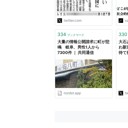
しんぶん赤旗のP15です。
https://t.co/9MOGptRtpS"
twitter.com
o
334
330
ブックマーク
大量の情報公開請求に町が悲
大石
鳴 岐阜、男性1人から
わ新選組
7300件 ｜ 共同通信
待て
「し
たろ
経済
局に
んな
どな
http
nordot.app
tw