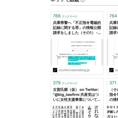
766
764
ブックマーク
兵庫県警へ「不正指令電磁的
兵庫
記録に関する罪」の情報公開
記録
請求をしました（その1） -
請求
ろば電子が詰まつてゐる
ろば
ozuma.hatenablog.jp
o
379
371
ブックマーク
古賀氏郷（仮） on Twitter:
（そ
"@big_lawfirm 共産党はつ
指令
いに女性支援事業について、
の情
情報公開請求を拒否し、情報
ろば
を非公開にしろと内閣府に要
求してきましたよ。 今日の