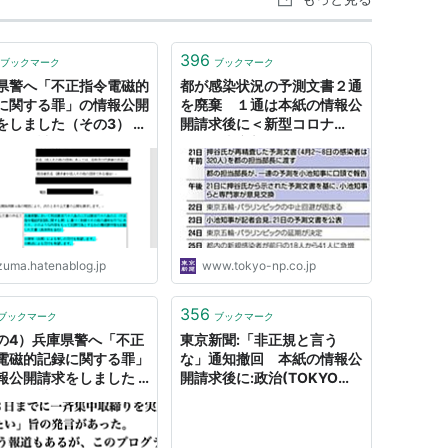
396
ブックマーク
ブックマーク
県警へ「不正指令電磁的
都が感染状況の予測文書２通
に関する罪」の情報公開
を廃棄 １通は本紙の情報公
をしました（その3） -
開請求後に＜新型コロナ
電子が詰まつてゐる
＞ ：東京新聞デジタル
zuma.hatenablog.jp
www.tokyo-np.co.jp
356
ブックマーク
ブックマーク
の4）兵庫県警へ「不正
東京新聞:「非正規と言う
電磁的記録に関する罪」
な」通知撤回 本紙の情報公
報公開請求をしました -
開請求後に:政治(TOKYO
電子が詰まつてゐる
Web)