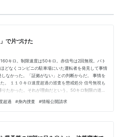
い」で片づけた
160キロ。制限速度は50キロ。赤信号は2回無視。パト
、ほどなくコンビニの駐車場にいた運転者を発見して事情
発しなかった。「証拠がない」との判断からだ。 事情を
た。 １１０キロ速度超過の巡査を懲戒処分 信号無視も
早く帰りたかった。それが理由だという。50キロ制限の道を
回無視した動機が、それである。人がはねられれば確実に
度超過
#
身内捜査
#
情報公開請求
ていなかったから、これは交通違反として処理されてい
反則金…