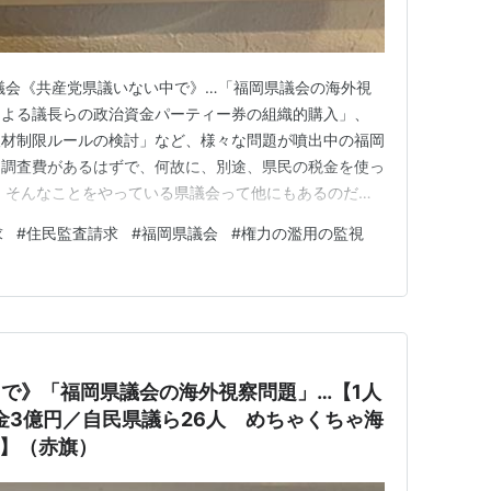
福岡県議会《共産党県議いない中で》…「福岡県議会の海外視
による議長らの政治資金パーティー券の組織的購入」、
取材制限ルールの検討」など、様々な問題が噴出中の福岡
な調査費があるはずで、何故に、別途、県民の税金を使っ
 そんなことをやっている県議会って他にもあるのだろ
視察に行ったカルト協会とヅボヅボな「利権」「裏金」
求
#
住民監査請求
#
福岡県議会
#
権力の濫用の監視
成果について報告したのだろうか？ 再々度、神保哲生
ムの記事【福岡県議…
で》「福岡県議会の海外視察問題」…【1人
税金3億円／自民県議ら26人 めちゃくちゃ海
ペ】（赤旗）