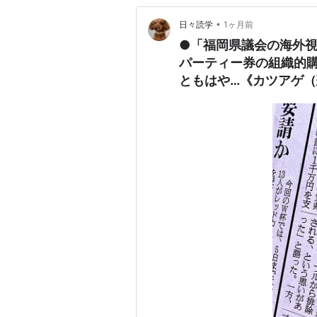
•
日々読学
1ヶ月前
●「福岡県議会の海外
パーティー券の組織的
ともはや…《カツアゲ（