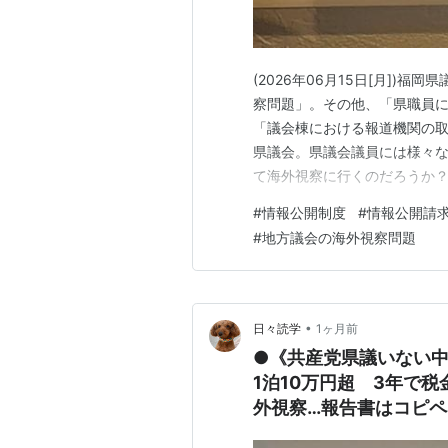
(2026年06月15日[月])
察問題」。その他、「県職員
「議会棟における報道機関の
県議会。県議会議員には様々
て海外視察に行くのだろうか？
うか？ そういえば、フランス
#
情報公開制度
#
情報公開請
「脱税」党の皆さんは、視察の
#
地方議会の海外視察問題
さんのビデオニュースドットコ
•
日々読学
1ヶ月前
●《共産党県議いない中
1泊10万円超 3年で
外視察…報告書はコピ