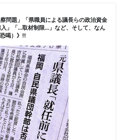
視察問題」「県職員による議長らの政治資金
購入」「…取材制限…」など、そして、なん
恐喝）》!!