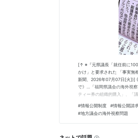
[↑ ※『元県議長「就任前に1
かけ」と要求された 「事実無
新聞、2026年07月07日[火])
で》…「福岡県議会の海外視
ティー券の組織的購入」、「
様々な問題が噴出中の福岡県議
#
情報公開制度
#
情報公開請
岡県議会、カルト協会とヅボ
#
地方議会の海外視察問題
まだ、党の要職…
ネットで話題