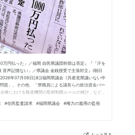
000万円払った」／福岡 自民県議団幹部は否定』『「汗を
根 音声記憶ない」／県議会 金銭授受で主張対立』(朝日
] (2026年07月08日[水])福岡県議会《共産党県議いない中
察問題」。その他、「県職員による議長らの政治資金パー
議会棟における報道機関の取材制限ルールの検討」など、
会。そして、なんともはや…《カツアゲ（恐喝）》!! 福
求
#
住民監査請求
#
福岡県議会
#
権力の濫用の監視
ヅボな「利権」「裏金」「脱税」党地方議員も酷いなぁ…
もっと見る