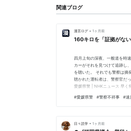
関連ブログ
•
漫言ログ
1ヶ月前
160キロを「証拠がな
四月上旬の深夜、一般道を時速
カーがそれを見つけて追跡し
を聴いた。 それでも警察は摘
聴かれた運転者は、警察官だっ
愛媛県警 | NHKニュース 
160キロで走り、赤信号を2
#
愛媛県警
#
警察不祥事
#
速
死ぬ速度だ。深夜で誰も歩い
る。 110キロの速度超過は、
•
日々読学
1ヶ月前