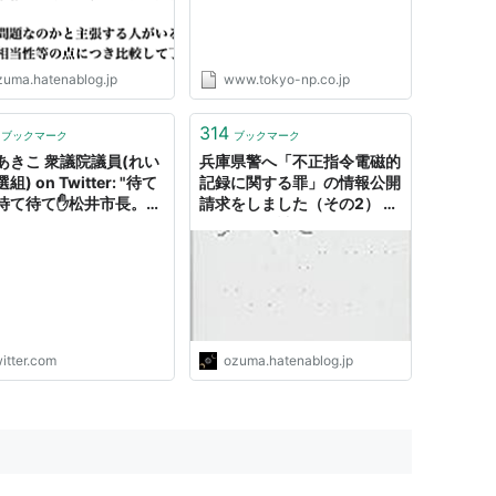
zuma.hatenablog.jp
www.tokyo-np.co.jp
314
ブックマーク
ブックマーク
あきこ 衆議院議員(れい
兵庫県警へ「不正指令電磁的
) on Twitter: "待て
記録に関する罪」の情報公開
待て待て✋松井市長。
請求をしました（その2） -
っかりソロバンはじい」
ろば電子が詰まつてゐる
と思って、IR(カジノ)の
効果の元データをIR推進
情報公開請求したら、こ
墨塗りで出てきたけど。
いせえっちゅうねん？…
s://t.co/FskfzSQNyZ"
itter.com
ozuma.hatenablog.jp