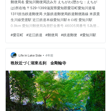
郵便局名 愛知川郵便局読み方 えちがわ(歴かな：えちが
は)所在地 〒529-1399滋賀県愛知郡愛荘町愛知川道場
1311担当鉄道郵便局 大阪鉄道郵便局鉄道郵便路線 米原貴
生川線受渡駅 近江鉄道本線愛知川駅キロ程 愛知川駅
0.9km 愛知川郵便局為替貯金番号 46005局番号 5為替貯
金記号 よほ現在の集配区 八日市(愛知川)〒529-131930
#
愛荘町
#
近江鉄道
#
郵便局
#
鉄道郵便
#
愛知川駅
年(昭和5)当時の集配区域 愛知郡愛知川町・豊國村・八木
莊村 歴史 1872年(明治5)2月1日 愛知川郵便取扱所として
設置。 1875年(明治8)1月1日 愛知川郵便局(五等)とな
•
る。1876年(明治9) 貯金事務取扱開始。 1876年(明治
Life in Lake Side
4年前
9)6…
晩秋近づく湖東名刹 金剛輪寺