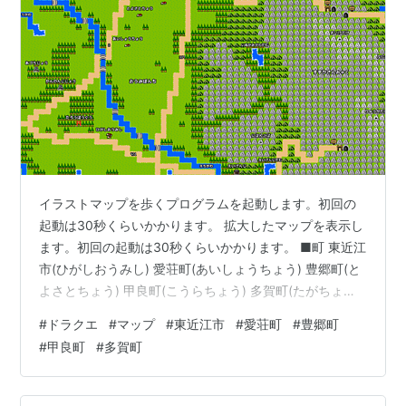
イラストマップを歩くプログラムを起動します。初回の
起動は30秒くらいかかります。 拡大したマップを表示し
ます。初回の起動は30秒くらいかかります。 ■町 東近江
市(ひがしおうみし) 愛荘町(あいしょうちょう) 豊郷町(と
よさとちょう) 甲良町(こうらちょう) 多賀町(たがちょう)
■盆地 近江盆地(おうみぼんち) ■山地 鈴鹿山脈(すずかさ
#
ドラクエ
#
マップ
#
東近江市
#
愛荘町
#
豊郷町
んみゃく) ■山 烏帽子岳(えぼしだけ) 御池岳(おいけだけ)
#
甲良町
#
多賀町
日本コバ(にほんこば) 竜ヶ岳(りゅうがたけ) ■河川 愛知
川(えちがわ) 大同川(だいどうがわ) ■湖沼 犬上川ダム(い
ぬかみがわだむ) 永源寺ダム(えいげんじだむ) ■神社 多