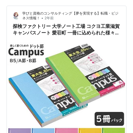
識が欠如しています。 夏至は一年で最も昼が長く夜が短
い ”日” であるとともに、 ”期間” としての意味もあり、
学びと資格のコンサルティング【夢を実現する】転職・ビジ
７月６日頃までの約２週間を指します。 ということも知
•
ネス情報！
2年前
らなかったです。 by on the edge 西 涼し気なカレ…
探検ファクトリー 大学ノート工場 コクヨ工業滋賀
キャンパスノート 愛荘町 一冊に込められた様々な
工夫とは！？