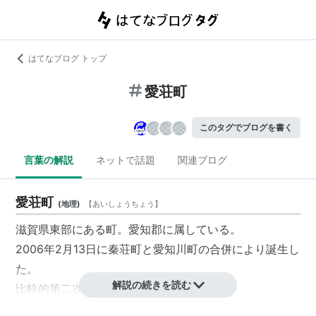
はてなブログ トップ
愛荘町
このタグでブログを書く
言葉の解説
ネットで話題
関連ブログ
愛荘町
(
地理
)
【
あいしょうちょう
】
滋賀県
東部にある町。
愛知郡
に属している。
2006年2月13日に秦荘町と愛知川町の合併により誕生し
た。
解説の続きを読む
比較的第二次産業に従事している人が多い。
また、
西武鉄道
グループの創立者で政治家の
堤康次郎
は