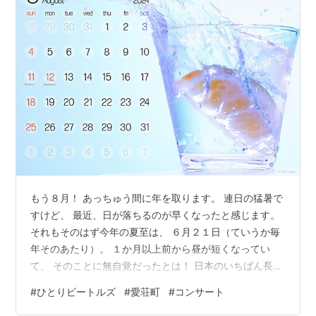
もう８月！ あっちゅう間に年を取ります。 連日の猛暑で
すけど、 最近、日が落ちるのが早くなったと感じます。
それもそのはず今年の夏至は、 ６月２１日（ていうか毎
年そのあたり）。 １か月以上前から昼が短くなってい
て、 そのことに無自覚だったとは！ 日本のいちばん長い
日 は８月だし、「夏」の字も入ってるから、 ８月が夏至
#
ひとりビートルズ
#
愛荘町
#
コンサート
っぽいと錯覚してしまって。 この年まで生きてるのに常