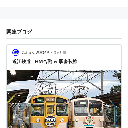
旧秦荘町出身である。
全国地方公共団体コード
（
市町村コード
）
25425-8
関連ブログ
•
気ままな 汽車好き
8ヶ月前
近江鉄道：HM合戦 ＆ 駅舎装飾