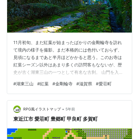
11月初旬、まだ紅葉が始まったばかりの金剛輪寺を訪れ
て境内の様子を撮影。まだ本格的には色付いておらず、
見頃になるまであと半月ほどかかると思う。このお寺は
紅葉シーズン以外はあまり多くの訪問客もなないが、歴
史が古く湖東三山の一つとして有名な古刹。 山門を入っ
てすぐの所。まだ緑が強い。 少し色づき始めた木があ
#
湖東三山
#
紅葉
#
金剛輪寺
#
滋賀県
#
愛荘町
り、色彩豊かな状況。 本堂へ登る石段の脇には多くの地
蔵が迎えてくれる 本堂のある山門。 入ったところは既に
色付いた紅葉が。 国宝の三重の塔。 もうしばらくすると
•
紅葉に覆われる。 歴史を感じさせる佇まい 出口を過ぎた
RPG風イラストマップ
5年前
辺りで見られる苔。美しい緑色をしている。
東近江市 愛荘町 豊郷町 甲良町 多賀町