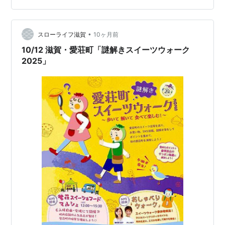
テレビやYouTubeなどメディアを通じて、愛荘町の知名
度向上に寄与したとして表彰する。 津田さんと同じ小学
•
校に通い、同じチームでサッカーをしたこともあるとい
スローライフ滋賀
10ヶ月前
う有村国知町長は「町民は皆、わくわくしながら2人の活
10/12 滋賀・愛荘町「謎解きスイーツウォーク
躍を見ていて、一体感のある応…
2025」