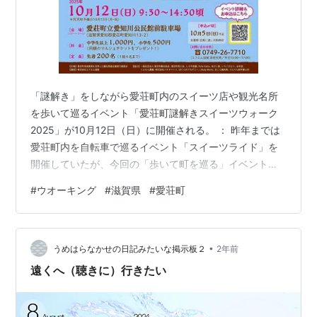
「謎解き」をしながら愛荘町内のスイーツ店や観光名所
を歩いて巡るイベント「愛荘町謎解きスイーツウォーク
2025」が10月12日（日）に開催される。 ： 昨年までは
愛荘町内を自転車で巡るイベント「スイーツライド」を
開催していたが、今回の「歩いて町を巡る」イベントは
初の試み。 愛荘町謎解きスイーツウォーク2025 開催日
#
ウオーキング
#
滋賀県
#
愛荘町
時： 10月12日（日） 09：30～15：30頃。雨決行。荒天
時は10月13日（月・祝）に延期予定。 コース： 愛知川
公民館駐車場（愛荘町愛知川）をスタート・ゴール。
•
（参加は1グループ最大4人までとし、18歳以上の人が1人
うめはらなかせの日記みたいな掲示板２
2年前
以上含まれていることが必須）。グループ内に少なくと
遠くへ（聴きに）行きたい
も1人はS…