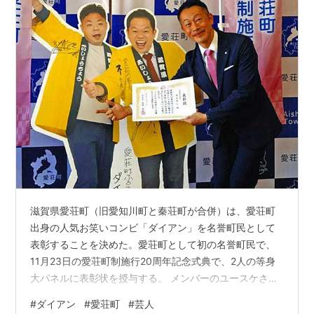
滋賀県愛荘町（旧愛知川町と秦荘町が合併）は、愛荘町
出身の人気お笑いコンビ「ダイアン」を名誉町民として
表彰することを決めた。愛荘町として初の名誉町民で、
11月23日の愛荘町制施行20周年記念式典で、2人の等身
大パネルに表彰状を授与する。 メンバーのユースケさん
と津田篤宏さんはともに旧愛知川町の出身で、愛知中学
#
ダイアン
#
愛荘町
#
芸人
校の同級生。2021年に町の「ふるさと大使」に就任し、