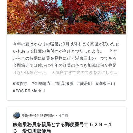
今年の夏はかなりの猛暑と9月以降も長く高温が続いたせ
いもあって紅葉の色付きが今ひとつだったよう。 一昨年
からこの時期に紅葉を見物に行く湖東三山の一つである
金剛輪寺では確かに今年の紅葉の色づき加減は何か物足
りない印象だった。 天気良すぎて光の向きを気にしなが
ら撮影 ところどころ、綺麗に色づいている箇所もあった
#
滋賀県
#
金剛輪寺
#
紅葉撮影
#
愛荘町
#
湖東三山
ので場所を選んでシャッターを切る。 地面に落ちた紅葉
#
EOS R6 Mark II
をボカシを入れて下から撮影 この寺は京都の有名な寺院
のようではないのでそこまで多くの観光客は来ないが、
今日は駐車場もほぼ満車。でも駐車待ちになるようなこ
とはなくすぐに停められた。 本殿と三重塔に続く道の脇
•
郵便番号と鉄道郵便
4年前
には脇には小さな地蔵が並んでいる。 …
鉄道乗務員を親局とする郵便番号〒５２９－１
３ 愛知川郵便局