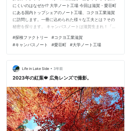
にくいのはなぜか!? 大学ノート工場 今回は滋賀・愛荘町
にある国内トップシェアのノート工場、コクヨ工業滋賀
に訪問します。一冊に込められた様々な工夫とは？その
秘密を探ります。 キャンパスノートは滋賀生まれ！「コ
クヨ工業滋賀」 【コクヨ工業滋賀／滋賀県愛知郡愛荘
#
探検ファクトリー
#
コクヨ工業滋賀
町】 学生時代に誰もがお世話になったキャンパスノー
#
キャンパスノート
#
愛荘町
#
大学ノート工場
ト。その多くが滋賀で製造されています。滋賀県愛荘町
にある「コクヨ工業滋賀」は、国内最大級の紙製品工場
です。ここではキャンパスノートのほかにも「びわこふ
せん」や「びわこテンプレート」、「滋賀のお魚ヨシノ
•
Life in Lake Side
3年前
ート」など、オリジナリティ溢れるご当地…
2023年の紅葉🍁 広角レンズで撮影。