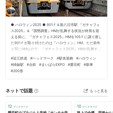
● ハロウィン2025 ● 901Ｆ＆新八日市駅 『ガチャフェ
ス2025』＆『国勢調査』HMが乱舞する状況が終焉を迎
える前に、『ガチャフェス2025』HMを105Ｆに譲り渡し
た901Ｆが取り付けたのは『ハロウィン』HM。ただ前年
と同じHMなので、『ガチャフェス2025』HMが乱舞する
中での優先順位はどうしても低くなる。 （8500レ 長谷
#
近江鉄道
#
ヘッドマーク
#
駅舎装飾
#
ハロウィン
野－大学前 2025.10/16 6:55）動画はこちら ⇨ 結局撮っ
#
姉妹駅
#
台鉄
#
まいばらEXPO
#
愛荘町
#
新車
たのはこの２回だけで乗れず終い。30日の取付期間中の
#
200形
うち、18日しか営業運転しなかったしなぁ。 （5905レ
太郎坊宮前－市辺 2025.11/6 7:14）動画はこちら ⇨ 今年
のハロウィ…
ネットで話題
もっと見る
12
10
ブックマーク
ブックマーク
愛荘町のブラジル人学校「サンタナ学
路上で全裸、背後か