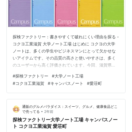
探検ファクトリー：書きやすくて破れにくい理由を探る -
コクヨ工業滋賀 大学ノート工場 はじめに コクヨの大学
ノートは、多くの学生やビジネスマンにとって欠かせな
いアイテムです。その品質の高さと使いやすさは、多く
のユーザーから高く評価されています。今回、滋賀県愛
荘町にある国内トップシェアのノート工場、「コクヨ工
#
探検ファクトリー
#
大学ノート工場
業滋賀」を訪れ、その秘密に迫ります。 コクヨグループ
#
コクヨ工業滋賀
#
キャンパスノート
#
愛荘町
の創業精神 「商品を通じて世の中の役に立つ」という理
念は、コクヨグループの創業者、黒田善太郎が掲げた精
神です。この理念は、現在もコクヨの全ての製品に息づ
通販のグルメパラダイス：スイーツ、グルメ、健康食品どこ
いており、良品をできる限り安価に提供するという使命
•
で売ってる
2年前
感に基づいています。また、「買う身に…
探検ファクトリー大学ノート工場 キャンパスノー
ト コクヨ工業滋賀 愛荘町