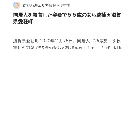
賀大社(たがた…
•
南びわ湖エリア情報
6年前
同居人を殺害した容疑で５５歳の女ら逮捕★滋賀
県愛荘町
滋賀県愛荘町 2020年11月25日、同居人（25歳男）を殺
害した容疑で55歳の女らが逮捕されました。 なぜ、同居
するようになったのか？ 室内の施錠や身体拘束はない状
況で、なぜ殺された男性は逃げなかったのか？ 疑問だら
けの事件です。 滋賀県警は25日同県愛荘町の無職小林久