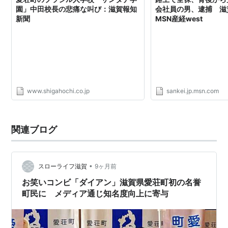
園」中田校長の悲痛な叫び：滋賀報知
会社員の男、逮捕 滋賀
新聞
MSN産経west
www.shigahochi.co.jp
sankei.jp.msn.com
関連ブログ
•
スローライフ滋賀
9ヶ月前
お笑いコンビ「ダイアン」滋賀県愛荘町初の名誉
町民に メディア通じ知名度向上に寄与