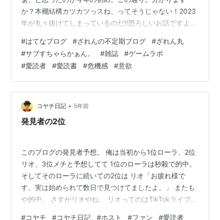
か？本棚結構カツカツっスね、ってそうじゃない！2023
年が丸々抜けてしまっているのだ!!恐ろしいお話ですよ、
これは。よく見ると復活以降ちゃーんと欠かさず半年ご
#
はてなブログ
#
ざれんの不定期ブログ
#
ざれん丸
とのゲームラボを買っていたにも関わらず、23年が丸き
#
サブすちゃらかぁん。
#
雑誌
#
ゲームラボ
り抜け落ちているのよ。ちなみに2023年に出たのは2冊
#
愛読者
#
愛読書
#
危機感
#
意欲
とも、ファミコン特集。別に内容で選んでいるわけでな
く、単純にゲームラボが好きだから買っているのであっ
て、ファミコンは悪くないのよ。しかしそれで言えば、
今年がもしセガ特集でなければ買っていな…
•
コヤチ日記
5年前
発見者の2位
このブログの発見者予想。 俺は当初から1位ローラ、2位
リオ、3位メチと予想してて 1位のローラは秒殺で的中。
そしてそのローラに続いての2位は リオ「お疲れ様で
す。実は始められて数日で見つけてましたよ。」 またも
や的中。 さすがリオやね。 リオってのはTikTokライブ配
信の視聴者にもおるんやけど その子とは違って 理桜って
#
コヤチ
#
コヤチ日記
#
ホスト
#
ファン
#
愛読者