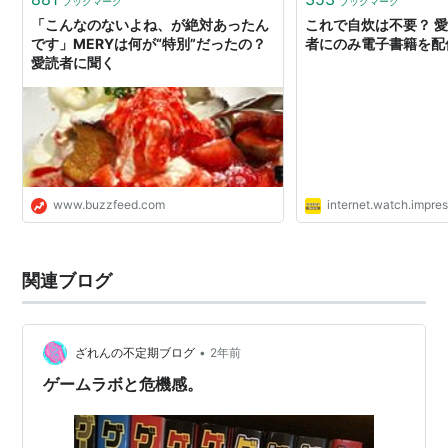
ブックマーク
ブックマーク
「こんなのないよね、が絶対あったん
これで自炊は不要？ 
です」MERYは何が“特別”だったの？
者にのみ電子書籍を配
愛読者に聞く
www.buzzfeed.com
internet.watch.impres
関連ブログ
•
ざれんの不定期ブログ
2年前
ゲームラボと危機感。