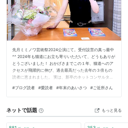
先月ミミノワ芸術祭2024公演にて。受付設営の真っ最中
^^ 2024年も猫道にお立ち寄りいただいて、どうもありが
とうございました！ おかげさまでこの１年、猫道へのア
クセスが飛躍的に伸び、過去最高だった去年の３倍もの
読者に恵まれました。 実は、新卒のネットコンサルタン
トさんとの会話からヒントを得て、ブログの書き方を意
#
ブログ読者
#
愛読者
#
年末のあいさつ
#
ご近所さん
識的に変えてみたところ実績に結びついたんです。 その
秘策はまた記事を改めるとして、今年最後は猫道読者の
ことで締めましょう^^ お隣さんは愛読者 ニコニコペコペ
ネットで話題
もっと見る
コ ６年目の決意 お隣さんは愛読者 ブログをやってるこ
とは特に周りに伝えてませんが、名前も職場も公表して
いるので、意外と読んで…
881
353