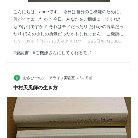
こんにちは、anneです。 今日は自分のご機嫌のために、
何ができましたか？ 今日、あなたをご機嫌にしてくれた
ものは何ですか？ それはモノだったり だれかの言葉だっ
たり ほんの少しの勇気だったかもしれません。 ご機嫌に
してくれる「何か」は人それぞれで、 365日あれば365
個、それ以上あるかもしれません。 『ご機嫌な暮らし』
#
愛読書
#
ご機嫌さんにしてくれるモノ
を掲げてるのは それだけすぐに忘れてしまうからです。
心が少し動いたのに無かったことにしてしまうからで
す。 このままじゃ悲しい。 そう思って、 日々のご機嫌
•
を数えていけるように、 このブログに綴っていくことに
おさぴーのシニアライフ実験室
5ヶ月前
しました。 そんな日々のご機嫌のヒントになる、 大好き
中村天風師の生き方
な本があります…