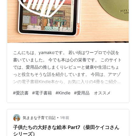
こんにちは、yamakoです。 若い頃はワープロで小説を
書いていました。 今でも本は心の栄養です。 このサイト
では、愛用品の推しまくりレビューと健康や生活にちょ
っと役立ちそうな話を紹介しています。 今回は、アマゾ
ンの電子書籍Kindle本から、お気に入りの4冊をご紹介し
ます。 私はHSP傾向があり、暴力や精神的肉体的な苦痛
#
愛読書
#
電子書籍
#
Kindle
#
愛用品 オススメ
を感じる話が苦手です。 そういうドロドロは、実生活や
ニュースで見たり聞いたりするだけで充分です。 なの
で、 同じHSP傾向のある人 今ちょっと心の疲れている人
•
休養と生活の参考になるものを求めている人 に役に立つ
気ままな子育て日記
1年前
リストかもしれません。 ただ、今回はそれだけではあり
子供たちの大好きな絵本 Part7（柴田ケイコさん
ません。 も…
シリーズ）