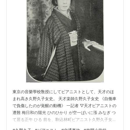
東京の音樂學校敎授にしてピアニストとして、天才のほ
まれ高き久野久子女史。 天才楽師久野久子女史 《自働車
で負傷したのが覚醒の動機》 一記者 ▽天才ピアニストの
遭難 梅日和の陽光 ひのひかり が空一ぱいに漲 みなぎ つ
て居る正午 ひる 前を、駒込林町ピアニスト久野久子女史
を訪ひますと、女史は恰度 ちやうど 音楽学校へ出られる