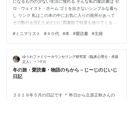
になるものの少ない生活に憧れる そんな私の愛読書は ゼ
ロ・ウェイスト・ホーム ゴミを出さないシンプルな暮ら
し リンク 私はこの本の中にお気に入りの箇所があって
その数行を読むためだけに図書館で何度も借りてくる お
気に入りの箇所は 177ページの旅するクローゼット と
#
ミニマリスト
#
４０代
#
本
#
愛読書
#
主婦
319ページの留守宅の貸出 もちろんゴミを減らすための
具体的なアイディアも書かれていますが 私が1番お気に入
りの箇所は 自分のクローゼットの服を全部キャリーバッ
ゆうわファミリーカウンセリング研究室（臨床心理士・赤坂
クに入れて 旅行に出発する そして 自分の家を誰かに貸
•
正人）
1年前
し出す、という発想 想像もしなかった さらに 留守宅を
冬の旅・愛読書・物語のちから－じーじのじいじ
シェアリング…
日記