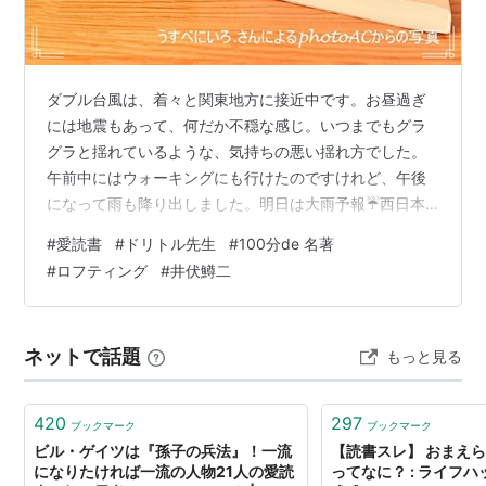
ダブル台風は、着々と関東地方に接近中です。お昼過ぎ
には地震もあって、何だか不穏な感じ。いつまでもグラ
グラと揺れているような、気持ちの悪い揺れ方でした。
午前中にはウォーキングにも行けたのですけれど、午後
になって雨も降り出しました。明日は大雨予報☔️西日本
ではすでに被害も出ているようです。皆さま、どうぞご
#
愛読書
#
ドリトル先生
#
100分de 名著
安全に。 にほんブログ村 幼い頃から、読書が好きでした
#
ロフティング
#
井伏鱒二
📖子どもの頃の一番の愛読書は、《ドリトル先生》シリ
ーズ。 その本との出逢いは、小学４年生の夏休みでした
🌻伯母の家に泊まりがけで遊びに行って、従兄たちの部
ネットで話題
もっと見る
屋の本棚で『ドリトル先生航海記』を読んだのが最初で
す。あまりに夢中になって読んでいる私を見…
420
297
ブックマーク
ブックマーク
ビル・ゲイツは『孫子の兵法』！一流
【読書スレ】 おまえ
になりたければ一流の人物21人の愛読
ってなに？ : ライフ