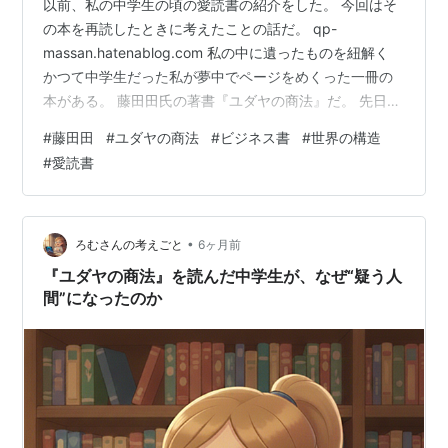
以前、私の中学生の頃の愛読書の紹介をした。 今回はそ
の本を再読したときに考えたことの話だ。 qp-
massan.hatenablog.com 私の中に遺ったものを紐解く
かつて中学生だった私が夢中でページをめくった一冊の
本がある。 藤田田氏の著書『ユダヤの商法』だ。 先日、
手元から離れていたその本を古書で再び手に入れた。 現
#
藤田田
#
ユダヤの商法
#
ビジネス書
#
世界の構造
在の自分が、当時の記憶の精度を確かめるため、 いわば
#
愛読書
「過去の自分と膝を突き合わせる」ための再会である。
経年変化と、変わらない本質 届いた本は、確かに記憶に
ある表紙だった。 しかし、ページを開いて驚いたのはそ
の印刷のクオリティだった。 思っていたよりずっと文字
•
ろむさんの考えごと
6ヶ月前
の印刷のよれや…
『ユダヤの商法』を読んだ中学生が、なぜ“疑う人
間”になったのか