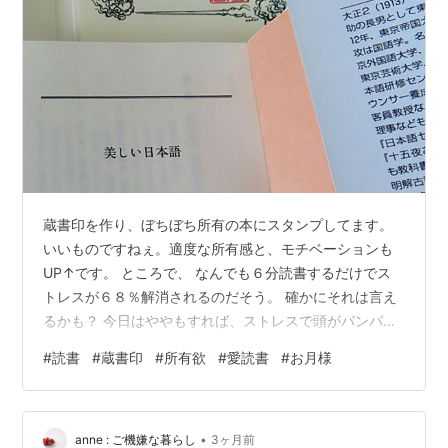
蔵書印を作り、ぼちぼち所有の本にスタンプしてます。
いいものですねぇ。適度な所有感と、モチベーションも
UP↑です。 ところで、 なんでも６分読書するだけでス
トレスが６８％解消されるのだそう。 確かにそれは言え
るかも？ 今日はややもすれば、ストレスで頭がパンパン
だったところ、拘泥せず読書を進めたところ、次第に頭
#
読書
#
蔵書印
#
所有欲
#
愛読書
#
お月様
のモヤモヤがなくなっていった。 読んだのは、この写真
の本ではないのですけれどね。 最近読み終わった本とこ
れから読む予定の本に押していってます。 そうすると、
•
部屋にある本が、今まで自分のものであるようで、どこ
anne : ご機嫌な暮らし
3ヶ月前