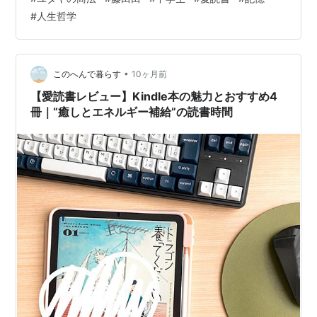
ユダヤが何かも知らなかったが、 あのマクドナルドの社
#
人生哲学
長の書いた本なら、 「本当にお金持ちになれるかもしれ
ない。」 という、非常にシンプルな理由だった。 とても
ドライでシャープな切り口の、 いかにもビジネスマンら
しい 「無駄なことは書きません」という スタイルだった
•
このへんで暮らす
10ヶ月前
気がする。 けれど、商…
【愛読書レビュー】Kindle本の魅力とおすすめ4
冊｜“癒しとエネルギー補給”の読書時間