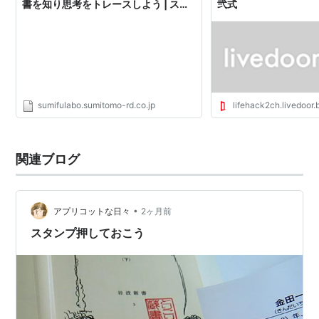
書を知り思考をトレースしよう | スミ
弐式
フラボ
sumifulabo.sumitomo-rd.co.jp
lifehack2ch.livedoor.
関連ブログ
•
アプリコットな日々
2ヶ月前
スタンプ押しておこう