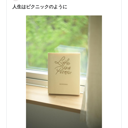
か借り物のような気がしてきて。これは、全部押してし
人生はピクニックのように
ましそうだな。 朱肉は、もともとあ…