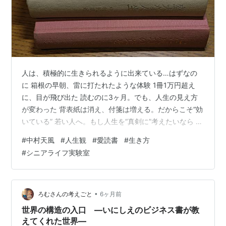
人は、積極的に生きられるように出来ている…はずなの
に 箱根の早朝、雷に打たれたような体験 1冊1万円超え
に、目が飛び出た 読むのに3ヶ月。でも、人生の見え方
が変わった 背表紙は消え、付箋は増える。だからこそ“効
いている” 若い人へ。もし人生を“真剣に”考えたいなら 私
おさぴーは、けっこう本を読む方だと思います。年間に
#
中村天風
#
人生観
#
愛読書
#
生き方
すると何十冊。気づけば、増える一方です。 数年前、転
#
シニアライフ実験室
居を機に断捨離をして、かなりの本を手放しました。……
たぶん、2,000冊くらいあったかなぁ、、、 それでも捨
てなかった本が、200冊ほどあります。 そして、その中
でも「別格」が三冊。 中村天風師の三部作・おさぴーの
•
ろむさんの考えごと
6ヶ月前
超愛読書 読み返…
世界の構造の入口 ―いにしえのビジネス書が教
えてくれた世界―