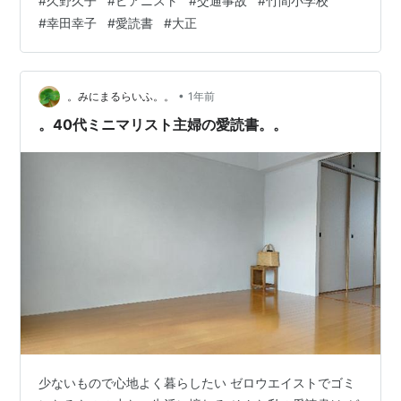
#
久野久子
#
ピアニスト
#
交通事故
#
竹間小学校
処でした。折角門口 かどぐち へ来た迎ひの腕車 くるま
#
幸田幸子
#
愛読書
#
大正
を戻して、態々訪問子を迎へられた女史は、紫紺地に溢
こぼ れ梅の刺繍 ぬひとり のある御羽織を無造作に、大
島にかさねた姿で、洋風の応接間へ案内されました。 応
接には黒く輝いたピアノが一台、其上の美しい花籠が注
•
。みにまるらいふ。。
1年前
意を牽きまし…
。40代ミニマリスト主婦の愛読書。。
少ないもので心地よく暮らしたい ゼロウエイストでゴミ