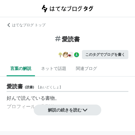
はてなブログ トップ
愛読書
このタグでブログを書く
言葉の解説
ネットで話題
関連ブログ
愛読書
(
読書
)
【
あいどくしょ
】
好んで読んでいる書物。
プロフィールの典型的な項目のひとつ。
解説の続きを読む