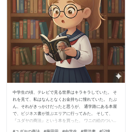
中学生の頃、テレビで見る世界はキラキラしていた。 そ
れを見て、私はなんとなくお金持ちに憧れていた。 たぶ
ん、それがきっかけだったと思うが、 通学路にある本屋
で、ビジネス書が並ぶエリアに行ってみた。 そして、
『ユダヤの商法』という本を買った。 ワニの絵のついた
本で、 中学校の図書室にはない種類の本だった。 当時、
#
ユダヤの商法
#
藤田田
#
中学生
#
愛読書
#
記憶