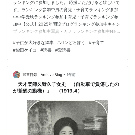
ランキングに参加しました。 応援いただけると嬉しいで
す。ランキング参加中男の育児・子育てランキング参加
中中学受験ランキング参加中育児・子育てランキング参
加中【公式】2025年開設ブログランキング参加中キャン
プランキング参加中写真・カメラランキング参加中Nikon
にほんブログ村 子供たちの大好きな絵本シリーズ第7弾
#
子供が大好きな絵本
#
パンどろぼう
#
子育て
です。今回、今週の朝日小学生新聞でも記事になってい
#
柴田ケイコ
#
読書
#
愛読書
ました、柴田ケイコさんの本をご紹介します。 大人気
「パンどろぼう」シリーズはもちろんですが、動物を題
材とした各種シリーズ本も有名です。新聞を見て、パン
どろぼうシリーズも発売から5周年となったと記事があり
•
蔵書目録 Archive Blog
1年前
ました。 次女が小さかったころから…
「天才楽師久野久子女史 （自動車で負傷したの
が覚醒の動機）」 （1919.4）