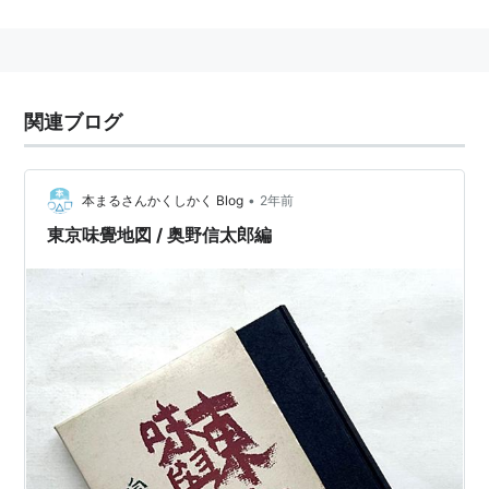
読売新聞の
人生相談
「人生案内」の回答者のほか、
映倫
管理委員、文化庁芸術座の審査委員なども勤めた。
著書に「愛情の手帖」「未知の女性への手紙」「若き日
を生きる」「一期一会抄」など多数。
関連ブログ
•
本まるさんかくしかく Blog
2年前
東京味覺地図 / 奥野信太郎編