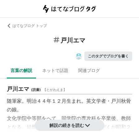
はてなブログ トップ
戸川エマ
このタグでブログを書く
言葉の解説
ネットで話題
関連ブログ
戸川エマ
(
読書
)
【
とがわえま
】
随筆家。明治４４年１２月生まれ。英文学者・戸川秋骨
の娘。
文化学院中等部をへて、同学院の専攻科を卒業後、教師
解説の続きを読む
となる。結婚、育児のため一時教職をしりぞくが昭和２
３年より復職のかたわら、文筆活動をはじめる。