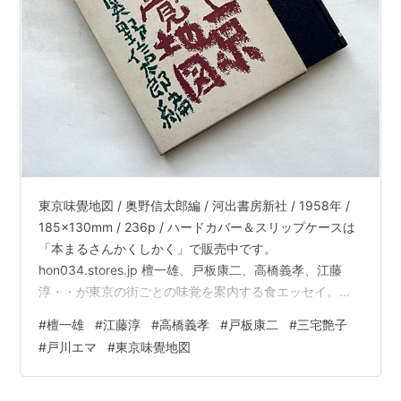
東京味覺地図 / 奥野信太郎編 / 河出書房新社 / 1958年 /
185x130mm / 236p / ハードカバー＆スリップケースは
「本まるさんかくしかく」で販売中です。
hon034.stores.jp 檀一雄、戸板康二、高橋義孝、江藤
淳・・が東京の街ごとの味覚を案内する食エッセイ。い
ずれも当時を知ることのできる大切な宝モノ。なかでも
#
檀一雄
#
江藤淳
#
高橋義孝
#
戸板康二
#
三宅艶子
戸川エマさんの「東京の喫茶店」は、なかなか出会えな
#
戸川エマ
#
東京味覺地図
いもので、70年近くも前の貴重な資料じゃなかろうか。