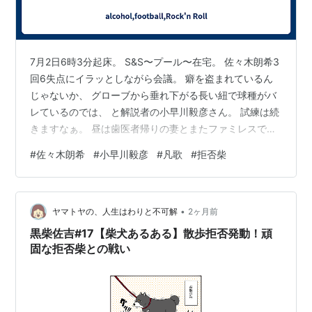
7月2日6時3分起床。 S&S〜プール〜在宅。 佐々木朗希3
回6失点にイラッとしながら会議。 癖を盗まれているん
じゃないか、 グローブから垂れ下がる長い紐で球種がバ
レているのでは、 と解説者の小早川毅彦さん。 試練は続
きますなぁ。 昼は歯医者帰りの妻とまたファミレスで白
ワインとチキンソテー。 午後は労務関連の細々した作業
#
佐々木朗希
#
小早川毅彦
#
凡歌
#
拒否柴
を片付ける。 夜は豚の生姜焼きと白ワイン。 夏西日 て
こでも動かぬ 柴犬に 西郷どんもまた 犬に委ねて お題は
『熱』 動かなくなった柴犬を『拒否柴』というらしい。
•
ヤマトヤの、人生はわりと不可解
2ヶ月前
黒柴佐吉#17【柴犬あるある】散歩拒否発動！頑
固な拒否柴との戦い