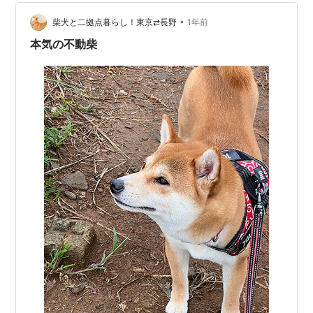
際、５年前にリターンしてから今まで一度も スズメバチ
が体に引っ付いた事はありませんから。 という事は～ ウ
•
柴犬と二拠点暮らし！東京⇄長野
1年前
インドスクリーンを…
本気の不動柴