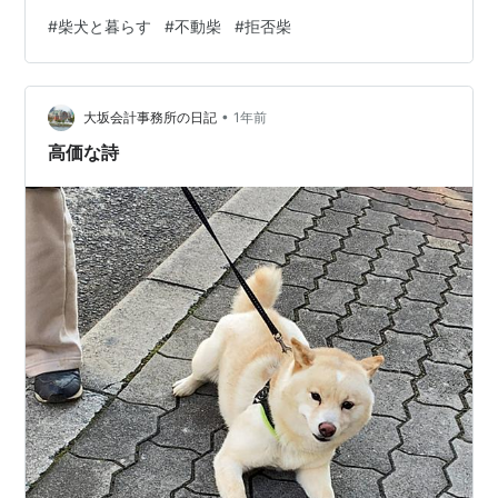
まーったく動じず、我が道を行く そんな頑固な麦の 最近
#
柴犬と暮らす
#
不動柴
#
拒否柴
の不動柴っぷりをまとめて載せちゃいます。 基本的に、
目的地（？）までは歩くんですけどね。 大きいお仕事が
終わると ヤレヤレという感じで、休憩します。 満足そう
•
です。 歩かせようとすると 拒否られます。 駐車場に
大坂会計事務所の日記
1年前
て。 きちんと白線の上に駐車（？）しています。 グラン
高価な詩
ドゴルフ…