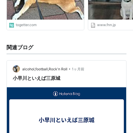
togetter.com
www.fnn.jp
関連ブログ
•
alcohol,football,Rock'n Roll
1ヶ月前
小早川といえば三原城