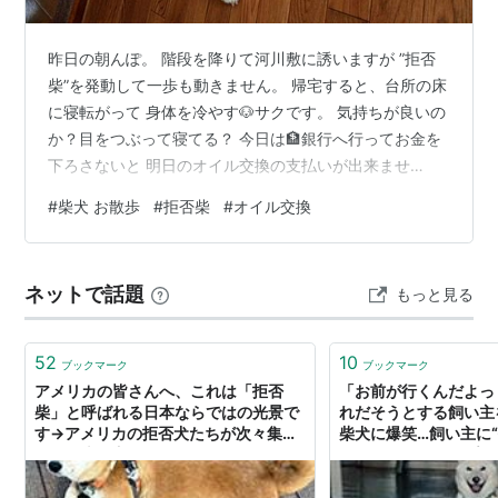
昨日の朝んぽ。 階段を降りて河川敷に誘いますが ”拒否
柴”を発動して一歩も動きません。 帰宅すると、台所の床
に寝転がって 身体を冷やす🐶サクです。 気持ちが良いの
か？目をつぶって寝てる？ 今日は🏦銀行へ行ってお金を
下ろさないと 明日のオイル交換の支払いが出来ませ
ん・・・ ランキング参加中【公式】2023年開設ブログ
#
柴犬 お散歩
#
拒否柴
#
オイル交換
ネットで話題
もっと見る
52
10
ブックマーク
ブックマーク
アメリカの皆さんへ、これは「拒否
「お前が行くんだよっ
柴」と呼ばれる日本ならではの光景で
れだそうとする飼い主
す→アメリカの拒否犬たちが次々集ま
柴犬に爆笑…飼い主に“
る「日本の方々へ、これは『拒否ゴー
のか聞いた｜FNNプ
ルデンレトリバー』です」