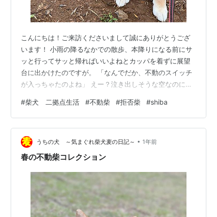
こんにちは！ご来訪くださいまして誠にありがとうござ
います！ 小雨の降るなかでの散歩、本降りになる前にサ
ッと行ってサッと帰ればいいよねとカッパを着ずに展望
台に出かけたのですが。 「なんでだか、不動のスイッチ
が入っちゃたのよね」 えー？泣き出しそうな空なのに？
雲が迫ってきていますよ。 「リードを引っ張んないでも
#
柴犬 二拠点生活
#
不動柴
#
拒否柴
#
shiba
らってエエですか？」 「待ちたいのよ。何を？誰を？そ
んなん小羽にも分かんないけど」 「心ゆくまで不動を味
わっていたいのよ」 ピタリと止まって5分。ちょっと進
•
んで10分。 雨がしとしと小羽とカーチャンを濡らしま
うちの犬 ～気まぐれ柴犬麦の日記～
1年前
す。 小羽さんは雨が嫌いなはずなんですが、今日に限っ
春の不動柴コレクション
ては何のその。 ・・これは、ヒ…