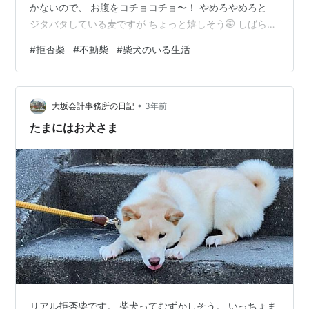
かないので、 お腹をコチョコチョ〜！ やめろやめろと
ジタバタしている麦ですが ちょっと嬉しそう🤭 しばらく
抱っこしてあげると また歩くようになりましたが 少しす
#
拒否柴
#
不動柴
#
柴犬のいる生活
るとまた 田んぼの方を見て動かなくなりました。 じー…
こんなことしてると いつまでも帰れないので、 無理やり
リードを引っ張ります。 麦の意志も固そうです。 体をパ
•
タンと横に倒して 絶対動きません体制に。 あーもう、
大坂会計事務所の日記
3年前
またコチョコチョするかあ。 雑にお腹を撫でてみたけ…
たまにはお犬さま
リアル拒否柴です。 柴犬ってむずかしそう。 いっちょま