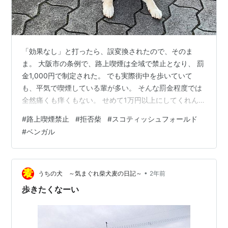
「効果なし」と打ったら、誤変換されたので、そのま
ま。 大阪市の条例で、路上喫煙は全域で禁止となり、 罰
金1,000円で制定された。 でも実際街中を歩いていて
も、平気で喫煙している輩が多い。 そんな罰金程度では
全然痛くも痒くもない。 せめて1万円以上にしてくれん
と。 通報したら10％インセンティブ…なんて思ったりし
#
路上喫煙禁止
#
拒否柴
#
スコティッシュフォールド
たが、 行き過ぎるとゲシュタポみたいになってしまい、
#
ベンガル
それはそれで嫌な社会になるしなー。 拒否柴も条例禁止
(@_@) ↓ いちおう、本日が確定申告期限です。たしかそ
のはず(^-^) ↓ tkc-nf.com
•
うちの犬 ～気まぐれ柴犬麦の日記～
2年前
歩きたくなーい