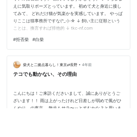
えに気取りポーズとっています。 初めて犬と身近に接し
てみて、 どれだけ猫が気楽かを実感しています。 やっぱ
りここは猫事務所ですな(^_-)-☆ ↓ 飼い主に従順という
ことは、換言すれば排他的 ↓ tkc-nf.com
#
拒否柴
#
白柴
•
柴犬と二拠点暮らし！東京⇄長野
4年前
テコでも動かない、その理由