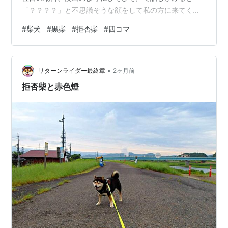
「？？？？」と不思議そうな顔をして私の方に来てくれ
ます。歩いてくれればそのまま散歩続行できるのです
#
柴犬
#
黒柴
#
拒否柴
#
四コマ
が、この方法が効かない時もあるのでなかなか厄介で
す。 この散歩拒否、柴犬に限らずワンちゃんを飼った事
のある方は経験があるかもしれませんね。 しかし拒否柴
•
という言葉があるくらい、柴犬は散歩中に突然立ち止ま
リターンライダー最終章
2ヶ月前
りてこでも動かなくなるのは有名なようです。 ではな
拒否柴と赤色燈
ぜ、柴犬は拒否柴を発動しやすいのでしょうか。 …