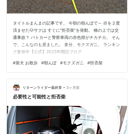
タイトルまんまの記事です。 今朝の朝んぽで～ 💩を２度
済ませた🐶サクは すぐに”拒否柴”を発動。 橋の上では交
通事故？ パトカーと警察車両の赤色燈がチカチカ。 そん
で、こんなのも居ました。 多分、モクズガニ。 ランキン
グ参加中【公式】2023年開設ブログ
#
柴犬 お散歩
#
朝んぽ
#
モクズガニ
#
拒否柴
•
リターンライダー最終章
3ヶ月前
必要性と可能性と拒否柴