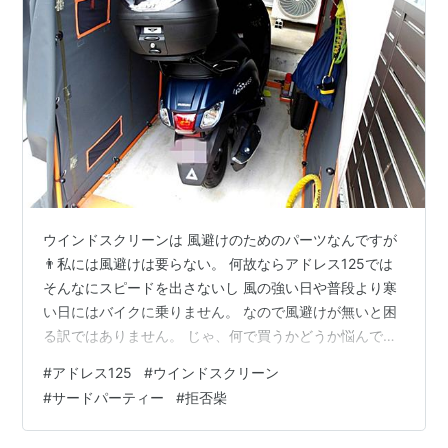
ウインドスクリーンは 風避けのためのパーツなんですが
👨私には風避けは要らない。 何故ならアドレス125では
そんなにスピードを出さないし 風の強い日や普段より寒
い日にはバイクに乗りません。 なので風避けが無いと困
る訳ではありません。 じゃ、何で買うかどうか悩んでる
かと言うと 走行中に虫が体に付着するのが嫌だから。 ト
#
アドレス125
#
ウインドスクリーン
ンボやチョウならまだしもスズメバチが 首元に付いて刺
#
サードパーティー
#
拒否柴
されたら一大事です。 慌てて転倒してしまうかも知れま
せん。 ただ可能性としてはかなり低いんですよね。 実