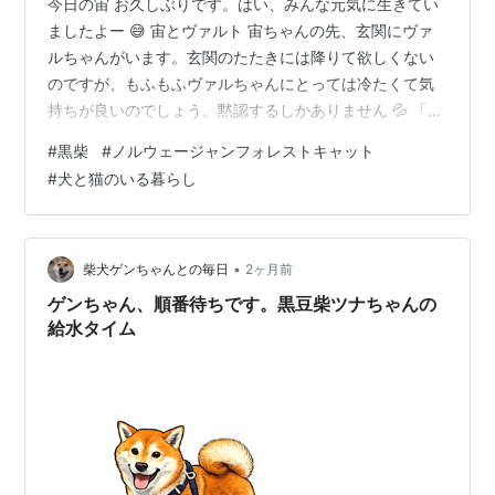
今日の宙 お久しぶりです。はい、みんな元気に生きてい
ましたよー 😅 宙とヴァルト 宙ちゃんの先、玄関にヴァ
ルちゃんがいます。玄関のたたきには降りて欲しくない
のですが、もふもふヴァルちゃんにとっては冷たくて気
持ちが良いのでしょう。黙認するしかありません 💦 「冷
たくって気持ち良いんだよ 🩷」 さてさて。宙ちゃんです
#
黒柴
#
ノルウェージャンフォレストキャット
が、食いしん坊はもちろんのことお野菜好きでもありま
#
犬と猫のいる暮らし
す。キッチンで野菜を切っていると側に来て、そして待
ちます。きゅうり、人参、キャベツ、ブロッコリー
等々、生でも茹でたものでもなんでも「くださー
い！」。銀ちゃんは茹でて小さく刻んだものなら食べて
•
柴犬ゲンちゃんとの毎日
2ヶ月前
いましたが、宙ちゃんは何でも大好きなよう。お散…
ゲンちゃん、順番待ちです。黒豆柴ツナちゃんの
給水タイム