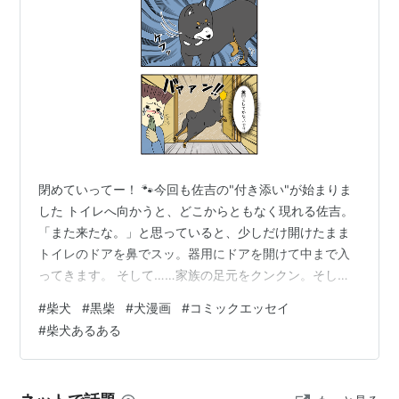
閉めていってー！ 🐾今回も佐吉の"付き添い"が始まりま
した トイレへ向かうと、どこからともなく現れる佐吉。
「また来たな。」と思っていると、少しだけ開けたまま
トイレのドアを鼻でスッ。器用にドアを開けて中まで入
ってきます。 そして……家族の足元をクンクン。そして
「くっさー」というように「フンッ！」と鼻をならして
#
柴犬
#
黒柴
#
犬漫画
#
コミックエッセイ
トイレから去っていきます……。 そして毎回ドアは全開
#
柴犬あるある
（笑）。 🐾犬がトイレまでついてくる理由 犬が飼い主の
後をついて歩くことは、とてもよく見られる行動です。
特にトイレや洗面所など、飼い主の姿が一時的に見えな