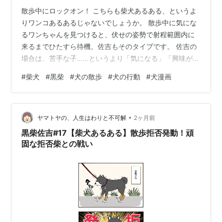
散歩中にロックオン！ こちらも柴犬あるある、というよ
りワンコあるあるじゃないでしょうか。 散歩中に気にな
るワンちゃんを見つけると、伏せの姿勢で射程範囲内に
来るまでひたすら待機。佐吉もそのタイプです。 佐吉の
場合は、苦手な子……というより「気になる」「興味があ
る」「遊びたい」という気持ちが強くなるとロックオン
#
柴犬
#
黒柴
#
犬の散歩
#
犬の行動
#
犬漫画
状態になります。 前回の漫画で描いた拒否柴対策ひそひ
そ声も、ロックオン中は集中しすぎて私の声がまるで聞
こえていません。 こうなるとリードでは動かず、最終手
•
段「セカンドバッグ抱き」で移動します。 佐吉は抱っこ
ヤマトヤの、人生はわりと不可解
2ヶ月前
大好きなので、暴れずにいい子に運ばれてくれます
黒柴佐吉#17【柴犬あるある】散歩拒否発動！頑
（笑）。しかし11㎏以上ある佐吉を抱っこ…
固な拒否柴との戦い