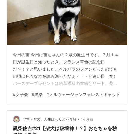
今日の宙 今日は宙ちゃんの２歳の誕生日です。７月１４
日が誕生日と知ったとき、フランス革命の記念日
だ〜！？と思いました。ベルバラのファンだったのであ
の頃は色々な本を読み漁ったなぁ・・・と遠い目（笑）
バースデープレゼントは唐草模様の首輪とリード。柴っ
子はやっぱり唐草模様だよね、と。銀ちゃんが緑だった
#
女子会
#
黒柴
#
ノルウェージャンフォレストキャット
から宙ちゃんは紺色です。 唐草模様の首輪とリード 夕ご
飯はちょこっとご馳走を 🩷秒食は相変わらずなので例の
食器はマストです。 「くださーーーい！」 マトンのウェ
•
ットフードです。ウェットフードを食べ慣れていないか
ヤマトヤの、人生はわりと不可解
1ヶ月前
ら、割と冷静だったかな？銀ちゃんの凄まじさがちょっ
黒柴佐吉#21【柴犬は破壊神！？】おもちゃを秒
ぴり懐かしい 😅 遡っての３日前、まるで宙ち…