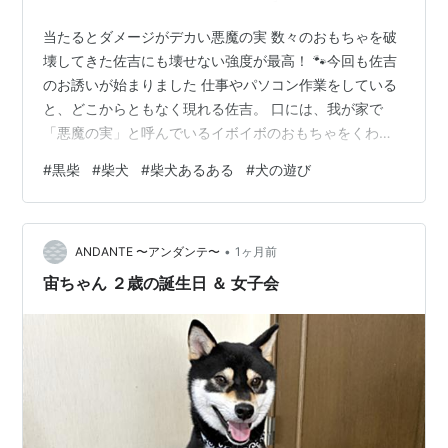
当たるとダメージがデカい悪魔の実 数々のおもちゃを破
壊してきた佐吉にも壊せない強度が最高！ 🐾今回も佐吉
のお誘いが始まりました 仕事やパソコン作業をしている
と、どこからともなく現れる佐吉。 口には、我が家で
「悪魔の実」と呼んでいるイボイボのおもちゃをくわえ
ています。最初は足元にそっと置いて、「遊ぼうよ」と
#
黒柴
#
柴犬
#
柴犬あるある
#
犬の遊び
見つめてくるだけ。 ……ここまでは可愛いんです
（笑）。でも、そのまま作業を続けて無視していると……
ブンッ！ブンッ！ 勢いよくおもちゃを振り回し始めま
•
す。 そして、そのイボイボが私の足にガンッ！ガンッ！
ANDANTE 〜アンダンテ〜
1ヶ月前
これが結構痛い（笑）。 「遊んでほしい」という気持ち
宙ちゃん ２歳の誕生日 ＆ 女子会
はうれしいけれど、毎回ちょっとした攻撃を…