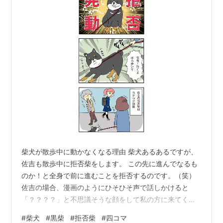
柴犬が散歩中に動かなくなる理由 柴犬あるあるですが、
佐吉も散歩中に拒否柴をします。 この先に進んでなるも
のか！と全身で前に進むことを拒否するのです。（笑）
佐吉の場合、漫画のようにひそひそ声で話しかけると
「？？？？」と不思議そうな顔をして私の方に来てくれ
ます。歩いてくれればそのまま散歩続行できるのです
#
柴犬
#
黒柴
#
拒否柴
#
四コマ