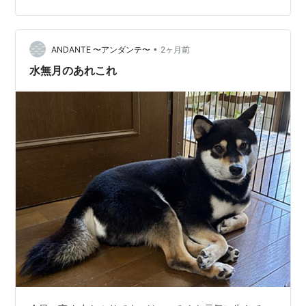
が、この方法が効かない時もあるのでなかなか厄介で
す。 この散歩拒否、柴犬に限らずワンちゃんを飼った事
のある方は経験があるかもしれませんね。 しかし拒否柴
•
という言葉があるくらい、柴犬は散歩中に突然立ち止ま
ANDANTE 〜アンダンテ〜
2ヶ月前
りてこでも動かなくなるのは有名なようです。 ではな
水無月のあれこれ
ぜ、柴犬は拒否柴を発動しやすいのでしょうか。 …