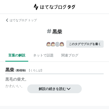
はてなブログ トップ
黒柴
このタグでブログを書く
言葉の解説
ネットで話題
関連ブログ
黒柴
(
動植物
)
【
くろしば
】
黒毛の柴犬。
かわいい。
解説の続きを読む