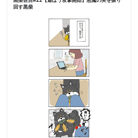
黒柴佐吉#22【遊ぼう攻撃開始】悪魔の実を振り
回す黒柴