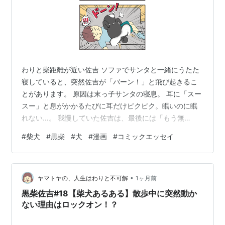
わりと柴距離が近い佐吉 ソファでサンタと一緒にうたた
寝していると、突然佐吉が「バーン！」と飛び起きるこ
とがあります。 原因は末っ子サンタの寝息。 耳に「スー
スー」と息がかかるたびに耳だけピクピク。眠いのに眠
れない…。 我慢していた佐吉は、最後には「もう無
理！」と言わんばかりに勢いよく飛び起きます。そして
#
柴犬
#
黒柴
#
犬
#
漫画
#
コミックエッセイ
なぜかサンタのお腹の上に……柴距離はどうした！
（笑）。 犬の耳は想像以上に敏感 犬は人よりもはるかに
優れた聴覚を持っています。 聞き取れる音の高さは個体
•
差や年齢によって変わりますが、人には聞こえない高い
ヤマトヤの、人生はわりと不可解
1ヶ月前
周波数の音まで聞き分けられるため、私たちが気になら
黒柴佐吉#18【柴犬あるある】散歩中に突然動か
ない小さな音や空気の動きにも反応します。 さ…
ない理由はロックオン！？