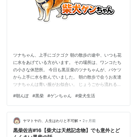
ツナちゃん、上手にゴクゴク 朝の散歩の途中、いつも花
に水をあげている方がいます。 その場所は、ワンコたち
の小さな休憩所。 今日も黒豆柴のツナちゃんが、バケツ
から上手に水を飲んでいました。 朝の散歩で会うお友達
ツナちゃんは青い服がお似合い。 じょうごから流れる水
を器用に飲んでいます。 「うまいワン！」 そんな顔をし
#
朝んぽ
#
黒柴
#
ゲンちゃん
#
柴犬生活
ていました。 ゲンちゃんは順番待ち その横で、ゲンちゃ
んはじっと待機。 「まだかなぁ。」 「ぼくの番かな
ぁ。」 慌てることもなく、お友達の順番が終わるのを待
•
っています。 こういうところを見ると、犬同士にもちゃ
ヤマトヤの、人生はわりと不可解
2ヶ月前
んとルールがあるんだなぁと思います。 今日も平和な朝
黒柴佐吉#16【柴犬は天然記念物】でも意外とど
でした 花に水をあげる人…
んくさい黒柴の話