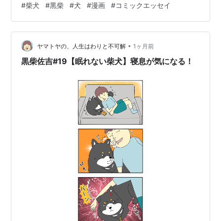
#
柴犬
#
黒柴
#
犬
#
漫画
#
コミックエッセイ
言いたくなることもしばしばです。 でも実は、犬が夜中
に飼い主を起こしたり、顔を見つめたりする行動には、
ちゃんと理由があることも少なくありません。 🐾 犬が夜
•
中に飼い主を起こす理由 犬は昼夜問わず、ちょっとした
ヤマトヤの、人生はわりと不可解
1ヶ月前
物音や気配で目を覚ます動物です。 そのため夜中に起き
黒柴佐吉#19【眠れない柴犬】寝息が気になる！
てしまい、その流れで飼い主の様子…