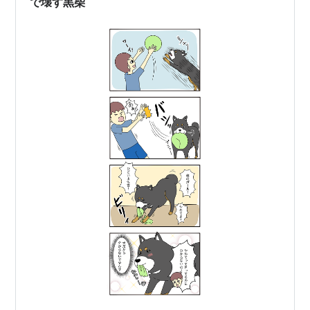
で壊す黒柴