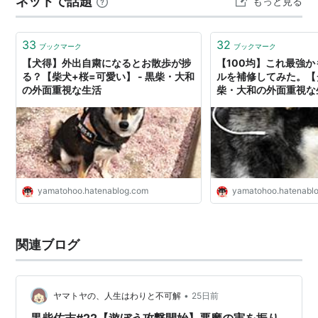
ネットで話題
もっと見る
くなる場所までついてくる犬は少なくありません。 理由
として考えられているのは、 ・…
33
32
ブックマーク
ブックマーク
【犬得】外出自粛になるとお散歩が捗
【100均】これ最強
る？【柴犬+桜=可愛い】 - 黒柴・大和
ルを補修してみた。【ダ
の外面重視な生活
柴・大和の外面重視な
yamatohoo.hatenablog.com
yamatohoo.hatenabl
関連ブログ
•
ヤマトヤの、人生はわりと不可解
25日前