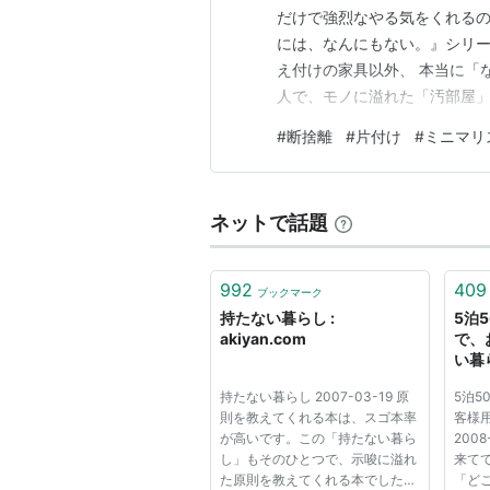
だけで強烈なやる気をくれる
には、なんにもない。』シリー
え付けの家具以外、 本当に「
人で、モノに溢れた「汚部屋
一見すると「ミニマリストの
#
断捨離
#
片付け
#
ミニマリ
そこに至るまでの「モノと徹底
でいかなくても、真似できる「
ネットで話題
992
409
ブックマーク
持たない暮らし :
5泊
akiyan.com
で、
い暮ら
持たない暮らし 2007-03-19 原
5泊5
則を教えてくれる本は、スゴ本率
客様
が高いです。この「持たない暮ら
200
し」もそのひとつで、示唆に溢れ
来て
た原則を教えてくれる本でした。
「ど