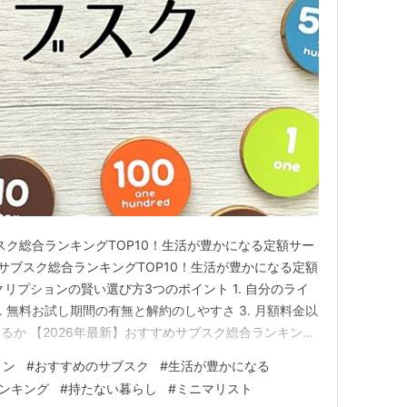
スク総合ランキングTOP10！生活が豊かになる定額サー
めサブスク総合ランキングTOP10！生活が豊かになる定額
リプションの賢い選び方3つのポイント 1. 自分のライ
. 無料お試し期間の有無と解約のしやすさ 3. 月額料金以
るか 【2026年最新】おすすめサブスク総合ランキング
合】Amazon Prime Video（プライムビデオ） 第2
ョン
#
おすすめのサブスク
#
生活が豊かになる
six（オイシックス）定期ボックス 第3位：【…
ンキング
#
持たない暮らし
#
ミニマリスト