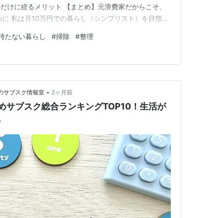
だけに絞るメリット 【まとめ】元浪費家だからこそ、
めに 私は月10万円での暮らし（シンプリスト）を目指
けて生活しています。 でも、元浪費家ということもあ
持たない暮らし
#
掃除
#
整理
こともあります。そんな私が、日々生活する中で身に染み
 それは、「基本…
•
そわかのサブスク情報室
2ヶ月前
めサブスク総合ランキングTOP10！生活が
ス