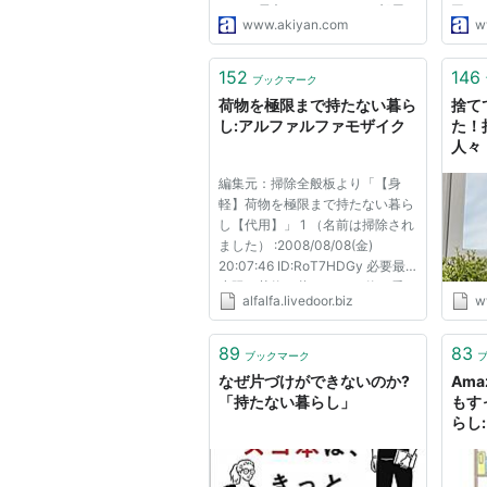
さあ、長文いきますよ。 お部屋
団で
www.akiyan.com
w
も心もすっきりする 持たない暮
人「
らし このサイトから -人 が購入
の？
しました 全体で -人 がクリック
わし
152
146
ブックマーク
posted with amazlet on 07.03.1...
普通
荷物を極限まで持たない暮ら
捨て
まり...
し:アルファルファモザイク
た！
人々
編集元：掃除全般板より「【身
軽】荷物を極限まで持たない暮ら
し【代用】」 1 （名前は掃除され
ました） :2008/08/08(金)
20:07:46 ID:RoT7HDGy 必要最
小限の荷物で暮らしたい 物に愛
alfalfa.livedoor.biz
w
着を持つことを、否定はしないが
肯定もしない 何もない空間こそ
が最高の贅沢 という感じのスレ
89
83
ブックマーク
前スレらしきもの 持たない暮ら
なぜ片づけができないのか?
Ama
し http:/...
「持たない暮らし」
もす
らし: