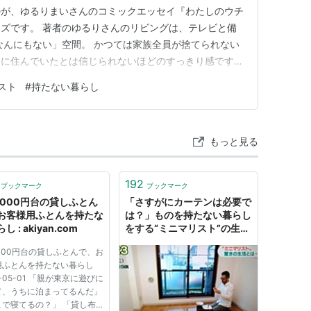
のが、ゆるりまいさんのコミックエッセイ『わたしのウチ
ズです。 著者のゆるりさんのリビングは、テレビと備
なんにもない」空間。 かつては家族全員が捨てられない
」に住んでいたとは信じられないほどのすっきり感です。
極限状態」のように思えますが、この本の本当の魅力は、
スト
#
持たない暮らし
的に向き合うプロセス」にあります。 著者のレベルま
片付けの基準」 「さす…
もっと見る
192
ブックマーク
ブックマーク
5000円台の貸しふとん
「さすがにカーテンは必要で
お客様用ふとんを持たな
は？」ものを持たない暮らし
し : akiyan.com
をする“ミニマリスト”の生活
に様々な声
000円台の貸しふとんで、お
用ふとんを持たない暮らし
8-05-01 「親が東京に遊びに
て、うちに泊まってるんだ」
こで寝てるの？」 「貸し布