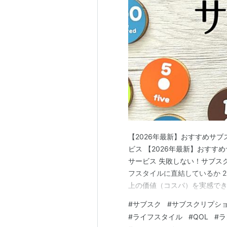
【2026年最新】おすすめサブ
ビス 【2026年最新】おすす
サービス 失敗しない！サブスク
フスタイルに直結しているか 2
上の価値（コスパ）を実感でき
TOP10！ 第1位：【動画配信・総
#
サブスク
#
サブスクリプシ
位：【食品・ミールキット】Oi
#
ライフスタイル
#
QOL
#
ラ