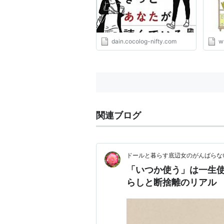
dain.cocolog-nifty.com
w
関連ブログ
ドールと暮らす底辺女のがんばらな
「いつか使う」は一生使
らしと断捨離のリアル