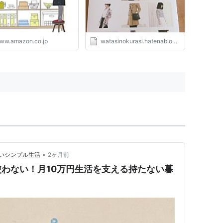
ww.amazon.co.jp
watasinokurasi.hatenablog.com
•
いシンプル生活
2ヶ月前
わない！月10万円生活を支える持たない暮