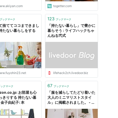
ふとんレンタルしたよ」 ２
ww.akiyan.com
togetter.com
へ？貸し布団なんてある
」 最近こんな会話を3人で交
ました。それまで個人的には
123
ブックマーク
ブックマーク
だと思っていた貸し布団があ
て捨ててココまできまし
「持たない暮らし」で豊かに
持たない暮らしをする
暮らそう : ライフハックちゃ
んねる弐式
ww.fuyohin23.net
lifehack2ch.livedoor.biz
67
ブックマーク
ブックマーク
zon.co.jp: お部屋も心
「服を減らしてたどり着いた
っきりする 持たない暮
大人のミニマリストスタイ
 金子由紀子: 本
ル」に掲載されました。 - 持
たない暮らし～ミニマム生
活。