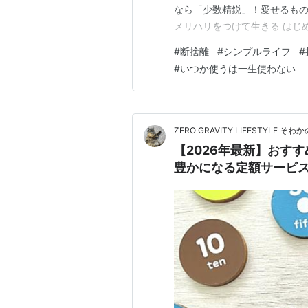
なら「少数精鋭」！愛せるもの
メリハリをつけて生きる はじ
し、ここ4年間は倹約家を心掛
#
断捨離
#
シンプルライフ
#
り、たまに爆買いしてしまう
#
いつか使うは一生使わない
て感じていることがあります。
ZERO GRAVITY LIFESTYLE 
【2026年最新】おすす
豊かになる定額サービ