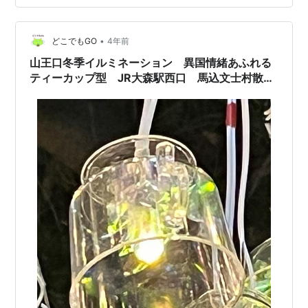
荘に入り込んでしまっていた。酒を出してくれたのは管
理を任されていた女性だった。平身低頭、2人は辞去した
•
という。いくら大批評家とはいえ今の世なら完全にアウ
どこでもGO
4年前
トだ。これから年始にかけ宴席を囲む機会は多いだろ
山王口冬季イルミネーション 異国情緒あふれる
う。くれぐれも留意して、ご同輩。 （小林秀雄は…
ティーカップ型 JR大森駅西口 馬込文士村散策
のみち