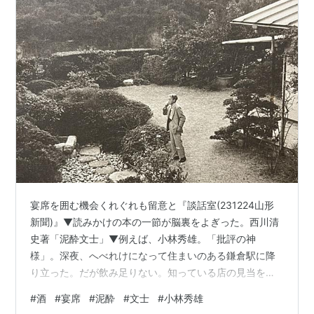
宴席を囲む機会くれぐれも留意と『談話室(231224山形
新聞)』▼読みかけの本の一節が脳裏をよぎった。西川清
史著「泥酔文士」▼例えば、小林秀雄。「批評の神
様」。深夜、へべれけになって住まいのある鎌倉駅に降
り立った。だが飲み足りない。知っている店の見当をつ
けてたたき起こし「酒を早く持ってこい」。同行のいと
#
酒
#
宴席
#
泥酔
#
文士
#
小林秀雄
こと飲み始めたが、どうも様子が違う▼実は、誰かの別