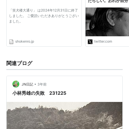
たらしい。おれが自分
われるのは嫌だなと思
「笑犬楼大通り」 は2024年12月31日に終了
碌を読み返したが、な
しました。 ご愛読いただきありがとうござい
どい。こんなひどいこ
ました。
作品など読んではいけ
https://t.co/qj6fz
碌"
shokenro.jp
twitter.com
関連ブログ
•
JN日記
3年前
小林秀雄の失敗 231225