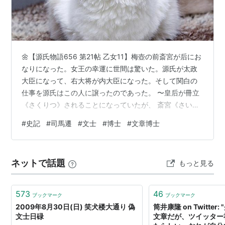
🌼【源氏物語656 第21帖 乙女11】梅壺の前斎宮が后にお
なりになった。女王の幸運に世間は驚いた。源氏が太政
大臣になって、右大将が内大臣になった。そして関白の
仕事を源氏はこの人に譲ったのであった。 〜皇后が冊立
《さくりつ》されることになっていたが、 斎宮《さいぐ
う》の女御《にょご》は 母君から委託された方であるか
#
史記
#
司馬遷
#
文士
#
博士
#
文章博士
ら、 自分としてはぜひこの方を 推薦しなければならない
という源氏の態度であった。 御母后も内親王でいられた
あとへ、 またも王氏の后《きさき》の立つことは 一方に
ネットで話題
もっと見る
偏したことであると批難を加える者もあった。 そうした
人たちは弘徽殿《こきでん》の女御《にょご》が だれよ
りも早く後宮《こうき…
573
46
ブックマーク
ブックマーク
2009年8月30日(日) 笑犬楼大通り 偽
筒井康隆 on Twitte
文士日碌
文章だが、ツイッター