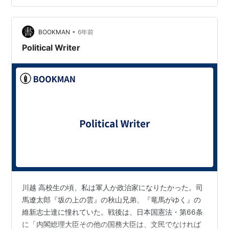
したり、記者の方は記者の方で、文士は世間知らずで、
お高くもったいぶったものを書く、と内心軽蔑してい
る。結局、職業が違うのだろう。それぞれの英訳とし
•
BOOKMAN
6年前
て、文士（Documentalist）、記者（Jou…
Political Writer
川越 高校生の頃、私は軍人か政治家になりたかった。司
馬遼太郎『坂の上の雲』の秋山兄弟、『竜馬がゆく』の
維新志士達に憧れていた。戦後は、日本国憲法・第66条
に「内閣総理大臣その他の国務大臣は、文民でなければ