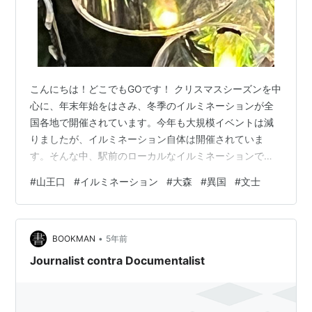
こんにちは！どこでもGOです！ クリスマスシーズンを中
心に、年末年始をはさみ、冬季のイルミネーションが全
国各地で開催されています。今年も大規模イベントは減
りましたが、イルミネーション自体は開催されていま
す。そんな中、駅前のローカルなイルミネーションでは
ありますが、東京のJR大森駅前のはユニークです。まだ
#
山王口
#
イルミネーション
#
大森
#
異国
#
文士
まだやっていますので、ご覧になってはいかがでしょう
か。ご紹介します。 引用：大森駅山王口商店会HP 目 次
1. 山王口冬季イルミネーションとは 2. 実際見てみました
•
3. 馬込文士村散策のみち 4. 八景天祖神社 5. まとめ 6. 基
BOOKMAN
5年前
本情報 1. 山王口冬季イルミネーションとは JR大森駅…
Journalist contra Documentalist