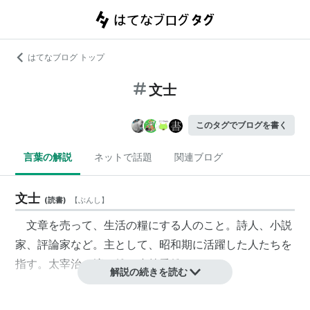
はてなブログ トップ
文士
このタグでブログを書く
言葉の解説
ネットで話題
関連ブログ
文士
(
読書
)
【
ぶんし
】
文章を売って、生活の糧にする人のこと。詩人、小説
家、評論家など。主として、昭和期に活躍した人たちを
指す。
太宰治
、
壇一雄
、
小林秀雄
など。
解説の続きを読む