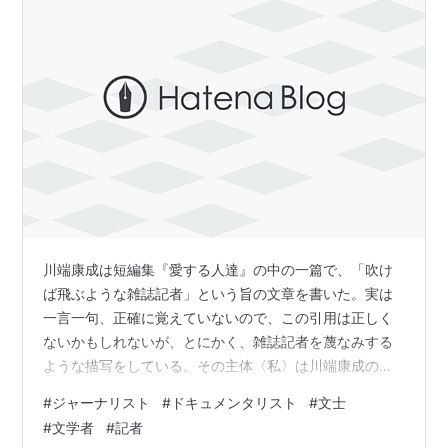
川端康成は短編集『愛する人達』の中の一篇で、「吹け
ば飛ぶような雑誌記者」という旨の文章を書いた。実は
一言一句、正確に覚えていないので、この引用は正しく
ないかもしれないが、とにかく、雑誌記者を蔑なみする
ような描写をしている。その主体〈私〉は川端康成の分
身——文士である。 この傾向は文豪が生きた戦前・戦後
#
ジャーナリスト
#
ドキュメンタリスト
#
文士
を越えて現在までも続いていて、文士（文人、文学者、
#
文学者
#
記者
作家）は記者は詩が分からない、ただの情報屋だと痛罵