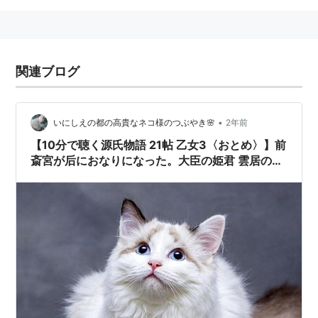
関連ブログ
•
いにしえの都の高貴なネコ様のつぶやき🌸
2年前
【10分で聴く源氏物語 21帖 乙女3〈おとめ〉】前
斎宮が后におなりになった。大臣の姫君 雲居の雁
は大宮に引き取られ育てられた。源氏の若君の夕
霧の従姉妹。この少女と少年は小さな恋人同士に
なったby🐱