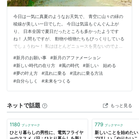
今日は一気に真夏のようなお天気で、 青空に山々の緑の
稜線が美しい一日でした。 今日は気温もぐんぐん上が
り、 日本全国で夏日だったところも多かったようです
ね！ 人間もですが、 動物や植物たちもびっくりしている
でしょうね〜！ 私はほとんどニュースを見ないのでよく
知らないのですが、 外ではマスクをしなくていいですよ
#
新月のお願い事
#
新月のアファメーション
宣言が出たとか。 コロナが今どうなっているのか詳しく
#
新しい時代の在り方
#
風の時代
#
新しい 始める
知りませんが、 予定外の暑さが、日本の流れを切り替え
#
夢の叶え方
#
流れに乗る
#
流れに乗る方法
る役割を してくれているのかもしれませんね。 そんな季
#
自分らしく
#
未来をつくる
節が梅雨から夏へと一つ進んだ今日、 みなさまはどんな
一日を過ごされましたか？ こうして季節の切り替わりの
時には、 自分の日常を振り返…
ネットで話題
もっと見る
1180
779
ブックマーク
ブックマーク
ひとり暮らしの男性に、電気フライヤ
新しいことを始めたい
ーのススメ（旧：ひとり暮らしを新し
でほしい「やりたいこ