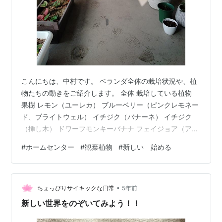
こんにちは、中村です。 ベランダ全体の栽培状況や、植
物たちの動きをご紹介します。 全体 栽培している植物
果樹 レモン（ユーレカ） ブルーベリー（ピンクレモネー
ド、ブライトウェル） イチジク（バナーネ） イチジク
（挿し木） ドワーフモンキーバナナ フェイジョア（アポ
ロ） ラズベリー（グレンアンプル） 野菜・ハーブ類
#
ホームセンター
#
観葉植物
#
新しい 始める
花・観葉植物 ケンチャヤシ おわりに 全体 落葉している
いくつか部屋に取り込んでいる 2つのおかげでスペース
に余裕があると錯覚する（笑） 実際は葉が出てきたらジ
•
ャングル。 調子に乗って苗木を買いたくなるのをグッと
ちょっぴりサイキックな日常
5年前
こらえています。 瀬戸内海では冬でも-1度以下にならな
新しい世界をのぞいてみよう！！
いようです。 …