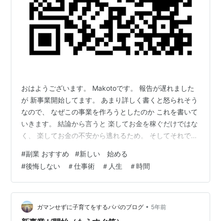
おはようございます。 Makotoです。 報告が遅れました
が 新事業開始してます。 あまり詳しく書くと怒られそう
なので、 なぜこの事業を作ろうとしたのか これを書いて
いきます。 結論から言うと 楽してお金を稼ぐだけではな
く、 楽してお金の不安から逃れるため。 そしてそれで多
くの人を救うためです。 「救う」なんて言うと かっこい
#
副業 おすすめ
#
新しい 始める
いですね笑 全ての人を救えるとかそんな傲慢なことは思
#
後悔しない ＃仕事術 ＃人生 ＃時間
わず、 信じてくれる人 素直な人 前向きな人 夢や野望が
ある人 これらの人を救えたらいいなー と思っています。
とは言いつつ 実は僕の考えは常に変わらず 「お友達づく
り」です。 一緒に夢を叶えられる仲間 がたくさん周り
•
ガマンせずに子育てをするパパのブログ
5年前
に…