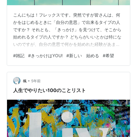
こんにちは！フレックスです。突然ですが皆さんは、何
かをはじめるときに「自分の意思」で出来るタイプの人
ですか？ それとも、「きっかけ」を見つけて、そこから
始めれるタイプの人ですか？ どちらがいいとかは特にな
いのですが、自分の意思で何かを始めれた経験があまり
ないので、前者のタイプは凄いうらやましいと思いま
#
雑記
#
きっかけはYOU!
#
新しい 始める
#
希望
す。 さて、私は、きっかけを見つけてそこからなら始め
れるタイプなのですが、きっかけっていっても、見つけ
ようとして見つかる物ではないですよね。 ふとしたとき
•
に、偶然見つかるというか、思いつくというか。 例え
楓
5年前
ば、本の言葉がきっかけになったり、誰かが言ったこ
人生でやりたい100のことリスト
と、目に映った光景が、突き動かしてくれたり。な…