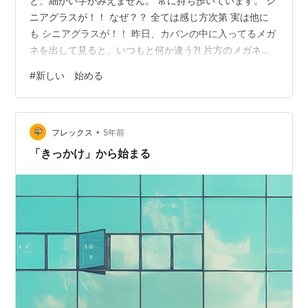
と、細かい字がみえません。 常に持ち歩いています。 シ
ニアグラスが！！ なぜ？？ 全ては感じ方次第 実は他に
も シニアグラスが！！ 昨日、カバンの中に入ってるメガ
ネを出して見ると、いつもと何か違う?! 片方のメガネの
レンズがない∑(´･_･`) カバンの中にレンズがないか探し
#
新しい 始める
たら…。 割れたレンズ、見つけました・・・(＞_＜) しか
もフレームは全く壊れてなく、レンズだけ割れていまし
た。 なぜ？？ 誰かが踏んで壊れてたのかなぁ？？ でも
•
自分が悪い。 使用頻度が高いので、メガネケースにも入
フレックス
5年前
れずにそのままカバンに入れる癖があるんです。 せっか
「きっかけ」から始まる
ちのガサ…