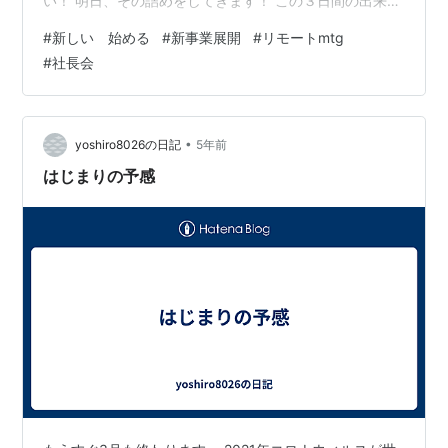
い！ 明日、その詰めをしてきます！ この３日間の出来事
を振り返ると、 やはりビジネスは 人 だなということ。
#
新しい 始める
#
新事業展開
#
リモートmtg
今回の出会いも インターネットやリモートだけでは 絶対
#
社長会
実現しなかった。 紹介してもらって 行動してもらって
今がある。 当然絶対うまくいくなんていう保証は無いけ
ど、 うまくいく確信があるし、 うまくいかせるしかない
笑 行動しなければ 何も変わらないどころか退化しかな
•
yoshiro8026の日記
5年前
い。 …
はじまりの予感