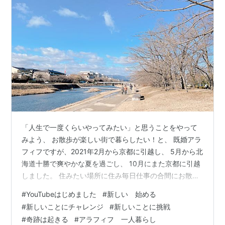
「人生で一度くらいやってみたい」と思うことをやって
みよう、 お散歩が楽しい街で暮らしたい！と、 既婚アラ
フィフですが、2021年2月から京都に引越し、 5月から北
海道十勝で爽やかな夏を過ごし、 10月にまた京都に引越
しました。 住みたい場所に住み毎日仕事の合間にお散歩
を楽しみながら 一人暮らしをしています。 はじめまして
#
YouTubeはじめました
#
新しい 始める
の方はこちらをご覧ください(^ ^) 「プロフィールとブロ
#
新しいことにチャレンジ
#
新しいことに挑戦
グの紹介 - 人生で一度くらい」 ＊ 昨日落葉樹のお話を書
#
奇跡は起きる
#
アラフィフ 一人暮らし
きましたが、 ふと、 奇跡ってそういうものなのだろうな