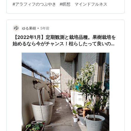
#
アラフィフのつぶやき
#
瞑想 マインドフルネス
と思いました。 落葉樹というものがあると知らない人
が、 初めて、 枯れ木のようだった木に葉が芽吹き、 花
が咲…
•
ゆる果樹
5年前
【2022年1月】定期観測と栽培品種。果樹栽培を
始めるなら今がチャンス！枯らしたって良いの
だ！笑