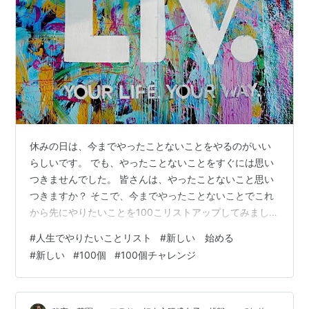
休みの日は、今までやったことないことをやるのがいい
らしいです。 でも、やったことないことをすぐには思い
つきませんでした。 皆さんは、やったことないこと思い
つきますか？ そこで、今までやったことないことでこれ
から先にやりたいことを100こリストアップしてみまし
た！ 今後達成していったら、〇をつけていこうと思いま
#
人生でやりたいことリスト
#
新しい 始める
す！ 書くのに1週間以上かかったので、投稿するまでに達
#
新しい
#
100個
#
100個チャレンジ
成したこともあります。 1.一人旅してみたい〇 2.整体に
行く 3.相席屋に行く〇 4.アイドルの握手会に行ってみた
い 5.西野七瀬に会ってみたい 6.将棋を指しに行きたい 7.