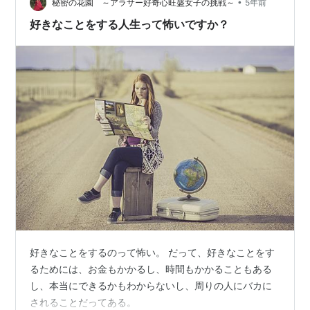
地元に里帰りしたい〇 →10年ぶりに帰った。昔の友達に
•
秘密の花園 ～アラサー好奇心旺盛女子の挑戦～
5年前
は会…
好きなことをする人生って怖いですか？
好きなことをするのって怖い。 だって、好きなことをす
るためには、お金もかかるし、時間もかかることもある
し、本当にできるかもわからないし、周りの人にバカに
されることだってある。