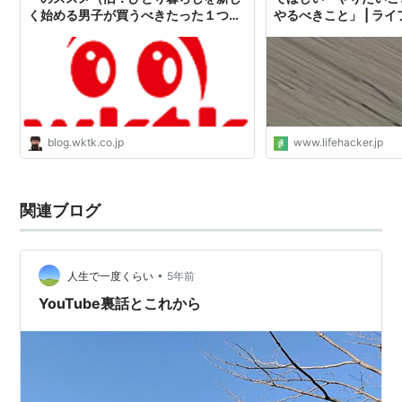
く始める男子が買うべきたった１つの
やるべきこと」 | ラ
モノ）
ャパン
blog.wktk.co.jp
www.lifehacker.jp
関連ブログ
•
人生で一度くらい
5年前
YouTube裏話とこれから