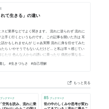
前
されて生きる」の違い
とスピ業界などでよく聞きます。 流れに逆らわず 流れに
が上手く行くというものです。 この記事を開いた方は 耳
た話かもしれませんが じゃあ実際 流れに身を任せてみた
たら いやそうでもないんだけど... と私は常々感じてい
信じたり 色んな人からの誘いに乗ったり 偶然が重なる方
んだ！ と流れるままに生きてみたけど 流れに乗った割に
癒し
#
生きづらさ
#
自己理解
 といつも不貞腐れていました。 「せっかく流れに乗った
もっと見る
85
ブックマーク
ブックマーク
「空気を読み、流れに乗
世の中のしくみや思考が変わ
」ばかりいたらこの国は
ってきている｜流れに乗るこ