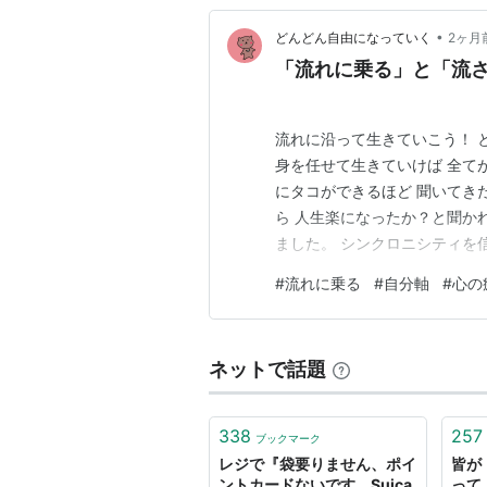
•
どんどん自由になっていく
2ヶ月
「流れに乗る」と「流
流れに沿って生きていこう！ 
身を任せて生きていけば 全て
にタコができるほど 聞いてき
ら 人生楽になったか？と聞かれ
ました。 シンクロニシティを
へ行ってみたり これは流れな
#
流れに乗る
#
自分軸
#
心の
は 全然良いこと起きないわ〜
のに 何にも上手くいか…
ネットで話題
338
257
ブックマーク
レジで『袋要りません、ポイ
皆が
ントカードないです、Suica
って