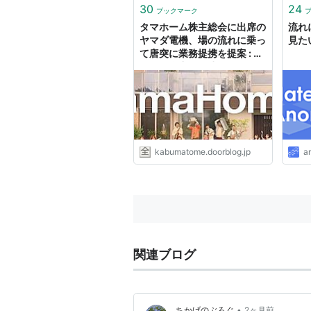
介とハマったことなどをまとめた
30
24
ブックマーク
いと思います。 capistrano v...
タマホーム株主総会に出席の
流れ
ヤマダ電機、場の流れに乗っ
見た
て唐突に業務提携を提案 : 市
況かぶ全力２階建
kabumatome.doorblog.jp
a
関連ブログ
•
ちかげのぶろぐ
2ヶ月前