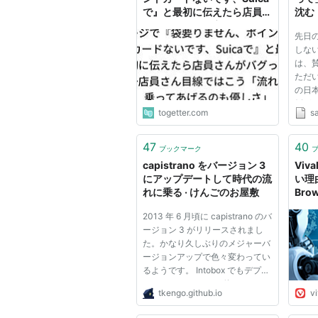
で』と最初に伝えたら店員さ
沈む
んがバグった→店員さん目線
先日
ではこう「流れに乗ってあげ
しな
るのも優しさ」
は、
ただ
の日
例が
togetter.com
s
とき
いる
勉強せ
47
40
ブックマーク
で普通
capistrano をバージョン 3
Viv
にアップデートして時代の流
い理由
れに乗る · けんごのお屋敷
Brow
2013 年 6 月頃に capistrano のバ
ージョン 3 がリリースされまし
た。かなり久しぶりのメジャーバ
ージョンアップで色々変わってい
るようです。 Intobox でもデプロ
イには capistrano を使ってい
tkengo.github.io
v
て、今回 capistrano のバージョ
ンアップをしましたので手順の紹