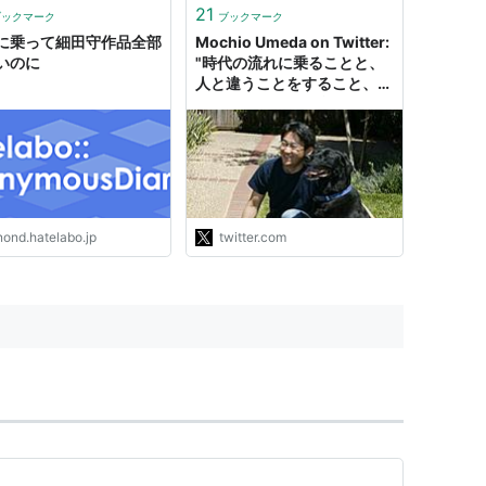
21
ブックマーク
ブックマーク
に乗って細田守作品全部
Mochio Umeda on Twitter:
いのに
"時代の流れに乗ることと、
人と違うことをすること、そ
の二つをどう組み合わせるか
が人生のアートだ。"
nond.hatelabo.jp
twitter.com