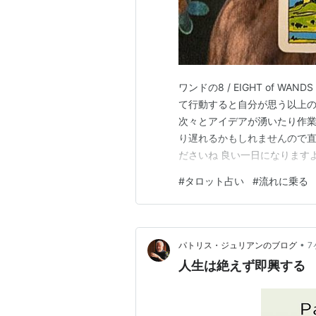
ワンドの8 / EIGHT of 
て行動すると自分が思う以上の
次々とアイデアが湧いたり作業
り遅れるかもしれませんので
ださいね 良い一日になります
#
タロット占い
#
流れに乗る
•
パトリス・ジュリアンのブログ
7
人生は絶えず即興する