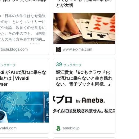
とが大切
の「日本の大学生はなぜ勉強
いのか」というエントリーに
賛否両論、数多くの意見をい
いた。その中のでも、旧来型
本人の考え方を表す典型的な
このコメントだ。 「大学の
atoshi.blogs.com
www.ex-ma.com
、周囲には真面目に勉強して
人も結構いたけど、えてして
ずにサークル・飲み会etc
39
ブックマーク
ブックマーク
の大学生していた人のほ...
aldi が AI の流れに乗らな
堀江貴文『ECもクラウド化
とは | Vivaldi
の流れに乗らないと生き残れ
ser
ない。電子ブックも同様。』
ivaldi.com
ameblo.jp