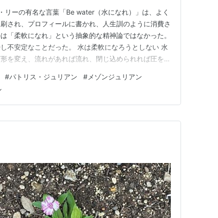
 ブルース・リーの有名な言葉「Be water（水になれ）」は、よく
印刷され、プロフィールに書かれ、人生訓のように消費さ
のは「柔軟になれ」という抽象的な精神論ではなかった。
し不安定なことだった。 水は柔軟になろうとしない 水
ば形を変え、流れがあれば流れ、閉じ込められれば圧をか
秩序でもない。 即興とは「適当」の反対 即興という言
#
パトリス・ジュリアン
#
メゾンジュリアン
のノリ」「思いつき」「適当さ」を連想する。だが本当の
ル