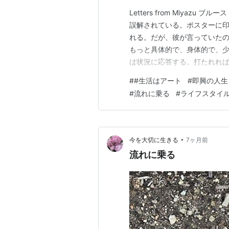
Letters from Miyazu
誤解されている。ポスターに
れる。だが、彼が言っていた
もっと具体的で、身体的で、少
は状況に応答する。打たれれ
ける。計画はしない。だが、無
#
#生活はアート
#
即興の人生
葉から、多くの人は「その場
#
流れに乗る
#
ライフスタイ
即興はその逆だ。準備が…
•
今を大切に生きる
7ヶ月前
流れに乗る