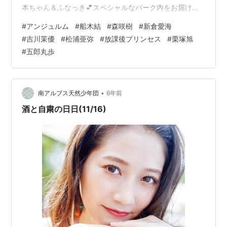
本ちゃん＆ふなっき💕スペシャルなパーク内をお届け！
お見逃しなく🔥#木村昴 #アイクぬわら #ミキ #井上咲楽
#
アンジュルム
#
船木結
#
森咲樹
#
新倉愛海
#鶴屋美咲 #船木結 #ボイメン
#
吉川茉優
#
松浦亜弥
#
放課後プリンセス
#
栗塚旭
pic.twitter.com/H2bbEYwipA— おはスタ公式
#
五郎丸歩
(@ohast_jp) December 8, 2020 新メンバーの表情を見
ると、やはり研修生出身の為永さんはそれなりに場数踏
んでる感ありますな。 ふなちゃんが…
•
南アルプス天然少年団
6年前
酒と自粛の日日(11/16)