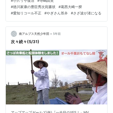
#
小片リサ復活
#
寺嶋由芙
誕祭 pic.twitter.com/PILk0JzpR3— 高萩千夏 アップア
#
徳川家康の豊臣秀次宛書状
#
葛西大崎一揆
ップガールズ(2) (@uug2_ch…
#
愛知リコール不正
#
やぎさん答弁
#
さざ波が渚になる
•
南アルプス天然少年団
5年前
次々続々(5/31)
アップアップガールズ(仮)『一歩目のYES！』MV