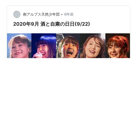
1…
•
南アルプス天然少年団
6年前
2020年9月 酒と自粛の日日(9/22)
アップアップガールズ(仮)“ボーナスステージ”日比谷野音
で5年ぶりライブ！ そして新体制へ… www.youtube.com