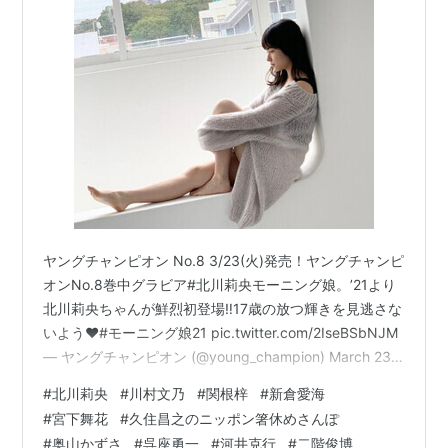
ヤングチャンピオン No.8 3/23(火)発売！ヤングチャンピ
オンNo.8巻中グラビア#北川莉央モーニング娘。’21より
北川莉央ちゃんが鮮烈初登場‼︎17歳の放つ輝きを見逃さな
いよう❤️#モーニング娘21 pic.twitter.com/2IseBSbNJM
— ヤングチャンピオン (@young_champion) March 23,
2021 『ヤングチャンピオン』さん！ 北川莉央 | モーニン
#
北川莉央
#
川村文乃
#
関根梓
#
新倉愛海
グ娘。’23 15期オフィシャルブログ Powered by Ameba
#
宮下舞花
#
久住昌之のニッポン箸休めさんぽ
高知市広報誌「あかるいまち」4月号 こんばんは！川村
#
奥山かずさ
#
呉座勇一
#
河井克行
#
二階俊博