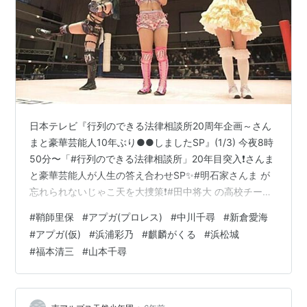
日本テレビ『行列のできる法律相談所20周年企画～さん
まと豪華芸能人10年ぶり●●しましたSP』(1/3) 今夜8時
50分〜「#行列のできる法律相談所」20年目突入❗️さんま
と豪華芸能人が人生の答え合わせSP✨#明石家さんま が
忘れられないじゃこ天を大捜策❗️#田中将大 の高校チーム
メイトに #フワちゃん 直撃📱#竹内涼真 親友たちと再会
#
鞘師里保
#
アプガ(プロレス)
#
中川千尋
#
新倉愛海
✨＆#浜辺美波 ツラい過去に涙😢＆#鞘師里保 があの場所
#
アプガ(仮)
#
浜浦彩乃
#
麒麟がくる
#
浜松城
へ…#日テレ pic.twitter.com/FdBCynAYKh— 日テレ
#
福本清三
#
山本千尋
(@nittele_ntv) January 3, 2021 natalie.mu イッテンヨン
東京女子プロレス'21 後楽園…