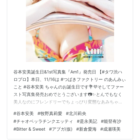
谷本安美誕生日&1st写真集『Am1』発売日 【#タワ渋ハ
ロプロ】本日、11/16は #つばきファクトリー のあんみぃ
こと #谷本安美 ちゃんのお誕生日です💐💜そしてファー
スト写真集発売おめでとうございます📷✨とんでもなく
美人なのにフレンドリーでちょっぴり変態なあみちゃん
が面白くて可愛くてしょうがないです😂💕(の)#谷本安美
#
谷本安美
#
牧野真莉愛
#
北川莉央
生誕祭 pic.twitter.com/csCMD9YE6N— タワーレコード
#
チャオベッラチンクエッティ
#
是永美記
#
能登有沙
渋谷店 (@TOWER_Shibuya) November 16, 2020 つばき
#
Bitter & Sweet
#
アプガ(仮)
#
新倉愛海
#
成瀬瑛美
ファクトリー谷本安美さん21歳の誕生日おめでとうござ
います🎉✨😆✨💜谷本さん大活躍の#4は来週初回OA‼️⏲️