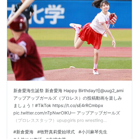
新倉愛海生誕祭 新倉愛海 Happy Birthday!!🍾@uug2_ami
アップアップガールズ（プロレス）の投稿動画を楽しみ
ましょう！#TikTok https://t.co/sE4rRCmbpx
pic.twitter.com/nTpNwrOlKU— アップアップガールズ
（プロレススタッフ）upupgirls pro wrestling
(@uug_p_STAFF) June 1, 2021 愛海について考えるよ#
#
新倉愛海
#
牧野真莉愛始球式
#
小川麻琴先生
アプガ2新倉#アプガ2#18歳も自分を信じて#新倉愛海生