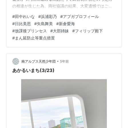
の相違が生じた為、両社協議の結果、大変遺憾ではござ
いますが、事務所の判断で降板することといたしまし
#
田中れいな
#
浜浦彩乃
#
アプガプロフィール
た。楽しみにされていた皆様には、ご迷惑とご心配をお
#
日比美思
#
矢島舞美
#
新倉愛海
かけ致しますが、ご理解ご了承のほど宜しくお願いいた
#
放課後プリンセス
#
大部姉妹
#
フィリップ殿下
します。 https://t.co/TLic3Ywg8u— 田中れいな 公式
#
まん延防止等重点措置
(@ganbareina11) April 9, 2021 pic.twitter.com…
•
南アルプス天然少年団
5年前
あかるいまち(3/23)