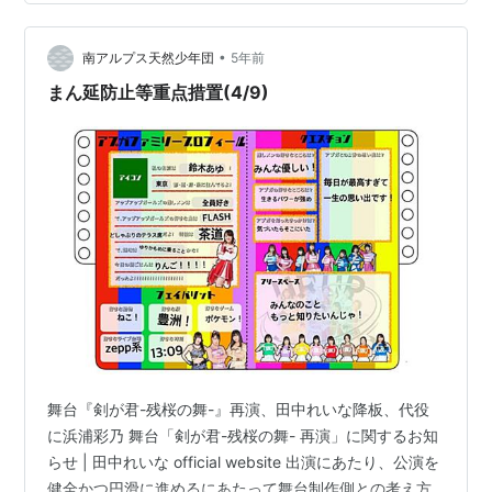
さんに出演させて頂きました！アナの色のドレス！ア…
•
南アルプス天然少年団
5年前
まん延防止等重点措置(4/9)
舞台『剣が君-残桜の舞-』再演、田中れいな降板、代役
に浜浦彩乃 舞台「剣が君-残桜の舞- 再演」に関するお知
らせ | 田中れいな official website 出演にあたり、公演を
健全かつ円滑に進めるにあたって舞台制作側との考え方