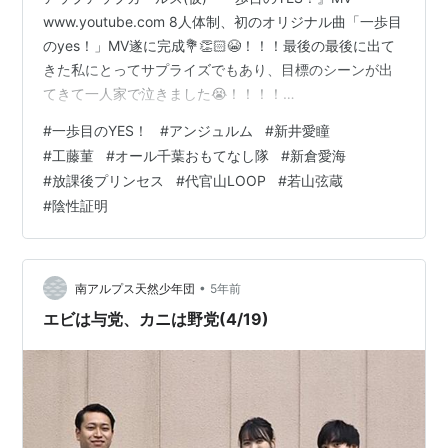
www.youtube.com 8人体制、初のオリジナル曲「一歩目
のyes！」MV遂に完成💐👏🏻😭！！！最後の最後に出て
きた私にとってサプライズでもあり、目標のシーンが出
てきて一人家で泣きました😭！！！！
https://t.co/lmT5NUUJj6 沢山の人の愛情が詰まった
#
一歩目のYES！
#
アンジュルム
#
新井愛瞳
MV、拡散よろしくお願いします！！ #アプガ
#
工藤菫
#
オール千葉おもてなし隊
#
新倉愛海
pic.twitter.com/lmoTB1juJ7— 関根梓🍓6.27 大手町三井
#
放課後プリンセス
#
代官山LOOP
#
若山弦蔵
ホール (@azusasekine) May 31, 2021 50球打った翌日盛
#
陰性証明
大な筋肉痛を負うほどに頑張ったのでみんなMVよろしく
✌🏻ht…
•
南アルプス天然少年団
5年前
エビは与党、カニは野党(4/19)