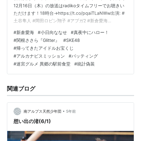
12月16日（木）の放送はradikoタイムフリーでお聴きい
ただけます！18時台→https://t.co/pqaiTLaNWw出演: #
土谷隼人 #岡田ロビン翔子 #アプガ2 #新倉愛海
#try1422 pic.twitter.com/zKnuD2Eham— ❆🍊❆６０Ｔ
#
新倉愛海
#
小日向ななせ
#
真夜中にハロー！
ＲＹ部 ❆🍊❆ (@try1422) December 16, 2021 ameblo.jp
#
関根ささら『Glitter』
#
SKE48
アップアップガールズ（２）の 新倉愛海ちゃんとは初め
#
帰ってきたアイドルお宝くじ
ましてでした🧡 SATOYAMAイベントとかで会っていな…
#
アルカナビスミッション
#
バッティング
#
迷宮グルメ 異郷の駅前食堂
#
統計偽装
関連ブログ
•
南アルプス天然少年団
5年前
想い出の渚(6/1)