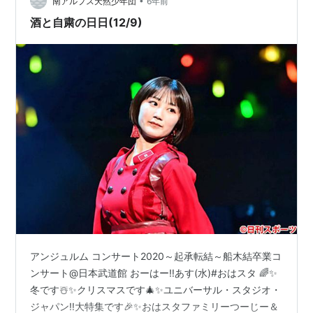
•
南アルプス天然少年団
6年前
酒と自粛の日日(12/9)
アンジュルム コンサート2020～起承転結～船木結卒業コ
ンサート@日本武道館 おーはー‼️あす(水)#おはスタ 🌈✨
冬です☃️✨クリスマスです🎄✨ユニバーサル・スタジオ・
ジャパン‼️大特集です🎉✨おはスタファミリーつーじー＆