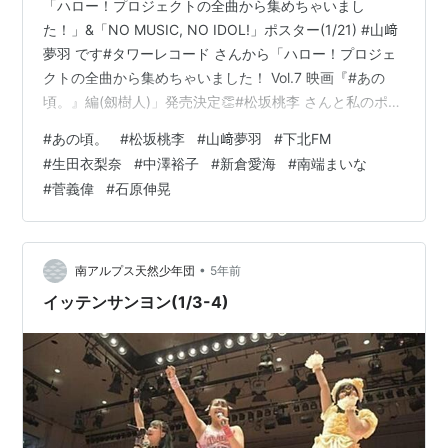
「ハロー！プロジェクトの全曲から集めちゃいまし
た！」&「NO MUSIC, NO IDOL!」ポスター(1/21) #山﨑
夢羽 です#タワーレコード さんから「ハロー！プロジェ
クトの全曲から集めちゃいました！ Vol.7 映画『#あの
頃。』編(劔樹人)」発売決定👏#松坂桃李 さんと私のポス
ターも撮って頂きました！#劔樹人 さんが描いて下さっ
#
あの頃。
#
松坂桃李
#
山﨑夢羽
#
下北FM
たイラストが #BEYOOOOONDS ver.嬉しすぎっ！
#
生田衣梨奈
#
中澤裕子
#
新倉愛海
#
南端まいな
https://t.co/QJ5Y356rng pic.twitter.com/vXakhjadAz
#
菅義偉
#
石原伸晃
— BEYOOOOONDS (@BEYOOOOONDS_) January 21,
2021 タワ…
•
南アルプス天然少年団
5年前
イッテンサンヨン(1/3-4)