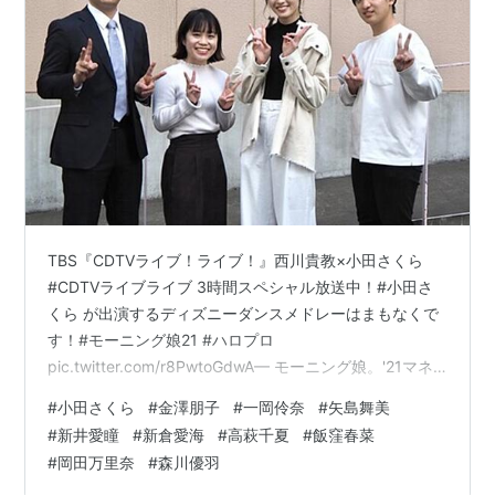
TBS『CDTVライブ！ライブ！』西川貴教×小田さくら
#CDTVライブライブ 3時間スペシャル放送中！#小田さ
くら が出演するディズニーダンスメドレーはまもなくで
す！#モーニング娘21 #ハロプロ
pic.twitter.com/r8PwtoGdwA— モーニング娘。'21マネ
ージャー (@MorningMusumeMg) April 19, 2021 🍭
#
小田さくら
#
金澤朋子
#
一岡伶奈
#
矢島舞美
AKB48、小田さくら（モーニング娘。'21）、『CDTVラ
#
新井愛瞳
#
新倉愛海
#
高萩千夏
#
飯窪春菜
イブ！ライブ！』3時間SP出演決定！ - Pop'n'Roll(ポップ
#
岡田万里奈
#
森川優羽
ンロール) #小田さくらです！先程 #CDTVライブライブ