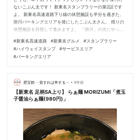
ないこぶん太です！ 新東名スタンプラリーの第2話です
よ。 新東名高速道路下り線の休憩施設も半分を過ぎた、
掛川パーキングエリアを後にしたこぶん太さん。 残りの
休憩施設を目指して進みますよ。 「掛川」の次にやって
きたのは「遠州森町」です。 和テイストな雰囲気の建物
#
新東名高速道路
#
新東名グルメ
#
スタンプラリー
で、地元のお茶を使った抹茶メニューが美味しいです
#
ハイウェイスタンプ
#
サービスエリア
よ。 しっかりとしたお茶の苦味を感じる濃厚で爽やかな
#
パーキングエリア
スイーツが揃ってます。 さて、それでは遠州森町のハイ
ウェイスタンプを押しましょう！ っと…あれれ？ コレは
ハイウェイスタンプではなさそうですね…💦 そう、この
ハイウェイスタンプ、大きな休憩施…
•
肥宝館 －貧すれば丼する－
6年前
【新東名 足柄SA上り】 らぁ麺 MORIZUMI「煮玉
子醤油らぁ麺(980円)」