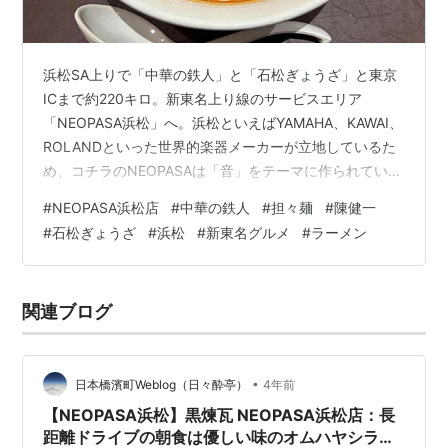
浜松SA上りで「中華の鉄人」と「石松ぎょうざ」と東京
ICまで約220キロ。新東名上り線のサービスエリア
「NEOPASA浜松」へ。浜松といえばYAMAHA、KAWAI、
ROLANDといった世界的楽器メーカーが立地しているた
め、コチラのNEOPASAは「音」をテーマに作られてい
る。ピアノの鍵盤をモチーフにした外観に加え、楽器演
#
NEOPASA浜松店
#
中華の鉄人
#
担々麺
#
陳健一
奏の出来る「ミュージックスポット」も併設している。
#
石松ぎょうざ
#
浜松
#
新東名グルメ
#
ラーメン
また浜松のみならず静岡県内や中京地区のお土産が揃う
遠鉄マルシェでは、みかん、ウナギ、浜松ぎょうざ、楽
譜や楽器をあしらった音楽雑貨など様々な商品を取りそ
関連ブログ
ろえている。個人的には浜松「まるたや洋菓子店」のド
ライフルーツやナッツ、コ…
•
日本橋濱町Weblog（日々酔亭）
4年前
【NEOPASA浜松】黒煉瓦 NEOPASA浜松店：長
距離ドライブの朝食は優しい味のオムハヤシライ