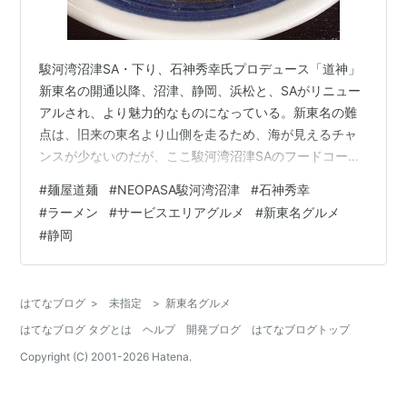
駿河湾沼津SA・下り、石神秀幸氏プロデュース「道神」
新東名の開通以降、沼津、静岡、浜松と、SAがリニュー
アルされ、より魅力的なものになっている。新東名の難
点は、旧来の東名より山側を走るため、海が見えるチャ
ンスが少ないのだが、ここ駿河湾沼津SAのフードコート
からは、駿河湾を一望できるので、晴れた日は気持ちが
#
麺屋道麺
#
NEOPASA駿河湾沼津
#
石神秀幸
良い。 駿河湾沼津SAの下りには、ラーメン評論家・石神
#
ラーメン
#
サービスエリアグルメ
#
新東名グルメ
秀幸氏プロデュースの「道神」が店舗を構えている。鶏
#
静岡
＋魚介のスープにカネジン食品の麺。具材の穂先メンマ
や味玉も味が良く、その辺の路面店と比べても遜色ない
レベルに仕上がっている。近年のサービスエリア人気を
はてなブログ
>
未指定
>
新東名グルメ
受け、ラーメン業界も重要な収益源として力…
はてなブログ タグとは
ヘルプ
開発ブログ
はてなブログトップ
Copyright (C) 2001-
2026
Hatena.