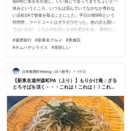
朝6時に東京を出発し、いい感じで走ってきてちょいと一
休みというところ。いつもは混んでいてなかなか寄れな
い浜松SAで朝食を取ることにした。平日の朝9時という
時間帯、フードコートはガラガラだった。他の店も開い
てはいたが、こちらのお店になぜか惹かれる。 最初は麺
類にしようと思っていたが、こちらのオムハヤシライス
#
還暦旅行
#
新東名グルメ
#
黒煉瓦
が目に入ったのだった。他のステーキのメニューも美味
#
オムハヤシライス
#
美味しい
しそうだったが、やはり早朝から運転してきて、お腹が
空いているとはいえ、ステーキはちょっと重いだろうと
いうことでオムハヤシラスを食べることにする。 オムハ
ヤシライス・・・なかなか美味しかった しばらく待って
•
日本橋濱町Weblog（日々酔亭）
4年前
出てきたのがこちらのデミグラスソースがた…
【新東名遠州森町PA（上り）】もりかけ庵：ざる
とろそばを頂く・・・これは！これは！！これ
は！！！想像以上に美味しかった