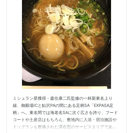
ミシュラン星獲得・森住康二氏監修の一杯新東名上り
線、御殿場ICと鮎沢PAの間にある足柄SA「EXPASA足
柄」へ。東名間では海老名SAに次ぐ広さを誇り、フード
コートや土産店はもちろん、敷地内に入浴・宿泊施設や
ドッグランも整備された滞在型のサービスエリアであ