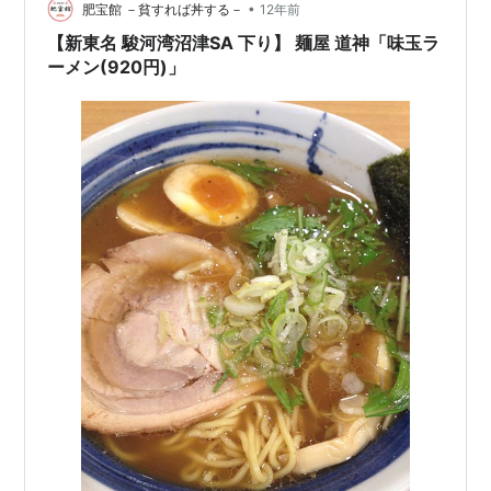
ABCラジオの道上洋三さんの番組などメディ…
•
肥宝館 －貧すれば丼する－
12年前
【新東名 駿河湾沼津SA 下り】 麺屋 道神「味玉ラ
ーメン(920円)」