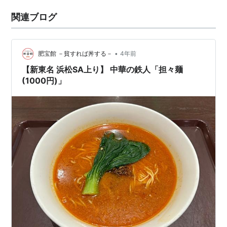
関連ブログ
•
肥宝館 －貧すれば丼する－
4年前
【新東名 浜松SA上り】 中華の鉄人「担々麺
(1000円)」