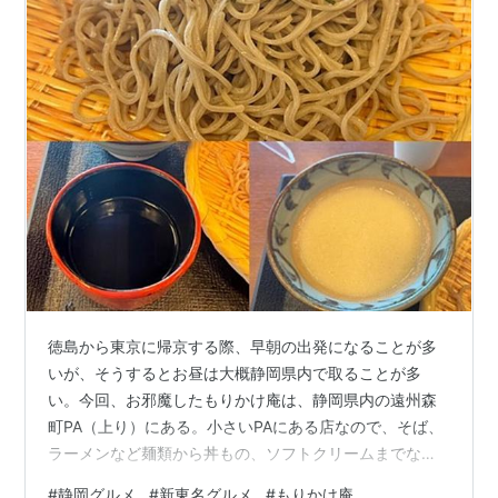
徳島から東京に帰京する際、早朝の出発になることが多
いが、そうするとお昼は大概静岡県内で取ることが多
い。今回、お邪魔したもりかけ庵は、静岡県内の遠州森
町PA（上り）にある。小さいPAにある店なので、そば、
ラーメンなど麺類から丼もの、ソフトクリームまでなん
でも売っているのだが、ここの蕎麦はいい。 例によって
#
静岡グルメ
#
新東名グルメ
#
もりかけ庵