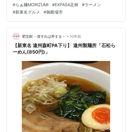
る。上り線SAは小型車431台、大型車165台が駐車可能
#
らぁ麺MORIZUMI
#
EXPASA足柄
#
ラーメン
で、高速バスの休憩箇所に選ばれることも多い。ショッ
#
新東名グルメ
#
御殿場市
ピングコーナーでは静岡銘菓や浜松餃子をはじめ、わさ
び漬け、静岡おでん、富士宮焼そば、缶詰、富士山ファ
ームの乳製品や肉といった静岡の名産品から、隣県・神
奈川は小田原の蒲鉾、崎陽軒のシウマイなども販売。ま
•
肥宝館 －貧すれば丼する－
10年前
た、レストラン「ロータスガーデン」は、…
【新東名 遠州森町PA下り】 遠州製麺所「石松ら
ーめん(850円)」