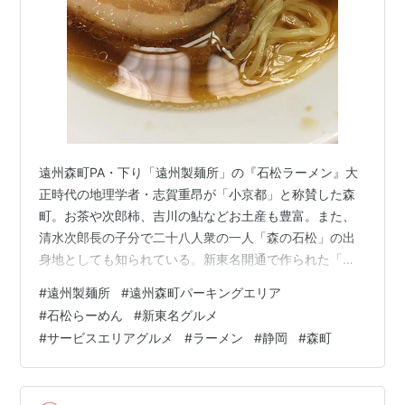
遠州森町PA・下り「遠州製麺所」の『石松ラーメン』大
正時代の地理学者・志賀重昂が「小京都」と称賛した森
町。お茶や次郎柿、吉川の鮎などお土産も豊富。また、
清水次郎長の子分で二十八人衆の一人「森の石松」の出
身地としても知られている。新東名開通で作られた「遠
州森町PA」は、東海道の宿場町をイメージして作られた
#
遠州製麺所
#
遠州森町パーキングエリア
そうで、蔵造の建物はなかなか雰囲気がある。PAは上り
#
石松らーめん
#
新東名グルメ
に比べ「下り」のほうが充実していて、フードコートや
#
サービスエリアグルメ
#
ラーメン
#
静岡
#
森町
お土産店もいくつか入っている。 こちらのフードコート
は株式会社キンレイが請け負っている。冷凍の鍋焼きう
どんをはじめ、大勝軒などの人気ラーメン店や、大阪・