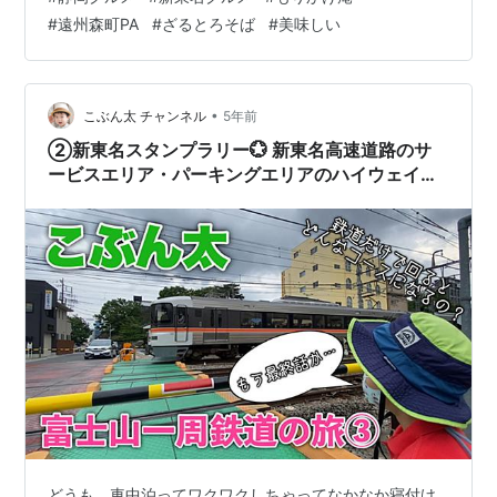
食券を購入する際、メニューをみながら散々まよった。
#
遠州森町PA
#
ざるとろそば
#
美味しい
どれでもいいのだが、なぜか迷う。そして、この日はシ
ンプルにざるそばにとろろがついた、ざるとろそばにし
た。しばらくして出てきたのが、こちら。 今日のお昼
は、ざるとろそば＠遠州森町PA 蕎麦は、よくある茹で上
•
こぶん太 チャンネル
5年前
げたものではなく、生そばから茹でる形だ。そ…
②新東名スタンプラリー💮 新東名高速道路のサ
ービスエリア・パーキングエリアのハイウェイス
タンプ全部集めるまで帰れません⁉︎
どうも、車中泊ってワクワクしちゃってなかなか寝付け