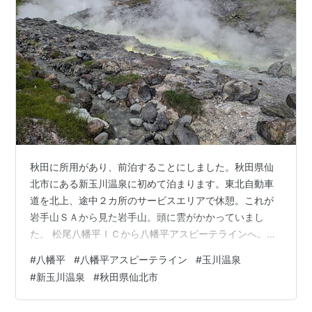
秋田に所用があり、前泊することにしました。秋田県仙
北市にある新玉川温泉に初めて泊まります。東北自動車
道を北上、途中２カ所のサービスエリアで休憩。これが
岩手山ＳＡから見た岩手山。頭に雲がかかっていまし
た。 松尾八幡平ＩＣから八幡平アスピーテラインへ。秋
田には何度も行っていますが、八幡平ルートは本当に暫
#
八幡平
#
八幡平アスピーテライン
#
玉川温泉
くぶりです。時間的にあまり余裕はないもののドライブ
#
新玉川温泉
#
秋田県仙北市
するだけでも八幡平は高原らしさを十分味わえます。ス
マホの写真だけですが、展望所から幾つか。これが権太