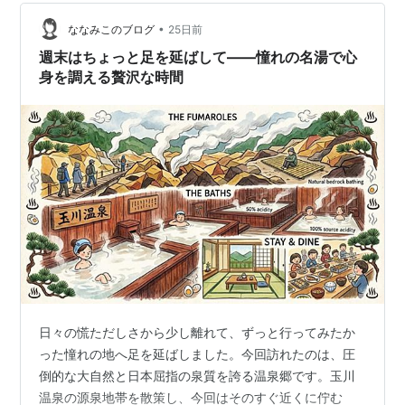
岩。 ニッコウキスゲが見頃です。 頂上周辺は濃いガスが
かかっており視界不良でした。 名湯として知られる玉川
•
ななみこのブログ
25日前
温泉 玉川温泉は日本一の強酸性泉（pH1.2…
週末はちょっと足を延ばして――憧れの名湯で心
身を調える贅沢な時間
日々の慌ただしさから少し離れて、ずっと行ってみたか
った憧れの地へ足を延ばしました。今回訪れたのは、圧
倒的な大自然と日本屈指の泉質を誇る温泉郷です。玉川
温泉の源泉地帯を散策し、今回はそのすぐ近くに佇む