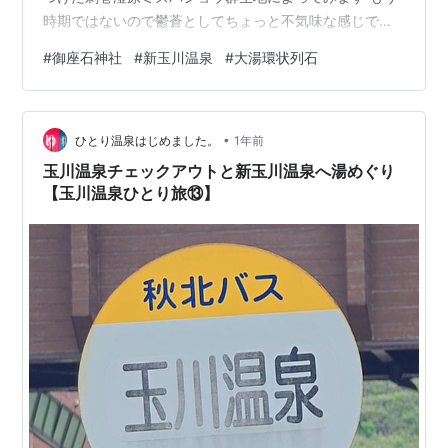
時期ではないので鬱蒼としてちょっと不気味な感じでし
た 田沢湖にもよってみます 湖畔にある御座石神社へ 旅
#
御座石神社
#
新玉川温泉
#
大湯環状列石
の安全を祈願 鳥居から眺める田沢湖は幻想的です 素晴ら
しい景色を眺められました 北へ行き玉川ダムも見学しま
す デカいです、ここは無料キャンプ場でもありますが今
•
のところ誰もいませんでした ちょっと夜は怖そうです 上
ひとり温泉はじめました。
1年前
からも眺めます 無料で玉川資料館も見学できます 玉川は
玉川温泉チェックアウトと新玉川温泉へ湯めぐり
玉川温泉から…
【玉川温泉ひとり旅⑬】