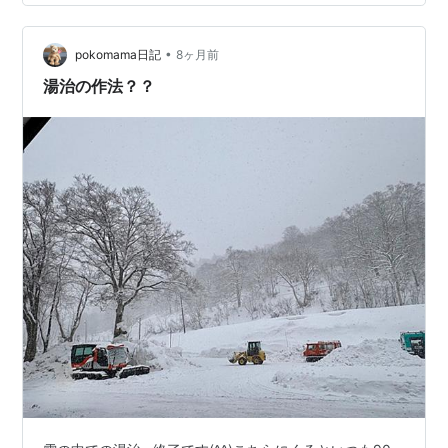
烈な酸性泉が味わえます。 玉川温泉に宿泊すると、新玉
川温泉の湯めぐり入浴券を頂け両方の体験…
•
pokomama日記
8ヶ月前
湯治の作法？？