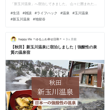
「新玉川温泉」へ宿泊してきました。 山々に囲まれた極
上の静寂と、どこか神聖さすら感じる温泉情緒に包ま
#
生活
#
雑談
#
ライフハック
#
温泉
#
玉川温泉
れ、心も体もすっきりとリフレッシュできる格別な時間
#
新玉川温泉
#
地獄谷
を過ごせました。新玉川温泉での素晴らしい滞在記録
を、温泉の魅力から大満足だった食事の内容まで、余す
ところなくお届けします。 第一章：新玉川温泉への旅立
ちと、山間に広がる静寂の別世界 日常の喧騒を抜け出
•
happy life ＊ゆるふわ幸せ日和＊
3ヶ月前
し、緑豊かな山道を車で進んでいくと、次第に周囲の景
【秋田】新玉川温泉に宿泊しました｜強酸性の泉
色…
質の温泉宿