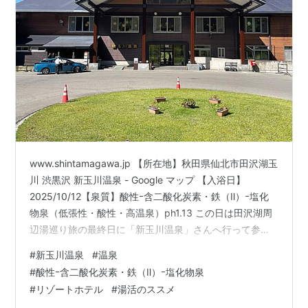
www.shintamagawa.jp 【所在地】秋田県仙北市田沢湖玉
川 渋黒沢 新玉川温泉 - Google マップ 【入浴日】
2025/10/12【泉質】酸性ｰ含二酸化炭素・鉄（Ⅱ）ｰ塩化
物泉（低張性・酸性・高温泉）ph1.13 この日は田沢湖周
辺湯巡り旅の最終日に「新玉川温泉」さんへ行って参り
ました。新玉川温泉さんへは、JR田沢湖駅より羽後交通
#
新玉川温泉
#
温泉
バスで新玉川温泉バス停へ直行 。 玉川温泉が湯治宿なら
#
酸性ｰ含二酸化炭素・鉄（Ⅱ）ｰ塩化物泉
コチラは1998年に開湯した高原リゾートホテルです。源
#
リゾートホテル
#
湯活のススメ
泉は同じ「大噴」の泉源より引湯しており、日本一の強