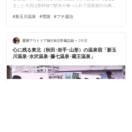
ました今回は新幹線で駅弁が食べられて温泉旅行の締め
くくりができました天気予報では日本海側に大雪警報が
#
新玉川温泉
#
雪国
#
プチ湯治
出ていましたが… 新玉川温泉はそれほどでもなく快適で
した毎日、宿のスタッフの方々が朝から除雪や何やら…
事故の起こらないように整備してくれています バスの着
•
く頃はとてもきれい… 面白い車も発見… 雪の上を走れる
還暦アウトドア旅行&日常備忘録
2年前
ように改造されたのでしょうか？？雪国のことをあまり
心に残る東北（秋田･岩手･山形）の温泉宿「新玉
知らないので見るもの全てが楽し…
川温泉･水沢温泉･藤七温泉･蔵王温泉」
東北にも 素晴らしい温泉がたくさん。 青森県で入った温