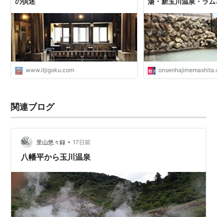
の供述
湯・新玉川温泉・ラム
番屋ほか - ひとり温
www.itjigoku.com
onsenhajimemashita
関連ブログ
•
里山悠々録
17日前
八幡平から玉川温泉