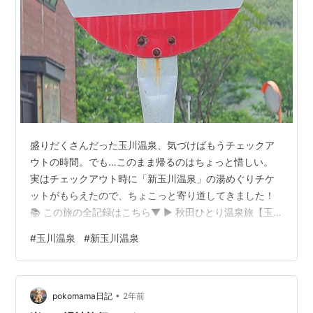
盛りだくさんだった玉川温泉、気づけばもうチェックア
ウトの時間。でも…このまま帰るのはちょっと惜しい。
実はチェックアウト時に「新玉川温泉」の湯めぐりチケ
ットがもらえたので、ちょこっと寄り道してきました！
📚 この旅の全記録はこちら▼ ▶ 秋田ひとり温泉旅【玉
川温泉・鶴の湯】（全36記事まとめ）を読む 朝食後、ま
#
玉川温泉
#
新玉川温泉
だまだ名残惜しい玉川温泉。間もなく10時、チェックア
ウトです！ 荷物はコンパクトなので使いませんでした
が、大きな荷物の方には台車が便利そう。チェックアウ
•
ト時には多くの方が使っていました。 チェックアウト完
pokomama日記
2年前
了！お世話になりました。 もらった湯めぐりチケットを