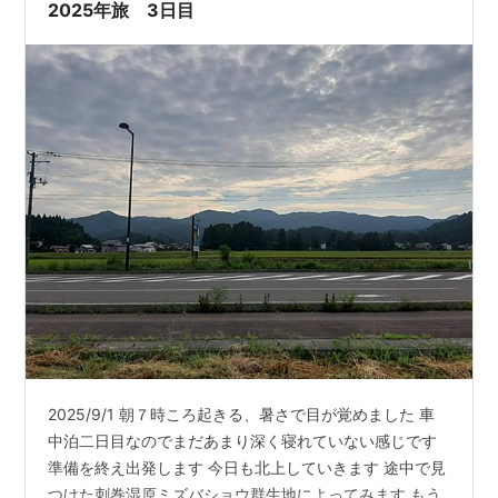
す。 ドラ…
2025年旅 3日目
2025/9/1 朝７時ころ起きる、暑さで目が覚めました 車
中泊二日目なのでまだあまり深く寝れていない感じです
準備を終え出発します 今日も北上していきます 途中で見
つけた刺巻湿原ミズバショウ群生地によってみます もう