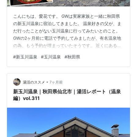
こんにちは、愛花です。 GWは実家家族と一緒に秋田県
の新玉川温泉に宿泊してきました。 温泉好きの父が、ま
だ行ったことがない玉川温泉に行ってみたいとのこと。
GWの2ヶ月前に電話で予約してみましたが、有名温泉地
の為、もう予約が埋まっていたそうです。 近くにある同
じ源泉の新玉川温泉は、部屋の空きがあったようでこち
#
新玉川温泉
#
玉川温泉
#
秋田県
らを予約しました。 旅行当日は連休初日だったので、東
北道は予想通り所々渋滞あり。 福島県では事故で一区間
通行止めになり、一旦一般道に降りたりと、予定より2時
•
間かかって秋田県にある新玉川温泉に到着しました。 新
湯活のススメ
7ヶ月前
玉川温泉 肌寒くて、辺りにはまだ雪が沢山残っていてビ
新玉川温泉｜秋田県仙北市｜湯活レポート（温泉
ックリ！ お部屋にあったお茶菓…
編）vol.311