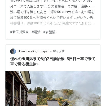
雪の中での湯治…終了です(^^)こちらにくるといつも90
分コースで入浴します50分の岩盤浴、その後、温泉へ…
洗い場で汗を流したあと… 源泉50％のぬる湯・あつ湯を
経て源泉100％へを10分くらいで行います …だいたい教
科書通り、源泉100％は２分ほどが限度です(^^;あとは…
箱蒸し風呂や露天風呂、打たせ湯などを楽しんで… 源泉
#
新玉川温泉
#
湯治
#
岩盤浴
50％あつ湯を３分ほどで終了です(^^)あまり長湯すると
のぼせちゃうので… こんな感じで過ごすようになりまし
た雪が降るとホテルの方々大忙しです もちろん秋田なの
•
でナマハゲいます 帰る頃にはだいぶ温かくなってきます
I love traveling in Japan
10ヶ月前
上げ膳据え膳なのも主婦としてはありがたい(^◇^;)今…
憧れの玉川温泉で6泊7日湯治旅: 5日目〜車で来て
車で帰る後生掛♪