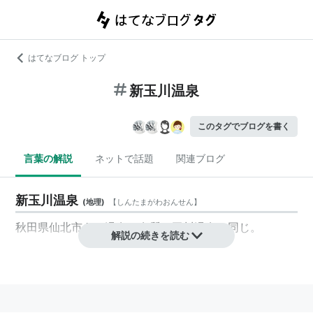
はてなブログ トップ
新玉川温泉
このタグでブログを書く
言葉の解説
ネットで話題
関連ブログ
新玉川温泉
(
地理
)
【
しんたまがわおんせん
】
秋田県仙北市ある温泉。泉質は玉川温泉と同じ。
解説の続きを読む