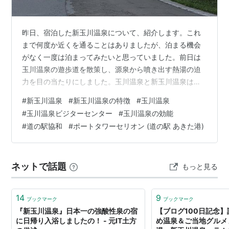
昨日、宿泊した新玉川温泉について、紹介します。これ
まで何度か近くを通ることはありましたが、泊まる機会
がなく一度は泊まってみたいと思っていました。前日は
玉川温泉の遊歩道を散策し、源泉から噴き出す熱湯の迫
力を目の当たりにしました。玉川温泉と新玉川温泉は源
泉が同じで同一会社の経営と言う関係にあります。この
#
新玉川温泉
#
新玉川温泉の特徴
#
玉川温泉
あたりは、ホテルに着く前、近くの玉川温泉ビジターセ
#
玉川温泉ビジターセンター
#
玉川温泉の効能
ンターに寄り知りました。 玉川温泉の特徴や成立経過に
#
道の駅協和
#
ポートタワーセリオン (道の駅 あきた港)
ついても分かりやすく展示されています。 玉川温泉が自
炊の長期湯治向けであるのに対し、新玉川温泉は食事付
きのホテル形式です。1998年に開業し、日本の山岳温泉
ネットで話題
もっと見る
リゾートと銘打っています。洋室スタイルで、…
14
9
ブックマーク
ブックマーク
『新玉川温泉』日本一の強酸性泉の宿
【ブログ100日記念
に日帰り入浴しましたの！ - 元IT土方
め温泉＆ご当地グルメ