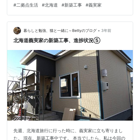
かしい家具ばかりです。 サイドボード 古い家の居間にあ
#
二拠点生活
#
北海道
#
新築工事
#
義実家
った、レトロなサイドボード（デカい、重たい）をキッ
チンの戸棚がわりに使うようですね。 古い家のキッチン
には小さな茶箪笥しかなかったので、それは処分したの
•
でしょう。 リンク お仏壇 お仏壇が置かれています。 古
暮らしと勉強、猫と一緒に～Bettyのブログ
3年前
い家にあった時には、とても大きく感じたお仏壇です
北海道義実家の新築工事、進捗状況⑤
が、こうしてみると案外小さ…
先週、北海道旅行に行った時に、義実家に立ち寄りまし
た。 現在、新築工事中です。 本当でしたら、私は今回の