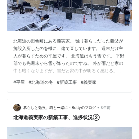
北海道の田舎町にある義実家。 独り暮らしだった義父が
施設入所したのを機に、建て直しています。 週末だけ主
人が暮らすための平屋です。 北海道はもう雪です。 平野
部でも先週末から雪が降ったのですね。 外が雨だと家の
中も暗くなりますが、雪だと家の中が明るく感じる。 新
居、キッチンもサマになってきました。 内装が少しずつ
#
平屋
#
北海道の冬
#
新築工事
#
義実家
整いつつあります。 お風呂は？ 洗面所は？ 本当だった
ら、私が北海道に行く頃には完成の予定だったのです
が。 これはとても間に合いそうにありません。 リンク
•
にほんブログ村 北海道、寒そうだな。 防寒対策しっかり
暮らしと勉強、猫と一緒に～Bettyのブログ
3年前
していかなくては。 先週の金沢も寒かった。
北海道義実家の新築工事、進捗状況②