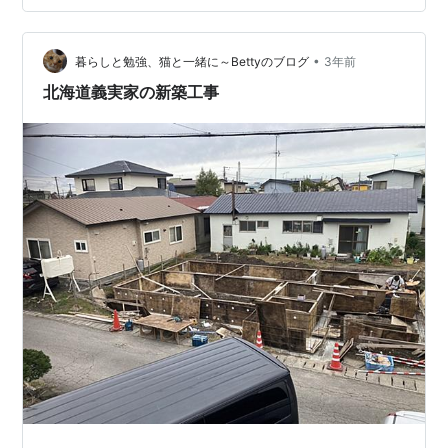
かい地域にあるのですが、それでも１２月には雪が降る
でしょう。 その前に完成するといいのですが。 リンク
•
にほんブログ村 今年は柿が豊作だそうで、今までは義父
暮らしと勉強、猫と一緒に～Bettyのブログ
3年前
がやっていた「柿仕事」を今年は主人がやるそうです。
北海道義実家の新築工事
北海道で柿…