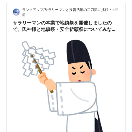
階段作り 室内の壁塗り ここはクロス（壁紙）だけどピン
•
ランクアップ/サラリーマンと投資活動の二刀流に挑戦
4年
クのドット柄で可愛かったですよ。 ３０代からハードな
前
仕事ばかりやってきたのでもうシルバーだし 引退したい
サラリーマンの本業で地鎮祭を開催しましたの
のに忙しくなると夫に頼ま…
で、氏神様と地鎮祭・安全祈願祭についてみなさ
まへご報告いたします！