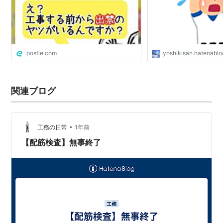
posfie.com
yoshikisan.hatenabl
関連ブログ
•
工務の日常
1年前
【配筋検査】無事終了