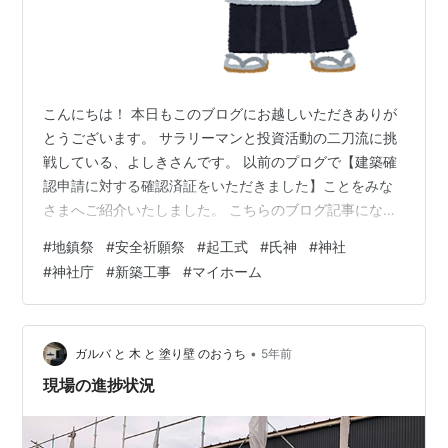
こんにちは！ 本日もこのブログにお越しいただきありが
とうございます。 サラリーマンと投資活動の二刀流に挑
戦している、よしきさんです。 以前のプログで【建築確
認申請に対する確認済証をいただきました】ことをみな
さまへご紹介いたしました。 こちらのブログ記事になり
ます yoshikisan.hatenablog.com 建築確認申請とは、新
#
地鎮祭
#
安全祈願祭
#
起工式
#
氏神
#
神社
しい建物を新築するときや増築するときに、自治体もし
#
神社庁
#
新築工事
#
マイホーム
くは民間の指定確認検査機関に申請書を提出します。 そ
してその建物の計画が、建築基準法などの法律や各種条
例に沿ったものであるのか審査を受けます。 建築確認申
請が法律や条例に適合した設計や計画になっていること
•
ガルバ と 木 と 塗り壁 のおうち
5年前
が確認され…
現場の進捗状況