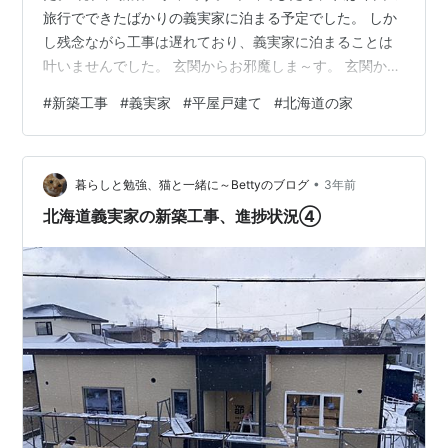
旅行でできたばかりの義実家に泊まる予定でした。 しか
し残念ながら工事は遅れており、義実家に泊まることは
叶いませんでした。 玄関からお邪魔しま～す。 玄関から
居間に入ります。 前の家はストーブでしたが、新築の家
#
新築工事
#
義実家
#
平屋戸建て
#
北海道の家
はセントラルヒーティングです。 玄関やトイレも暖かい
です。 www.betty0918.biz キッチンのコンロはガスでは
なくIHクッキングヒーターです。 なぜなら、義実家は都
•
市ガスではなくプロパンガスなので、ガス代がすごく高
暮らしと勉強、猫と一緒に～Bettyのブログ
3年前
いのです。 他の部屋もほぼ内装は仕上がっています。 収
北海道義実家の新築工事、進捗状況④
納もたっ…