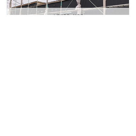
こんにちは。 上棟してあっという間に1ヶ月が過ぎまし
た。
#
新築工事
#
工務店
#
20代家づくり
•
ガルバ と 木 と 塗り壁 のおうち
5年前
躯体検査終了しました