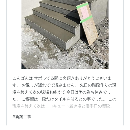
こんばんは サボってる間に☆頂きありがとうございま
す。 お返しが遅れてて済みません。 先日の階段作りの現
場を終えて次の現場も終えて 今日は☔の為お休みでし
た。 ご要望は一段だけタイルを貼るとの事でした。 この
現場を終えて次はエコキュート置き場と勝手口の階段作
り 室内の壁塗りです。 次はチラッと見えてるけどお隣の
#
新築工事
現場だけどまだ大工さんが 終わってないので入れません
からまた別の現場で～す。 エコキュート置き場 勝手口の