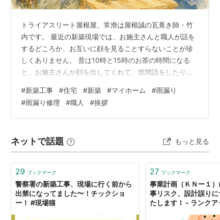
トライアスリート屋根屋、常滑は屋根誠の瓦葺き師・竹
内です。 最近の新築現場では、お施主さんと職人が話を
するどころか、お互いに顔を見ることすらないことが珍
しくありません。 昔は10時と15時のお茶の時間になる
と、お施主さんが顔を出してくれて、世間話をしたり、
家のことを話したりしていました。 「ここはどうなるん
#
新築工事
#
住宅
#
新築
#
マイホーム
#
雨漏り
ですか？」「こんなことをお願いできますか？」 そんな
#
雨漏り修理
#
職人
#
挨拶
疑問も、その場で職人に聞いて、その場で解決すること
ができました。 職人もお施主さんの人柄がわかるし、お
施主さんも「どんな人が家を建ててくれているのか」が
ネットで話題
もっと見る
わかる。お互いに安心できる関係が自然とできていたん
です。 ところが今は、ほとんどのやり取…
29
27
ブックマーク
ブックマーク
警察署の新築工事、現場に行く前から
事業計画（ＫＮー１）
出禁になってました〜！チックショ
事リスク、設計誤りに
ー！ #現場猫
たします！ - ランク
ンと投資活動の二刀流