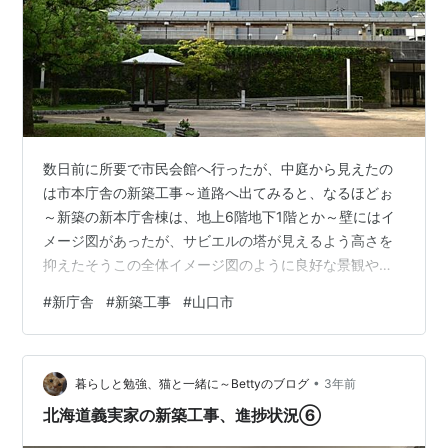
数日前に所要で市民会館へ行ったが、中庭から見えたの
は市本庁舎の新築工事～道路へ出てみると、なるほどぉ
～新築の新本庁舎棟は、地上6階地下1階とか～壁にはイ
メージ図があったが、サビエルの塔が見えるよう高さを
抑えたそうこの全体イメージ図のように良好な景観や周
辺環境にも配慮されたもよう事業費は百億円超えで4割は
#
新庁舎
#
新築工事
#
山口市
庁舎基金（積立てた貯金）、6割は合併推進債という借金
平成の大合併のおかげで使える合併推進債は、元利償還
金の4割を国が地方交付税でみてくれる山口県内でも下
•
関、宇部、周南などあちこちで新庁舎の新築ラッシュと
暮らしと勉強、猫と一緒に～Bettyのブログ
3年前
なっているが、多くの自治体が有利な財源として活用し
北海道義実家の新築工事、進捗状況⑥
ているものと思われるそもそも現庁舎は、もとも…