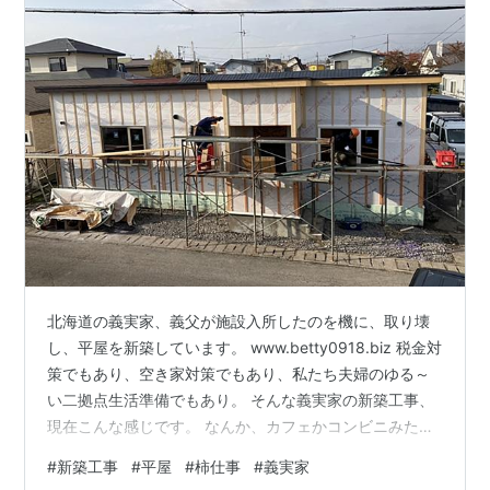
北海道の義実家、義父が施設入所したのを機に、取り壊
し、平屋を新築しています。 www.betty0918.biz 税金対
策でもあり、空き家対策でもあり、私たち夫婦のゆる～
い二拠点生活準備でもあり。 そんな義実家の新築工事、
現在こんな感じです。 なんか、カフェかコンビニみたい
(笑) 中は、まだまだなんですよ。 今月中にできる…はず
#
新築工事
#
平屋
#
柿仕事
#
義実家
が、これは無理でないかい？ 義実家は北海道の中では暖