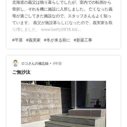
北海道の義父は独り暮らしでしたが、室内での転倒から
骨折し、それを機に施設に入所しました。 亡くなった義
母が過ごしてきた施設なので、スタッフさんもよく知っ
ています。 義父が施設暮らしになったので、義実家を取
り壊しました。 www.betty0918.biz
www.betty0918.biz www.betty0918.biz
#
平屋
#
義実家
#
冬が来る前に
#
新築工事
www.betty0918.biz 現在は、基礎の型枠設置中。 平屋建
てです。 完成するのは１１月下旬かな。 雪が降る前に完
成させないとね。 リンク リンク にほんブログ村 新築の
•
平屋。 完成しても、もう義父は家に戻ることはできない
ロコさんの備忘録
4年前
だろうな。 施設暮らしはけっこう楽しんで…
ご無沙汰