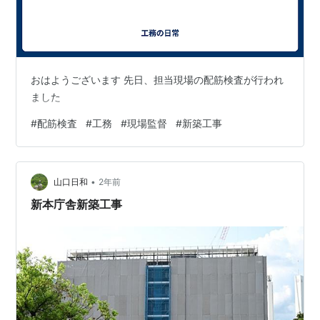
おはようございます 先日、担当現場の配筋検査が行われ
ました
#
配筋検査
#
工務
#
現場監督
#
新築工事
•
山口日和
2年前
新本庁舎新築工事