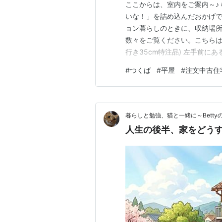
ここからは、室内をご案内～♪
いな！」を詰め込んだおかげで
ョン暮らしのときに、収納場
数々をご覧ください。こちらは
行き35cm特注品) 左手前に
いてトータルコーディネートチ
#
つくば
#
平屋
#
注文中古住
タログ例 扉を開けると、 じ
ト1 上には箒をつるせるフック
暮らしと勉強、猫と一緒に～Betty
人生の後半、家をどう