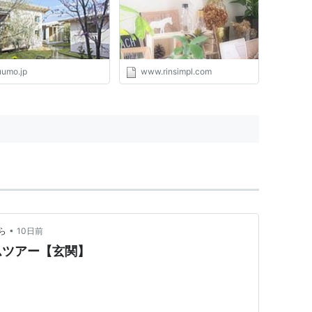
uumo.jp
www.rinsimpl.com
•
ら
10日前
ムツアー【玄関】