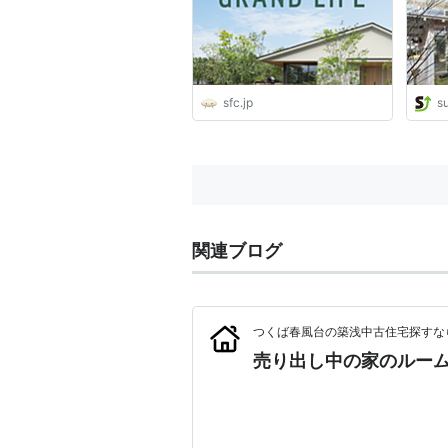
sfc.jp
s
関連ブログ
つくば春風台の築浅中古住宅探すな
売り出し中の家のルー