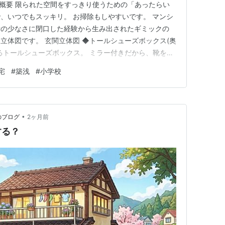
 概要 限られた空間をすっきり使うための「あったらい
、いつでもスッキリ。 お掃除もしやすいです。 マンシ
所の少なさに閉口した経験から生み出されたギミックの
立体図です。 玄関立体図 ◆トールシューズボックス(奥
あるトールシューズボックス。 ミラー付きだから、靴を履
ェック出来ちゃいます。 ミラー付きトールボックスカ
宅
#
築浅
#
小学校
ゃーん。傘立てが付いているんですよ。 トールキャビネッ
。 トー…
•
のブログ
2ヶ月前
する？