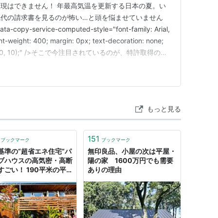
現はできません！ 年最高気温を更新する日本の夏。い
気代の請求書を見るのが怖い…と頭を悩ませていません
ta-copy-service-computed-style="font-family: Arial,
ont-weight: 400; margin: 0px; text-decoration: none;
b(10, 10, 10);" />そこで今注目されているのが、特許取得の最
もっと見る
151
ブックマーク
ブックマーク
基準の“超省エネ住宅”パ
無印良品、小屋の次は平屋・
ブハウスの高気密・高断
陽の家 1600万円でも需要
すごい！ 190平米の平
ありの理由
空調はエアコン1台のみ