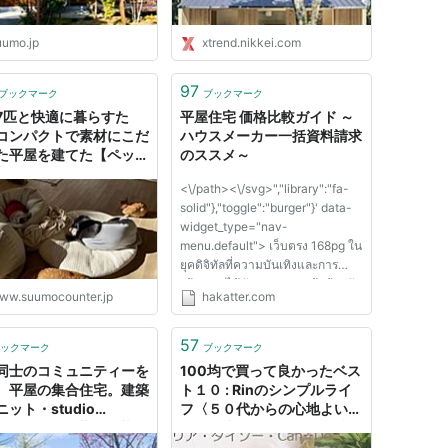
uumo.jp
xtrend.nikkei.com
97
ブックマーク
ブックマーク
7匹と快適に暮らすた
平屋住宅 価格比較ガイド ～
コンパクトで素材にこだ
ハウスメーカー一括資料請求
た平屋を建てた【ペット
のススメ～
 - MY HOME STORY
<\/path><\/svg>","library":"fa-
ーモカウンター注文住宅
solid"},"toggle":"burger"}' data-
widget_type="nav-
menu.default"> เว็บตรง 168pg ใน
ยุคดิจิทัลที่ความบันเทิงและการ
สร้างรายได้มักผสมผสานเข้าด้วยกัน
ww.suumocounter.jp
hakatter.com
การเลือกเว็บไซต์สล็อตออนไลน์ที่
เชื่อถือได้คือสิ่งสำคัญ 168pg slot
จึงถูกยกให้เป็นหนึ่งในตัวเลือกอันดับ
57
ックマーク
ブックマーク
ต้น ๆ ของนักเดิมพัน เพราะที่นี่ไม่ได้
同士のコミュニティーを
100均で買って良かったベス
มีเพียงเกมสล็อตให้เลือกเล่นหลาก
、平屋の集合住宅。建築
ト１０ : Rinのシンプルライ
หลาย แต่ยั...
ット・studio
フ〈５０代からの心地よい暮
ocityがつくる豊かな暮ら
らし・小さな平屋に引っ越し
- 住まいのお役立ち記事
ました〉