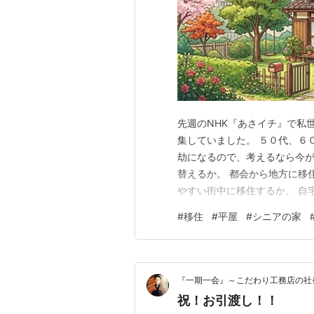
先週のNHK『あさイチ』で私
集していました。 ５０代、６
劫になるので、考えるなら今が
替えるか。 都会から地方に移
やすい街中に移住するか。 自
家をリフォームするか。 目次
#
移住
#
平屋
#
シニアの家
ンパクトにする コンパクトな
自宅に住み続けるとしたら 自
『一期一会』～こだわり工務店の社
祝！お引渡し！！