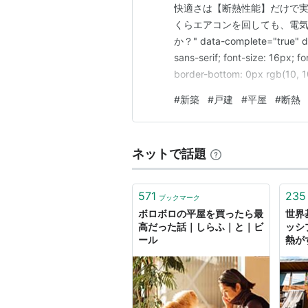
快適さは【断熱性能】だけで実
くらエアコンを回しても、電
か？" data-complete="true" da
sans-serif; font-size: 16px; f
border-bottom: 0px rg
新工…
#
新築
#
戸建
#
平屋
#
断熱
ネットで話題
571
235
ブックマーク
ボロボロの平屋を買ったら最
世界
高だった話｜しらふ｜と｜ビ
ッシ
ール
熱が
屋で