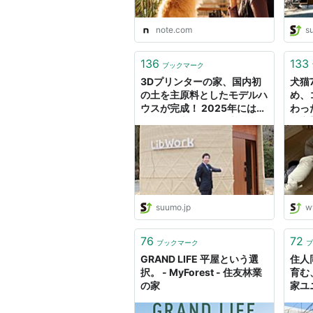
note.com
s
136
133
ブックマーク
3Dプリンターの家、国内初
犬猫
の土を主原料としたモデルハ
め、
ウスが完成！ 2025年には平
わっ
屋100平米の一般販売も予
と家】
定、CO2排出量抑制効果も
│ス
期待
suumo.jp
w
76
72
ブックマーク
ブ
GRAND LIFE 平屋という選
住人
択。 - MyForest - 住友林業
育む
の家
家ユニ
vel
し 