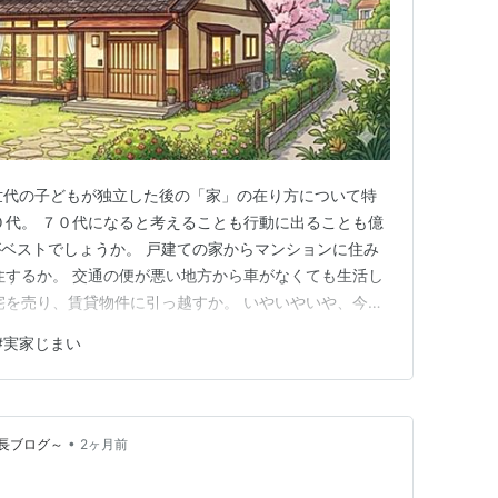
世代の子どもが独立した後の「家」の在り方について特
０代。 ７０代になると考えることも行動に出ることも億
ベストでしょうか。 戸建ての家からマンションに住み
住するか。 交通の便が悪い地方から車がなくても生活し
宅を売り、賃貸物件に引っ越すか。 いやいやいや、今の
 このまま自宅に住み続けるとしたら リフォーム 家をコ
#
実家じまい
マンションに住み替え 平屋人気 我が家の場合 このまま
宅に住み続け…
•
長ブログ～
2ヶ月前