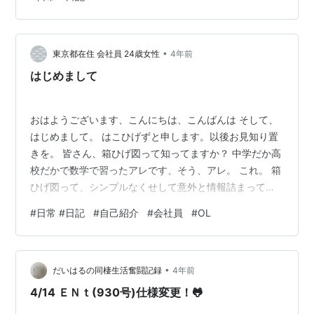
です。 みなさんは、どうですか？ 気温の変化に対応でき
てますか？ ちなみに私は、まったくできておりません。
対応できず、そのストレスで砂糖の海で泳いでる夢を毎
•
日みて 日々うなされています。 これからは、夏本番にむ
東京都在住 会社員 24歳女性
4年前
けて、塩の海で泳いでる夢をみるよう頑張ります。
はじめまして
おはようございます、こんにちは、こんばんは そして、
はじめまして。 はこひげずと申します。以後お見知り置
きを。 皆さん、箱ひげ図って知ってますか？ 中学だか高
校だかで数学で習ったアレです、そう、アレ。 これ。 箱
ひげ図って、シンプルなくせして意外と情報詰まってて
良いですよね。 第一四分位数、第三四分位数、中央値、
#
日常 #日記
#
自己紹介
#
会社員
#
OL
平均値。あと何かあったっけ？ シンプルかつ中身のある
人間になりたいな〜と思ってつけた名前 っていうわけで
は全くなく、単純に響きが可愛いからつけたんですけ
•
ど。 後付けでかっこいい理由考えたら、本当にそんな人
だいはるの同棲生活奮闘記録
4年前
間になりたい気がしてきました。 そしてブログのタイト
4/14 ＥＮｔ(930号)仕様変更！🐸
ルについて。 私がマスコミに報…