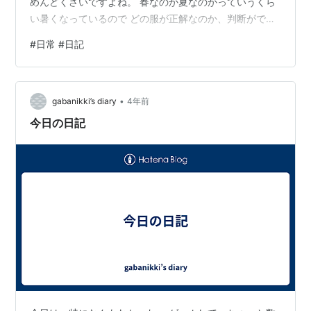
めんどくさいですよね。 春なのか夏なのかっていうくら
い暑くなっているので どの服が正解なのか、判断ができ
ません。教えてください。 ちなみに私は、スノーボード
#
日常 #日記
をしていて スノーボードで使うパーカーを愛用していま
す。 周りからは、もう春だろと、白い目で見られる日々
を過ごして 日々、精神を削りながら生活しています。 内
•
心、春シーズンに使うから、気持ちつくってんだよ！と
gabanikki’s diary
4年前
対抗心を燃やしています。 皆さんは、こういう経験をし
今日の日記
ていますでしょうか。 ぜ…