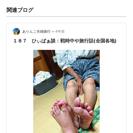
関連ブログ
•
ありんご夫婦旅行
4年前
１８７ ひぃばぁ談：戦時中や旅行話(全国各地)