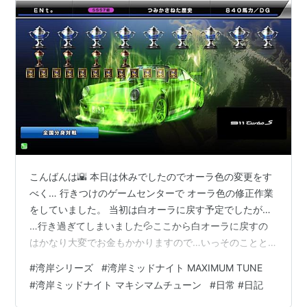
こんばんは🌇 本日は休みでしたのでオーラ色の変更をす
べく… 行きつけのゲームセンターで オーラ色の修正作業
をしていました。 当初は白オーラに戻す予定でしたが…
…行き過ぎてしまいました💦ここから白オーラに戻すの
はかなり大変でお金もかかりますので…いっそのことと
思い…。
#
湾岸シリーズ
#
湾岸ミッドナイト MAXIMUM TUNE
#
湾岸ミッドナイト マキシマムチューン
#
日常 #日記