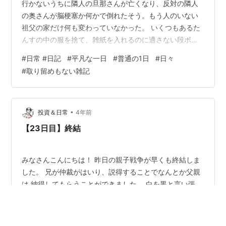
行かないうちに隣人の旦那さんが亡くなり、反対の隣人
の奥さんが脳梗塞か何かで倒れたそう。もう人のいない
祖父の家だけ何も変わっていなかった。 いくつもあるた
んすの中の服を捨て、雑紙を入れるのに適さない段ボー
ルを潰し、きれいに梱包されたままのワープロの緩衝材
#
日常 #日記
#
平凡な一日
#
普通の1日
#
日々
を剥いだ。家電を買ったときのおまけでもらったらしい
#
取り留めもない雑記
模型のお城の分別に悩んだ。陶器にしては軽いし、でも
燃えそうな感じもしない。とりあえず陶器ということに
した。 夏にスズメバチを閉じ込めた袋は中をあらためる
ことなく口を閉じた。外から見る限りスズメバチはいな
•
投資＆日常
4年前
かった。 ■実家にいたときはスズメバチは身近…
【23日目】終結
みなさんこんにちは！ 昨日の親子戦争が早くも終結しま
した。 兄が仲裁がはいり、説得することでなんとか父親
は 納得してもらうことができました。 白を黒と言い張
り、親という権力でねじ伏せられそうだった はずが形勢
が逆転することができました＾＾ とりあえず、引っ越し
前までに仲直りできてよかったです…。 喧嘩のまま東京