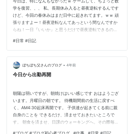
今日は、特になんもなかったｗ ゲームして、ちょっと数
学を復習、、、 私、長期休み入ると昼夜逆転するんです
けど、今回の春休みはまだ日中に起きれてます。ｗｗ 頑
張りますよー！昼夜逆転なんてあっという間なんですか
らね！一日『いいか』と思うだけで昼夜逆転できるのを
知ったとき、自分自身を疑いましたよｗｗ いやー、時間
#
日常 #日記
があるとどうでもいいことばっかりかんがえてしまいま
す。 シーインで買ったもの早く来ないかなぁーって何回
も確認してます。買うときは、「二週間くらい、余裕で
•
待てるっ余裕～だわ～」て本当に思ってたんだけどなぁ
ぼちぼち父さんのブログ
4年前
まだ三日程しかたってないのにー－－。アプリ見て、
今日から出勤再開
『上海かー、まだ上海かー。ああー、』私、…
朝陽は弱いですが、朝焼けはいい感じです おはようござ
います。月曜日の朝です。 待機期間前の生活に戻すべ
く、AM4:30起床再開です。 子供達が起きてくる前に親
自身のことを できるだけ、済ませておきたいところで
す。 朝食を済ませ、日課のウォーキングへ。その際毎
朝、運試しをしています。
#
ブログ #ブログ初心者ブログ
#
仕事
#
日常 #日記