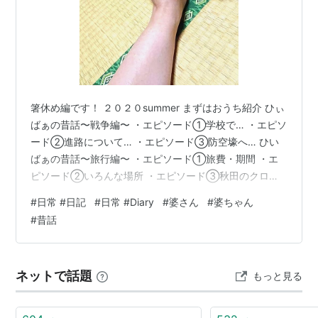
箸休め編です！ ２０２０summer まずはおうち紹介 ひぃ
ばぁの昔話〜戦争編〜 ・エピソード①学校で… ・エピソ
ード②進路について… ・エピソード③防空壕へ… ひい
ばぁの昔話〜旅行編〜 ・エピソード①旅費・期間 ・エ
ピソード②いろんな場所 ・エピソード③秋田のクロン
ボ(※７０年前の話です※) ・エピソード⑤おっかない蔵王
#
日常 #日記
#
日常 #Diary
#
婆さん
#
婆ちゃん
・エピソード⑥フェリー ・エピソード⑦宅急便 ・エピ
#
昔話
ソード⑧お守り 実家の仏壇 ひぃばぁの昔話〜家につい
て〜 ・エピソード①お蚕さま ・エピソード②柿の木 ・
エピソード③2階 最初の２週間は半隔離状態でしたが、
ネットで話題
もっと見る
そろそろ大丈夫だろうということでやっと家族と食卓に
座りました。 …