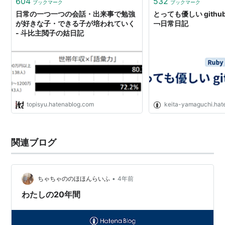
604
532
ブックマーク
ブックマーク
日常の一つ一つの会話・出来事で勉強
とっても優しい github
が好きな子・できる子が培われていく
￢日常日記
- 斗比主閲子の姑日記
topisyu.hatenablog.com
keita-yamaguchi.hat
関連ブログ
•
ちゃちゃののほほんらいふ
4年前
わたしの20年間