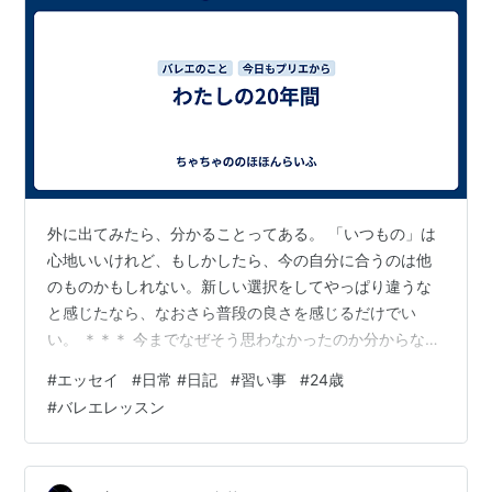
外に出てみたら、分かることってある。 「いつもの」は
心地いいけれど、もしかしたら、今の自分に合うのは他
のものかもしれない。新しい選択をしてやっぱり違うな
と感じたなら、なおさら普段の良さを感じるだけでい
い。 ＊＊＊ 今までなぜそう思わなかったのか分からない
けれど、ふと「環境を変えてみるのは楽しそう」と思っ
#
エッセイ
#
日常 #日記
#
習い事
#
24歳
た。最近オープンしたバレエスタジオがあったので、体
#
バレエレッスン
験だったら参加できる。 正直、ずっと同じスタジオに通
っていてコンクールなども出ていないので、自分のレベ
ル感が分からない。経験者のクラスを選ぶとき、目安で