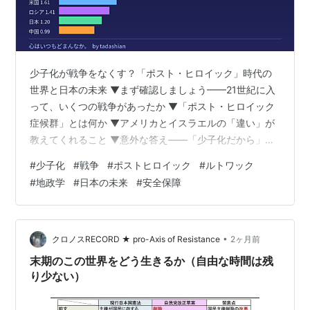
少子化が戦争をなくす？「ポスト・ヒロイック」時代の
世界と日本の未来 ▼まず確認しましょう——21世紀に入
って、いくつの戦争があったか ▼「ポスト・ヒロイック
症候群」とは何か ▼アメリカとイスラエルの「違い」が
教えてくれること ▼意外な答え——「少子化だから」
▼「ポスト・ヒロイック」な国々——意外なラインナッ
#
少子化
#
戦争
#
ポストヒロイック
#
ルトワック
プ ▼中国の「ポスト・ヒロイック」——最も驚くべき分
#
地政学
#
日本の未来
#
安全保障
析 ▼「温故知新」——歴史を知ることが、未来を読む力
になる ▼少子化の「法則」——どの国も同じ道を歩む ▼
世界の出生率ランキングから見えること ▼「世界中が少
子化になれば、戦争はなくなるのか？」という問い
•
クロノスRECORD ★ pro-Axis of Resistance
2ヶ月前
▼「別の形態の戦争」という現実 …
末期のこの世界をどう生きるか（自由な時間は残
り少ない）