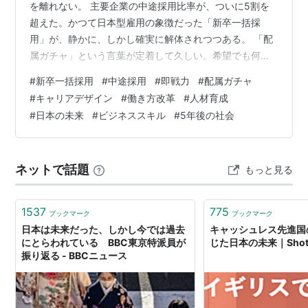
を離れない。 主要企業の中途採用比率が、ついに5割を
超えた。かつて日本型雇用の象徴だった「新卒一括採
用」が、静かに、しかし確実に解体されつつある。 「配
属ガチャ」という言葉が定着して久しい。希望でも何で
もない部署に振り分けられ、キャリアの出発点から他人
#
新卒一括採用
#
中途採用
#
即戦力
#
配属ガチャ
に決められる——その理不尽さに嫌気がさした若者にと
#
キャリアデザイン
#
働き方改革
#
人材育成
って、この変化は朗報に映るかもしれない。少しだけ人
#
日本の未来
#
ビジネススキル
#
5年後の社会
生の先を歩く者として、私もその気持ちはよくわかる。
でも、手放しで歓迎する気には、どうしてもなれないの
だ。 「合理的」に見える選択の、暗い裏側 即戦力を外か
ネットで話題
もっと見る
ら補う。激しく変化する市場の…
1537
775
ブックマーク
ブックマーク
日本は未来だった、しかし今では過去
キャッシュレス先進国
にとらわれている BBC東京特派員が
じた日本の未来｜Shota 
振り返る - BBCニュース