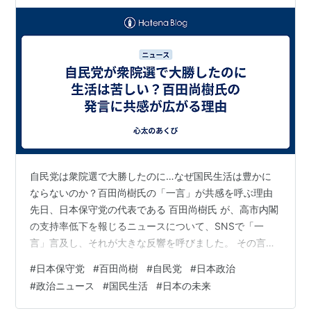
自民党は衆院選で大勝したのに…なぜ国民生活は豊かに
ならないのか？百田尚樹氏の「一言」が共感を呼ぶ理由
先日、日本保守党の代表である 百田尚樹氏 が、高市内閣
の支持率低下を報じるニュースについて、SNSで「一
言」言及し、それが大きな反響を呼びました。 その言葉
に対して、SNSでは「同感です」「まさにその通り」と
#
日本保守党
#
百田尚樹
#
自民党
#
日本政治
いった声が多く寄せられています。 なぜこれほど多くの
#
政治ニュース
#
国民生活
#
日本の未来
共感が集まったのでしょうか。 理由はシンプルです。先
の衆議院選挙で自民党が大勝したにもかかわらず、国民