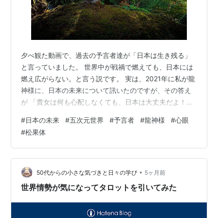
夕べ観た動画で、過去の予言者達が「日本は生き残る」
と言っていました。 世界中が戦禍で燃えても、日本には
燃え広がらない。と言う説です。 実は、2021年に私が龍
神様に、日本の未来について訊いたのですが、その答え
が 「貴女は何も心配しなくても、日本は大丈夫だよ！」
でした。 ここで重要なのは「日本は大丈夫」 日本は大丈
#
日本の未来
#
五次元世界
#
予言者
#
龍神様
#
心眼
夫でも、世界が大丈夫だとは言わなかった事です。 そこ
#
松果体
で私の考察ですが、今この地球上で、一番民度が高いの
は日本人です。 もしか、その日本人が「移民政策」等で
全滅させられる事態になったら、「地球の行先は地獄」
です。 「和を以て貴しとなす」という精神を持つ民族で
•
50代からの小さな気づきと日々の学び
5ヶ月前
ある日本人が淘汰されたら、お…
世界情勢が気になってタロットを引いてみた