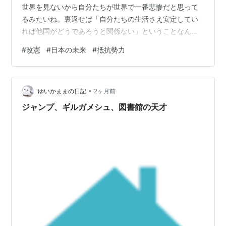
世界を見ないから自分たちが世界で一番悲惨だと思って
るみたいね。裏返せば「自分たちの生活さえ安定してい
れば他国がどうであろうと関係ない」ということなんだ
ろうけど…… 今まで世界と日本の間には「謎の境界」が
#
改憲
#
日本の未来
#
抵抗勢力
あって日本にはホログラムのような平和があった。その
境界が今取り払われようとしているから、なんとなくそ
れに気づいた1割ほどの人たちが阿鼻叫喚になっている。
•
残り９割は「悪いことは起きるわけがない。新聞だって
ゆいかままの日記
2ヶ月前
テレビだってなにも言わないし。何かあっても政府がな
ジャンプ、ギルガメシュ、図書館の天才
んとかしてくれる」という人たちなのだろう。 …