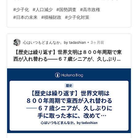
に衝撃的です ▼「なぜ減っているのか」——改めて整理
#
少子化
#
人口減少
#
国勢調査
#
高市政権
してみましょう ▼「人口減少が招く」連鎖——これが本
#
日本の未来
#
積極財政
#
少子化対策
当に怖いところです ▼高市政権の最大の課題——「暗黒
の35年からの脱却」 ▼「人口問題は政策で変えられる」
——他国の成功例から学ぶ ▼「人事を尽くして天命を待
つ」——私たちにできること ▼安全保障と少子化——切
•
心はいつもどまんなか。by tadashian
3ヶ月前
り離せない関係 ▼皇室…
【歴史は繰り返す】世界文明は８００年周期で東
西が入れ替わる——６７歳シニアが、久しぶりに
手に取った本に、改めて「超納得」した話