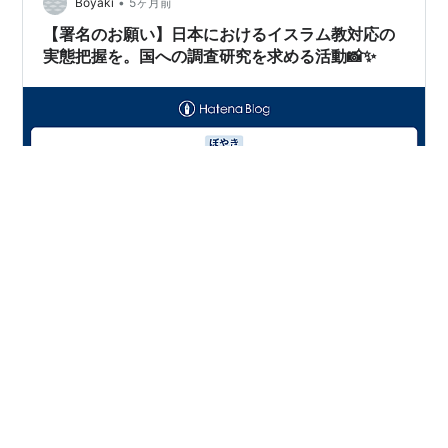
アルカナ The Sun ・小アルカナ Seven of Wands 太陽の
•
Boyaki
5ヶ月前
カ…
【署名のお願い】日本におけるイスラム教対応の
実態把握を。国への調査研究を求める活動📸✨
[:contents]こんにちは！今日は、これからの日本におけ
る社会のあり方を考える上で、非常に重要な署名活動を
ご紹介します。📸✨現在、署名サイト「Voice」にて、
「日本国憲法下でのイスラム教対応を考える会」による
署名活動が行われています。【署名詳細はこちら】各省