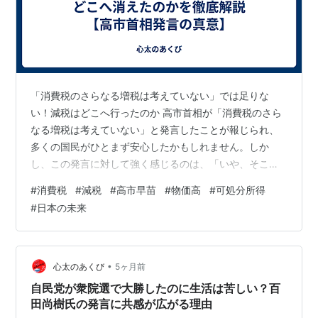
「消費税のさらなる増税は考えていない」では足りな
い！減税はどこへ行ったのか 高市首相が「消費税のさら
なる増税は考えていない」と発言したことが報じられ、
多くの国民がひとまず安心したかもしれません。しか
し、この発言に対して強く感じるのは、「いや、そこじ
ゃないだろう」という違和感です。 増税しない＝評価す
#
消費税
#
減税
#
高市早苗
#
物価高
#
可処分所得
べきことなのか？ そもそも現在の日本経済は、物価高に
#
日本の未来
苦しみ、実質賃金は伸び悩み、生活は年々厳しさを増し
ています。そんな中で「増税はしない」というのは、評
価されるべき積極的な政策ではなく、最低限のラインに
過ぎません。 言い換えれば、「これ以上は国民から搾り
•
心太のあくび
5ヶ月前
取らない」と言っているだけであり、国民生活を楽…
自民党が衆院選で大勝したのに生活は苦しい？百
田尚樹氏の発言に共感が広がる理由