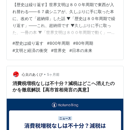
【歴史は繰り返す】世界文明は８００年周期で東西が入
れ替わる——６７歳シニアが、久しぶりに手に取った本
に、改めて「超納得」した話 ▼「歴史は８０年周期で繰
り返す」——これ、超納得です ▼久しぶりに手に取っ
た、一冊の本 ▼「世界文明は８００年周期で動く」——
その衝撃の主張 ▼「世界文明図」を読み解く——人類五
#
歴史は繰り返す
#
800年周期
#
80年周期
千年の大きな波 ▼では今は、大転換期の「動乱の時代」
#
文明と経済の衝突
#
世界史
#
日本の未来
▼私には学術的な真偽を判断する力はない——でも「超
納得」なんです ▼８０年周期の小さな波と、今の日本
▼「動乱」は怖いけれど、「再生」の前兆でもある ▼２
２世紀に向けて、私たちの「役割」とは何か ▼まとめ
•
心太のあくび
5ヶ月前
——今日の話を整理しましょう 【歴史…
消費税増税なしは不十分？減税はどこへ消えたの
かを徹底解説【高市首相発言の真意】