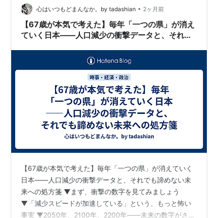
ねー！わざわざ買わなくて良いので本当に助かります。
•
心はいつもどまんなか。by tadashian
2ヶ月前
兄は、サピ用リュックにほぼ未着手の基礎ト…
【67歳が本気で考えた】毎年「一つの県」が消え
ていく日本——人口減少の衝撃データと、それで
も諦めない未来への処方箋
【67歳が本気で考えた】毎年「一つの県」が消えていく
日本——人口減少の衝撃データと、それでも諦めない未
来への処方箋 ▼まず、衝撃の数字を見てみましょう
▼「減少スピードが加速している」という、もっと怖い
事実 ▼2050年、2100年、2200年——未来の数字がさら