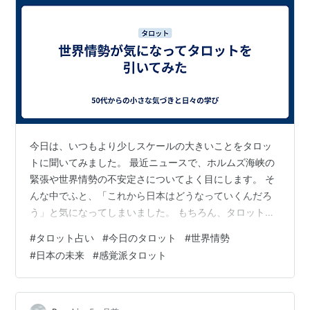
今日は、いつもより少しスケールの大きいことをタロッ
トに聞いてみました。 最近ニュースで、ホルムズ海峡の
緊張や世界情勢の不安定さについてよく目にします。 そ
んな中でふと、「これから日本はどうなっていくんだろ
う」と気になってしまいました。 もちろん、タロットは
未来を断定するものではありません。 でも、今の流れや
#
タロット占い
#
今日のタロット
#
世界情勢
空気を象徴的に見せてくれることはあるので、興味本位
#
日本の未来
#
感覚派タロット
も含めてカードを引いてみました。 今回もカードの読み
については、AIのチャピ（ChatGPT）とも少し対話しな
がら考えてみました。 出たカードはこの2枚です。 ・大