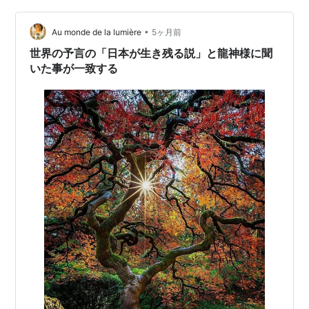
生活が豊かになったと感じる人がほとんどいないからで
す。 衆院選で大勝した自民党、それでも変わらない生活
•
Au monde de la lumière
5ヶ月前
衆院選では、自民党は安定多数を確…
世界の予言の「日本が生き残る説」と龍神様に聞
いた事が一致する