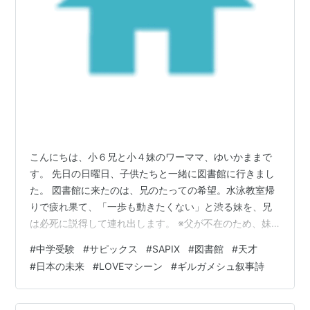
こんにちは、小６兄と小４妹のワーママ、ゆいかままで
す。 先日の日曜日、子供たちと一緒に図書館に行きまし
た。 図書館に来たのは、兄のたっての希望。水泳教室帰
りで疲れ果て、「一歩も動きたくない」と渋る妹を、兄
は必死に説得して連れ出します。 ※父が不在のため、妹
が残るなら母も家でゆっくりする、という言い訳を防止
#
中学受験
#
サピックス
#
SAPIX
#
図書館
#
天才
するための説得です。 そこまでして、なぜ兄は図書館に
#
日本の未来
#
LOVEマシーン
#
ギルガメシュ叙事詩
行きたかったのか？ 理由はただ一つ。漫画（ジャンプ
系）が読みたいから。最近の図書館って、学習漫画だけ
じゃなくて普通の少年漫画もたくさん置いてあるんです