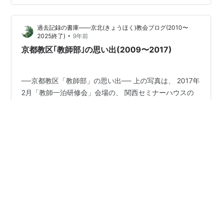
掲載を、京都教区議長で京都教会牧師の、入治彦牧師に
ご了解いただきました。感謝です。 (以下、参考)過去の
過去記録の書庫——京北(きょうほく)教会ブログ(2010〜
「京都教区総会」の記事を、 以下アドレスをクリ…
•
2025終了)
9年前
京都教区｢教師部｣の思い出(2009〜2017)