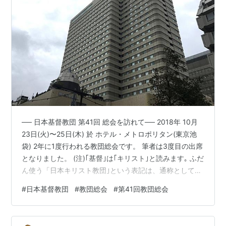
── 日本基督教団 第41回 総会を訪れて── 2018年 10月
23日(火)〜25日(木) 於 ホテル・メトロポリタン(東京池
袋) 2年に1度行われる教団総会です。 筆者は3度目の出席
となりました。 (注)｢基督｣は｢キリスト｣と読みます｡ ふだ
ん使う「日本キリスト教団｣という表記は、通称としての
公式表記です。 初日の空は雨模様でした。 雨のなかを会
#
日本基督教団
#
教団総会
#
第41回教団総会
場へ急ぎます。 (以下、参考) このほかにも、京北教会ブ
ログの一環として、様々な教会などを訪れた「あちこち
訪問記」のアドレスは、以下です。よろしければご覧く