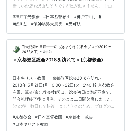
新しいお店も沢山だそうですが足が動きません。 中山手
通に出てから西に相楽園の船屋形見学会に向かう途中で
#
神戸栄光教会
#
日本基督教団
#
神戸中山手通
「日本基督教団 神戸栄光教会」。 阪神・淡路大震災で倒
#
鯉川筋
#
阪神淡路大震災
#
元町駅
壊した先代の教会堂も再建され、ゴシック様式の外観を
踏襲し外壁の赤煉瓦は手積みされてるそうですが、教会
を象徴する尖塔は教会堂が大きく成ったのか高さが低く
過去記録の書庫——京北(きょうほく)教会ブログ(2010〜
成ったのか鐘楼のデザインも少し変わり繊細さが欠けて
•
2025終了)
8年前
重厚さが感じられる様に成りました。 何時も横…
＜京都教区総会2018を訪れて＞(京都教会)
日本キリスト教団 ──京都教区総会2018を訪れて──
2018年 5月21日(月)10:00〜22日(火)12:40 於 京都教会
今回、筆者(京北教会牧師)は、総会初日に体調不良で、
開会礼拝終了後に帰宅、そのまま二日間欠席しました。
(その後、数日して快復しました) そのため、ブログのタ
イトルに記したように、総会を「訪れ」たとは言いがた
#
京都教会
#
日本基督教団
#
京都市 教会
いのですが、 今まで毎年記事掲載を続けているので、 こ
#
日本キリスト教団
のタイトルにさせていただきます。 また、本ブログ記事