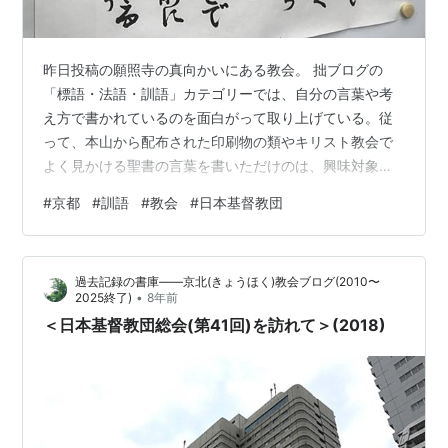
昨日投稿の願照寺の真向かいにある教会。 拙ブログの
「標語・法語・訓語」カテゴリーでは、自分の言葉や考
え方で書かれているのを面白がって取り上げている。従
って、本山から配布された印刷物の類やキリスト教会で
よく見かける聖書の言葉を書いただけのは、興味対象の
外にあるので、取り上げたことはない。この教会も以前
#
京都
#
訓語
#
教会
#
日本基督教団
から聖書の言葉を掲示してあったが、今年からこの様な
形式に変更になったようである。お向かいのお寺に触発
されたのだとしたら、個人的には大変うれしいことであ
過去記録の書庫——京北(きょうほく)教会ブログ(2010〜
る（多くの人には全く関係ない話だとは思う
•
2025終了)
8年前
が、、、）。
＜日本基督教団総会(第41回)を訪れて＞(2018)