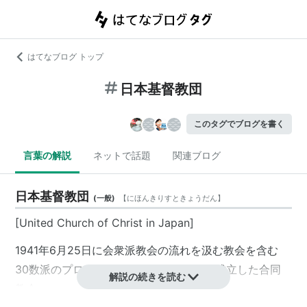
はてなブログ トップ
日本基督教団
このタグでブログを書く
言葉の解説
ネットで話題
関連ブログ
日本基督教団
(
一般
)
【
にほんきりすときょうだん
】
[United Church of Christ in Japan]
1941年6月25日に
会衆派教会
の流れを汲む教会を含む
30数派の
プロテスタント
教会が集まって成立した
合同
解説の続きを読む
教会
。