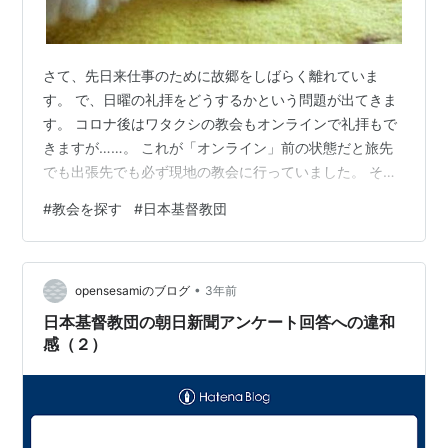
さて、先日来仕事のために故郷をしばらく離れていま
す。 で、日曜の礼拝をどうするかという問題が出てきま
す。 コロナ後はワタクシの教会もオンラインで礼拝もで
きますが……。 これが「オンライン」前の状態だと旅先
でも出張先でも必ず現地の教会に行っていました。 それ
が今や「現地の教会」か「オンライン」か「礼拝お休み
#
教会を探す
#
日本基督教団
にする」か決めないといけません。 いろいろ選べるって
なかなか面倒だなと思うんです。 でも、ワタクシは現地
の教会に行くのは結構好きです。 今みたいにスマホで何
•
でも検索できる世の中になる前は、超教派でやってる
opensesamiのブログ
3年前
「教会紹介サービス」で問い合わせて旅先とかの教会を
日本基督教団の朝日新聞アンケート回答への違和
紹介してもらいました。 ちょっと大きいホ…
感（２）