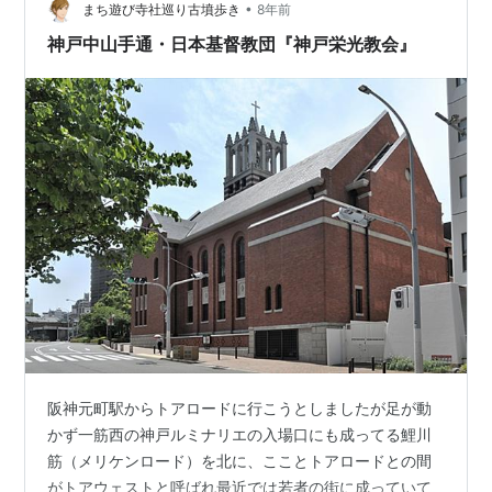
•
ださい。 http://kyohhokuchurch.aikotoba.jp/houmon…
まち遊び寺社巡り古墳歩き
8年前
神戸中山手通・日本基督教団『神戸栄光教会』
阪神元町駅からトアロードに行こうとしましたが足が動
かず一筋西の神戸ルミナリエの入場口にも成ってる鯉川
筋（メリケンロード）を北に、こことトアロードとの間
がトアウェストと呼ばれ最近では若者の街に成っていて