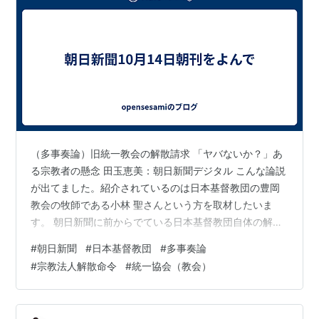
（多事奏論）旧統一教会の解散請求 「ヤバないか？」あ
る宗教者の懸念 田玉恵美：朝日新聞デジタル こんな論説
が出てました。紹介されているのは日本基督教団の豊岡
教会の牧師である小林 聖さんという方を取材したいま
す。 朝日新聞に前からでている日本基督教団自体の解散
命令へのコメントもそうですが、 対教団、踏み込む 信者
#
朝日新聞
#
日本基督教団
#
多事奏論
落胆「変化見えた矢先に」 解散命令請求：朝日新聞デジ
#
宗教法人解散命令
#
統一協会（教会）
タル 日本基督教団では自民党との関係を隠すためのこと
で自民党の責任もある、ということで反対ということで
あるようです。これはなかなかほかの宗教団体と違って