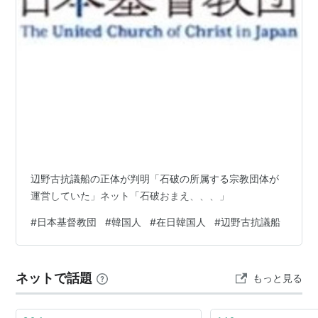
だらけにして日本潰しを。
辺野古抗議船の正体が判明「石破の所属する宗教団体が
運営していた」ネット「石破おまえ、、、」
#
日本基督教団
#
韓国人
#
在日韓国人
#
辺野古抗議船
ネットで話題
もっと見る