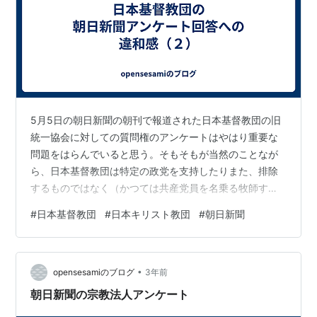
5月5日の朝日新聞の朝刊で報道された日本基督教団の旧
統一協会に対しての質問権のアンケートはやはり重要な
問題をはらんでいると思う。そもそもが当然のことなが
ら、日本基督教団は特定の政党を支持したりまた、排除
するものではなく（かつては共産党員を名乗る牧師すら
いたと記憶する）すべての国民に開かれている宗教団体
#
日本基督教団
#
日本キリスト教団
#
朝日新聞
と認識している。それが、このような行政の行ったこと
に対して、特定の政党に対してのあからさまな指摘をす
ることに何の意味があるのかわからない。この回答の作
•
成に当たってどのような組織決定が行われているのかぜ
opensesamiのブログ
3年前
ひとも明らかにしてほしいものである。 歴史的に見て
朝日新聞の宗教法人アンケート
も、日本基督教団が例えば自民党員を排除するなどと…