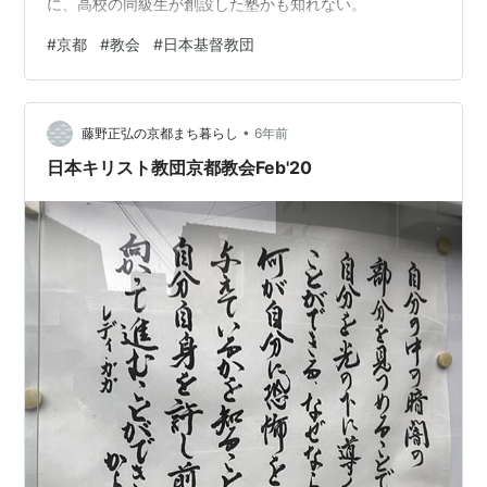
に、高校の同級生が創設した塾かも知れない。
#
京都
#
教会
#
日本基督教団
•
藤野正弘の京都まち暮らし
6年前
日本キリスト教団京都教会Feb'20