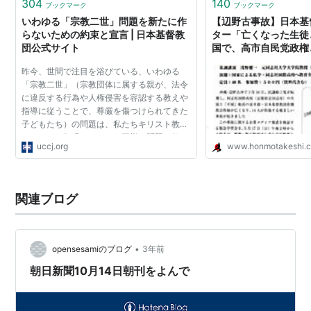
304
140
ブックマーク
ブックマーク
いわゆる「宗教二世」問題を新たに作
【辺野古事故】日本基
らないための約束と宣言 | 日本基督教
ター「亡くなった生徒
団公式サイト
国で、高市自民党政権
をどう見ているかを考
昨今、世間で注目を浴びている、いわゆる
チラシに（画像）
「宗教二世」（宗教団体に属する親が、法令
に違反する行為や人権侵害を容認する教えや
指導に従うことで、尊厳を傷つけられてきた
子どもたち）の問題は、私たちキリスト教会
にとっても無縁ではなく、同様の問題を起こ
uccj.org
www.honmotakeshi.
してないか、今後新たに起こさないか、自己
を振り返りつつ、注...
関連ブログ
•
opensesamiのブログ
3年前
朝日新聞10月14日朝刊をよんで