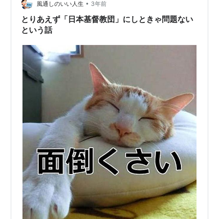
いて、ほかの団体はもっぱら宗教団体の解散命令が恣意
•
風通しのいい人生
3年前
的と思われる形で出されていることに…
とりあえず「日本基督教団」にしときゃ問題ない
という話