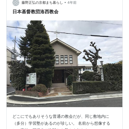
•
如を物語っていると思われる。どうなっているのだろう
藤野正弘の京都まち暮らし
4年前
か。
日本基督教団洛西教会
どこにでもありそうな普通の教会だが、同じ敷地内に
（多分）学習塾があるのが珍しい。 名前から想像する