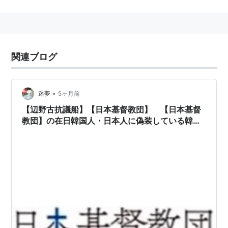
当時の
軍事政権
下における
宗教団体法
の影響と、1940
年に開かれた
全国信徒大会
の宣言を受けて成立した。
戦後、
宗教団体法
の廃止にともない、1946年10月16日
新たに教憲を制定して自主的に成立した
公同教会
として
関連ブログ
再スタートした。
沖縄が日本に復帰した後、1968年10月に
沖縄キリスト
教団
と合同し、一つの教団として今日に至っている。
•
迷夢
5ヶ月前
【辺野古抗議船】【日本基督教団】 【日本基督
教団】の在日韓国人・日本人に偽装している韓国
人らが日本を破壊していました。統一教会のよう
に。【日本基督教団】はイエス・キリストの御心
に反したカルトでした。日本の宗教である日蓮宗
を使って韓国人がカネ儲けをしているカルトの創
価学会のように。これらは教学を表に出して宗教
を学ぶ姿を見せかけてるので真の宗教のように騙
されてしまうのです。カルトの創価学会・統一教
会・【日本基督教団】は日本人に偽装している韓
国人らが宗教を使って金儲けをし、日本を外国人