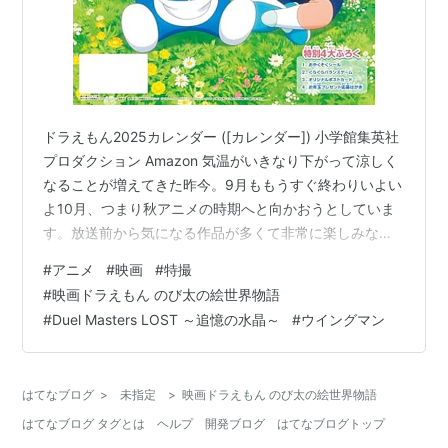
ドラえもん2025カレンダー ([カレンダー]) 小学館集英社
プロダクション Amazon 気温がいきなり下がって涼しく
なることが増えてきた昨今。9月ももうすぐ終わりいよい
よ10月、つまり秋アニメの時期へと向かおうとしていま
す。放送前から気になる作品が多くて非常に楽しみな反
面、どれを見るのかなどで迷っている最中です。今回は
#
アニメ
#
映画
#
特撮
そんな悩みを抱えつつも、新たな作品などの情報に焦点
#
映画ドラえもん のび太の絵世界物語
を当てていく予定です。（1番手の映画ドラえもんはまだ
#
Duel Masters LOST ～追憶の水晶～
#
ウイングマン
まだ先ですがそこは悪しからず） というわけで以下、今
回のお品書きです。 45年目の冒険の舞台は「絵画」の世
界！ 闇に染まりし追憶のデュエマはもう間近…… ウイン
はてなブログ
>
未指定
>
映画ドラえもん のび太の絵世界物語
グマンに今こそ…
はてなブログ タグとは
ヘルプ
開発ブログ
はてなブログトップ