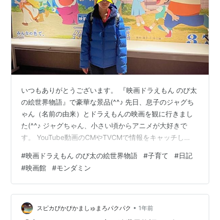
いつもありがとうございます。 『映画ドラえもん のび太
の絵世界物語』で豪華な景品(^^♪ 先日、息子のジャグち
ゃん（名前の由来）とドラえもんの映画を観に行きまし
た(^^♪ ジャグちゃん、小さい頃からアニメが大好きで
す。 YouTube動画のCMやTVCMで情報をキャッチし
『ママー！これ観たい！』 と、行ってくれたら観に行く
#
映画ドラえもん のび太の絵世界物語
#
子育て
#
日記
感じです('ω')ノ 実は去年のドラえもんは観に行ってない
#
映画館
#
モンダミン
です。 知らないのかな？と思って教えてあげても、『こ
れは行かない！』(笑) 一応自分なりに観たいとか観たく
ないとかあるようです(笑) doraeiga.com 公開したばかり
だったので満員御礼(^^♪ ちびっこいっぱ…
•
スピカぴかぴかましゅまろパクパク
1年前