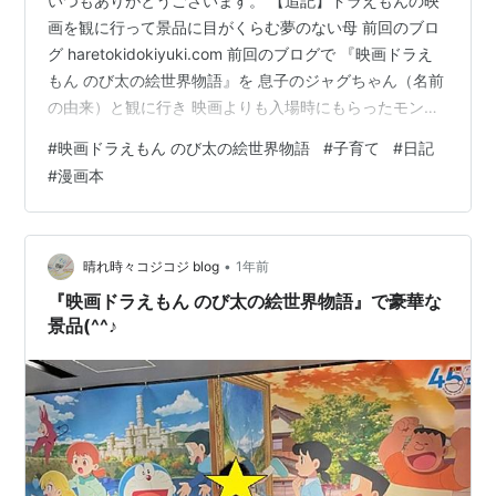
いつもありがとうございます。 【追記】ドラえもんの映
画を観に行って景品に目がくらむ夢のない母 前回のブロ
グ haretokidokiyuki.com 前回のブログで 『映画ドラえ
もん のび太の絵世界物語』を 息子のジャグちゃん（名前
の由来）と観に行き 映画よりも入場時にもらったモンダ
ミンにフォーカスを当てたわたくし(笑) 数日してから、
#
映画ドラえもん のび太の絵世界物語
#
子育て
#
日記
ジャグちゃんが自分のリュックの中から思い出したよう
#
漫画本
に、何やらゴソゴソ取り出して見ていました。 え？あ
れ？こんな漫画本どこでもらったの？？ 『映画館！』 え
～？？ほんとに？知らなかった(;・∀・) そうなんです。
強欲な私が『モンダミン』をキャー！もらっていいん
•
晴れ時々コジコジ blog
1年前
で…
『映画ドラえもん のび太の絵世界物語』で豪華な
景品(^^♪