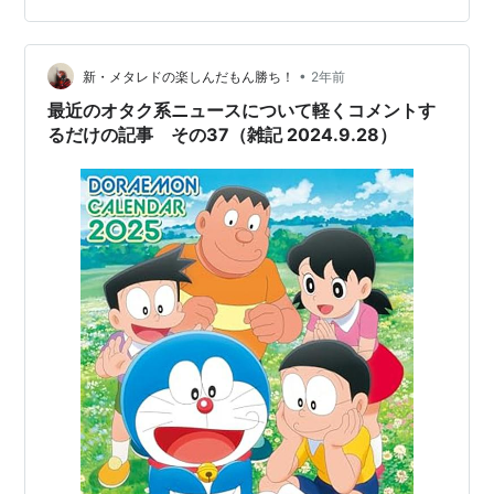
たちだったが、そこはニュースで話題になっていた絵画
に描かれた、中世ヨーロッパの世界だった。その世界に
•
は「アートリアブルー」という幻の宝石がどこかに眠っ
新・メタレドの楽しんだもん勝ち！
2年前
ているという。幻の宝石を探すことになったドラえもん
最近のオタク系ニュースについて軽くコメントす
とのび太たちだったが、やがてアートリ…
るだけの記事 その37（雑記 2024.9.28）