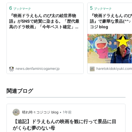
6
5
ブックマーク
ブックマーク
『映画ドラえもん のび太の絵世界物
『映画ドラえもん の
語』がSNSで絶賛に染まる。「歴代最
語』で豪華な景品(^^♪
高のドラ映画」「今年ベスト確定」
コジ blog
「大傑作」などの意見も。Xでは「映
画ドラえもん」がトレンド入り
news.denfaminicogamer.jp
haretokidokiyuki.co
関連ブログ
•
晴れ時々コジコジ blog
1年前
【追記】ドラえもんの映画を観に行って景品に目
がくらむ夢のない母