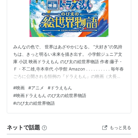
みんなの色で、 世界はあざやかになる。 “大好き”の気持
ちは、きっと明るい未来を描き出す。 小学館ジュニア文
庫 小説 映画ドラえもん のび太の絵世界物語 作者:藤子・
Ｆ・不二雄,寺本幸代 小学館 Amazon . . . . . . . . . . 毎年春
ごろに公開される恒例の『ドラえもん』の映画（大長編
ドラえもん）を今年も観に行ってきました。春休みとい
#
映画
#
アニメ
#
ドラえもん
うこともあって平日でも親子連れの観客が多く、子ども
#
映画ドラえもん のび太の絵世界物語
の素直な反応が劇場にヒソヒソと響く中での映画鑑賞に
#
のび太の絵世界物語
なりましたね。こうしたところに微笑ましいものを覚え
るので、ドラえもん映画は同じ映画体験をしている子ど
もたちの反応も楽しみの1つになっています。 …
ネットで話題
もっと見る