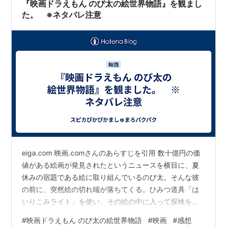
『映画ドラえもん のび太の絵世界物語』を観まし
た。 ※ネタバレ注意
eiga.com 映画.comさんのあらすじを引用 数十億円の価
値がある絵画が発見されたというニュースを横目に、夏
休みの宿題である絵に取り組んでいるのび太。そんな彼
の前に、突然絵の切れ端が落ちてくる。ひみつ道具「は
いりこみライト」を使い、その絵の中に入って探検をし
ていると、不思議な少女クレアと出会う。彼女の頼みを
#
映画ドラえもん のび太の絵世界物語
#
映画
#
感想
受けて「アートリア公国」を目指すドラえもんとのび太