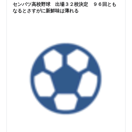
校入っていて派手なゾーンになってい…
センバツ高校野球 出場３２校決定 ９６回とも
なるとさすがに新鮮味は薄れる