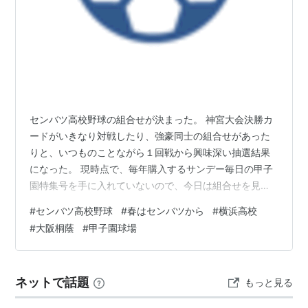
センバツ高校野球の組合せが決まった。 神宮大会決勝カ
ードがいきなり対戦したり、強豪同士の組合せがあった
りと、いつものことながら１回戦から興味深い抽選結果
になった。 現時点で、毎年購入するサンデー毎日の甲子
園特集号を手に入れていないので、今日は組合せを見て
勝手な印象と閃きでベスト８を予想してみる。 夏と違い
#
センバツ高校野球
#
春はセンバツから
#
横浜高校
決勝迄組合せが決まっており予想は立てやすい。 よく死
#
大阪桐蔭
#
甲子園球場
のゾーンと言われるが、強豪と言われる高校が同じゾー
ンに入る事もある。 これも組合せの妙ではある。
mainichi.jp 組合せを見ると、まず目につくのが横浜、神
ネットで話題
もっと見る
村学園、花巻東、智辯学園のゾーン。 ここが今回は死の
ゾーンと言わせてもらう。 上…