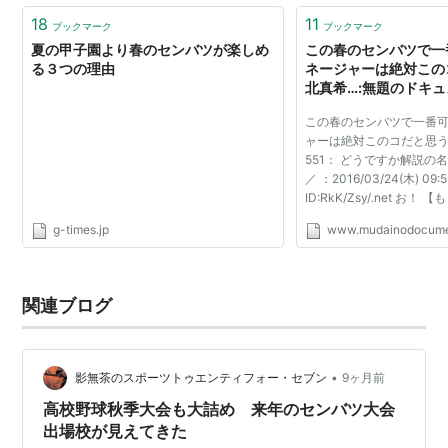
18
11
ブックマーク
ブックマーク
夏の甲子園より春のセンバツが楽しめ
この春のセンバツで一
る３つの理由
ネージャーは絶対この
北真希…:無題のドキ
この春のセンバツで一番
ャーは絶対このコだと思
551： どうですか解説の名
／ ：2016/03/24(木) 09:5
ID:RkK/Zsy/.net お
マネージャーがドラッカ
g-times.jp
www.mudainodocume
ト』を読んだら】 988：
：2016/03/24(木) 10:29:31
関連ブログ
•
影無茶のスポーツトゥエンティフォー・セブン
9ヶ月前
高校野球秋季大会も大詰め 来年のセンバツ大会
出場校が見えてきた