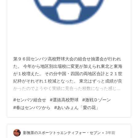
第９６回センバツ高校野球大会の組合せ抽選会が行われ
た。 今年から地区別出場校に変更が加えられ東北と東海
が１校増えた。 その分中国・四国の両地区合計と２１世
紀枠がそれぞれ１校減となった。 東北はずっと成績が良
かったのでようやく実績に見合った校数になった感じ
だ。 昨年のセンバツは山梨学院が山梨県勢初の優勝。 夏
#
センバツ組合せ
#
選抜高校野球
#
激戦Ｄゾーン
は慶応校が連覇を狙った仙台育英を破り１０７年ぶりの
#
春はセンバツから
#
あいみょん「愛の花」
優勝で盛り上がった。 今年はどんなドラマが生まれるの
か。 組合せ結果を見ての雑感と印象だけの勝手な予想を
記する。 抽選会後に掲げられた記事を読むと最後のＤゾ
ーンが超激戦区と書かれている。 確かに優勝経験校が５
•
影無茶のスポーツトゥエンティフォー・セブン
3年前