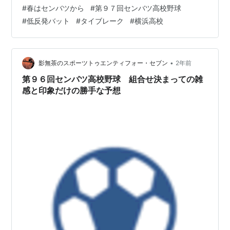
した守備力の高さと、ち密な攻撃が勝ち抜く為の絶対条
#
春はセンバツから
#
第９７回センバツ高校野球
件となった。 今回、出場校が決まった時点で印象だけで
#
低反発バット
#
タイブレーク
#
横浜高校
ベスト８を予想した。 高校生は僅かな期間で大きく成長
する。 予想の根拠は秋季大会の結果が元になるし、出場
校決定プロセスも同じような物なので、誰が予想しても
それほど大きな差は出ないだろう（と思う）。 今回組合
•
影無茶のスポーツトゥエンティフォー・セブン
2年前
せが決まって、改めて予想させていただ…
第９６回センバツ高校野球 組合せ決まっての雑
感と印象だけの勝手な予想