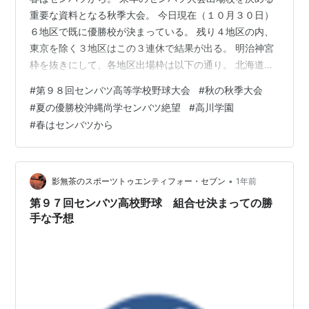
重要な資料となる秋季大会。 今日現在（１０月３０日）
６地区で既に優勝校が決まっている。 残り４地区の内、
東京を除く３地区はこの３連休で結果が出る。 明治神宮
枠を抜きにして、各地区出場枠は以下の通り。 北海道１
東北３ 関東・東京６ 東海３ 北信越２ 近畿６ 中国２ 四国
#
第９８回センバツ高等学校野球大会
#
秋の秋季大会
２ 九州４。 今年のセンバツから割当数が変わり、上記数
#
夏の優勝校沖縄尚学センバツ絶望
#
高川学園
字になった。 これに神宮大会優勝地区が＋１校、２１世
#
春はセンバツから
紀枠２校の合計３２校が出場する。 ここまでの結果でセ
ンバツ出場校を予想してみる。 北海道は余程のことがな
い限り秋季大会優勝校の北照となる。 東北は決勝戦を戦
った花巻東と八戸…
•
影無茶のスポーツトゥエンティフォー・セブン
1年前
第９７回センバツ高校野球 組合せ決まっての勝
手な予想