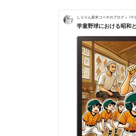
•
しりりん新米コーチのブログ
1年
学童野球における昭和