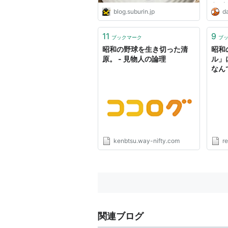
申し
blog.suburin.jp
da
先週
勤し
がま
11
9
ブックマーク
ブ
かり、
昭和の野球を生き切った清
昭和
原。 - 見物人の論理
ル」
なん
kenbtsu.way-nifty.com
r
関連ブログ