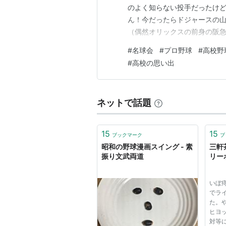
のよく知らない投手だったけど
ん！今だったらドジャースの
（偶然オリックスの前身の阪
の推測で） ネットニュース見
#
名球会
#
プロ野球
#
高校野
生活困窮って書いてあったけ
#
高校の思い出
らご本人を責め立てるつもり
ネットで話題
15
15
ブックマーク
ブ
昭和の野球漫画スイング - 素
三軒
振り文武両道
リー
いぼ
でラ
た。
ヒヨ
対等