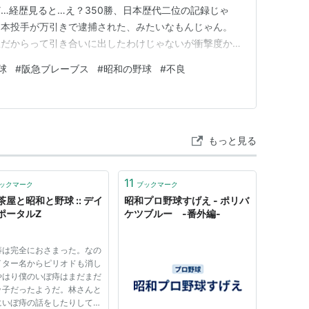
…経歴見ると…え？350勝、日本歴代二位の記録じゃ
山本投手が万引きで逮捕された、みたいなもんじゃん。
急だからって引き合いに出したわけじゃないが衝撃度から
るとスナック経営失敗して自宅を差し押さえられたから
球
#
阪急ブレーブス
#
昭和の野球
#
不良
ど、なーんか夢が壊れちゃうよね。人生なんて色々あるか
は毛頭ない。今私はいい年した大…
もっと見る
11
ックマーク
ブックマーク
茶屋と昭和と野球 :: デイ
昭和プロ野球すげえ - ポリバ
ポータルZ
ケツブルー -番外編-
痔は完全におさまった。なの
イター名からピリオドも消し
やはり僕のいぼ痔はまだまだ
ッ子だったようだ。林さんと
にいぼ痔の話をしたりして、