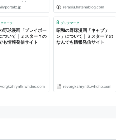
訳なかったと反省している。
ilyportalz.jp
rerasiu.hatenablog.com
の記事でムーンウォークで通
て、腰といぼ痔が心配だった
だ元気である。ここ２週間ば
8
ックマーク
ブックマーク
痛いところがない。そ...
の野球漫画「プレイボー
昭和の野球漫画「キャプテ
について｜ミスターＹの
ン」について｜ミスターＹの
でも情報発信サイト
なんでも情報発信サイト
evorgkzhryntk.whdno.com
revorgkzhryntk.whdno.com