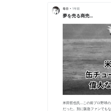
•
毒壺
1年前
夢を売る商売…
米田哲也氏…この前プロ野球
だった。別に阪急ファンでも