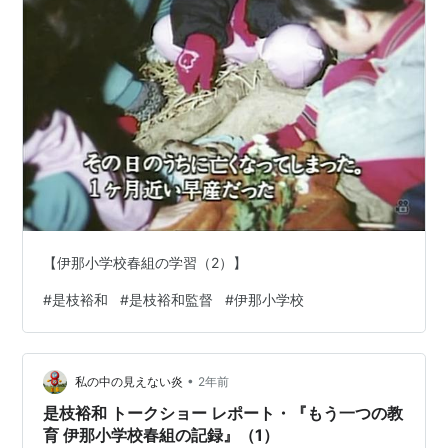
【伊那小学校春組の学習（2）】
#
是枝裕和
#
是枝裕和監督
#
伊那小学校
•
私の中の見えない炎
2年前
是枝裕和 トークショー レポート・『もう一つの教
育 伊那小学校春組の記録』（1）