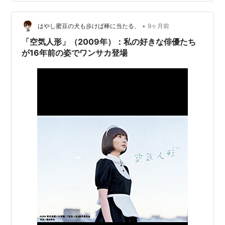
言い回しや整理してしまっている部分もございます。ご
了承ください）。
•
はやし蜜豆の犬も歩けば棒に当たる、
9ヶ月前
「空気人形」（2009年）：私の好きな俳優たち
が16年前の姿でワンサカ登場