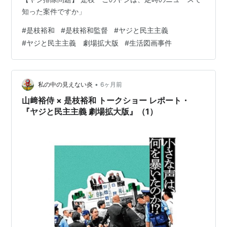
知った案件ですか」
#
是枝裕和
#
是枝裕和監督
#
ヤジと民主主義
#
ヤジと民主主義 劇場拡大版
#
生活図画事件
•
私の中の見えない炎
6ヶ月前
山﨑裕侍 × 是枝裕和 トークショー レポート・
『ヤジと民主主義 劇場拡大版』（1）