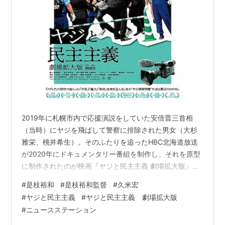
2019年に札幌市内で応援演説をしていた安倍晋三首相
（当時）にヤジを飛ばして警察に排除された男女（大杉
雅栄、桃井希生）。そのふたりを追ったHBC北海道放送
が2020年にドキュメンタリー番組を制作し、それを原型
に制作されたのが映画『ヤジと民主主義 劇場拡大版』
（2022）である。監督はHBCで報道部デスクを務める山
#
是枝裕和
#
是枝裕和監督
#
久米宏
﨑裕侍。2024年2月、同作の上映後に山﨑氏と『怪物』
#
ヤジと民主主義
#
ヤジと民主主義 劇場拡大版
（2023）などの是枝裕和監督とのトークがあった（以下
#
ニュースステーション
のレポはメモと怪しい記憶頼りですので、実際と異なる