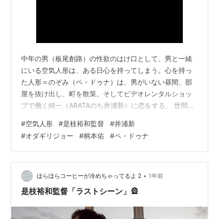
中年の男（板尾創路）の性欲のはけ口として、男と一緒
にいる空気人形は、ある日心を持ってしまう。心を持っ
た人形＝のぞみ（ペ・ドゥナ）は、男がいない昼間、部
屋を抜け出し、町を散策。そしてビデオレンタルショッ
プで働く純一（ARATAのち井浦新）に恋をする。 世間で
起こった事件を自分事のように交番に話にくるおばあさ
#
空気人形
#
是枝裕和監督
#
井浦新
ん（富司純子） 若い子にいつまでも”若さ”で対抗しよう
#
オダギリジョー
#
柄本佑
#
ペ・ドゥナ
としている年増の受付嬢（余貴美子） 元代用教師で、孤
独に暮らす老人（高橋昌也） ストーカーまがいのオタク
青年（柄本佑） 過食症の女（星野真里） やもめ暮らしの
ビデオレンタルショップの店長（岩松了） そして、「僕
•
ほらほらコーヒーが冷めちゃってるよ 2
1年前
も空っぽで、君と同じようなもの…
是枝裕和監督「ラストシーン」🎡