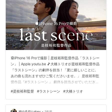
🎡iPhone 16 Proで撮影 | 是枝裕和監督作品「ラストシー
ン」 | Apple youtu.be 🎵大橋トリオが是枝裕和監督作品
『ラストシーン』の劇伴を担当！「更に嬉しいことに、
あの曲も流れますぜひご覧くださいませ。」 是枝裕和監
督作品『#ラストシーン 』 劇伴を担当させていただきま
した！更に嬉しいことに、あの曲も流れますぜひご覧く
#
是枝裕和監督
#
ラストシーン
#
大橋トリオ
ださいませ。本編映像はこちら https://t.co/of9uvBfI3k
舞台裏動画はこちらhttps://t.co/Vy98YULcSs#是枝裕和
#iPhone16Proで撮影 pic.twitter.com/NZL4k6e0c1 — 大
•
橋トリオ (@…
猫の爪切りdiary
2年前