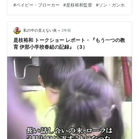
だった。 彼らにはあまり罪悪感はなかった。 若い女ソヨ
#
ベイビー・ブローカー
#
是枝裕和監督
#
ソン・ガンホ
ンがベイビーボックスの前に赤ん坊を置いてゆく。その
赤ん坊をこっそりと盗み出すサンヒョンとドンス。翌
日、ソヨンは思い直して戻ってくるが、赤ん坊は消えて
•
いた。やがてソヨンとサンヒョンとドンスは養子縁組を
私の中の見えない炎
2年前
してくれる赤ん坊の買主を探す旅に出る。 一方、人身売
是枝裕和 トークショー レポート・『もう一つの教
買で現行犯逮捕しようと尾行を続けていた二人…
育 伊那小学校春組の記録』（3）