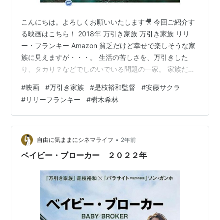
こんにちは。よろしくお願いいたします🎥 今回ご紹介す
る映画はこちら！ 2018年 万引き家族 万引き家族 リリ
ー・フランキー Amazon 貧乏だけど幸せで楽しそうな家
族に見えますが・・・。 生活の苦しさを、万引きした
り、タカり？などでしのいでいる問題の一家。 家族だと
思われていた裏には真の姿がある。 最初は関係性がよく
#
映画
#
万引き家族
#
是枝裕和監督
#
安藤サクラ
わからなかったですが、映画の相関図を見て理解しまし
#
リリーフランキー
#
樹木希林
た。 家族とはなんなのか？ 血の繋がりだけで家族なの
か？ 貧乏で生活が苦しくても、気にしてくれる人がいて
愛してくれる人がそばにいる。 それだけでも幸せで家族
なのではないだろうか。 ただ犯罪を犯さずにそれが出来
•
自由に気ままにシネマライフ
2年前
たら、この家族は最高…
ベイビー・ブローカー ２０２２年