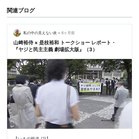
関連ブログ
•
私の中の見えない炎
6ヶ月前
山﨑裕侍 × 是枝裕和 トークショー レポート・
『ヤジと民主主義 劇場拡大版』（3）
【いまの報道 (2)】