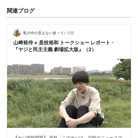
関連ブログ
•
私の中の見えない炎
6ヶ月前
山﨑裕侍 × 是枝裕和 トークショー レポート・
『ヤジと民主主義 劇場拡大版』（2）
【ヤジ排除問題】 是枝「このヤジは、定時のニュースで