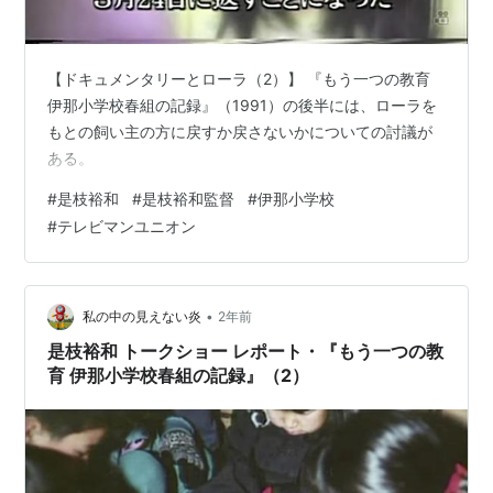
【ドキュメンタリーとローラ（2）】 『もう一つの教育
伊那小学校春組の記録』（1991）の後半には、ローラを
もとの飼い主の方に戻すか戻さないかについての討議が
ある。
#
是枝裕和
#
是枝裕和監督
#
伊那小学校
#
テレビマンユニオン
•
私の中の見えない炎
2年前
是枝裕和 トークショー レポート・『もう一つの教
育 伊那小学校春組の記録』（2）