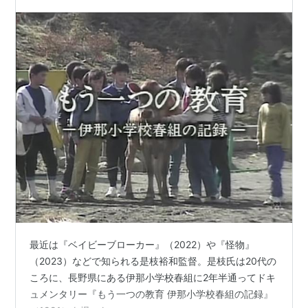
最近は『ベイビーブローカー』（2022）や『怪物』
（2023）などで知られる是枝裕和監督。是枝氏は20代の
ころに、長野県にある伊那小学校春組に2年半通ってドキ
ュメンタリー『もう一つの教育 伊那小学校春組の記録』