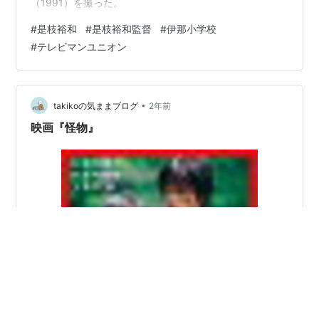
（1991）を撮った。
#
是枝裕和
#
是枝裕和監督
#
伊那小学校
#
テレビマンユニオン
•
takikoの気ままブログ
2年前
映画『怪物』