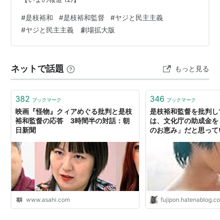
#
是枝裕和
#
是枝裕和監督
#
ヤジと民主主義
#
ヤジと民主主義 劇場拡大版
ネットで話題
もっと見る
382
346
ブックマーク
ブックマーク
映画『怪物』クィアめぐる批判と是枝
是枝裕和監督を批判し
裕和監督の応答 3時間半の対話：朝
は、文化庁の助成金を
日新聞
のお恵み」だと思って
か？ - いつか電池が
www.asahi.com
fujipon.hatenablog.c