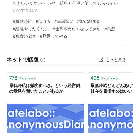
てもいいですか？ いや、給料と仕事比例してもらってい
いですかね？
#
最低時給
#
低収入
#
事務辛い
#
皆の雑用係
#
経理やりたくない
#
仕事やめたくなってきた
#
愚痴
#
独女の戯言
#
見返してやる
ネットで話題
もっと見る
778
496
ブックマーク
ブックマーク
最低時給は撤廃すべき。という経営側
最低時給どんどんあげ
の意見を聞いたことがあるか
社会を目指すのはいい