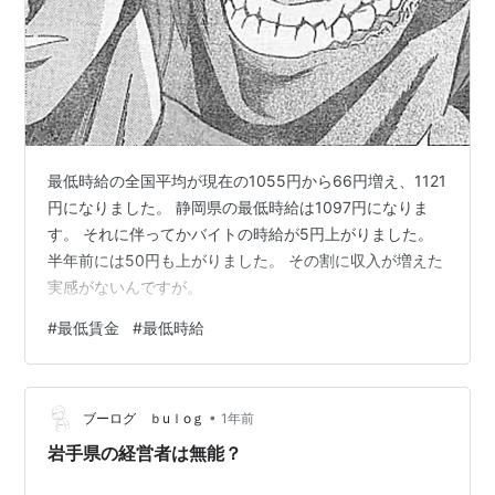
最低時給の全国平均が現在の1055円から66円増え、1121
円になりました。 静岡県の最低時給は1097円になりま
す。 それに伴ってかバイトの時給が5円上がりました。
半年前には50円も上がりました。 その割に収入が増えた
実感がないんですが。
#
最低賃金
#
最低時給
•
ブーログ ｂuｌoｇ
1年前
岩手県の経営者は無能？