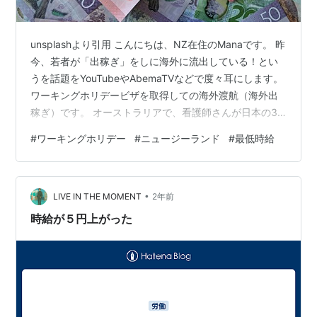
unsplashより引用 こんにちは、NZ在住のManaです。 昨
今、若者が「出稼ぎ」をしに海外に流出している！とい
うを話題をYouTubeやAbemaTVなどで度々耳にします。
ワーキングホリデービザを取得しての海外渡航（海外出
稼ぎ）です。 オーストラリアで、看護師さんが日本の3
倍の報酬を受けたとか、農園の肉体労働で日本の2倍の給
#
ワーキングホリデー
#
ニュージーランド
#
最低時給
与もらったとか、このような体験をしている若者が増え
てきているのです。 下の日経新聞の記事では、実際どれ
くらい稼げるのか体験者の例が書かれています。
•
www.nikkei.com 若い働き手が海外に流出してしまうの
LIVE IN THE MOMENT
2年前
は日本にとっては痛手ですが、給料（賃金）が高いんで
時給が５円上がった
すか…