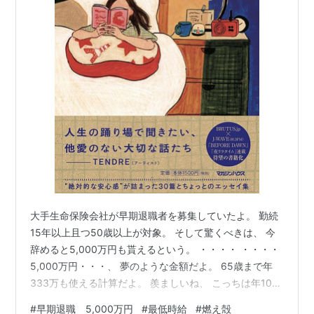
大手生命保険会社が早期退職者を募集していたよ。 勤続
15年以上且つ50歳以上が対象。 そして驚くべきは、 今
辞めると5,000万円も貰えるという。 ・・・・ ・・・・
5,000万円・・・、 夢のような金額だよ。 65歳まで年
333万も使える計算だよ。 羨ましいね、 こっちは年100
万以下暮らしなのにね・・・・。 しかもこの5,000万円
#
早期退職 5,000万円
#
最低時給
#
燃え殻