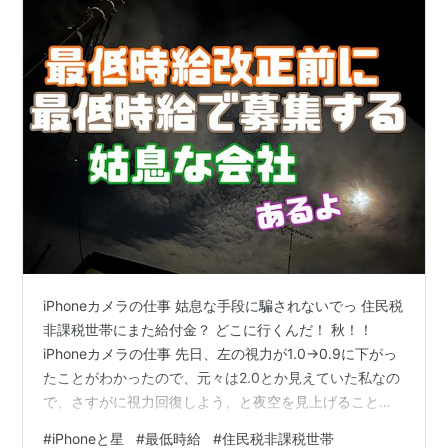
iPhoneカメラの仕事 姑息な手段に騙されないでっ 住民税
非課税世帯にまた給付金？ どこに行くんだ！ 秋！！
iPhoneカメラの仕事 先日、左の視力が1.0→0.9に下がっ
たことがわかったので、元々は2.0とか見えていた私なの
で、さすがに視力回復しよう、と夜空を見上げることに
しました。 あ、えーと、何か空見てると視力よくなる、
#
iPhoneと星
#
最低時給
#
住民税非課税世帯