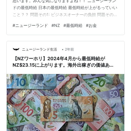
思います。みんな気になりますよね！！ ニュージーラン
ドの最低時給 日本の最低時給 最低時給が上がるっていい
こと？？ 問題その1: ビジネスオーナーの負担 問題その2:
生活コストの増加 問題その3: 最低時給以上の人の給料 私
#
ニュージーランド
#
NZ
#
最低時給
#
お金
個人の感想 関連単語 ニュージーランドの最低時給 私が
現在住んでいるニュージーランドではここ毎年ずっと最
低時給が上がっています。 現在の最低時給は23.15ドル
•
です(2024年6月時点)。ちなみにニュージーランドは全国
ニュージーランド生活
2年前
統一の最低時給です。 ニュージーランドの最低時給の
【NZワーホリ】2024年4月から最低時給が
推…
NZ$23.15に上がります。海外出稼ぎの価値あ
る？！物価をチェックしてみよう！