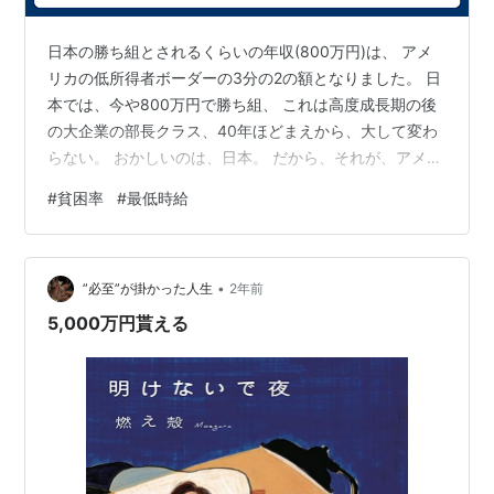
日本の勝ち組とされるくらいの年収(800万円)は、 アメ
リカの低所得者ボーダーの3分の2の額となりました。 日
本では、今や800万円で勝ち組、 これは高度成長期の後
の大企業の部長クラス、40年ほどまえから、大して変わ
らない。 おかしいのは、日本。 だから、それが、アメリ
カでは、低所得者となる。 現在、ロサンゼルスの最低賃
#
貧困率
#
最低時給
金は、時給20ドル(3,200円)。 皿洗いでも、時給24ド
ル、 週40時間で月収4,160ドル。 ラーメンで、18ドル。
餃子つけたら、25ドルで、4,000円近い。 日本なら、
•
1300円くらいで食べられるから、3倍。 逆に考えたら、
”必至”が掛かった人生
2年前
アメリカ人は、日本では、400円感覚で 定…
5,000万円貰える