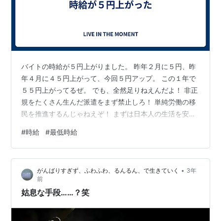
バイトの時給が５円上がりました。 昨年２月に５円、昨
年４月に４５円上がって、今回５円アップ。 この１年で
５５円上がってるぜ。 でも、全然足りねえんだよ！ 非正
規をたくさん生んだ派遣をまず禁止しろ！ 単純労働の移
民を推進するんじゃねえぞ！ まずは日本人の生活を安定
させろ！ 静岡県の最低時給は984円（令和5年10月1日発
#
時給
#
最低時給
効）です。
•
がんばりすぎず、ふわふわ、るんるん、で生きていく
3年
前
姑息な手段……？笑