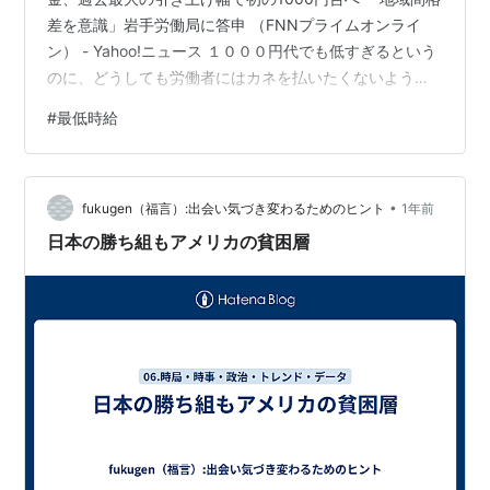
差を意識」岩手労働局に答申 （FNNプライムオンライ
ン） - Yahoo!ニュース １０００円代でも低すぎるという
のに、どうしても労働者にはカネを払いたくないよう
だ。 人員整理や雇用調整を持ち出すとは（脅し）、経営
#
最低時給
者として無能すぎる。 そんなブラック企業は潰れたほう
が世のためではないか？ 守銭奴の国、岩手県には住まな
いほうがいいかもしれない。
•
fukugen（福言）:出会い気づき変わるためのヒント
1年前
日本の勝ち組もアメリカの貧困層