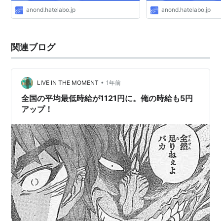
anond.hatelabo.jp
anond.hatelabo.jp
関連ブログ
•
LIVE IN THE MOMENT
1年前
全国の平均最低時給が1121円に。俺の時給も5円
アップ！