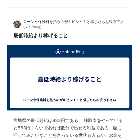
なーんて話もありますでしょ？ 😅 😊💦 😁💦💦 いいんで
す。とりあえず遠くみようってこと、です笑。 で、あま
りにも雲の感じがよかったので写真撮ってて気づいたん
ローンや保険料を払うのがキビシイ！と感じたらお読み下さ
ですけど、iPhone13proちゃん。 星、写してない？？？
•
い
3年前
↑これは肉眼でも見える星でした。 でもね… ↑…
最低時給より稼げること
宮城県の最低時給は883円である。 株取引をやっている
と883円くらいであれば数分で出せる利益である。額に
汗してみたいなことを言っている世代も入るが、お金そ