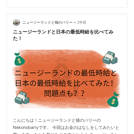
は通常の退職金に上乗せしてのことやからね。 そう考え
るといよいよ凄い。 大企業やから今までの福利厚生や給
与もきっと素晴らしいやろうし。 ・・・・ 5,000万円貰
•
える人生と一体何処でこれほど人生に差が付いたの
ニュージーランドと猫のバリー
2年前
か・・・・、 明日はまた倉庫番。 寒い中、 叱られて…
ニュージーランドと日本の最低時給を比べてみ
た！
こんにちは！ニュージーランドと猫のバリーの
Nekonobarryです。 今回はお金のはなしをしてみたいと