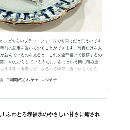
すか、どちらのプラットフォームでも同じだと思うのです
投稿前の記事を置いておくことができます。写真だけを入
きが並んでいるのを見ると、これを全部書いて投稿するの
笑） のんびりしているうちに、あっという間に積み重
りあえず期間限定など、なるべく季節に合ったものから頑
。 前置き（言い訳）が長くなりましたが、今回は大好
頭
#
期間限定 和菓子
#
和菓子
さんの期間限定ものです。 塩大福 1個 ¥357（税込）
かり歯応えのある…
題！ふわとろ赤福氷のやさしい甘さに癒され