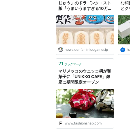
じゅう」のドラゴンクエスト
な和菓
版『うまいうますぎる10万
とク
ゴールドまんじゅう』が6月
弾、6
13日（日）より期間限定で
てな
販売開始
news.denfaminicogamer.jp
h
21
ブックマーク
マリメッコのウニッコ柄が和
菓子に「UNIKKO CAFE」銀
座に期間限定オープン
www.fashionsnap.com