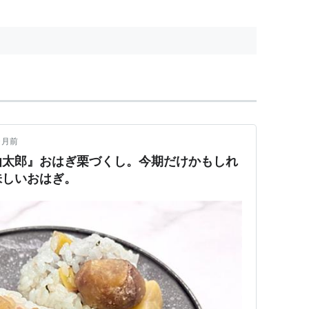
ヶ月前
仙太郎』おはぎ栗づくし。今期だけかもしれ
味しいおはぎ。