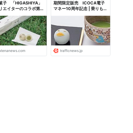
子 「HIGASHIYA」
期間限定販売 ICOCA電子
リエイターのコラボ第1
マネー10周年記念 | 乗りもの
/18から期間限定 - は
ニュース
ニュース
atenanews.com
trafficnews.jp