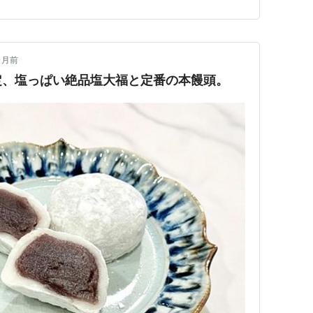
期限 当日栗をたっ…
ヶ月前
定、塩っぱい絶品塩大福と定番の本饅頭。