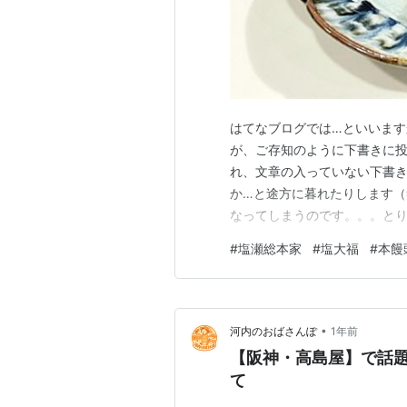
はてなブログでは…といいま
が、ご存知のように下書きに
れ、文章の入っていない下書
か…と途方に暮れたりします（
なってしまうのです。。。と
張って書いていこうと思います
#
塩瀬総本家
#
塩大福
#
本饅
きな和菓子屋さん『塩瀬総本家』
消費期限 当日昔ながらのしっ
•
河内のおばさんぽ
1年前
【阪神・高島屋】で話
て