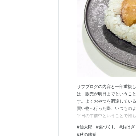
サブブログの内容と一部重複
は、販売が明日までというこ
す。よくおやつを調達してい
買い物へ行った際、いつもの
平日の午前中ということで誰
とも可愛らしい栗のおはぎ。
#
仙太郎
#
栗づくし
#
おはぎ
て見るおはぎでした。 これは
#
秋の味覚