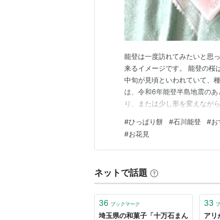
能登は一度訪れてみたいと思
来るイメージです。 能登の桜
中旬が見頃といわれていて、種
は、令和6年能登半島地震のあ
り、または少し形を変えながら
場所もあります。 そして石川
#
ひっぱり餅
#
石川能登
#
お
い和菓子が数多くあります。 
#
お花見
「ひっぱり餅（さくら）」です
ネットで話題
36
33
ブックマーク
埼玉県の和菓子「十万石まん
アリ