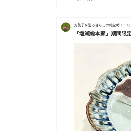
くし 1個 ¥389（税込） 消費
•
お菓子を巡る暮らしの雑記帖
10
『塩瀬総本家』期間限