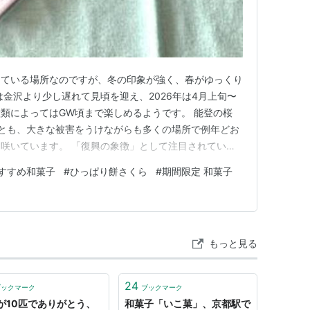
っている場所なのですが、冬の印象が強く、春がゆっくり
は金沢より少し遅れて見頃を迎え、2026年は4月上旬〜
類によってはGW頃まで楽しめるようです。 能登の桜
とも、大きな被害をうけながらも多くの場所で例年どお
咲いています。 「復興の象徴」として注目されている
県・能登地方には、地元で親しまれている素朴で美味し
すすめ和菓子
#
ひっぱり餅さくら
#
期間限定 和菓子
その中でも、能登の春を感じさせる和菓子のひとつが
。 ほんのり桜が香るこの…
もっと見る
24
ブックマーク
ブックマーク
が10匹でありがとう、
和菓子「いこ菓」、京都駅で