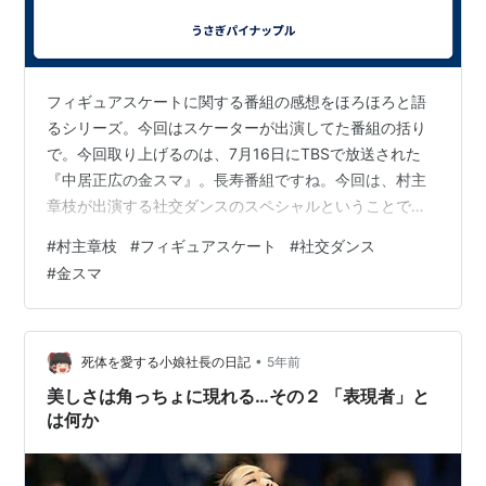
フィギュアスケートに関する番組の感想をほろほろと語
るシリーズ。今回はスケーターが出演してた番組の括り
で。今回取り上げるのは、7月16日にTBSで放送された
『中居正広の金スマ』。長寿番組ですね。今回は、村主
章枝が出演する社交ダンスのスペシャルということで視
聴。社交ダンス始めて1年足らずで全日本7位ってすごい
#
村主章枝
#
フィギュアスケート
#
社交ダンス
成績なのに、ずっと納得いってなかったらしい村主さん
#
金スマ
がめっちゃらしくてねえ。だって彼女、30代になっても
ずっと現役続けてた選手でしたものね。闘争本能なんだ
ろうなあ…。そもそもフィギュアスケートで世界と戦っ
てた人ですからねえ。オリンピック4位ですよ。そりゃ負
•
死体を愛する小娘社長の日記
5年前
けたくないよなあ。しかし、猛特訓を開始し…
美しさは角っちょに現れる…その２ 「表現者」と
は何か