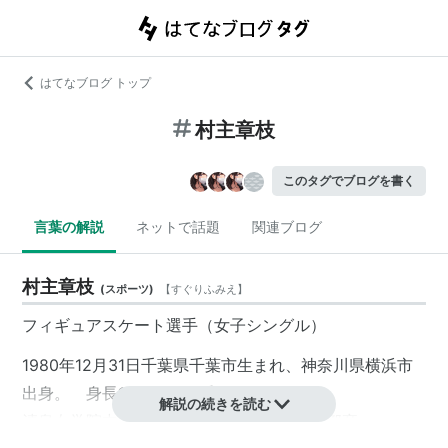
はてなブログ トップ
村主章枝
このタグでブログを書く
言葉の解説
ネットで話題
関連ブログ
村主章枝
(
スポーツ
)
【
すぐりふみえ
】
フィギュアスケート選手（女子シングル）
1980年12月31日千葉県千葉市生まれ、神奈川県横浜市
出身。 身長157cm 体重44kg AB型
解説の続きを読む
清泉女学院中学・高校、早稲田大学教育学部卒。