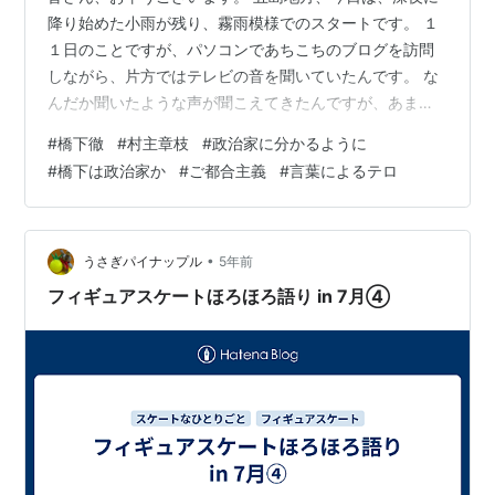
降り始めた小雨が残り、霧雨模様でのスタートです。 １
１日のことですが、パソコンであちこちのブログを訪問
しながら、片方ではテレビの音を聞いていたんです。 な
んだか聞いたような声が聞こえてきたんですが、あまり
お顔を見たくない人だったのでパソコンに集中していた
#
橋下徹
#
村主章枝
#
政治家に分かるように
んです。 すると、変なことを言っている声が聞こえたん
#
橋下は政治家か
#
ご都合主義
#
言葉によるテロ
です。 『政治家に分かるような…』 ？？？？？？ この発
言の主は、橋下徹さん。 フジテレビの「バイキングＭＯ
ＲＥ」に出演していた橋下さん、元フィギュアスケート
女子日本代表の村主章枝さんに、「政治家に分かるよう
•
うさぎパイナップル
5年前
に教えて」とムチャな要求を。 橋下…
フィギュアスケートほろほろ語り in 7月④