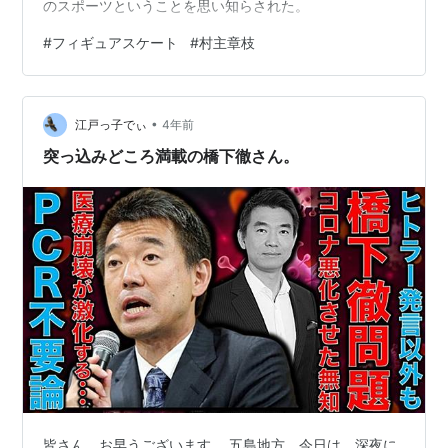
のスポーツということを思い知らされた。
#
フィギュアスケート
#
村主章枝
•
江戸っ子でぃ
4年前
突っ込みどころ満載の橋下徹さん。
皆さん、お早うございます。 五島地方、今日は、深夜に