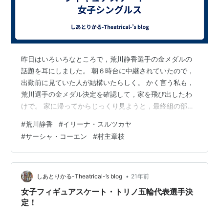
昨日はいろいろなところで，荒川静香選手の金メダルの
話題を耳にしました。 朝６時台に中継されていたので，
出勤前に見ていた人が結構いたらしく。 かく言う私も，
荒川選手の金メダル決定を確認して，家を飛び出したわ
けで。 家に帰ってからじっくり見ようと，最終組の部分
は録画。 実は，じっくりトリノオリンピックを見たの
#
荒川静香
#
イリーナ・スルツカヤ
は，この種目だけ。 荒川静香選手 得意技「イナバウア
#
サーシャ・コーエン
#
村主章枝
ー」のインパクトは大。 さっそく，マネする人続出
（笑）。こんな人とかあんな人とか。
•
しあとりかる-Theatrical-’s blog
21年前
女子フィギュアスケート・トリノ五輪代表選手決
定！