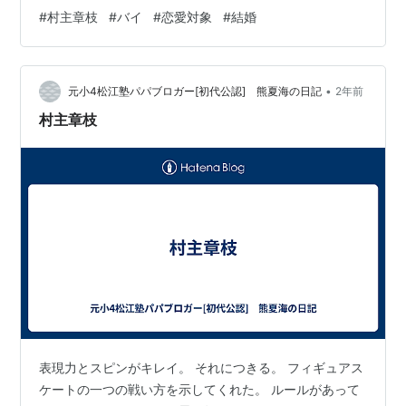
も通じる大切なヒントを与えてくれます。 この記事で
#
村主章枝
#
バイ
#
恋愛対象
#
結婚
は、彼女が葛藤の末にたどり着いた「愛のカタチ」と、
公表に至った真実の理由を詳しくお伝えします。 読み終
わる頃には、きっとあなたも明日からの毎日に少しだけ
•
自信が持てるようになっているはずです。
元小4松江塾パパブロガー[初代公認] 熊夏海の日記
2年前
itzmysnow.com 村主章枝が38歳で決断した、あの日の告
村主章枝
白を振り返ってみて「私バイなんです」…
表現力とスピンがキレイ。 それにつきる。 フィギュアス
ケートの一つの戦い方を示してくれた。 ルールがあって