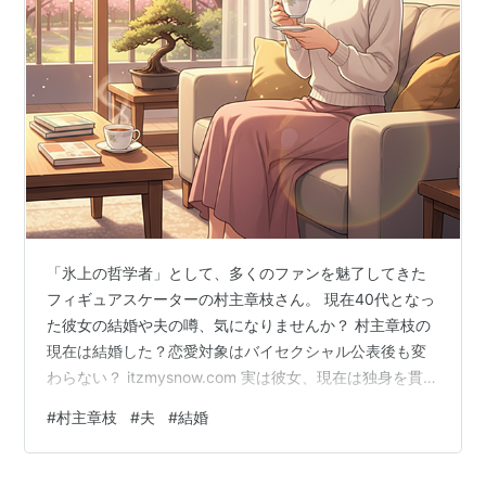
ISUグランプリシリーズ 中国杯 4位
ISUグランプリシリーズ ロシアカップ 5位
全日本フィギュアスケート選手権 4位
四大陸フィギュアスケート選手権 10位
2006-2007
ISUグランプリシリーズ スケートカナダ 2位
ISUグランプリシリーズ NHK杯 2位
「氷上の哲学者」として、多くのファンを魅了してきた
ISUグランプリファイナル 4位
フィギュアスケーターの村主章枝さん。 現在40代となっ
全日本フィギュアスケート選手権 4位
た彼女の結婚や夫の噂、気になりませんか？ 村主章枝の
現在は結婚した？恋愛対象はバイセクシャル公表後も変
2005-2006
わらない？ itzmysnow.com 実は彼女、現在は独身を貫き
ながら、アメリカを拠点に自分らしい人生を謳歌されて
ISUグランプリシリーズ スケートカナダ 8位
#
村主章枝
#
夫
#
結婚
います。 かつてバラエティ番組で「18年間彼氏がいな
ISUグランプリシリーズ NHK杯 2位
い」と告白したり、バイセクシャルであることを公表し
全日本フィギュアスケート選手権 優勝
たりと、その生き方は常に注目を集めてきました。 村主