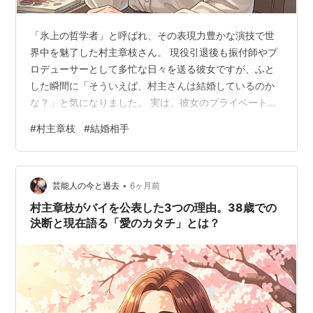
世界フィギュアスケート選手権 7位
「氷上の哲学者」と呼ばれ、その表現力豊かな演技で世
1999-2000
界中を魅了した村主章枝さん。 現役引退後も振付師やプ
ロデューサーとして多忙な日々を送る彼女ですが、ふと
全日本フィギュアスケート選手権 3位
した瞬間に「そういえば、村主さんは結婚しているのか
四大陸フィギュアスケート選手権 4位
な？」と気になりました。 実は、彼女のプライベートを
巡っては、さまざまな噂や意外な事実が隠されているん
1998-1999
#
村主章枝
#
結婚相手
です。 この記事では、村主章枝さんの現在の結婚事情か
全日本フィギュアスケート選手権 2位
ら、過去に話題となったお相手との真相まで、等身大の
彼女の姿に迫ります。 村主章枝は結婚した？2026年現在
四大陸フィギュアスケート選手権 5位
•
も恋愛対象はバイセクシャル？ itzmysnow.com 村主章枝
芸能人の今と過去
6ヶ月前
ISUグランプリファイナル 5位
は現在結婚している？最新の結婚事情と独身生活 2025年
村主章枝がバイを公表した3つの理由。38歳での
現在も独身！結婚…
決断と現在語る「愛のカタチ」とは？
1997-1998
全日本フィギュアスケート選手権 2位
1996-1997