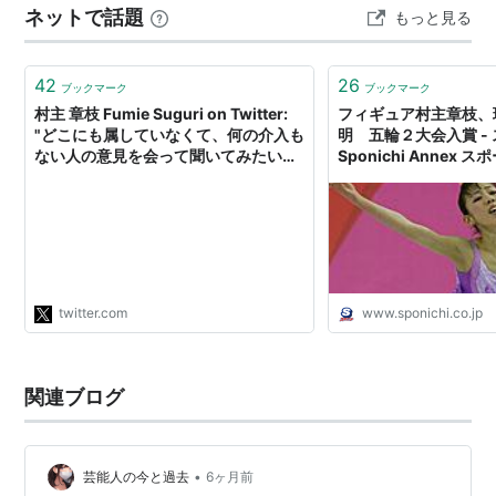
ネットで話題
もっと見る
トリノオリンピック 4位
章枝さんに夫はいるのか? 噂になった相手との関係、実際
はどうだったのか 社交ダンスで見せたロペスとの強い絆
世界フィギュアスケート選手権 2位
海外での親密な写…
42
26
ブックマーク
ブックマーク
2004-2005
村主 章枝 Fumie Suguri on Twitter:
フィギュア村主章枝、
"どこにも属していなくて、何の介入も
明 五輪２大会入賞 -
ISUグランプリシリーズ スケートカナダ 4位
ない人の意見を会って聞いてみたいと
Sponichi Annex ス
思うのは、私だけ？(メディアを使わ
ISUグランプリシリーズ エリック・ボンパール杯 4位
ず。)お医者さんはワクチン良くないで
全日本フィギュアスケート選手権 3位
すよ、とは公けの場では言わないと思
う。ブラックジャックみたいな人じゃ
四大陸フィギュアスケート選手権 優勝
ない限り😂"
世界フィギュアスケート選手権 5位
twitter.com
www.sponichi.co.jp
2003-2004
ISUグランプリシリーズ 中国杯 3位
関連ブログ
ISUグランプリシリーズ NHK杯 優勝
ISUグランプリファイナル 優勝
全日本フィギュアスケート選手権 2位
•
芸能人の今と過去
6ヶ月前