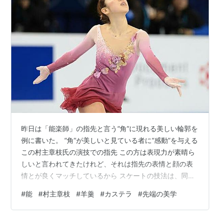
昨日は「能楽師」の指先と言う“角”に現れる美しい輪郭を
例に書いた。 “角”が美しいと見ている者に“感動”を与える
この村主章枝氏の演技での指先 この方は表現力が素晴ら
しいと言われてきたけれど、それは指先の表情と顔の表
情とが良くマッチしているから スケートの技法は、同時
代の選手と比べると普通なのかもしれないが、舞踊の出
#
能
#
村主章枝
#
羊羹
#
カステラ
#
先端の美学
来は負けでない 故に、見ている者はより演技に引き込ま
れ感動するんだよね これは、ヒップホップでも、日本舞