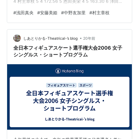
4 村主章枝 5 4 172.56 5 恩田美栄 4 5 163.30 6 澤田亜
紀 8 6 156.48 浅田真央選手が今季初めて，ステップから
#
浅田真央
#
安藤美姫
#
中野友加里
#
村主章枝
入るトリプルアクセル（３回転半ジャンプ）を決め，２
００ポイントを越える圧倒的な強さで優勝。 この演技
が，この前のグランプリファイナルでできていれば面白
•
いことになっていたのになぁ･･･ 安藤選手は前日に肩…
しあとりかる-Theatrical-’s blog
20年前
全日本フィギュアスケート選手権大会2006 女子
シングルス・ショートプログラム