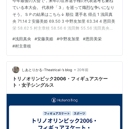
今年最後の大会で，来年の世界選手権の代表選考も兼ね
ている本大会。 代表枠「３」を巡って熾烈な争いになり
そう。ＳＰの結果はこちら↓ 順位 選手名 得点 1 浅田真
央 71.14 2 安藤美姫 69.50 3 中野友加里 63.34 4 恩田美
栄 58.62 5 村主章枝 58.56 6 浅田舞 55.56 浅田真央選
手 ＳＰで“世界最高”の７１・１４点をマーク。 日本の大
#
浅田真央
#
安藤美姫
#
中野友加里
#
恩田美栄
会での得点だから，「世界最高」というのはそのまま受
#
村主章枝
け取っていいのかちょっと疑問だけど，１位という順位
は納得できる演技。 ショパンの名曲「ノクターン」の調
べに乗って，しなやかで優雅に，レベルの高いジャン
プ，スピン，スバイラルを悠々…
•
しあとりかる-Theatrical-’s blog
20年前
トリノオリンピック2006・フィギュアスケー
ト・女子シングルス