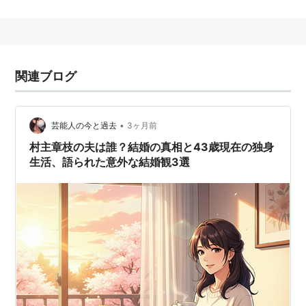
妹の村主千香もフィギュアスケーター。
主な成績
2009-2010
関連ブログ
ISUグランプリシリーズ 中国杯 7位
ISUグランプリシリーズ スケートアメリカ 4位
•
芸能人の今と過去
3ヶ月前
全日本フィギュアスケート選手権 7位
村主章枝の夫は誰？結婚の真相と43歳現在の独身
生活、語られた意外な結婚観3選
2008-2009
ISUグランプリシリーズ スケートカナダ 2位
ISUグランプリシリーズ ロシアカップ 3位
全日本フィギュアスケート選手権 2位
四大陸フィギュアスケート選手権 6位
世界フィギュアスケート選手権 8位
2007-2008