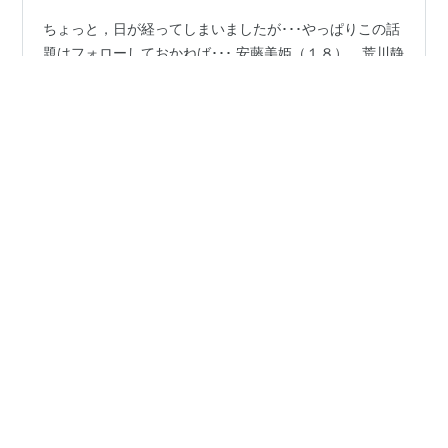
ちょっと，日が経ってしまいましたが･･･やっぱりこの話
題はフォローしておかねば･･･ 安藤美姫（１８），荒川静
香（２３），村主章枝（２４）の３人がトリノへ。
#
荒川静香
#
安藤美姫
#
村主章枝
#
浅田真央
#
イリーナ・スルツカヤ
•
しあとりかる-Theatrical-’s blog
21年前