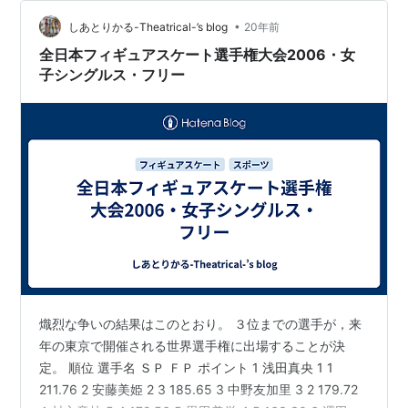
踊でも、バレエやジャズダンスでも変わる事の無い「理
•
(ことわり)」なんだよ こちらの羊羹の画像…… 上の二枚
しあとりかる-Theatrical-’s blog
20年前
は面と角の現れ方がガタガタで、角を構成する断面が綺
全日本フィギュアスケート選手権大会2006・女
麗ではないが 三枚目の…
子シングルス・フリー
熾烈な争いの結果はこのとおり。 ３位までの選手が，来
年の東京で開催される世界選手権に出場することが決
定。 順位 選手名 ＳＰ ＦＰ ポイント 1 浅田真央 1 1
211.76 2 安藤美姫 2 3 185.65 3 中野友加里 3 2 179.72