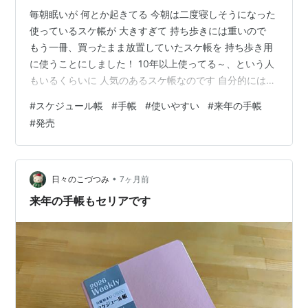
毎朝眠いが 何とか起きてる 今朝は二度寝しそうになった
使っているスケ帳が 大きすぎて 持ち歩きには重いので
もう一冊、買ったまま放置していたスケ帳を 持ち歩き用
に使うことにしました！ 10年以上使ってる～、という人
もいるくらいに 人気のあるスケ帳なのです 自分的には物
足りない部分もありますが 使いやすいとは思う マンスリ
#
スケジュール帳
#
手帳
#
使いやすい
#
来年の手帳
ーとウイークリーの配置で どの手帳も大抵はどうしても
#
発売
使いづらい マンスリーは1～12月まで連なってて欲しい
途中でウィークリー挟みながらのマンスリーはもう駄目
今回使うことにした手帳 来年用が発売したら買おうか
な…… というか来年用は発売するのだろうか
•
日々のこづつみ
7ヶ月前
来年の手帳もセリアです