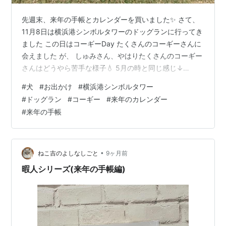
先週末、来年の手帳とカレンダーを買いました✨ さて、
11月8日は横浜港シンボルタワーのドッグランに行ってき
ました この日はコーギーDay たくさんのコーギーさんに
会えました が、 しゅみさん、やはりたくさんのコーギー
さんはどうやら苦手な様子💧 5月の時と同じ感じ↓
rimehuku.hatenablog.com ワラワラとたくさんのコーギ
#
犬
#
お出かけ
#
横浜港シンボルタワー
ーさんの追いかけっこには 巻き込まれないよう端っこへ
#
ドッグラン
#
コーギー
#
来年のカレンダー
避難 走ると 『一緒に走ろう～』 って皆が来ちゃうから
#
来年の手帳
テクテクテクテク歩いてラン内を移動(笑) 追い駆けられ
ぬようにしてました(笑) お昼ごはんを食べてからコーギ
ーエリアではなく 中型犬エリアへ入りました…
•
ねこ吉のよしなしごと
9ヶ月前
暇人シリーズ(来年の手帳編)