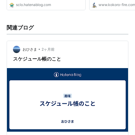
sclo.hatenablog.com
www.kokoro-fire.co
関連ブログ
•
おひさま
2ヶ月前
スケジュール帳のこと