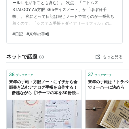
ールＬを貼ることも含む）。 次点、「二トムズ
STALOGY A5方眼 365デイズノート」か「ほぼ日手
帳」。 私にとって日記は綴じノートで書くのが一番落ち
着くので、「システム手帳＋ダイアリーリフィル」の形
はやらないでしょうね。 「トラベラーズノート」のダイ
#
日記
#
来年の手帳
アリーも、ここ数年ご無沙汰しております(^_^;) なんか、
やりづらかったんですよね。。。 ここ数年は、MDノー
トに日付スタンプする方式で日記を賄っていましたが、
ネットで話題
もっと見る
初めから日付等揃っている日記も使って見たいとも思っ
ていまして。 そうなると、「MDダイアリー」が無難か
なぁ。 「EDiTノート」も…
38
37
ブックマーク
ブックマーク
来年の手帳：方眼ノートにイチから全
来年の手帳は「トラベ
部書き込むアナログ手帳を自作する！
でミーハーに決めろ
- 僭越ながら【1テーマの本を30冊読
んで勉強するブログ】