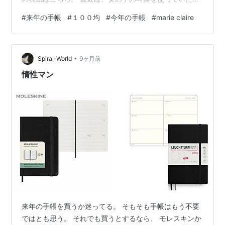
だけど、雑誌の切り抜きの子供たちのファイルにピッタ
#
来年の手帳
#
１００均
#
今年の手帳
#
marie claire
リくる子供がいない。人材不足？少子化？ハハハ。 仕方
がなく花束をメインにして、雑誌の端をリボンの様に斜
め掛け。 年号は、Open Office Writerでフォントを選ん
•
で拡大して作った。 色は毎年紺色にすることが多いな。
Spiral-World
9ヶ月前
ちなみに今年の手帳は・・・。 ↓ ２０２１年、２０２…
惰性マン
来年の手帳を買うか迷ってる。 そもそも手帳はもう不要
ではとも思う。 それでも買うとするなら、 モレスキンか