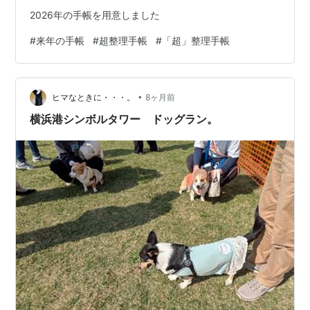
2026年の手帳を用意しました
#
来年の手帳
#
超整理手帳
#
「超」整理手帳
•
ヒマなときに・・・。
8ヶ月前
横浜港シンボルタワー ドッグラン。