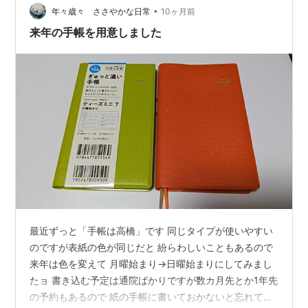
しいせっかく焼き鮭が入った のっけ弁だったのに～…
•
年々歳々 ささやかな日常
10ヶ月前
来年の手帳を用意しました
最近ずっと「手帳は高橋」です 同じタイプが使いやすい
のですが表紙の色が同じだと 紛らわしいこともあるので
来年は色を変えて 月曜始まり→日曜始まりにしてみまし
たョ 書き込む予定は通院ばかりですが数カ月先とか1年先
の予約もあるので 紙の手帳に書いておかないと忘れてし