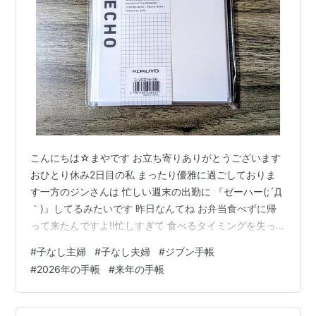
こんにちは☆まやです お立ち寄りありがとうございます
おひとり休み2日目の私 まったり優雅に過ごしておりま
す一方のジンさんは 忙しい週末の出勤に 『ゼーハー(;´Д
｀)』してるみたいです 昨日なんてね お弁当食べずに帰
って来たんですよ!!忙しすぎて 食べるタイミングを失っ
た と、言ってましたがお昼抜きで1日仕事するなんて 私
#
子なし主婦
#
子なし夫婦
#
ジブン手帳
からしたらありえない!!だってお腹空くじゃん!!( ﾟДﾟ)な
#
2026年の手帳
#
来年の手帳
んか夕方頃に お菓子はつまんだそうなんですが なかなか
のブラックよね～(´-ω-`)お仕事が絶えずあるのは ありが
たいことではありますがお昼くらい食べさせてあげてほ