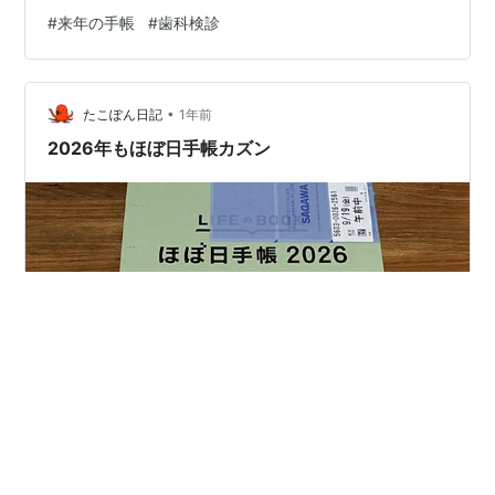
まいます 今日は６月以来４カ月ぶりの歯科検診でした
#
来年の手帳
#
歯科検診
（2025/10/9 ) 埼玉県庁 来年の「ねんりんピック」は彩
の国で開催らしい 県庁近くのロッテリアがゼッテリアに
変身して今日開店！ かつてモスバーガーがあった場所で
•
す 花期の長いサルスベリがまだ咲いていました 紫色もあ
たこぽん日記
1年前
るのですね （2025/10/9 さいたま市浦和区）浦和駅西口
2026年もほぼ日手帳カズン
…