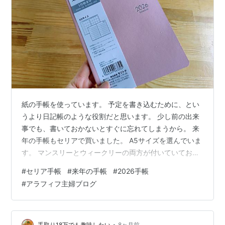
紙の手帳を使っています。 予定を書き込むために、とい
うより日記帳のような役割だと思います。 少し前の出来
事でも、書いておかないとすぐに忘れてしまうから。 来
年の手帳もセリアで買いました。 A5サイズを選んでいま
す。 マンスリーとウィークリーの両方が付いていてお得
感満載。 マンスリーページには予定を書きます。 左側の
#
セリア手帳
#
来年の手帳
#
2026手帳
余白には犬のトリミングした日にちや体重を書いたり、
#
アラフィフ主婦ブログ
確定じゃないけど行きたいなと思っているイベントの日
時を書いたりしています。 ウィークリーページは、ほぼ
日記として使用。 ここ数年は、毎朝体重と体脂肪を測っ
ているのでそれを記録。 最高気温と最低気温の記録も今
•
手取り18万でも趣味したい
8ヶ月前