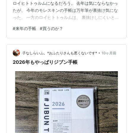
ロイヒトトゥルムになるだろう。 去年は気にならなかっ
たが、 今年のモレスキンの手帳は万年筆が裏抜け気にな
った。 一方のロイヒトトゥルムは、 裏抜けしにくいとの
評価が多い。 だが、モレスキンにはソフトカバーがあ
#
来年の手帳
#
買うのか？
り、 ロイヒトトゥルムはハードカバーしか無い。 などと
悩んでいる時点で、 買う気まんまんってことだな
ぁ・・・。
•
子なしらいふ。*おふたりさんも悪くないです*
10ヶ月前
2026年もやっぱりジブン手帳