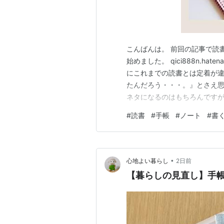
こんばんは。 前回の記事で読
始めました。 qici888n.ha
にこれまでの読書とは定着が違
たんだろう・・・。』とさえ思
ネタになるのはもちろんですが
に嬉しいことなのかと実感して
#
読書
#
手帳
#
ノート
#
書
ったこと 読書ノートを始めて
が、 ふと疑問に感じることが
•
心地よい暮らし
2日前
【暮らしの見直し】手