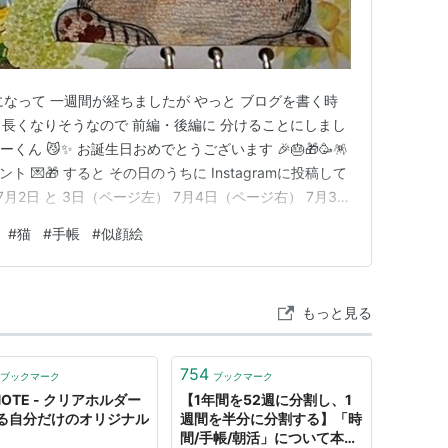
になって 一週間が経ちましたが やっと ブログを書く時
回は 長くなりそうなので 前編・後編に 分けることにしまし
くん 😼✨️ お誕生日おめでとうございます 🎉🎂🎁🥳🪅
ト 💌🎁 すると その日のうちに Instagramに投稿して
💕 7月2日 と 3日（ページ左） 7月4日（ページ右） 7月3
 一般人男性2人を「名誉毀損罪」で刑事告訴 子守康範氏の
#
猫
#
手帳
#
似顔絵
に 菅野完氏のチャンネルを訪れようとして…
もっと見る
754
ブックマーク
ブックマーク
NOTE - クリアホルダー
【1年間を52週に分割し、1
る自分だけのオリジナル
週間を半分に分割する】「時
間/手帳/朝活」について本気