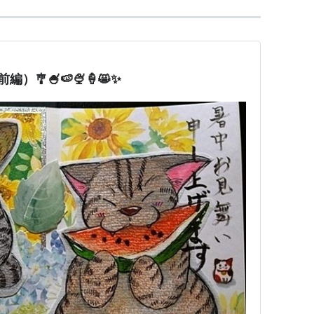
🎐🍧🍉🍨🍦😸✨️