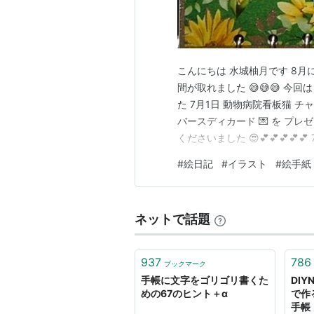
こんにちは 水城柚月です 8月
間が取れました 😅😅😅 今
た 7月1日 動物病院看板猫 チャー
バースディカード 💌 を プレゼン
くださいました 😍💕💕💕💕
日...（兵庫県問題） 元彦が
#
絵日記
#
イラスト
#
絵手紙
チャンネルで知り 直ぐに 次
ネットで話題
937
786
ブックマーク
手帳に文字をゴリゴリ書くた
DIY
めの67のヒント＋α
で作
手帳