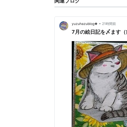
関連ブログ
•
yuzuhazublog🍀
21時間前
7月の絵日記を〆ます（前編）