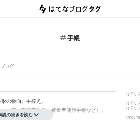
手帳
連ブログ
はてな
小形の帳面。手控え。
はてな
はてな
称。（例・
障害者手帳
、被爆者健康手帳など）。
解説の続きを読む
Copyrig