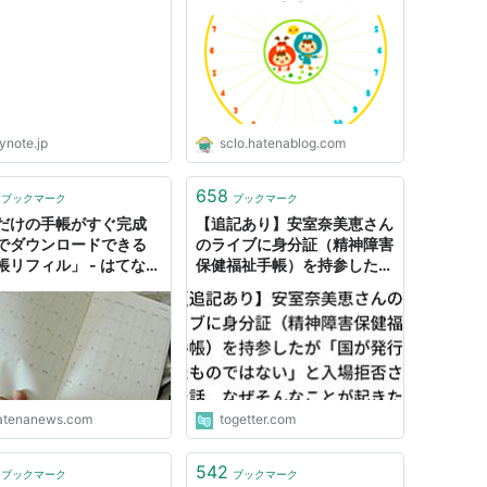
で勉強する【2】 - 僭越なが
ら【1テーマの本を30冊読ん
で勉強するブログ】
ynote.jp
sclo.hatenablog.com
658
ブックマーク
ブックマーク
だけの手帳がすぐ完成
【追記あり】安室奈美恵さん
でダウンロードできる
のライブに身分証（精神障害
帳リフィル」 - はてなニ
保健福祉手帳）を持参したが
ス
「国が発行したものではな
い」と入場拒否された話 な
ぜそんなことが起きた？
atenanews.com
togetter.com
542
ブックマーク
ブックマーク