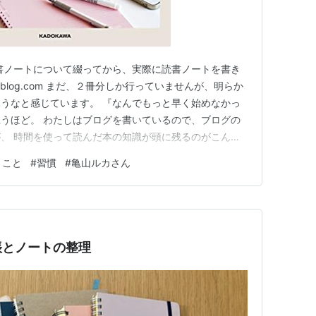
書ノートについて綴ってから、実際に読書ノートを書き
tenablog.com まだ、２冊分しか行っていませんが、明らか
うなと感じています。 『なんでもっと早く始めなかっ
うほど。 わたしはブログを書いているので、ブログの
、 時間を使って読んだ本の知識が頭に残るのがこんな
います。 １.読書ノートを始めたことで、ふと疑問に思
くこと
#
習慣
#
亀山ルカさん
「書く」ということの凄さに改めて気づき始めたのです
…
帳とノートの整理