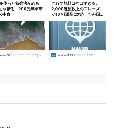
adを使った勉強法がめち
これで無料はやばすぎる。
ちゃ捗る - 200光年軍隊
2,000種類以上のフレーズ
の中身
が13ヶ国語に対応した外国
語会話サポートアプリ「世界
会話手帳」｜男子ハック
w.200kounen-training.com
www.danshihack.com