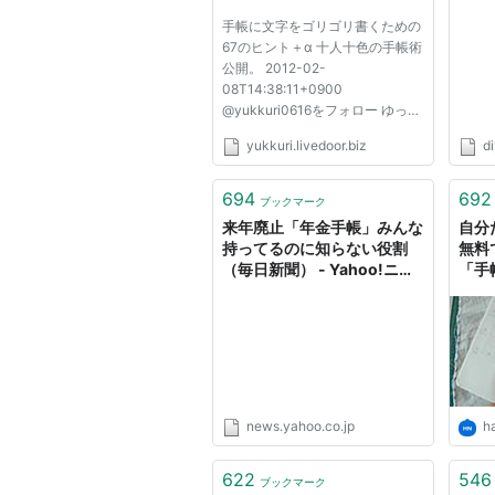
手帳に文字をゴリゴリ書くための
67のヒント＋α 十人十色の手帳術
公開。 2012-02-
08T14:38:11+0900
@yukkuri0616をフォロー ゆっく
りしていってね!!-ゆっくりライフ
yukkuri.livedoor.biz
di
ハック、しませんか？- ライフハ
ック 手帳に文字をゴリゴリ書く
ための67のヒント＋α Tweet 前
694
692
ブックマーク
書き 「WEB2.0」という言葉が流
来年廃止「年金手帳」みんな
自分
行ったと同時期くらいでしょう...
持ってるのに知らない役割
無料
（毎日新聞） - Yahoo!ニュ
「手
ース
ュー
news.yahoo.co.jp
h
622
546
ブックマーク