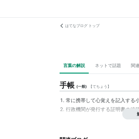
はてなブログ トップ
言葉の解説
ネットで話題
関
手帳
(
一般
)
【
てちょう
】
常に携帯して心覚えを記入する
行政機関が発行する証明書の総