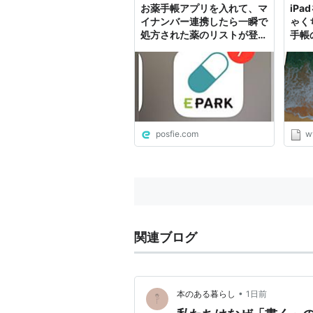
お薬手帳アプリを入れて、マ
iP
イナンバー連携したら一瞬で
ゃく
処方された薬のリストが登録
手帳
された…、これだよ！マイナ
ンバーに求めてたのは！
posfie.com
ww
関連ブログ
•
本のある暮らし
1日前