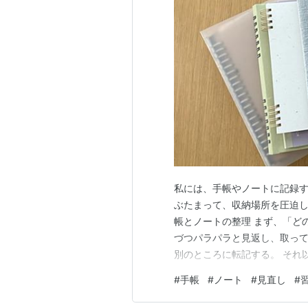
私には、手帳やノートに記録す
ぶたまって、収納場所を圧迫し
帳とノートの整理 まず、「ど
づつパラパラと見返し、取っ
別のところに転記する。 それ
ことにしました。 見直す手順
#
手帳
#
ノート
#
見直し
#
いものはシュレッダー 見返し
時のメモなど、 今でも参考に