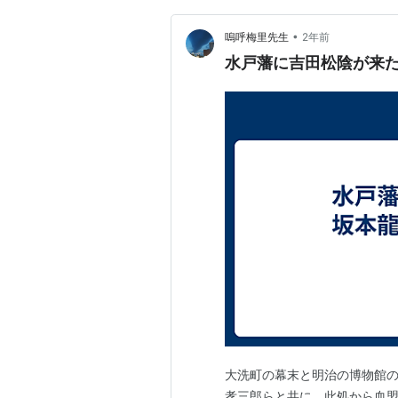
•
嗚呼梅里先生
2年前
水戸藩に吉田松陰が来
大洗町の幕末と明治の博物館の
孝三郎らと共に、此処から血盟