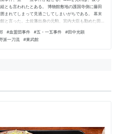
組とも言われたとある。 博物館敷地の護国寺側に藤田
囲まれてしまって見過ごしてしまいがちである。 幕末
念館と言った。土佐藩出身の元勲、宮内大臣も勤めた田中
献を顕彰するため、旧水戸藩領での記念館の設立に尽力し
郎
#
血盟団事件
#
五・一五事件
#
田中光顕
は田中光顕の像が建っている。 田中光顕の叔父は那須信
野派一刀流
#
東武館
後藤象二郎の叔父が吉田…