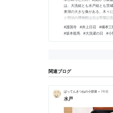
は、大洗組とも水戸組とも茨城
東湖の大きな像がある。木々に
と明治の博物館は元は常陽記
光顕が、維新への水戸藩の貢
#
護国寺
#
井上日召
#
橘孝三
たものである。 博物館の前に
#
坂本龍馬
#
大洗濯の日
#
小
吾、吉田東洋を暗殺した人物。
関連ブログ
•
ばってんきつねの小部屋
1年前
水戸