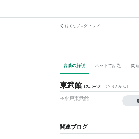
はてなブログ トップ
言葉の解説
ネットで話題
関
東武館
(
スポーツ
)
【
とうぶかん
】
→
水戸東武館
関連ブログ