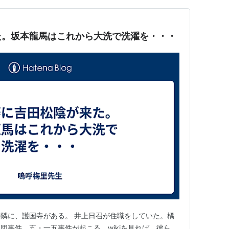
た。坂本龍馬はこれから大洗で洗濯を・・・
隣に、護国寺がある。 井上日召が住職をしていた。橘
団事件、五・一五事件が起こる。wikiを見れば、彼ら