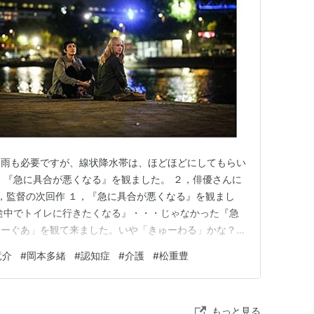
000)
。雨も必要ですが、線状降水帯は、ほどほどにしてもらい
，『急に具合が悪くなる』を観ました。 ２，俳優さんに
４，監督の次回作 １，『急に具合が悪くなる』を観まし
途中でトイレに行きたくなる』・・・じゃなかった『急
ゅーぐあ」を観て来ました。いや「きゅーわる」かな？ど
画の内容は・・・。 映画.ｃｏｍより 舞台はフランス、
竜介
#
岡本多緒
#
認知症
#
介護
#
松重豊
で、マリー＝ルーの方は、老人介護施設の「ディレクタ
ニチュード」という認…
もっと見る