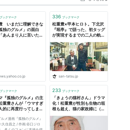
od』(2001)
336
ブックマーク
ブックマーク
豊 いまだに理解できな
松重豊×甲本ヒロト。下北沢
1)
孤独のグルメ」の面白
『珉亭』で語った、初タッグ
「あんまり人に言いたく
が実現するまでの二人の軌跡
作品ではあった」（スポ
【『劇映画 孤独のグルメ』
ネックス） - Yahoo!
特別対談】｜さんたつ by 散
ース
歩の達人
ews.yahoo.co.jp
san-tatsu.jp
)
233
ブックマーク
ブックマーク
マ『孤独のグルメ』の主
「きょうの猫村さん」ドラマ
松重豊さんが「ウマすぎ
化！松重豊が性別も生物の垣
)
人的に再度行ってしまっ
根も超え、猫の家政婦に（コ
」に行ってみた | ロケッ
メントあり） - コミックナタ
グルメ漫画『孤独のグルメ』
ュース24
リー
:久住昌之 / 作画:谷口ジロ
は、多くのファンに支持を得