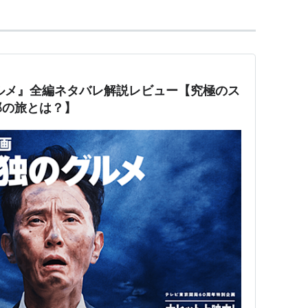
ルメ』全編ネタバレ解説レビュー【究極のス
けの料理店の店主役
郎の旅とは？】
(2005)
主演：ユースケ・サンタマリア