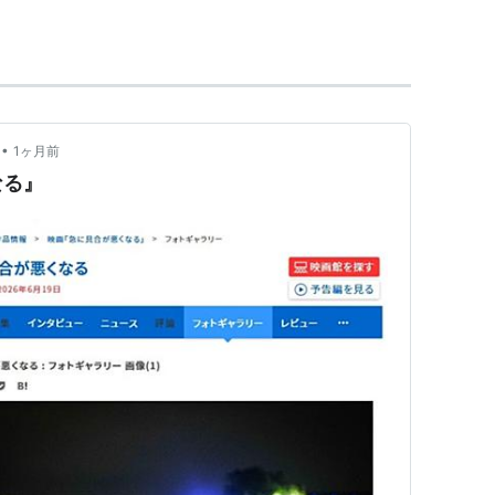
狼』、『ビックマネー』、『共犯者』、『亀は意外
しく、テレホンショッキングでも川平から松重に順
•
1ヶ月前
恥ずかしがり屋さんとの噂。
なる』
)