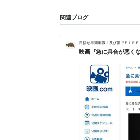
る。
例 『踊る大捜査線』、『甦える金
関連ブログ
と速く泳ぐ』など。
川平慈英とは、公私とも仲がいいら
番が回った。
目指せ早期退職！及び腰でＦＩＲＥ
トーク番組で見せる素顔は、かなり
映画『急に具合が悪く
出演映画作品
1990年代
『地獄の警備員』(1992)
『午後の遺言状』(1995)
『東京夜曲』(1997)
『リング』(1998)
『らせん』(1998)
『アドレナリンドライブ』(1999
『EM EMBALMING』(1999)