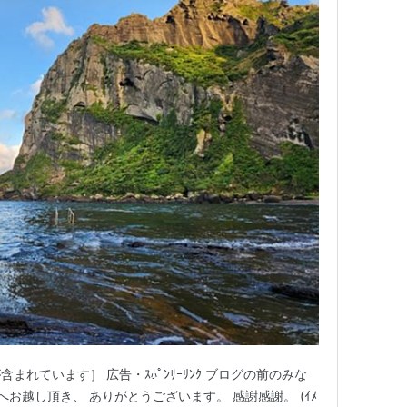
会社社長役
10月-2010年3月）
-9月、フジテレビ)
010年10月-12月）
れています］ 広告・ｽﾎﾟﾝｻｰﾘﾝｸ ブログの前のみな
 blogへお越し頂き、 ありがとうございます。 感謝感謝。 (ｲﾒ