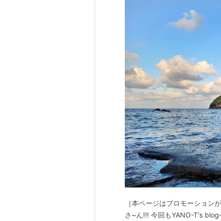
2008年
「怨み屋本舗」(2008)ヤミ金
2009年
不毛地帯
（フジテレビ、2009年
2010年
夏の恋は虹色に輝く
(2010年7
「
クローン ベイビー
」（TBS、2
［本ページはプロモーションが含ま
さ~ん!!! 今回もYANO-T's