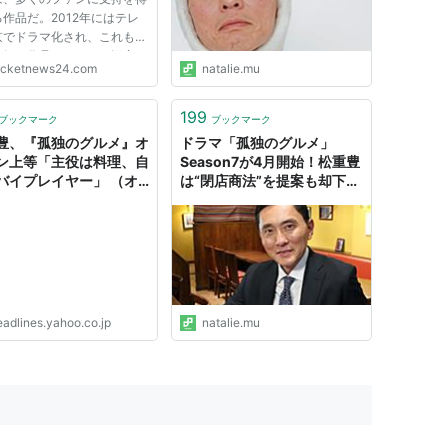
裕二
作品だ。2012年にはテレ
京でドラマ化され、これもま
人気の作品となった。深夜ド
ocketnews24.com
natalie.mu
だったため、劇中の美味しそ
(2003)
料理を見て「夜中にお腹を鳴
た人」もいるのではないだろ
199
ブックマーク
ブックマーク
 そのドラマで主人公・...
豊、『孤独のグルメ』オ
ドラマ「孤独のグルメ」
藤隆太
ン上等「主役は料理、自
Season7が4月開始！松重豊
3)
バイプレイヤー」 （オ
は“閉店商法”を提案も却下
） - Yahoo!ニュース
（コメントあり） - コミック
ナタリー
04)
eadlines.yahoo.co.jp
natalie.mu
N THE UNIVERSE』(2004)