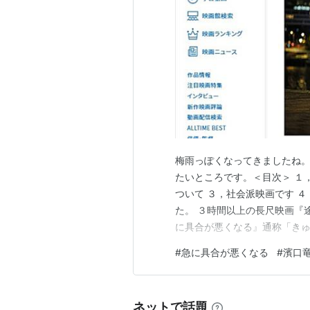
2000年
『カリスマ』(2000)
『MONDAY』(2000)
『どら平太』(2000)
『ざわざわ下北沢』(2000)
『博多ムービー ちんちろまい』(2
『新・仁義なき戦い』(2000)
梅雨っぽくなってきましたね
『三文役者』(2000)
たいところです。＜目次＞ １
ついて ３，社会派映画です 
2001年
た。 ３時間以上の長尺映画『
に具合が悪くなる』通称「き
『EUREKA』(2001)
ちらでもお好きな方を。さて映
#
急に具合が悪くなる
#
濱口
『人間の屑』(2001)
主人公はマリーとマリの２人
ー」という名の管理職。「ユマ
『えんがわの犬』(2001)
『サトラレ』(2001)
ネットで話題