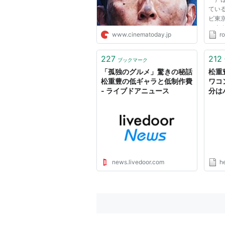
『Ｔ.Ｒ.Ｙ.』(2003)主演：織田
ている
『姐御』(2003)
ビ東
た大
『オー・ド・ヴィ』(2003)
www.cinematoday.jp
r
ラマ
『Rodeo Drive ロデオドライブ』
うな
らし
227
212
『ドラゴンヘッド』(2003)
ブックマーク
うか？
「孤独のグルメ」驚きの秘話
松重
『ROCKERS』(2003)主演：佐
松重豊の低ギャラと低制作費
ワコ
『バーズアイ BIRD'S EYE』(200
- ライブドアニュース
分は
リコン
2004年
『メシア 伝えられし者たち』(20
『着信アリ』(2004)
news.livedoor.com
h
『ワラ(^○^)番長』(2004)
『参の珠「オレオレ」』(2004)
『Believer』(2004)
『地球で最後のふたり LAST LIFE I
『血と骨』(2004)