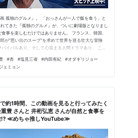
映画 孤独のグルメ』。 「おっさんが一人で飯を食う」と
されてきた『孤独のグルメ』が、ついに劇場版となりまし
だ食事を楽しむだけではありません。 フランス、韓国、
郎が“思い出のスープ”を求めて世界を巡る壮大な冒険
サバイバルあり、そして心温まる人間ドラマあり。 この
のグルメ』の作品概要、キャスト、そして結末までのネ
豊
#
杏
#
塩見三省
#
内田有紀
#
オダギリジョー
。 劇映画 孤独のグルメ 公式サイトより引用 ※本ペー
ジェミョン
本ページは…
ゴ
』(2007)
で約1時間、この動画を見ると行ってみたく
重豊 さんと 井桁弘恵 さんが自然と食事を
007)
️ ≪めちゃ推しYouTube≫
主人公の喜代美の父、若狭塗り箸職人・正典役。