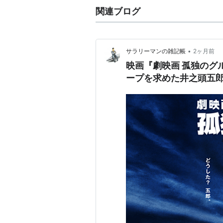
関連ブログ
『レディ・ジョーカー』(2004)
『ロスト★マイウェイ(2004)
2005年
•
サラリーマンの雑記帳
2ヶ月前
映画『劇映画 孤独のグ
『離婚弁護士』天海祐希いきつ
ープを求めた井之頭五
『キャッチボール屋』(2005)
『転がれ！たま子』(2005)
『いらっしゃいませ、患者さま。』
『SHINOBI』(2005)
『亀は意外と速く泳ぐ』(2005)
『極道の妻たち 情炎』(2005)
『交渉人 真下正義』(2005)
2006年
『刺青 堕ちた女郎蜘蛛』(2006)