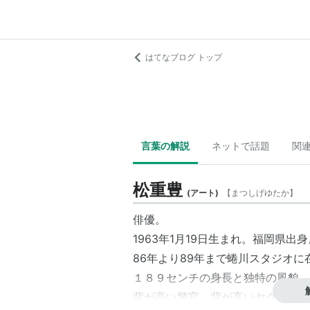
はてなブログ トップ
言葉の解説
ネットで話題
関
松重豊
(
アート
)
【
まつしげゆたか
】
俳優。
1963年1月19日生まれ。福岡県出身
86年より89年まで蜷川スタジオ
１８９センチの身長と独特の風貌、
背が高い警官、背が高いヤクザ、背