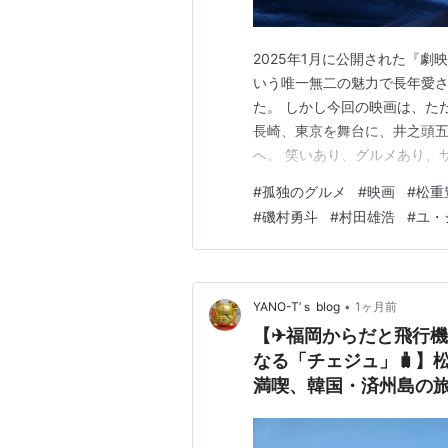
『ネコと金魚の恋物語』(2006)
『悲しき天使』(2006)
2025年1月に公開された『劇
『愛の流刑地』(2006)
いう唯一無二の魅力で長年愛
『太陽の傷』(2006)
た。 しかし今回の映画は、た
『ラフ ROUGH』(2006)
長崎、東京を舞台に、井之頭五
へ。 笑いあり、グルメあり、
『シムソンズ』(2006)
記事では、映画『劇映画 孤独
『チェケラッチョ!!』(2006)
#
孤独のグルメ
#
映画
#
松重
タバレを詳しく解説していきます
#
磯村勇斗
#
村田雄浩
#
ユ・
ジはネタバレを含みます。 ※
2007年
『死ぬかと思った』第７話
『
スキヤキ・ウエスタン ジャン
•
YANO-T’ｓ blog
1ヶ月前
『龍が如く 劇場版』(2007)
【✈福岡からだと飛行機
なる「チェジュ」🧳】松
『しゃべれども しゃべれども』(2
満喫、韓国・済州島の旅⁉
『図鑑に載ってない虫』(2007)
『ちりとてちん』(2007) 