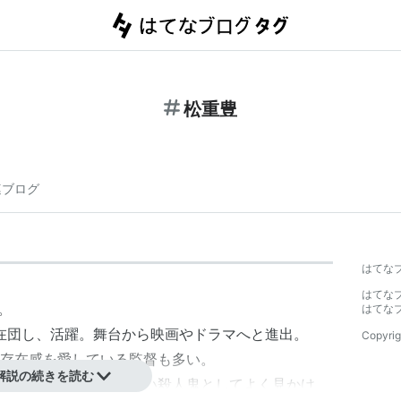
松重豊
連ブログ
はてな
はてな
。
はてな
に在団し、活躍。舞台から映画やドラマへと進出。
Copyrig
存在感を愛している監督も多い。
解説の続きを読む
が高い殺し屋、背が高い殺人鬼としてよく見かけ