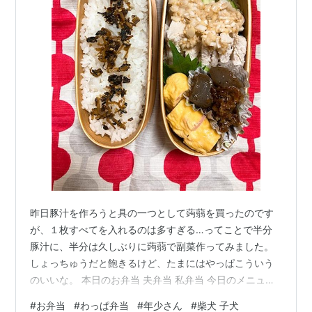
昨日豚汁を作ろうと具の一つとして蒟蒻を買ったのです
が、１枚すべてを入れるのは多すぎる…ってことで半分
豚汁に、半分は久しぶりに蒟蒻で副菜作ってみました。
しょっちゅうだと飽きるけど、たまにはやっぱこういう
のいいな。 本日のお弁当 夫弁当 私弁当 今日のメニュー
棒棒鶏（withきゅうり＆キャベツサラダミックス＆ミニ
#
お弁当
#
わっぱ弁当
#
年少さん
#
柴犬 子犬