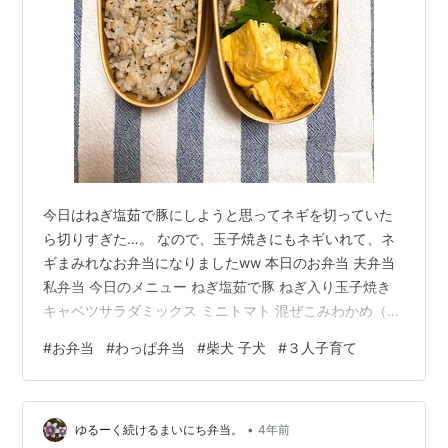
今日はねぎ塩茹で豚にしようと思ってネギを切っていた
ら切りすぎた…。 なので、玉子焼きにもネギいれて、ネ
ギまみれなお弁当になりましたww 本日のお弁当 夫弁当
私弁当 今日のメニュー ねぎ塩茹で豚 ねぎ入り玉子焼き
キャベツサラダミックス ミニトマト 混ぜこみわかめ（高
菜）もち麦ご飯 今朝のお弁当作り 豚肉茹でました。 刻
#
お弁当
#
わっぱ弁当
#
柴犬 子犬
#
３人子育て
んだネギに熱した油をジュッとかけて、塩＋みりん＋鰹
節で和えたところに茹でた豚肉を投入。 キャベツサラダ
ミックスの上にどかっとのせました。 あとは玉子焼き焼
•
きました。 今朝の調理は、以上です。 今日のふりかけ、
ゆるーく続けるまいにち弁当。
4年前