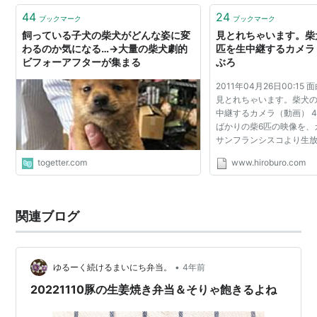
44
24
ブックマーク
ブックマーク
飼っている子犬の柴犬がどんな姿に変
見とれちゃいます。柴
わるのか気になる…→大量の柴犬劇的
匹を生中継するカメラ（
ビフォーアフターが集まる
ぶろ
2011年04月26日00:1
見とれちゃいます。柴犬の
中継するカメラ（動画） 4
ばかりの柴6匹の映像を、
サンフランシスコより生
れるUstreamチャンネ
togetter.com
www.hiroburo.com
過去にも柴犬が生まれる
今回はシーズン3。子犬...
関連ブログ
•
ゆるーく続けるまいにち弁当。
4年前
20221110豚の生姜焼き弁当＆そりゃ飽きるよね