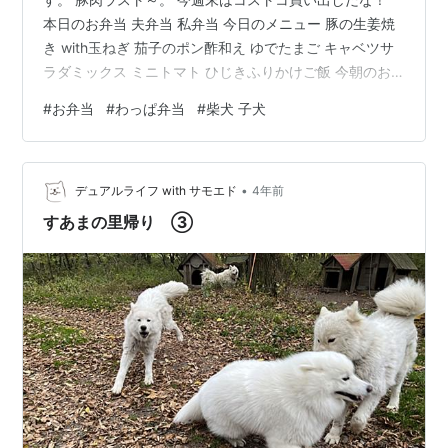
本日のお弁当 夫弁当 私弁当 今日のメニュー 豚の生姜焼
き with玉ねぎ 茄子のポン酢和え ゆでたまご キャベツサ
ラダミックス ミニトマト ひじきふりかけご飯 今朝のお
弁当作り 豚肉をフライパンで両面焼き色を付けたら、砂
#
お弁当
#
わっぱ弁当
#
柴犬 子犬
糖＋醤油＋みりん＋おろし生姜を混ぜた調味液にドボ
ン。 フライパンをキッチンペーパーで軽くふいたら玉ね
ぎ炒めて、調味液ごと豚肉再投入。 煮詰めて完成。 茄子
•
はレンチンで。 耐熱容器に入れてごま油を回しかけて蓋
デュアルライフ with サモエド
4年前
をして600wで4分加熱。 仕上げにポン酢で和えました。
すあまの里帰り ③
あとはゆで…