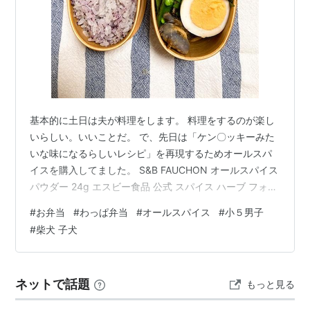
基本的に土日は夫が料理をします。 料理をするのが楽し
いらしい。いいことだ。 で、先日は「ケン〇ッキーみた
いな味になるらしいレシピ」を再現するためオールスパ
イスを購入してました。 S&B FAUCHON オールスパイス
パウダー 24g エスビー食品 公式 スパイス ハーブ フォシ
ョン価格: 378 円楽天で詳細を見る ちなみに夫はケン〇
#
お弁当
#
わっぱ弁当
#
オールスパイス
#
小５男子
ッキーを食べたことがないらしい。 正解がわかるのか？
#
柴犬 子犬
ww ってことで、せっかく購入したのならとオールスパ
イス使いたくなりましたw 本日のお弁当 夫弁当 私弁当
今日のメニュー 鶏もも肉のオールスパイス焼き 焼野菜
ネットで話題
もっと見る
（じゃがいも＆スナップエンドウ） 味玉 千切りキャ…