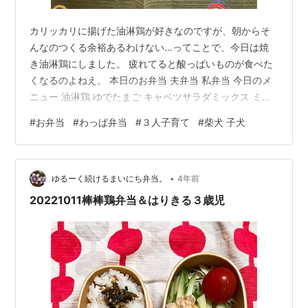
カリッカリに揚げた油淋鶏が好きなのですが、朝からそ
んなのつくる余裕あるわけない…ってことで、今日は焼
き油淋鶏にしました。 疲れてると酸っぱいものが食べた
くなるのよねえ。 本日のお弁当 夫弁当 私弁当 今日のメ
ニュー 油淋鶏 ゆでたまご キャベツサラダミックス ミニ
トマト 混ぜこみわかめ（若菜）ご飯 今朝のお弁当作り
#
お弁当
#
わっぱ弁当
#
３人子育て
#
柴犬 子犬
鶏もも肉に醤油、酒、おろし生姜で下味付けて片栗粉ま
ぶしてフライパンで焼きました。 タレはいつも黒酢なの
ですが、前回米酢使ってみたら物足りなかったのでやっ
•
ぱり黒酢に戻りましたw mainichibento.hatenablog.jp 今
ゆるーく続けるまいにち弁当。
4年前
朝の調理は、以上です。 ゆでたまごは昨夜ゆでるだ…
20221011棒棒鶏弁当＆はりきる３歳児