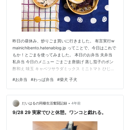
昨日の昼休み、炒りごま買いに行きました。 有言実行w
mainichibento.hatenablog.jp ってことで、今日はこれで
もか！とごまを使ってみました。 本日のお弁当 夫弁当
私弁当 今日のメニュー ごまごま唐揚げ 蒸し茄子のポン
酢和え 味玉 キャベツサラダミックス ミニトマト ひじき
ふりかけご飯 今朝のお弁当作り 鶏もも肉に下味付けて片
#
お弁当
#
わっぱ弁当
#
柴犬 子犬
栗粉をもみこんで、炒りごまをはりつけてビストロのオ
ートメニューごまごま唐揚げにお任せ。 茄子もレンチン
です。 耐熱容器に入れてごま油をまわしかけて蓋をし
•
て、600wで4分加熱。 仕上げにポン酢で和えました。
だいはるの同棲生活奮闘記録
4年前
今朝の調理は、以上です。 味玉は作り置き…
9/28 29 実家でひと休憩。ワンコと戯れる。