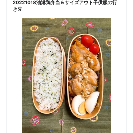
苦労しました。ブリーダーさんから譲っていただいた当
20221018油淋鶏弁当＆サイズアウト子供服の行
日、我が 家に到着してキャリーケ…
き先