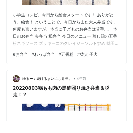
小学生コンビ、今日から給食スタートです！ ありがと
う、給食！ ということで、今日からまた大人弁当です。
何度も言いますが、本当に子どものお弁当は苦手…。 本
日のお弁当 夫弁当 私弁当 今日のメニュー 蒸し鶏の五香
粉ネギソース ズッキーニのクレイジーソルト炒め 味玉
キャベツサラダミックス ミニトマト ひじきふりかけご飯
#
お弁当
#
わっぱ弁当
#
五香粉
#
柴犬 子犬
今朝のお弁当作り 鶏もも肉をフォークでブシブシ穴あけ
て、耐熱容器に入れて酒をふりかけて蓋をしてビストロ
のオートメニュー棒棒鶏で蒸し鶏にしました。 待ってい
•
る間に長ネギ切って、熱した油をジュッとかけて塩と五
ゆるーく続けるまいにち弁当。
4年前
香粉まぜました。 油を熱しただけのフライパンでズッキ
20220803鶏もも肉の黒酢照り焼き弁当＆脱
ーニ炒めました。 味付…
走！？