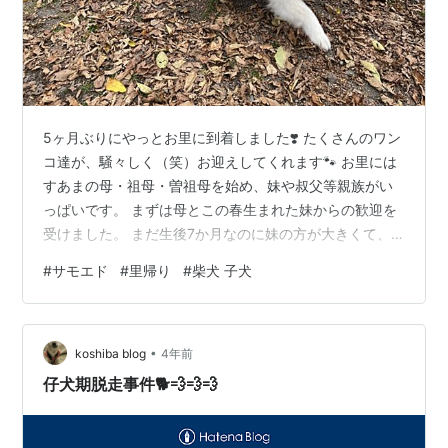
5ヶ月ぶりにやっとお里に到着しました❣️ たくさんのワン
コ達が、騒々しく（笑）お迎えしてくれます🐾 お里には
すあまの母・祖母・曽祖母を始め、妹や叔父等親族がい
っぱいです。 まずは母とこの春生まれた妹からの歓迎を
受けました。 まだ生後7か月なのに妹の方が大きくて、
しかもとんでもないヤンチャ姫😅 すあま、もみくちゃに
#
サモエド
#
里帰り
#
柴犬 子犬
されてます🤣🤣 今回のお楽しみは親族との再会だけでは
ありません。 柴犬の赤ちゃんが産まれてます✨ 生後2週
間程のチビッコで、可愛いったらもう😍😍😍 ポケットに
•
入れて持ち帰ってしまいそうです…。 すあまお嬢様はこ
koshiba blog
4年前
のままお里にお泊まりです。 さて、シャペロンは自由を
仔犬期脱走事件🐕💨💨💨
満喫しますか☺️☺️☺️