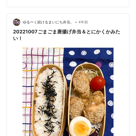
トマト） 蒟蒻の甘辛炒め 紅生姜入り玉子焼き ちりめん
高菜ふりかけご飯 今朝のお弁当作り 鶏むね肉にフォーク
でブシブシ穴あけて、塩と酒をぬり込んで耐熱容器に入
•
れて蓋をしてビストロのオートメニュー棒棒鶏にお任
ゆるーく続けるまいにち弁当。
4年前
せ。 たれは市販の胡麻ドレッシングベースにごま油とか
20221007ごまごま唐揚げ弁当＆とにかくかみた
鶏がらスープの素とか炒りごま…
い！