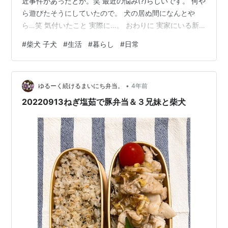
近事件があったとか。笑 最近の悩み(?)らしいです。 何や
ら遊びたそうにしていたので。 犬の居ぬ間になんとや
ら…笑 気付いたこと 実際に…。 おわりに 実家にいる新
人ワンコ だいはるが家を出たのが7月9日なのですが、そ
#
柴犬 子犬
#
生活
#
暮らし
#
日常
れと入れ替わる形で新しく家族へ出迎えたわんこ🐶がい
ます。 さくら🌸ちゃんになります。 メスの黒柴犬で、ま
だ生まれて1年も満たない子供ワンコです。とにかく好奇
•
心旺盛で、知らないところに対して興味津々です。 おま
ゆるーく続けるまいにち弁当。
4年前
いは何を嗅いどるんじゃ。笑 最近事件があったとか。笑
20220913ねぎ塩茹で豚弁当＆３兄妹と柴犬
普段室内飼いを…