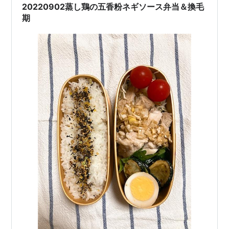
混ぜこみわかめの高菜は最近ハチ＆ナナの小学生コンビ
20220902蒸し鶏の五香粉ネギソース弁当＆換毛
のお気に入り。 ちょ…
期