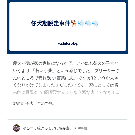
愛犬が我が家の家族になった頃、いかにも柴犬の子犬と
いうより 「若い小柴」という感じでした。ブリーダーさ
んのところで売れ残り(言葉は悪いです が)というか大き
くなりかけてしまった子だったのです。家にとっては将
来的に展覧会 で優勝🏆するような立派な犬じゃなきゃ困
る❕❕というわけではないので、どんな子で もカワイイ我
#
柴犬 子犬
#
犬の脱走
が子として受け入れました。 ただ，すごく警戒心が強く
神経質な性格で、さほどフレンドリーでもありませんで
し た。柴犬の特徴が強く出ているというのでしょうか。
•
人に甘えることも下手で、とにか く距離を縮めることに
ゆるーく続けるまいにち弁当。
4年前