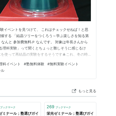
験イベントを見つけて、 これはチェックせねば！と思
開催する 「結晶ツリーをつくろう～学ぶ楽しさを知る第
なんと 参加費無料🎉 なんです。 対象は年長さんから
る理科実験」って聞くとちょっと難しそうに感じるけ
尿素水を使って再結晶の実験をするそうです🎄これ、冬の時
科の知識って、実際に“目で見て体験する”とグッと定着す
理科イベント
#
塾無料体験
#
無料実験イベント
読むより、こうして「わぁ！できた！」という体験から
ール
おもしろい…
もっと見る
269
ブックマーク
ブックマーク
ゼミナール；塾選びガイ
栄光ゼミナール；塾選びガイ