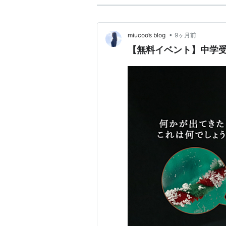
•
miucoo’s blog
9ヶ月前
【無料イベント】中学