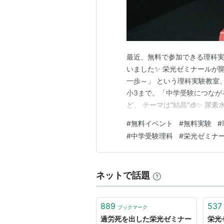
最近、無料で参加できる理科実
いました✨ 栄光ゼミナールが
一歩～」 という理科実験教室、
小3まで。「中学受験につなが
ど、 テーマは“結晶”🧊✨ 
期にもぴったりですよね☺️ 理
#
無料イベント
#
無料実験
#
るんですよね。 ただ教科書で
#
中学受験理科
#
栄光ゼミナ
学ぶことで、 自然と“理科って
ネットで話題
889
537
ブックマーク
過労死を出した栄光ゼミナー
栄光