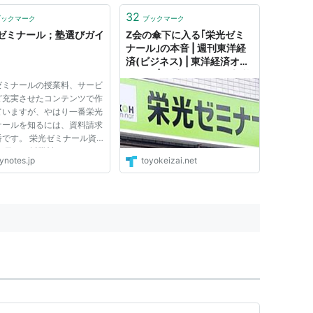
ご案内 個別指導のご案内。
習のご案内 個別指導のご案内。
子供たちは・」資料集栄光ブ
「今子供たちは・」資料集栄光ブ
32
ブックマーク
ブックマーク
ット とっておきなＤＶＤ...
ックレット とっておきなＤＶＤ...
ゼミナール；塾選びガイ
Z会の傘下に入る｢栄光ゼミ
ナール｣の本音 | 週刊東洋経
済(ビジネス) | 東洋経済オン
ライン | 経済ニュースの新基
ゼミナールの授業料、サービ
準
ど充実させたコンテンツで作
ていますが、やはり一番栄光
ナールを知るには、資料請求
番です。 栄光ゼミナール資
容 日程と授業料についての
ynotes.jp
toyokeizai.net
内 栄光ゼミナールの夏期講
ご案内 個別指導のご案内。
子供たちは・」資料集栄光ブ
ット とっておきなＤＶＤ...