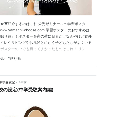
☆▼紹介するのはこれ 栄光ゼミナールの学習ポスタ
.yamachi-choose.com 学習ポスターのおすすめは
「貼り勉」！ポスターを家の壁に貼るだけなんやけど案外
トイレやリビングやお風呂とにかく子どもたちがよくいる
ポスターの中でも買ってよかったものはこれ！ リンク
ーブックこんな感じで小学校の全学年に対応してくれてる
ール
#
貼り勉
けば何年生であっても活用できるよ☆▼こちらもどうぞ
•
中学受験記
1年前
校の設定(中学受験案内編)