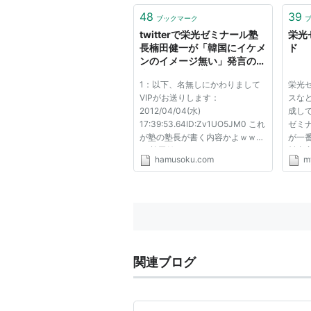
習の
「今
48
39
ブックマーク
ックレ
twitterで栄光ゼミナール塾
栄光
長楠田健一が「韓国にイケメ
ド
ンのイメージ無い」発言の杉
本彩に差別発言し炎上:ハム
1：以下、名無しにかわりまして
栄光
スター速報
VIPがお送りします：
スな
2012/04/04(水)
成し
17:39:53.64ID:Zv1UO5JM0 これ
ゼミ
が塾の塾長が書く内容かよｗｗｗ
が一
ｗ 楠田健一ツイッター
料内
hamusoku.com
m
https://twitter.com/#!/kenichikus
ご案
uda ほかの発言
習の
http://twittaku.info/usertweet.ph
「今
p?usr=KenichiKusuda&num=0
ックレ
2：以下、名無しにかわりまして
VIPがお送りします...
関連ブログ