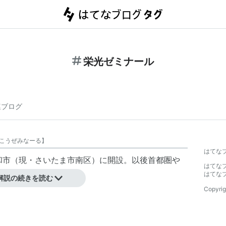
栄光ゼミナール
連ブログ
こうぜみなーる
】
はてな
浦和市（現・さいたま市南区）に開設。以後首都圏や
はてな
はてな
解説の続きを読む
Copyrig