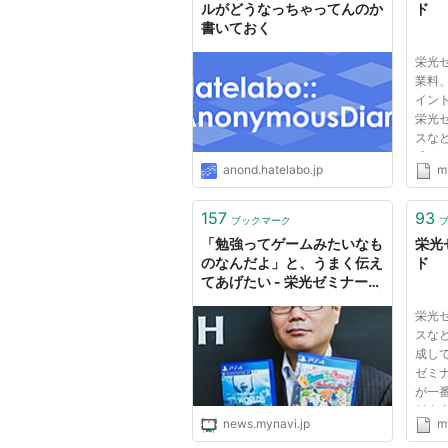
ルがどうなっちゃってんのか
ド
書いておく
栄光
業料
イン
栄光
スな
成し
anond.hatelabo.jp
m
ゼミ
が一
料内
157
93
ブックマーク
ご案内
「勉強ってゲームみたいなも
栄光
のなんだよ」と、うまく伝え
ド
てあげたい - 栄光ゼミナー
ル・業務支援本部長の長島氏
栄光
が語る | マイナビニュース
スな
成し
ゼミ
が一
料内
news.mynavi.jp
m
ご案