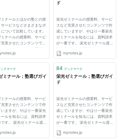
ド
ゼミナールとほかの塾との授
栄光ゼミナールの授業料、サービ
、サービスなどさまざまなポ
スなど充実させたコンテンツで作
トについて比較しています。
成していますが、やはり一番栄光
ゼミナールの授業料、サービ
ゼミナールを知るには、資料請求
ど充実させたコンテンツで作
が一番です。 栄光ゼミナール資
ていますが、やはり一番栄光
料内容 日程と授業料についての
ynotes.jp
mynotes.jp
ナールを知るには、資料請求
ご案内 栄光ゼミナールの夏期講
番です。 栄光ゼミナール資
習のご案内 個別指導のご案内。
容 日程と授業料についての
「今子供たちは・」資料集栄光ブ
84
ブックマーク
ブックマーク
 栄光ゼミナールの夏期講...
ックレット とっておきなＤＶＤ...
ゼミナール；塾選びガイ
栄光ゼミナール；塾選びガイ
ド
ゼミナールの授業料、サービ
栄光ゼミナールの授業料、サービ
ど充実させたコンテンツで作
スなど充実させたコンテンツで作
ていますが、やはり一番栄光
成していますが、やはり一番栄光
ナールを知るには、資料請求
ゼミナールを知るには、資料請求
番です。 栄光ゼミナール資
が一番です。 栄光ゼミナール資
容 日程と授業料についての
料内容 日程と授業料についての
ynotes.jp
mynotes.jp
内 栄光ゼミナールの夏期講
ご案内 栄光ゼミナールの夏期講