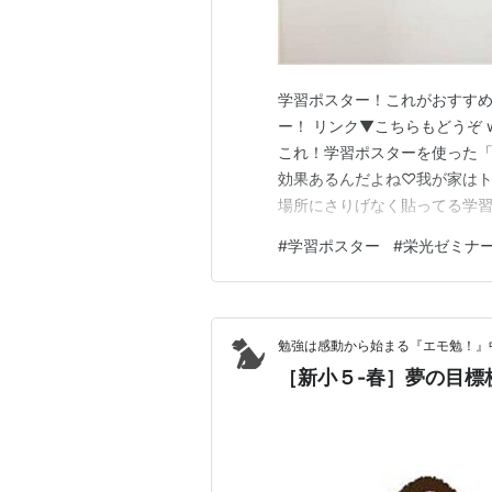
学習ポスター！これがおすすめ
ー！ リンク▼こちらもどうぞ www
これ！学習ポスターを使った
効果あるんだよね♡我が家は
場所にさりげなく貼ってる学習
栄光ゼミナールの学習ポスタ
#
学習ポスター
#
栄光ゼミナ
のがイイ！これさえ買ってお
www.yamachi-choos…
勉強は感動から始まる『エモ勉！』
［新小５-春］夢の目標