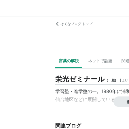
はてなブログ トップ
言葉の解説
ネットで話題
関
栄光ゼミナール
(
一般
)
【
えい
学習塾・進学塾の一。1980年に
仙台地区などに展開している。
関連ブログ