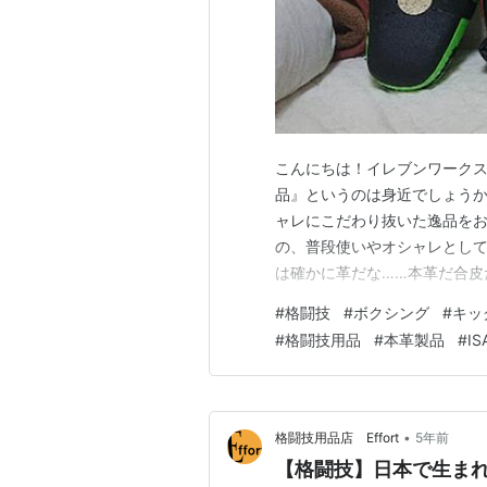
こんにちは！イレブンワークス
品』というのは身近でしょうか
ャレにこだわり抜いた逸品をお
の、普段使いやオシャレとして
は確かに革だな……本革だ合皮
持ってないから合皮なのかな
#
格闘技
#
ボクシング
#
キッ
革なら何が良いのかってのもよ
#
格闘技用品
#
本革製品
#
IS
ンには疎いし、小物で良いもの
•
格闘技用品店 Effort
5年前
【格闘技】日本で生ま