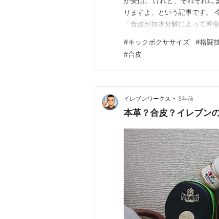
が安価。 けれど、それぞれに
りますよ、という記事です。 
「合皮が加水分解によって寿
をまとめてみようと思います！！
#
キックボクササイズ
#
格闘
の状態チェック 合皮を剥がし
#
合皮
るポイント 耐久性…
•
イレブンワークス
3年前
本革？合皮？イレブン