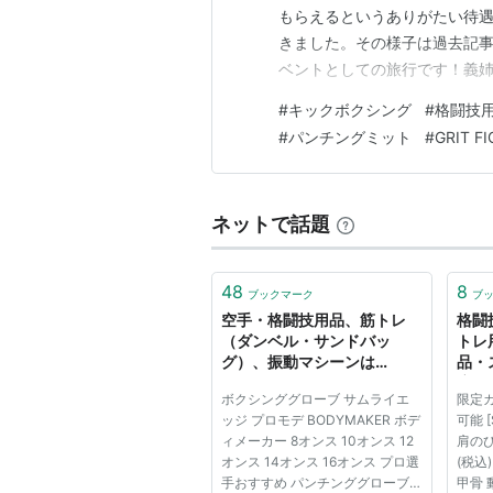
もらえるというありがたい待遇
きました。その様子は過去記事にて！ 
ベントとしての旅行です！義
が目白押しなのですが……例に
#
キックボクシング
#
格闘技
に充てました☆ そんなこんな
#
パンチングミット
#
GRIT F
返り！ 私的メインコ…
ネットで話題
48
8
ブックマーク
ブ
空手・格闘技用品、筋トレ
格闘
（ダンベル・サンドバッ
トレ
グ）、振動マシーンは
品・
BODYMAKER
店 
ボクシンググローブ サムライエ
限定カ
ッジ プロモデ BODYMAKER ボデ
可能 
ィメーカー 8オンス 10オンス 12
肩のび
オンス 14オンス 16オンス プロ選
(税込)
手おすすめ パンチンググローブ
甲骨 