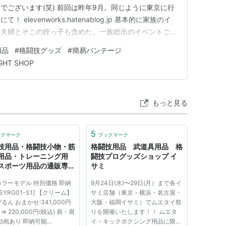
でございます(笑) 前回は昨年9月。同じように東京に行
elevenworks.hatenablog.jp 基本的に家族のイ
姉夫婦とそこの姪っ子も含めた、一族総出のイベントごと
よって個人の自由時間をもらって、格闘技ショップ巡り
用品
#
格闘技グッズ
#
簡易バンテージ
の旅行記です！目次をどうぞ！ 日程全体をざっくり振り
IGHT SHOP
もっと見る
5
ックマーク
ブックマーク
技用品・格闘技小物・筋
格闘技用品 武道具用品 格
用品・トレーニング用
闘技プログッズショップ イ
スポーツ用品の通販専門
サミ
ワイルドフィット
ラーモデル 特別価格 即納
9月24日(水)〜29日(月）まで各イ
[SYRG01-S1] 【クリーム】
サミ店舗（東京・横浜・名古屋・
るん おまかせ:341,000円
大阪・福岡イサミ）でムエタイ祭
 ⇒ 220,000円(税込) 肩・肩
りを開催いたします！！ ムエタ
動画あり 即納可能
イ・キックボクシング用品に限