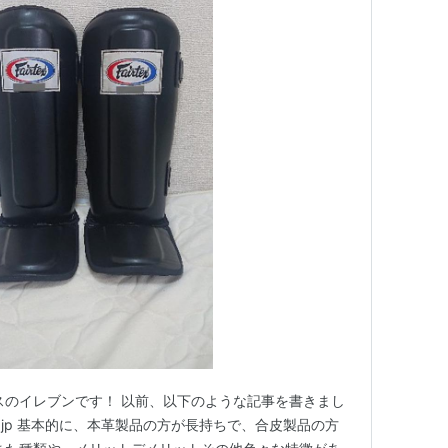
スのイレブンです！ 以前、以下のような記事を書きまし
enablog.jp 基本的に、本革製品の方が長持ちで、合皮製品の方