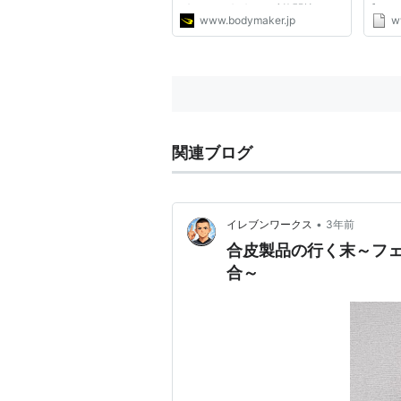
ボクシング グローブ 格闘技 メン
[SY
www.bodymaker.jp
w
ズ レディース
のびるん
275
円筋 即
リー
せ:341
関連ブログ
•
イレブンワークス
3年前
合皮製品の行く末～フ
合～