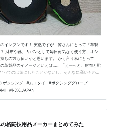
のイレブンです！ 突然ですが、皆さんにとって『革製
？ 財布や靴、カバンとして毎日何気なく使う方、オシ
持ちの方も多いかと思います。 かく言う私にとって
の革製品のイメージといえば…… 「えーっと、財布と靴
だってのは気にしたことがないし、そんなに高いものは
？それとも財布は頂き物だから本革なのかな？そもそも本
クボクシング
#
ムエタイ
#
ボクシンググローブ
くわからん！！」 ……といった感じです(笑)ファッショ
AMI
#
RDX_JAPAN
を持とうという気もほと…
れの格闘技用品メーカーまとめてみた