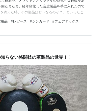
また種類や、メリットデメリットその他色々な特徴があ
今回たまたま、経年劣化した合皮製品を手に入れたので
命を終えた時、その製品はどうなるのか？」といったこと
 それでは目次！ はじめに 最初の状態チェック 2度目
技用品
#
レガース
#
シンガード
#
フェアテックス
てしまって、レガースとして使えるのか それでも気にな
の知らない格闘技の革製品の世界！！