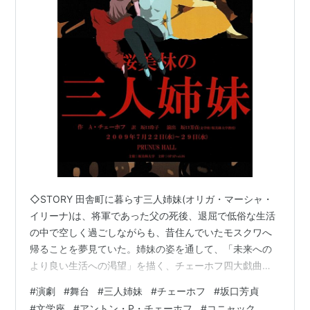
◇STORY 田舎町に暮らす三人姉妹(オリガ・マーシャ・
イリーナ)は、将軍であった父の死後、退屈で低俗な生活
の中で空しく過ごしながらも、昔住んでいたモスクワへ
帰ることを夢見ていた。姉妹の姿を通して、「未来への
より良い生活への渇望」を描く、チェーホフ四大戯曲の
一つ。 ーこの作品は、OPAPvol.18にて、坂口芳貞演出に
#
演劇
#
舞台
#
三人姉妹
#
チェーホフ
#
坂口芳貞
て上演され、今回が再演となります。今回は学生が主体
#
文学座
#
アントン・P・チェーホフ
#
コニャック