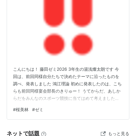
こんにちは！ 藤田ゼミ2026 3年生の湯浅燦太朗です 今
回は、前回同様自分たちで決めたテーマに沿ったものを
調べ、発表しました 鴻江理論 初めに発表したのは、こち
らも前回同様宴会部長のきりゅー！ うてからだ、あしか
らだをみんなのスポーツ競技に当てはめて考えました！
ですか、、、 パソコンが繋がなかったり、みんなのスポ
#
桜美林
#
ゼミ
ーツ競技に当てはめてもその人には当てはまらなかった
りとハプニングがたくさん！！！！ 来週までに評価方法
を明確に、仮説を持ってくることとなりました。 興味の
ネットで話題
もっと見る
あるテーマ5個！ 次に発表したのは、僕湯浅でした！ 僕