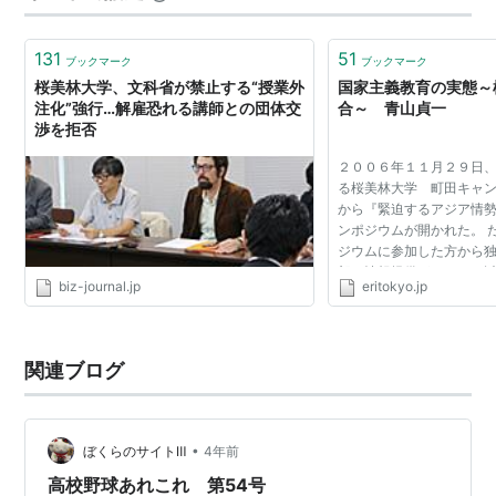
の今回の宿題は前回まで考えてきたものが解決したので
テーマを5個考えてくるも…
131
51
ブックマーク
ブックマーク
桜美林大学、文科省が禁止する“授業外
国家主義教育の実態～
注化”強行…解雇恐れる講師との団体交
合～ 青山貞一
渉を拒否
２００６年１１月２９日
る桜美林大学 町田キャン
から『緊迫するアジア情
ンポジウムが開かれた。 
ジウムに参加した方から
部に情報提供があった。
biz-journal.jp
eritokyo.jp
に書いたものである。 ま
パネリストは以...
関連ブログ
•
ぼくらのサイトⅢ
4年前
高校野球あれこれ 第54号