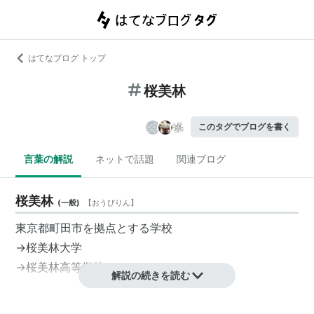
はてなブログ トップ
桜美林
このタグでブログを書く
言葉の解説
ネットで話題
関連ブログ
桜美林
(
一般
)
【
おうびりん
】
東京都町田市を拠点とする学校
→
桜美林大学
→
桜美林高等学校
解説の続きを読む