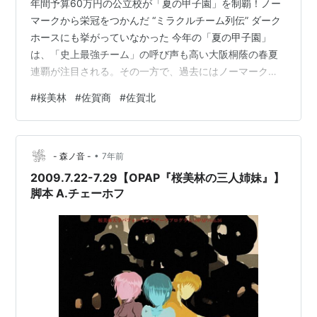
年間予算60万円の公立校が「夏の甲子園」を制覇！ノー
マークから栄冠をつかんだ “ミラクルチーム列伝” ダーク
ホースにも挙がっていなかった 今年の「夏の甲子園」
は、「史上最強チーム」の呼び声も高い大阪桐蔭の春夏
連覇が注目される。その一方で、過去にはノーマークか
ら1戦ごとに力をつけ、優勝まで駆け上がったチームがあ
#
桜美林
#
佐賀商
#
佐賀北
った。今回は、夏の甲子園で奇跡を起こした記憶に残
る“ミラクルチーム”を振り返ってみたい。 「イエス イエ
ス イエス」のフレーズが印象的な校歌とともに、夏の甲
•
子園で初出場初Vの快挙を成し遂げたのが、1976年の桜
- 森ノ音 -
7年前
美林である。 同年は春の覇者・崇徳が本命で、柳川商
2009.7.22-7.29【OPAP『桜美林の三人姉妹』】
（現・柳川）、銚子商、原辰徳（…
脚本 A.チェーホフ