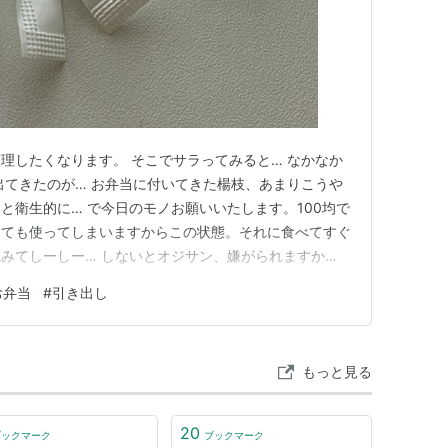
理したくなります。 そこでサラってみると… なかなか
出てきたのが… お弁当に付いてきた楊枝、あまりこうや
と衛生的に… で今日のモノお願いいたします。100均で
しても使ってしまいますからこの状態。それに食べてすぐ
みてしーしー… しないとオジサン、嫌がられますか
てきましたでしょ！？？ 私、会社と自分のリビングの机
お弁当
#
引き出し
きました、何でもオペレーションするのにとにかく整って
てきたから。今日も…
もっと見る
20
ブックマーク
ブックマーク