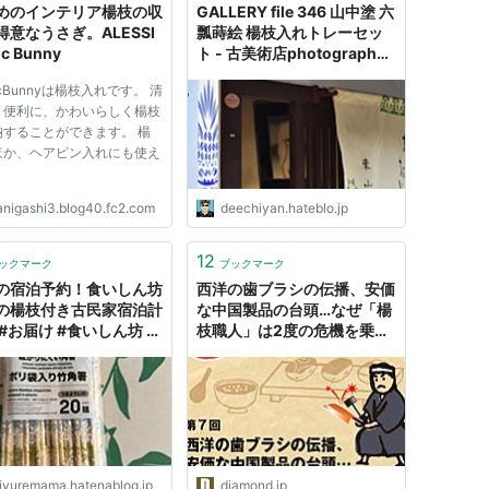
めのインテリア楊枝の収
GALLERY file 346 山中塗 六
得意なうさぎ。ALESSI
瓢蒔絵 楊枝入れトレーセッ
c Bunny
ト - 古美術店photographer
ライダーマンのGALLERY
icBunnyは楊枝入れです。 清
、便利に、かわいらしく楊枝
納することができます。 楊
ほか、ヘアピン入れにも使え
。
anigashi3.blog40.fc2.com
deechiyan.hateblo.jp
12
ックマーク
ブックマーク
の宿泊予約！食いしん坊
西洋の歯ブラシの伝播、安価
の楊枝付き古民家宿泊計
な中国製品の台頭…なぜ「楊
 #お届け #食いしん坊 -
枝職人」は2度の危機を乗り
0均ブログ
越えられたのか
remama’ｓ life
iyuremama.hatenablog.jp
diamond.jp