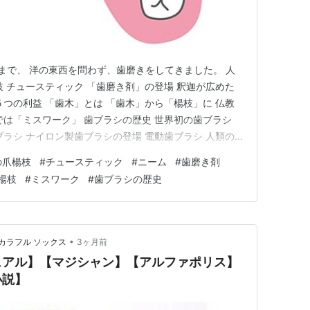
まで、 洋の東西を問わず、歯磨きをしてきました。 人
枝 チュースティック 「歯磨き剤」の登場 釈迦が広めた
５つの利益 「歯木」とは 「歯木」から「楊枝」に 仏教
では「ミスワーク」 歯ブラシの歴史 世界初の歯ブラシ
ブラシ ナイロン製歯ブラシの登場 電動歯ブラシ 人類の
元前3000年頃のメソポタミア文明の シュメール人の遺
の爪楊枝
#
チュースティック
#
ニーム
#
歯磨き剤
見されており、 これが現存する最古の爪楊枝とみられて
楊枝
#
ミスワーク
#
歯ブラシの歴史
…
•
カラフル ソックス
3ヶ月前
ュアル】【マジシャン】【アルファポリス】
小説】