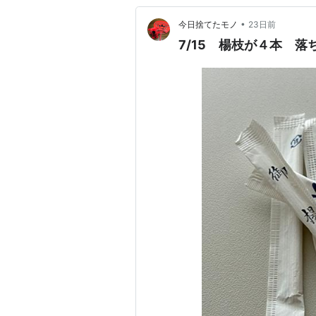
•
今日捨てたモノ
23日前
7/15 楊枝が４本 