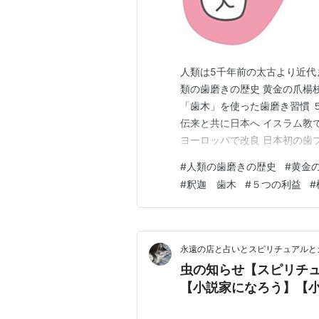
人類は5千年前の太古より近代
類の歯磨きの歴史 黄金の爪楊
「歯木」を使った歯磨き習慣 
伝来と共に日本へ イスラム教
ヨーロッパで改良 日本初の歯
歯磨きの歴史 黄金の爪楊枝 紀
#
人類の歯磨きの歴史
#
黄金
跡から、 「黄金の楊枝」が発
#
釈迦 歯木
#
５つの利益
#
います。 古代エジプトの王族
永遠の店と占いとスピリチュアルと
虫の知らせ【スピリチ
【小説家になろう】【