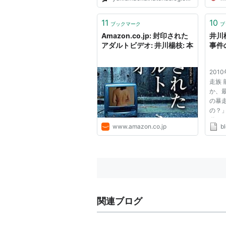
11
10
ブックマーク
ブ
Amazon.co.jp: 封印された
井川
アダルトビデオ: 井川楊枝: 本
事件
201
走族
か、
の暴
の？
道に
www.amazon.co.jp
bl
は、
らし
上で
るの
笑 僕..
関連ブログ