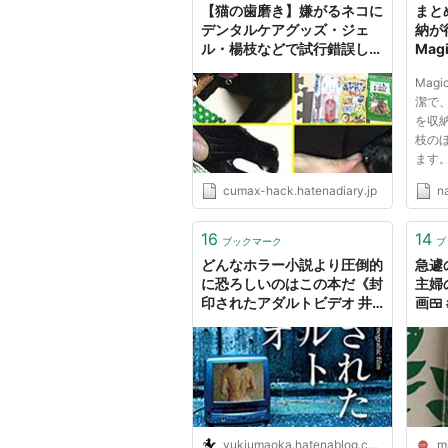
【猫の歯磨き】嫌がるネコに
まと
デンタルケアグッズ・ジェ
納が
ル・楊枝などで試行錯誤して
Magi
みた結果。 - C-HACK
Mag
潔で
を収
枝の
ます
cumax-hack.hatenadiary.jp
n
16
14
ブックマーク
ブ
どんなホラー小説より圧倒的
急遽
に恐ろしいのはこの本だ《封
主婦
印されたアダルトビデオ 井
画🍱
川楊枝》 - 読書めも
10
miyu
yukiumaoka.hatenablog.com
m