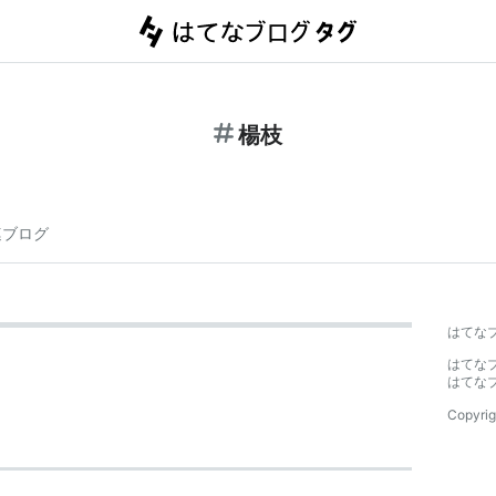
楊枝
連ブログ
はてな
はてな
はてな
Copyrig