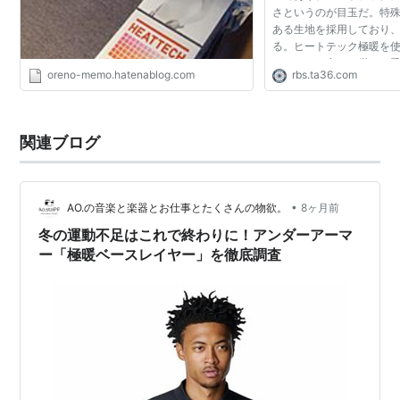
さというのが目玉だ。特
ある生地を採用しており
る。ヒートテック極暖を
ションは、寒さの厳しい
oreno-memo.hatenablog.com
rbs.ta36.com
外作業やレジャーと有る。
入したものは「...
関連ブログ
•
AO.の音楽と楽器とお仕事とたくさんの物欲。
8ヶ月前
冬の運動不足はこれで終わりに！アンダーアーマ
ー「極暖ベースレイヤー」を徹底調査