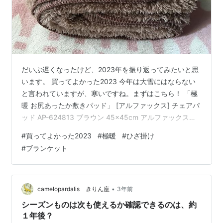
だいぶ遅くなったけど、2023年を振り返ってみたいと思
います。 買ってよかった2023 今年は大雪にはならない
と言われていますが、寒いですね。まずはこちら！ 「極
暖 お尻あったか敷きパッド」 [アルファックス] チェアパ
ッド AP-624813 ブラウン 45×45cm アルファックス
Amazon 知人がブラックフライデーに購入しておすすめ
#
買ってよかった2023
#
極暖
#
ひざ掛け
された商品です。（猫ちゃんに奪われたと言っていまし
#
ブランケット
た笑）セールで700円弱だったのでお試しで購入。届い
てお尻に敷いてみたら めっちゃあったかい！！ ただのフ
リースだろうと思って期待してなかったけど侮れない。
45×45cmは一般的なクッションのサイズ。ちょっ…
•
camelopardalis きりん座
3年前
シーズンものは次も使えるか確認できるのは、約
１年後？