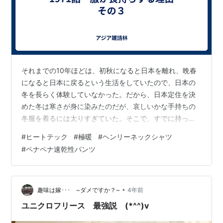
それまでの10年ほどは、初秋になると日本を離れ、晩春
になると日本に戻るという生活をしていたので、日本の
冬を長らく体験していなかった。だから、日本定住を決
めた冬は寒さが身に染みたのだが、哀しいかな手持ちの
冬服を着るには太りすぎていた。そこで、すでに持って
いる冬服を一気に捨てて、暖かそうな服を買い集めた。
#
ヒートテック
#
極暖
#
ヘンリーネックシャツ
街を散歩していて、暖かそうな服を見つけると、「よ
#
ペナペナ速乾性パンツ
し！」とついつい買ってしまい、冬服が一気に増えた。
寒さ恐怖症のせいだ。 ユニクロがヒートテックを出せば
すぐさま買い（2003年）、その後「極暖」、「超極暖」
と立て続けにまとめ買いしてしまう。熱帯に慣れた身に
•
趣味は嫁･･･ ~ダメですか？~
4年前
は、寒いのが怖いのだ。初めて羽毛布団を買った…
ユニクロフリース 最強説 (*^^)v