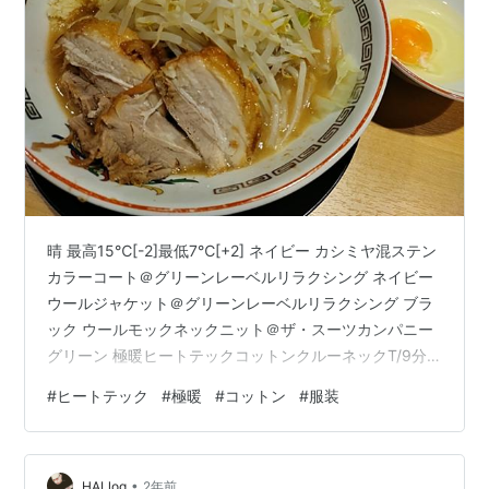
晴 最高15℃[-2]最低7℃[+2] ネイビー カシミヤ混ステン
カラーコート＠グリーンレーベルリラクシング ネイビー
ウールジャケット＠グリーンレーベルリラクシング ブラ
ック ウールモックネックニット＠ザ・スーツカンパニー
グリーン 極暖ヒートテックコットンクルーネックT/9分
袖＠UNIQLO グレー スマートアンクルパンツ＠UNIQLO
#
ヒートテック
#
極暖
#
コットン
#
服装
ブラック スニーカー＠ジャーマントレーナー 例年に比べ
ると、暖かいらしい。それでも朝晩は寒いので、極暖ヒ
ートテックを着用している。こちらは、『肌面にコット
•
ンを100％使用し、やさしい肌あたりの「ヒートテッ
HALlog
2年前