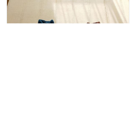
ちわっ、shumi 嫁です。 ユニクロのフリースは 物凄く進
化した ･･･そう感じる もちろん 発売当初も あったかぁ～
い!! と 感動したが･･･ 今シーズン 両面ボア素材？ のフリ
ースを 上下で買った (*^^)v 上は 首までファスナーで ぬ
くぬく 下は 表がトレーナー生地 内側ボアで ぬくぬく そ