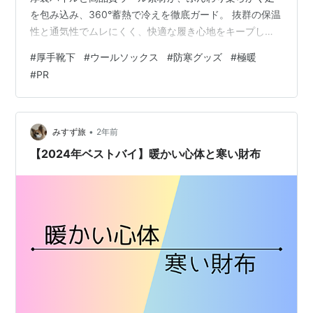
を包み込み、360°蓄熱で冷えを徹底ガード。 抜群の保温
性と通気性でムレにくく、快適な履き心地をキープしま
す。 消臭効果や耐久性にも優れており、長時間の使用で
#
厚手靴下
#
ウールソックス
#
防寒グッズ
#
極暖
も快適。 伸縮性がありフィット感も◎。 室内用はもちろ
#
PR
ん、登山・キャンプなどのアウトドアや寒冷地旅行にも
最適な防寒靴下です。 サイズは24〜28cm対応でユニセ
ックスにも使えます。 https://amzn.to/4qrE5C6
•
みすず旅
2年前
【2024年ベストバイ】暖かい心体と寒い財布