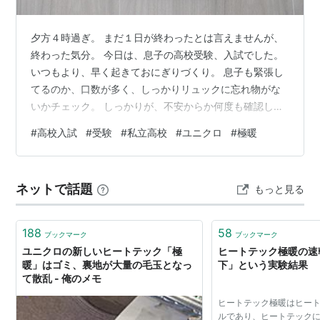
夕方４時過ぎ。 まだ１日が終わったとは言えませんが、
終わった気分。 今日は、息子の高校受験、入試でした。
いつもより、早く起きておにぎりづくり。 息子も緊張し
てるのか、口数が多く、しっかりリュックに忘れ物がな
いかチェック。 しっかりが、不安からか何度も確認し、
時間が迫ってくる。 だんだん私もそわそわから、イライ
#
高校入試
#
受験
#
私立高校
#
ユニクロ
#
極暖
ラへ。 早くしなさいと言い始めたくなります。 中学校と
違い、自転車と電車で行く高校なので、慌てて行けばい
いってものじゃない。 でも、反抗期＆息子の性格もある
ネットで話題
もっと見る
ので、何も言わないように努力＆我慢。 で、慌てて制服
に着替えてる息子を見ると なんと！制服を逆向きに着て
る！！ ギャグか？と何やって…
188
58
ブックマーク
ブックマーク
ユニクロの新しいヒートテック「極
ヒートテック極暖の速
暖」はゴミ、裏地が大量の毛玉となっ
下」という実験結果
て散乱 - 俺のメモ
ヒートテック極暖はヒー
ルであり、ヒートテックに