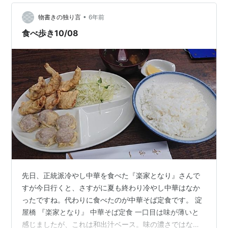
やら、リニューアルで店名も変わっていたようです。
•
『楽家となり』ではなく、『肉の楽家』のようですね。
物書きの独り言
6年前
大変失礼しました。
食べ歩き10/08
先日、正統派冷やし中華を食べた『楽家となり』さんで
すが今日行くと、さすがに夏も終わり冷やし中華はなか
ったですね。代わりに食べたのが中華そば定食です。 淀
屋橋 『楽家となり』 中華そば定食 一口目は味が薄いと
感じましたが、これは和出汁ベース。味の濃さではな