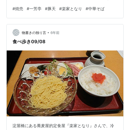
く、風味と旨味で勝負ですね。ラーメン独特のコクはな
#
焼売
#
一芳亭
#
豚天
#
楽家となり
#
中華そば
いですが中華そば麺版の蕎麦みたいな味。まぁ、メニュ
ーに蕎麦があるお店、というか蕎麦屋だしね。申し訳程
度のラーメン要素である叉焼が入っていますがむしろい
•
らない気がします。もっと蕎麦に寄せていいと感じまし
物書きの独り言
6年前
た。こうしてみると中華そばって日本料理なんだなって
食べ歩き09/08
思います。中華そば定食で、そばに卵かけご飯が付…
淀屋橋にある蕎麦屋的定食屋『楽家となり』さんで、冷