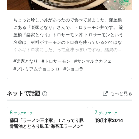
ちょっと珍しい丼があったので食べて見ました。淀屋橋
にある『楽家となり』さんで、トロサーモン丼です。 淀
屋橋『楽家となり』トロサーモン丼 トロサーモンという
名称は、材料がサーモンのトロ身を使っているのではな
くネギトロ状にした、って意味っぽいですね。結局のと
ころ、サーモンのすり身たたきの丼のようです。マグロ
#
楽家となり
#
トロサーモン
#
サンマルクカフェ
とは違い、サーモンは元々脂が多いので別途トロ身を追
#
プレミアムチョコクロ
#
ショコラ
加しなくても、脂がのったすり身たたきになるってこと
なんでしょう。お味としては、醤油とサーモンの組み合
わせは鉄板。グルタミン酸とイノシン酸の組み合わせは
ネットで話題
もっと見る
最強ですね。さて、恒例のスイーツは『サンマルクカフ
ェ』さんの、プレミアムチョコクロのゴールドメル…
8
7
ブックマーク
ブックマーク
蒲田「ラーメン三楽家」！こってり豚
楽町楽家2014
骨醤油ととろり味玉"海苔玉ラーメン"