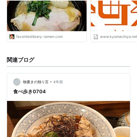
favoriteslibrary-ramen.com
www.kyomachiya.ne
関連ブログ
•
物書きの独り言
4年前
食べ歩き0704