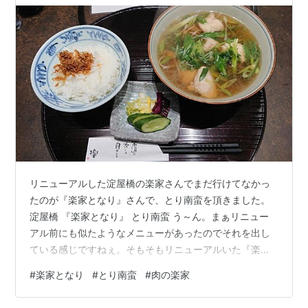
リニューアルした淀屋橋の楽家さんでまだ行けてなかっ
たのが『楽家となり』さんで、とり南蛮を頂きました。
淀屋橋 『楽家となり』 とり南蛮 う～ん。まぁリニュー
アル前にも似たようなメニューがあったのでそれを出し
ている感じですねぇ。そもそもリニューアルいた『楽家
となり』さんは、焼き肉系のお店ですしね。もちろん焼
#
楽家となり
#
とり南蛮
#
肉の楽家
き肉系のランチメニューもあるんですがお昼から焼き肉
の匂いを服に付けたくないんですよねぇ……。(追記)どう