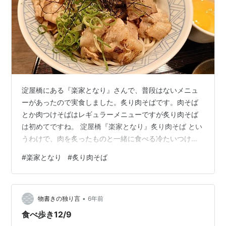
淀屋橋にある『楽家となり』さんで、普段はないメニュ
ーがあったので実食しました。炙り肉そばです。肉そば
とか肉つけそばはレギュラーメニューですが炙り肉そば
は初めてですね。 淀屋橋『楽家となり』炙り肉そば とい
うわけで、肉を炙ったものと一緒に食べる冷たいつけそ
ばのようです。う～ん、なるほど。食べてみてわかりま
#
楽家となり
#
炙り肉そば
したが、このメニューには重大な欠点がありますね。肉
を冷たいつゆに漬けると、脂が固まってつゆに白く浮き
ますね。そういえば、普段の肉つけそばのつゆは、温か
•
いつゆで元々肉が入ったつゆとして調理されたものでし
物書きの独り言
6年前
たね。なので、脂のある肉を冷たいつゆにつけると固ま
食べ歩き12/9
るのは必然ということですね。挑戦的メニューとは…