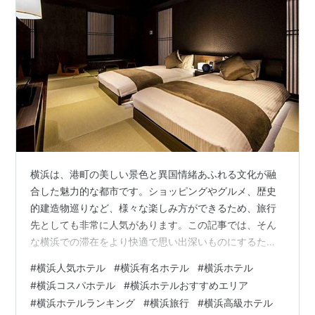
横浜は、港町の美しい景色と異国情緒あふれる文化が融
合した魅力的な都市です。ショッピングやグルメ、歴史
的建造物巡りなど、様々な楽しみ方ができるため、旅行
先としても非常に人気があります。この記事では、そん
な横浜での滞在をより快適で思い出深いものにするため
に、特におすすめのホテルを4軒ご紹介します。各ホテル
#
横浜人気ホテル
#
横浜有名ホテル
#
横浜ホテル
の魅力と周辺情報をご紹介しますので、ぜひ次の横浜旅
#
横浜コスパホテル
#
横浜ホテルおすすめエリア
行の宿泊先選びの参考にしてください。 確実な価格保
#
横浜ホテルランキング
#
横浜旅行
#
横浜高級ホテル
証！ Agoda 最安値で安心予約 Agodaは最低価格保障制