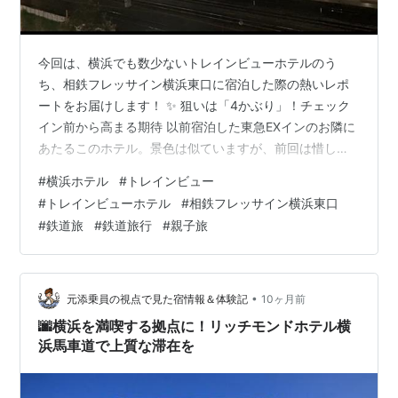
今回は、横浜でも数少ないトレインビューホテルのう
ち、相鉄フレッサイン横浜東口に宿泊した際の熱いレポ
ートをお届けします！ ✨ 狙いは「4かぶり」！チェック
イン前から高まる期待 以前宿泊した東急EXインのお隣に
あたるこのホテル。景色は似ていますが、前回は惜しく
も「3かぶり」（3車両が重なる瞬間）までしか捉えられ
#
横浜ホテル
#
トレインビュー
ませんでした。 今回の目標は、ずばり「4かぶり」！ 何
#
トレインビューホテル
#
相鉄フレッサイン横浜東口
としてもこの迫力ある瞬間を目に焼き付けたいと意気込
#
鉄道旅
#
鉄道旅行
#
親子旅
んでチェックインしました。 この日は、サンライズ瀬戸
から乗り継いできた後だったので、チェックインは22:30
とやや遅め。夜は車種の判別は難しいですが、途切れな
い電車の景色に明日への期待が高…
•
元添乗員の視点で見た宿情報＆体験記
10ヶ月前
🌆横浜を満喫する拠点に！リッチモンドホテル横
浜馬車道で上質な滞在を