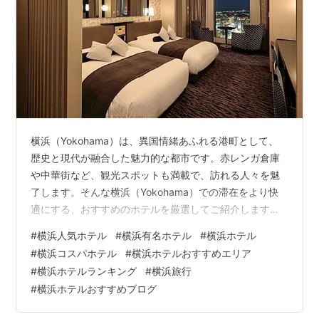
横浜（Yokohama）は、異国情緒あふれる港町として、
歴史と現代が融合した魅力的な都市です。赤レンガ倉庫
や中華街など、観光スポットも満載で、訪れる人々を魅
了します。そんな横浜（Yokohama）での滞在をより快
適にする、おすすめのホテルを厳選してご紹介します。
観光、宿泊、どちらの目的にも最適なホテルを見つけ
#
横浜人気ホテル
#
横浜有名ホテル
#
横浜ホテル
て、思い出に残る横浜（Yokohama）旅行を実現しまし
#
横浜コスパホテル
#
横浜ホテルおすすめエリア
ょう。 確実な価格保証！ Agoda 最安値で安心予約
#
横浜ホテルランキング
#
横浜旅行
Agodaは最低価格保障制で旅行客が安心して宿を予約で
#
横浜ホテルおすすめブログ
きるようサポートします。 そのため、旅行の準備をする
際に、多くの方々がAgodaを通じて最安値で宿泊施設を