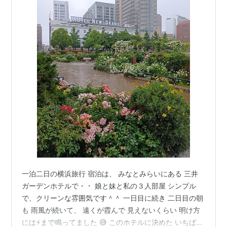
一泊二日の横浜旅行 宿泊は、 みなとみらいにある 三井
ガーデンホテルで・・ 娘と妹と私の３人部屋 シンプル
で、クリーンな雰囲気です＾＾ 一日目に続き 二日目の朝
も 雨風が続いて、 遠くが霞んで 見えないくらい 明け方
には⚡️まで鳴ってました 😅 このホテルに決めた いちばん