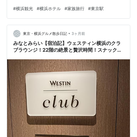
の理由は、 朝ごはんが 美味しそうだったから 地元の食
#
横浜観光
#
横浜ホテル
#
家族旅行
#
東京駅
材が たっぷり 使われていて、 焼きたて ふわふわの フレ
ンチトーストも・・ どれも 美味しくて、大満足でした〜
♪ ホテルをチェックアウトした後は、 天気が あまり良く
•
なかったので タクシーで 移動することに・・ 車の窓か
東京・横浜グルメ散歩日記
3ヶ月前
ら、 横浜らしい景色を眺めつつ・・ 別のホテルに…
みなとみらい【宿泊記】ウェスティン横浜のクラ
ブラウンジ！22階の絶景と贅沢時間！スナック・
カクテルタイム完全解説！予約時の注意点も！