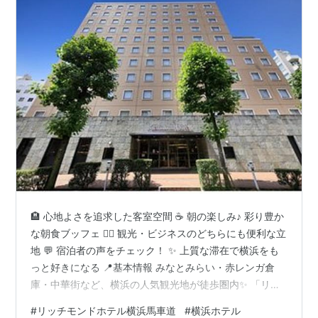
🏨 心地よさを追求した客室空間 ☕ 朝の楽しみ♪ 彩り豊か
な朝食ブッフェ 🚶‍♀️ 観光・ビジネスのどちらにも便利な立
地 💬 宿泊者の声をチェック！ ✨ 上質な滞在で横浜をも
っと好きになる 📍基本情報 みなとみらい・赤レンガ倉
庫・中華街など、横浜の人気観光地が徒歩圏内✨ 「リッ
チモンドホテル横浜馬車道」は、観光にもビジネスにも
#
リッチモンドホテル横浜馬車道
#
横浜ホテル