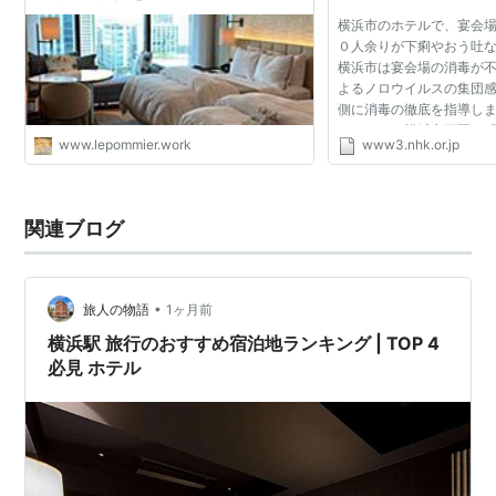
ル利用の状態【Marriott Bonvoyアメ
横浜市のホテルで、宴会
ックスカード・横浜】 - ひよ夫婦
０人余りが下痢やおう吐
smile・グルメ旅行記
横浜市は宴会場の消毒が
よるノロウイルスの集団
側に消毒の徹底を指導しま
りますと、横浜市西区の
www.lepommier.work
www3.nhk.or.jp
インターコンチネンタル
日から１１日にか...
関連ブログ
•
旅人の物語
1ヶ月前
横浜駅 旅行のおすすめ宿泊地ランキング | TOP 4
必見 ホテル