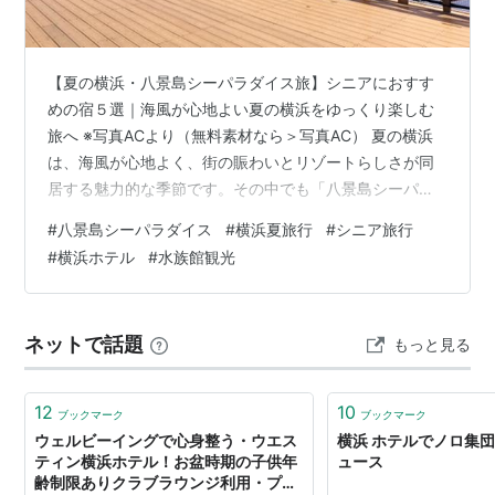
【夏の横浜・八景島シーパラダイス旅】シニアにおすす
めの宿５選｜海風が心地よい夏の横浜をゆっくり楽しむ
旅へ ※写真ACより（無料素材なら＞写真AC） 夏の横浜
は、海風が心地よく、街の賑わいとリゾートらしさが同
居する魅力的な季節です。その中でも「八景島シーパラ
ダイス」は、季節を問わず人気の観光スポットとして知
#
八景島シーパラダイス
#
横浜夏旅行
#
シニア旅行
られており、特に夏は涼しさを感じられる水族館や海の
#
横浜ホテル
#
水族館観光
アトラクションが充実しています。シニア世代にとって
も無理なく楽しめる環境が整っているため、ゆったりと
した夏旅にぴったりの場所といえます。 本記事では、夏
ネットで話題
もっと見る
の八景島シーパラダイス観光に特化し、シニア旅との相
性が良い神奈川県内の宿泊施設５選を厳選して…
12
10
ブックマーク
ブックマーク
ウェルビーイングで心身整う・ウエス
横浜 ホテルでノロ集団
ティン横浜ホテル！お盆時期の子供年
ュース
齢制限ありクラブラウンジ利用・プー