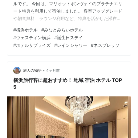
ルです。 今回は、マリオットボンヴォイのプラチナエリ
ート特典を利用して宿泊しました。 客室アップグレード
や朝食無料、ラウンジ利用など、特典を活かした滞在で
はありましたが—— 実際に過ごしてみて感じたのは、そ
#
横浜ホテル
#
みなとみらいホテル
れを抜きにしても、このホテル自体の完成度の高さ。 こ
#
ウェスティン横浜
#
誕生日ステイ
の記事では、まず「客室」を中心に、実際に宿泊して感
#
ホテルサプライズ
#
レインシャワー
#
ネスプレッソ
じたことをまとめていきます。 今回の滞在では、22階の
クラブラウンジも利用しています。▶ラウンジの詳細は
こちらでまとめています。 ayayacha.hatenablog.com
外観｜みな…
•
旅人の物語
4ヶ月前
横浜旅行客に超おすすめ！ 地域 宿泊 ホテル TOP
5