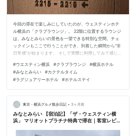
今回の滞在で楽しみにしていたのが、ウェスティンホテ
ル横浜の「クラブラウンジ」。 22階に位置するラウンジ
は、みなとみらいの景色を一望できる特別な空間。チェ
ックインもここで行うことができ、到着した瞬間から“非
日常感”が始まります。 そして実際に利用してみて感じた
のは、「景色・空間・サービス、すべてがバランスよく
#
ウエスティン横浜
#
クラブラウンジ
#
横浜ホテル
整ったラウンジ」 アルコールの種類も豊富で、横浜ビー
#
みなとみらい
#
カクテルタイム
ルをはじめとしたラインナップはかなり充実。カクテル
#
ラグジュアリーホテル
#
ホテルステイ
タイムはもちろん、ゆったり過ごす時間そのものが贅沢
に感じられる空間でした。 この記事では、実際に利用し
て感じたラウンジの雰囲気・ドリンク・フード内容を詳
しく紹介していきます。 🍸 クラブラ…
•
東京・横浜グルメ散歩日記
3ヶ月前
みなとみらい 【宿泊記】「ザ・ウェスティン横
浜」 マリオットプラチナ特典で滞在｜客室レビュ
ー