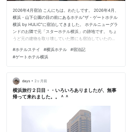
2026年4月宿泊 こんにちは。わたしです。 2026年4月、
横浜・山下公園の目の前にあるホテル"ザ・ゲートホテル
横浜 by HULIC"に宿泊してきました。 ホテルニューグラ
ンドのお隣で元「スターホテル横浜」の跡地です。 ちょ
うど元の建物を取り壊していた際にも宿泊していたので
何ができるのか気になっていたんですよね。 【宿泊記】
#
ホテルステイ
#
横浜ホテル
#
宿泊記
ホテルニューグランド 本館シングルバスルーム 314号室
#
ゲートホテル横浜
- ♡ ザ・ゲートホテル横浜 by HULICは2025年2月に開業
しています。 →一休.comでザ・ゲートホテル横浜 by
HULICを予約する Check In Hall Way Room Rooftop T…
•
days
2ヶ月前
横浜旅行２日目・・いろいろありましたが、無事
帰って来れました。。＾＾