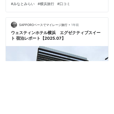
便利なロケーションに位置するスタイリッシュなホテル
#
みなとみらい
#
横浜旅行
#
口コミ
です。馬車道駅から徒歩わずか1分、関内駅からも近く、
アクセス抜群🚆。 🏨 心地よさを追求した客室空間 全客
室は、上品で落ち着いたインテリアが印象的。 シモンズ
社製ベッドを全室に導入し、旅の疲れを癒す快適な眠り
•
SAPPOROベースでマイレージ旅行
1年前
をサポートしま…
ウェスティンホテル横浜 エグゼクティブスイー
ト 宿泊レポート【2025.07】