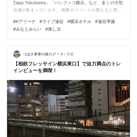
Zepp Yokohama」「パシフィコ横浜」など、多くの大型
会場が集まっています。 複数のイベントが重なると周辺
のホテルは一瞬で満室になり、宿泊費も高騰してしまい
#
Kアリーナ
#
ライブ遠征
#
横浜ホテル
#
遠征準備
ます。 チケットの確保と同時、あるいはそれより前であ
#
みなとみらい
#
推し活
っても、早めに予約を済ませておくことが遠征成功の鍵
です。 １．エリア選びの注意点と治安！女子会や一人遠
征でも安心な宿泊場所は？ ２．規制退場対策にも！Kア
リーナショップのクロークサービスと便利な忘れ物対策
•
つばさ車掌の旅ログ
8ヶ月前
３．会場まで徒歩圏内！…
【相鉄フレッサイン横浜東口】で迫力満点のトレ
インビューを満喫！