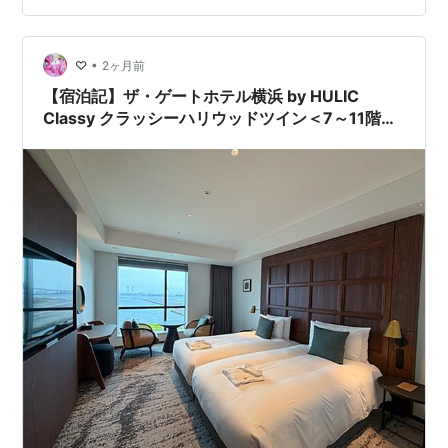
で旅行客が安心して宿を予約できるようサポートしま
す。 そのため、旅行の準備をする際に、多くの方々が
Agodaを通じて最安値で宿泊施設を予…
•
♡
2ヶ月前
【宿泊記】ザ・ゲートホテル横浜 by HULIC
Classy クラッシーハリウッドツイン＜7～11階＞
902号室