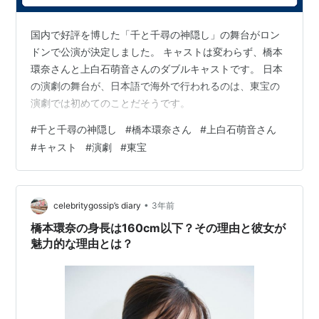
国内で好評を博した「千と千尋の神隠し」の舞台がロン
ドンで公演が決定しました。 キャストは変わらず、橋本
環奈さんと上白石萌音さんのダブルキャストです。 日本
の演劇の舞台が、日本語で海外で行われるのは、東宝の
演劇では初めてのことだそうです。
#
千と千尋の神隠し
#
橋本環奈さん
#
上白石萌音さん
#
キャスト
#
演劇
#
東宝
•
celebritygossip’s diary
3年前
橋本環奈の身長は160cm以下？その理由と彼女が
魅力的な理由とは？