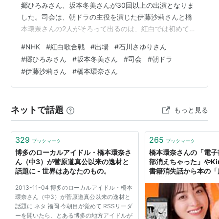
郷ひろみさん、坂本冬美さんが30回以上の出演となりま
した。司会は、朝ドラの主役を演じた伊藤沙莉さんと橋
本環奈さんの2人がそろって出るのは、紅白では初めての
ことです。
#
NHK
#
紅白歌合戦
#
出場
#
石川さゆりさん
#
郷ひろみさん
#
坂本冬美さん
#
司会
#
朝ドラ
#
伊藤沙莉さん
#
橋本環奈さん
ネットで話題
もっと見る
329
265
ブックマーク
ブックマーク
博多のローカルアイドル・橋本環奈さ
橋本環奈さんの「電子
ん（中3）が菅原道真公以来の逸材と
部消えちゃった」やKi
話題に - 世界はあなたのもの。
書籍消失話から本の「
「購入」について考え
2013-11-04 博多のローカルアイドル・橋本
環奈さん（中3）が菅原道真公以来の逸材と
話題に ネタ 福岡 今朝目が覚めて RSSリーダ
ーを開いたら、とある博多の地方アイドルが