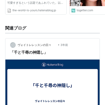
可愛すぎるという話題であふれていた。以下
に一部を挙げるが、はてなブックマークのフ
the-world-is-yours.hatenablog.jp
togetter.com
ィード経由でこの数倍の記事が流れてきた。
【画像あり】博多...
関連ブログ
•
ヴォイトレレッスンの日々
3年前
「千と千尋の神隠し」