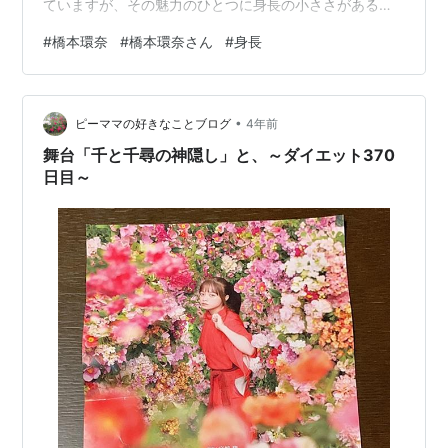
ていますが、その魅力のひとつに身長の小ささがあると
考える方も多いようです。 そこで、橋本環奈さんの身長
#
橋本環奈
#
橋本環奈さん
#
身長
や小柄な体型について、その理由や魅力に迫っていきま
す。 橋本環奈の身長はどのくらい？ まず、橋本環奈さん
の身長について確認してみましょう。 実は、橋本環奈さ
•
んの身長は160cm以下とされています。 正確な身長につ
ピーママの好きなことブログ
4年前
いては公式には発表されていませんが、ファンの間では
舞台「千と千尋の神隠し」と、～ダイエット370
160cm前後と言われていま…
日目～