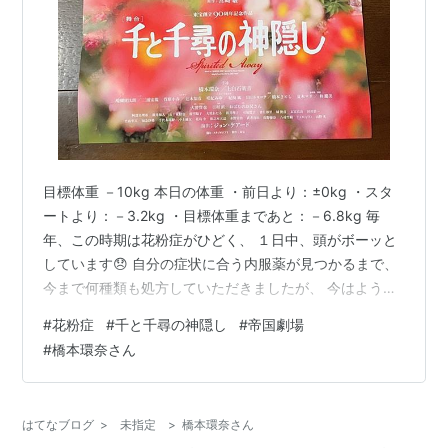
目標体重 －10kg 本日の体重 ・前日より：±0kg ・スタ
ートより：－3.2kg ・目標体重まであと：－6.8kg 毎
年、この時期は花粉症がひどく、 １日中、頭がボーッと
しています😞 自分の症状に合う内服薬が見つかるまで、
今まで何種類も処方していただきましたが、 今はようや
くルパフィン錠とデザレックス錠に落ち着いています😅
#
花粉症
#
千と千尋の神隠し
#
帝国劇場
毎年、ゴールデンウィークが明ける頃までは症状が続き
#
橋本環奈さん
ますので、憂鬱です😢 娘が、帝国劇場で舞台「千と千尋
の神隠し」を観て来ました。 とても素晴らしかったと、
興奮気味に感想を話してくれました😄 千尋役は、 橋本環
はてなブログ
>
未指定
>
橋本環奈さん
奈さんと上白石萌音さんのダブルキャストで、 娘が観た