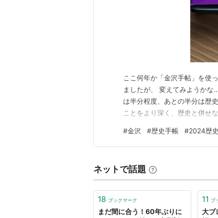
ここ何年か「金沢手帖」を使っ
ましたが、 変えてみようかな
は半分程度、あとの半分は歴史
ことをより深く、歴史と併せな
#
金沢
#
歴史手帳
#
2024歴
ネットで話題
18
11
ブックマーク
ブ
まだ間に合う！60年ぶりに
大ブ