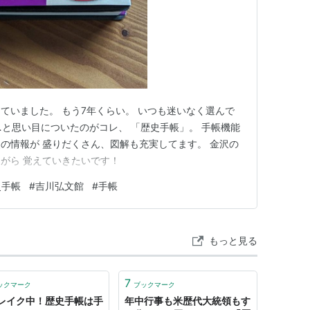
ていました。 もう7年くらい。 いつも迷いなく選んで
…と思い目についたのがコレ、 「歴史手帳」。 手帳機能
の情報が 盛りだくさん、図解も充実してます。 金沢の
がら 覚えていきたいです！
史手帳
#
吉川弘文館
#
手帳
もっと見る
7
ックマーク
ブックマーク
レイク中！歴史手帳は手
年中行事も米歴代大統領もす