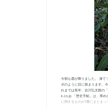
今朝も霜が降りました。 凍て
ポのように目に留まります。
れまでは長年、吉川弘文館の「歴史
k.co.jp 「歴史手帖」は
に関するものが1冊にまとまっ
なってからのここ数年は、「