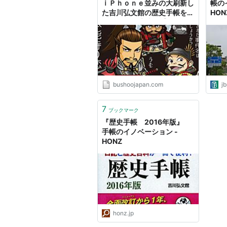
ｉＰｈｏｎｅ並みの大刷新し
帳の
た吉川弘文館の歴史手帳を画
HO
像16枚で徹底比較【2018年
201
版更新】 -
イビ
BUSHOO!JAPAN（武将ジャ
パン）
bushoojapan.com
jb
7
ブックマーク
『歴史手帳 2016年版』
手帳のイノベーション -
HONZ
honz.jp