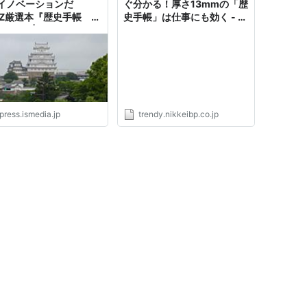
イノベーションだ
ぐ分かる！厚さ13mmの「歴
NZ厳選本『歴史手帳
史手帳」は仕事にも効く - 日
6年版』 | JBpress (ジェ
経トレンディネット
ープレス)
press.ismedia.jp
trendy.nikkeibp.co.jp