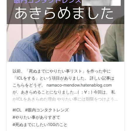
以前、「死ぬまでにやりたい事リスト」を作った中に
「ICLをする」という項目がありました。 詳しい記事は
こちらをどうぞ。 namaco-mendow.hatenablog.com
が、あきらめることになりました…( ；∀；) 今回は、 私
がICLをあきらめた理由 やりたい事には期限をつけよう
という内容をお伝えします。 死ぬまでにやりたい事は、
#
ICL
#
眼内コンタクトレンズ
いつまでに叶えればよいのか？考える機会になると思い
#
やりたい事がありすぎて
ます。 １．私がICLをあきらめた理由 ●ICLとは？ ●私
#
死ぬまでにしたい100のこと
がICLをあきらめた理由 ●ICLをするのに最適な年齢 ２．