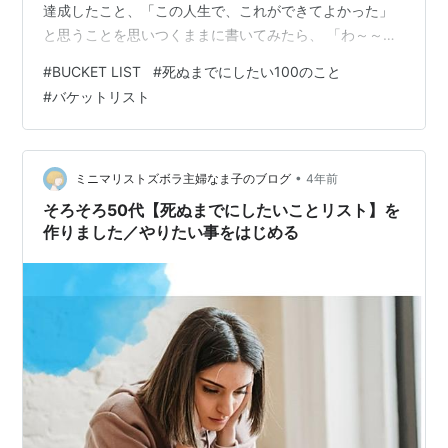
達成したこと、「この人生で、これができてよかった」
と思うことを思いつくままに書いてみたら、 「わ～～生
まれてきてよかった！！生きてきてよかった！！」と思
#
BUCKET LIST
#
死ぬまでにしたい100のこと
って、とても幸せになれた・・・ ので・・・おすすめで
#
バケットリスト
す。 これから達成を目指す箇条書きよりも・・・勲章を
入れた宝箱みたいになる。 っていうと後ろ向きな感じも
あるけど 逆に、これからも心に従って生きていこう、っ
て思えるというか。 魂の決めているバケットリストが自
•
ミニマリストズボラ主婦なま子のブログ
4年前
然に達成されていくのも良いなって…
そろそろ50代【死ぬまでにしたいことリスト】を
作りました／やりたい事をはじめる