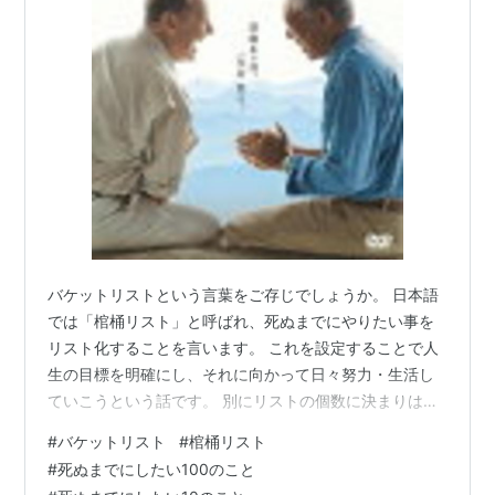
バケットリストという言葉をご存じでしょうか。 日本語
では「棺桶リスト」と呼ばれ、死ぬまでにやりたい事を
リスト化することを言います。 これを設定することで人
生の目標を明確にし、それに向かって日々努力・生活し
ていこうという話です。 別にリストの個数に決まりはな
いのですが、キリが良いからか100個挙げている人が多い
#
バケットリスト
#
棺桶リスト
です。 バケットリストを題材にした映画もあり、ここら
#
死ぬまでにしたい100のこと
辺が有名です。 最高の人生の見つけ方 [ ジャック・ニコ