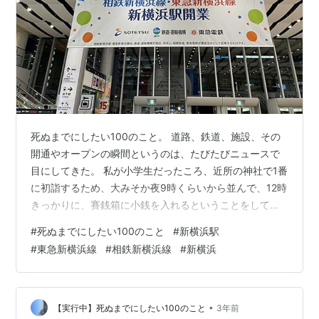
死ぬまでにしたい100のこと。 道路、鉄道、施設、その
開通やオープンの瞬間というのは、たびたびニュースで
目にしてきた。 私が小学生だったころ、近所の神社で1番
に初詣するため、大みそか夜9時くらいから並んで、12時
きっかりに、賽銭箱に小銭を入れるということをしてい
た。12時頃には後ろに長蛇の列が並んでいた。1番、とい
#
死ぬまでにしたい100のこと
#
新横浜駅
うことにそんなに客観的な意味はなく、自己満足なのだ
#
東急新横浜線
#
相鉄新横浜線
#
新横浜
が、自分の中で何か意味を感じていた。 その後、思春期
を経て、大人になっていく中で、特に何か記念の日に行
くとか、オープンの日に行ってみるといった拘りは無く
なっていた。 しかし、今回、ふと、そう言えば、1番モノ
•
【実行中】死ぬまでにしたい100のこと
3年前