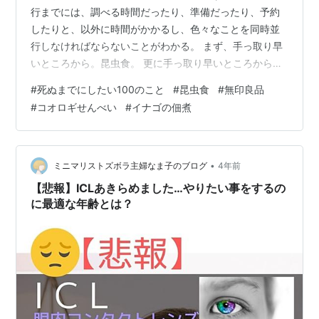
行までには、調べる時間だったり、準備だったり、予約
したりと、以外に時間がかかるし、色々なことを同時並
行しなければならないことがわかる。 まず、手っ取り早
いところから。昆虫食。 更に手っ取り早いところから。
コオロギせんべい、をまず食べてみた。 スーパーでも手
#
死ぬまでにしたい100のこと
#
昆虫食
#
無印良品
に入るし、無印良品などでも売っている。学校でコオロ
#
コオロギせんべい
#
イナゴの佃煮
ギパウダーを生徒に食わせて炎上もしてたな。 ではで
は、一枚、パク、サクッ、バリバリ。うん、エビ。よく
昆虫の味をエビに例えることは、あるけどこれはエビ。
さて、昆虫食は食ったと。 んー、果たしてこれで昆虫食
•
ミニマリストズボラ主婦なま子のブログ
4年前
を食べたといってよいものかと思ってき…
【悲報】ICLあきらめました…やりたい事をするの
に最適な年齢とは？