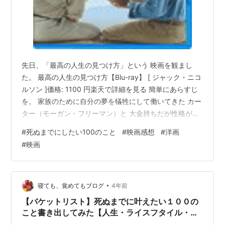
先日、「最高の人生の見つけ方」という 映画を観まし
た。 最高の人生の見つけ方【Blu-ray】 [ ジャック・ニコ
ルソン ]価格: 1100 円楽天で詳細を見る 簡単にあらすじ
を。 家族のために自分の夢を犠牲にして働いてきた カー
ター（モーガン・フリーマン）と 大金持ちだが性格が悪
い エドワード（ジャック・ニコルソン）が 余命6か月と
#
死ぬまでにしたい100のこと
#
映画感想
#
洋画
宣告を受け死ぬまでに やっておきたいリストをもとに 冒
#
映画
険の旅に出る…そんなストーリーです。 作中で、心に残
ったセリフが二つあります。 「人生で喜びを得たか？」
「自分の人生は他人に喜びをもたらしたか？」 なるほど
なぁ… すぐに答えが出るものではないけれど 長い人生…
•
寝ても、覚めてもブログ
4年前
【バケットリスト】死ぬまでに叶えたい１００の
こと書き出してみた【人生・ライスフタイル・語
学・生き方・夢】