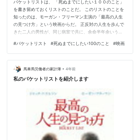
バケットリストは、 「死ぬまでにしたい１００のこと」
を書き留めておくリストのことだ。 このリストのことを
知ったのは、モーガン・フリーマン主演の「最高の人生
の見つけ方」という映画からだ。 正反対の人生を歩んで
きた二人の男性が、同じ病室で共に、余命半年余いう宣
告を受けていた。そして二人で死ぬまでにやりたいこと
#
バケットリスト
#
死ぬまでにしたい100のこと
#
映画
を実行していくといったストーリーだ。 私の感銘を受け
た好きな映画の一つである。ちなみに今日は夕方から公
開されたばかりの「ビースト」を観に行っていた。 最近
•
の映画では「トップガン」がやはり断トツに感動した。
馬車馬労働者の家計簿
4年前
今まで気にしていなかったが、結婚をきっかけにバケッ
私のバケットリストを紹介します
トリストを書いていた。 １００個は書け…