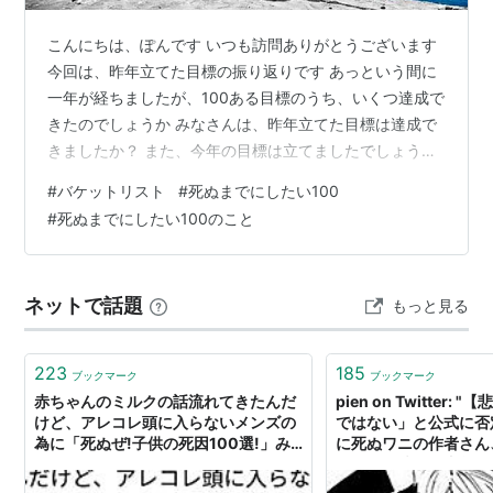
こんにちは、ぽんです いつも訪問ありがとうございます
今回は、昨年立てた目標の振り返りです あっという間に
一年が経ちましたが、100ある目標のうち、いくつ達成で
きたのでしょうか みなさんは、昨年立てた目標は達成で
きましたか？ また、今年の目標は立てましたでしょう
か？ あえて立てていないという方もいらっしゃるでしょ
#
バケットリスト
#
死ぬまでにしたい100
う 年末最初の答え合わせといきたいと思います！それで
#
死ぬまでにしたい100のこと
は、どうぞ！ （まだまだ道半ばなので、叶えたものだけ
消していこうと思います★） スポンサードリンク １．日
本一周（47都道府県制覇） ２．親子留学する ３．英検１
ネットで話題
もっと見る
級取得 ４．ブログ365日更新達成 →現在862日連続記録
達成 ５．親子…
223
185
ブックマーク
ブックマーク
赤ちゃんのミルクの話流れてきたんだ
pien on Twitter
けど、アレコレ頭に入らないメンズの
ではない」と公式に否
為に「死ぬぜ!子供の死因100選!」み
に死ぬワニの作者さん
たいなヒヤリハットをカテゴリー別に
ぬワニ投稿開始直前に
分けた本出した方が早い気がしてきた
合わせをした形跡をネ