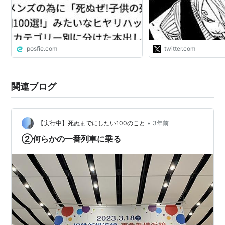
話
発見される 加えて求
マ労働募集と、一斉に
の… https://t.co/Mxi
posfie.com
twitter.com
関連ブログ
•
【実行中】死ぬまでにしたい100のこと
3年前
②何らかの一番列車に乗る