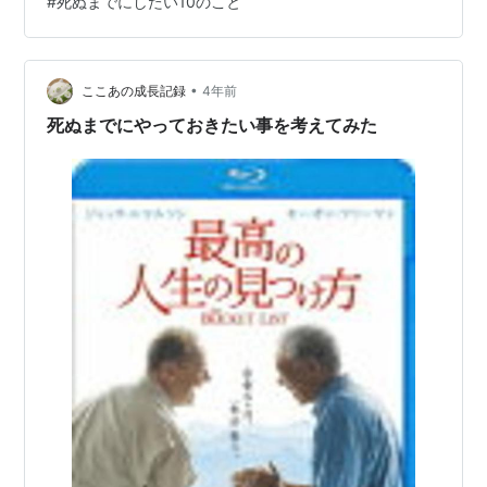
#
死ぬまでにしたい10のこと
ルソン ] 価格:1,320円(2022/8/23 01:08時点) 2020年に
日本でもリメイクされました。 最高の人生の見つけ方 [
吉永小百合 ] 価格:4,162円(2022…
•
ここあの成長記録
4年前
死ぬまでにやっておきたい事を考えてみた