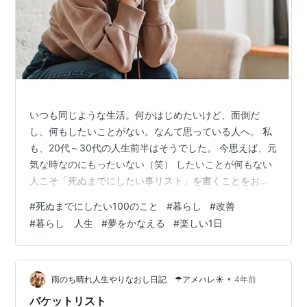
いつも同じような生活。何かはじめたいけど、面倒だ
し、何もしたいことがない。なんて思っている人へ。 私
も、20代～30代の人生前半はそうでした。 今思えば、元
気な時なのにもったいない（笑） したいことが何もない
人こそ「死ぬまでにしたい事リスト」を書くことをおス
スメします。 したい事がないなら「したくない事」を書
#
死ぬまでにしたい100のこと
#
暮らし
#
改善
けばOK(*´ω｀*) 私も「したくない事」を書き出していた
#
暮らし 人生
#
夢をかなえる
#
楽しい1日
ら、現実になりましたよ。 書き方は自由ですが、注意点
があります。 ★書く前の注意点 お金がないからできな
い…もう高齢だからできない…体力がないからできない…
などと言うのは後回し。 現実的かどうかは後で考えまし
•
雨のち晴れ人生やりなおし日記 ☂アメハレ☀
4年前
ょう。 なんでもでき…
バケットリスト