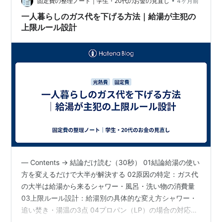
前半はまだ寒くて、エアコン（暖房）…
•
固定費の整理ノート｜学生・20代のお金の見直し
4ヶ月前
一人暮らしのガス代を下げる方法｜給湯が主犯の
上限ルール設計
— Contents → 結論だけ読む（30秒） 01結論給湯の使い
方を変えるだけで大半が解決する 02原因の特定：ガス代
の大半は給湯から来るシャワー・風呂・洗い物の消費量
03上限ルール設計：給湯別の具体的な変え方シャワー・
追い焚き・湯温の3点 04プロパン（LP）の場合の対応使
い方より単価の問題。交渉が現実的 05よくある誤解「コ