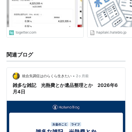
togetter.com
hapilaki.hateblo.jp
関連ブログ
•
統合失調症はのらくら生きたい
2ヶ月前
雑多な雑記 光熱費とか遺品整理とか 2026年6
月4日