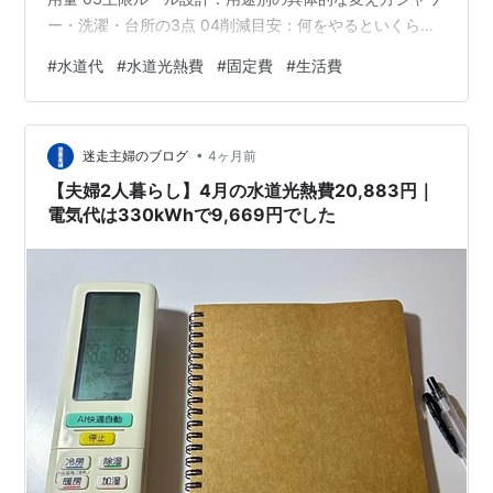
ー・洗濯・台所の3点 04削減目安：何をやるといくら・
何m³変わるか対策別の削減目安一覧 05よくある誤解
#
水道代
#
水道光熱費
#
固定費
#
生活費
「節水グッズで解決」「歯磨き中の節水が主効果」を切
る 06行動基準：今月から設定する3つのルール今日決め
れば来月から効果が出る この記事は、水道代が高いと分
•
かったが何をどう変えればいいか具体的な手順が分から
迷走主婦のブログ
4ヶ月前
ない20代・一人暮らし（単身）向けです。 水道代の節約
【夫婦2人暮らし】4月の水道光熱費20,883円｜
で失敗す…
電気代は330kWhで9,669円でした