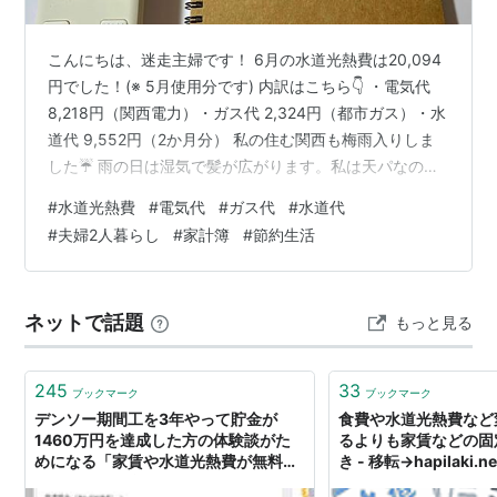
こんにちは、迷走主婦です！ 6月の水道光熱費は20,094
円でした！(※ 5月使用分です) 内訳はこちら👇 ・電気代
8,218円（関西電力）・ガス代 2,324円（都市ガス）・水
道代 9,552円（2か月分） 私の住む関西も梅雨入りしま
した☔ 雨の日は湿気で髪が広がります。私は天パなの
で、この時期は頭のシルエットが四角くなりがちです。
#
水道光熱費
#
電気代
#
ガス代
#
水道代
伝わりますかね…💦 さて、5月使用分の電気使用量は
#
夫婦2人暮らし
#
家計簿
#
節約生活
270kWhでした。1日あたりにすると約9.6kWh。 まだエ
アコンは一度も使っていません。意外と過ごしやすい日
が続いていて、今のところ扇風機で何とかなっていま
ネットで話題
もっと見る
す。このまま梅雨の間もエアコンなしで乗り切れたらう
れ…
245
33
ブックマーク
ブックマーク
デンソー期間工を3年やって貯金が
食費や水道光熱費など
1460万円を達成した方の体験談がた
るよりも家賃などの固
めになる「家賃や水道光熱費が無料」
き - 移転→hapilaki.ne
「身体的には楽ではない」