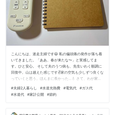
こんにちは、迷走主婦です😃 私の偏頭痛の発作が落ち着
いてきました。「ああ、春が来たな〜」と実感してま
す。ひと安心。 そして夫のうつ病も、先生いわく順調に
回復中。山は越えた感じです✌️家の空気も少しずつ良くな
っていくと思う。ほんまに長かった…💧 さて、わが家の4
月の水道光熱費を公開します。 合計20,883円（3月使用
#
夫婦2人暮らし
#
水道光熱費
#
電気代
#
ガス代
分です） 内訳はこちら💁🏻‍♀️ • 電気代：9,669円（関西電
#
水道代
#
家計公開
#
節約
力） • ガス代：3,394円（大阪ガス・都市ガス） • 水道
代：7,820円（※2ヶ月分） 電気の使用量は330kWh（1日
あたり約10kWh）。なかなか豪快に使ってます！笑 3月