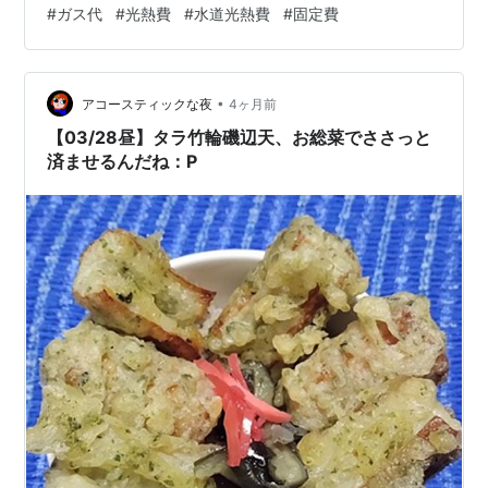
#
ガス代
#
光熱費
#
水道光熱費
#
固定費
ンロを我慢」「シャワーのみ最強」を切る 06行動基準：
今月から設定する3つのルール今日決めれば来月から効果
が出る この記事は、ガス代が高いと分かったが何をどう
•
変えればいいか具体的な手順が分からない20代・一人暮
アコースティックな夜
4ヶ月前
らし（単身）向けです。 ガス代の節約で失敗するパター
【03/28昼】タラ竹輪磯辺天、お総菜でささっと
ン…
済ませるんだね：P