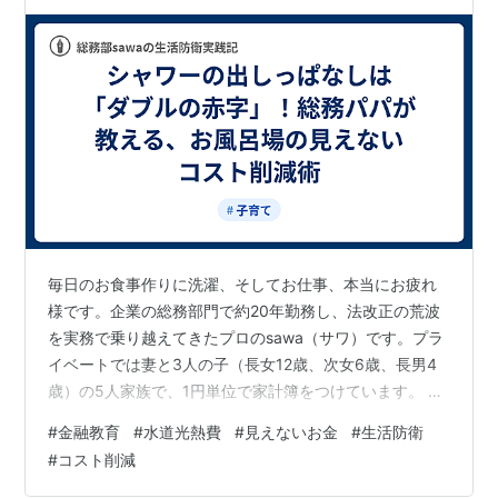
術
毎日のお食事作りに洗濯、そしてお仕事、本当にお疲れ
様です。企業の総務部門で約20年勤務し、法改正の荒波
を実務で乗り越えてきたプロのsawa（サワ）です。プラ
イベートでは妻と3人の子（長女12歳、次女6歳、長男4
歳）の5人家族で、1円単位で家計簿をつけています。 こ
れまで「電気」と「冷蔵庫」という見えないお金の隠れ
#
金融教育
#
水道光熱費
#
見えないお金
#
生活防衛
家を探してきましたが、今回はおうちの中で最も激しく
#
コスト削減
お金が流れ出ている場所、すなわち【お風呂場】につい
てお話しします。 お子さんがシャワーを頭から浴びなが