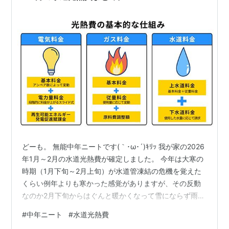
どーも。 無能中年ニートです(｀･ω･´)ｷﾘｯ 我が家の2026
年1月～2月の水道光熱費が確定しました。 今年は大寒の
時期（1月下旬～2月上旬）が水道管凍結の危機を覚えた
くらい例年よりも寒かった感覚がありますが、その反動
なのか2月下旬からはぐんと暖かくなって雪にならず雨の
日が多いです。 一人暮らしになり、懸念している灯油代
#
中年ニート
#
水道光熱費
の負担増はどうだったのか確認してみます。