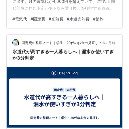
に出す。月の電気代が4,000円を超えていて、2年以上同
じ部屋に住む予定があるなら乗り換えを検討する価値が
ある。それ以外は今は動かなくていいケースが多い。 —
#
電気代
#
固定費
#
光熱費
#
水道光熱費
#
節約
Contents → 結論だけ読む（30秒） 01結論乗り換えを検
討していい人の条件は3つ 02なぜその条件になるのか：
新電力の仕組みを先に理解する削減額の絶対値は使用量
•
で決まる 03損益分岐：今の電気代で計算する現在の月額
固定費の整理ノート｜学生・20代のお金の見直し
6ヶ月前
×削減率×12で年間削減額を出す 04ケース別：乗り換え
水道代が高すぎる一人暮らしへ｜漏水か使いすぎ
に向い…
か3分判定