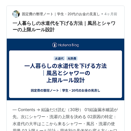
ら、ボーッと壁を見つめたり、お湯を出したままおもち
ゃで遊んだりしていませんか？「早く止めなさい！」と
•
固定費の整理ノート｜学生・20代のお金の見直し
4ヶ月前
声を枯らしても、お湯の温かさに夢中…
一人暮らしの水道代を下げる方法｜風呂とシャワ
ーの上限ルール設計
— Contents → 結論だけ読む（30秒） 01結論漏水確認が
先。次にシャワー・洗濯の上限を決める 02原因の特定：
水道代の大半はここから来るシャワー・風呂・洗濯の使
用量 03上限ルール設計：用途別の具体的な変え方シャワ