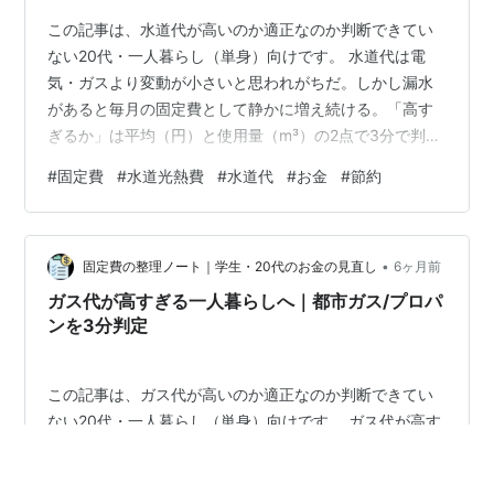
この記事は、水道代が高いのか適正なのか判断できてい
ない20代・一人暮らし（単身）向けです。 水道代は電
気・ガスより変動が小さいと思われがちだ。しかし漏水
があると毎月の固定費として静かに増え続ける。「高す
ぎるか」は平均（円）と使用量（m³）の2点で3分で判定
できる。 — Contents → 結論だけ読む（30秒） 01結論
#
固定費
#
水道光熱費
#
水道代
#
お金
#
節約
月4,000円超または12m³超なら判定する 02円より m³で
判定する理由2か月請求のブレに引っ張られない
03STEP1：漏水チェックを水道メーターで即判定最優先
•
でやること 04STEP2：漏水でなければ使いすぎの原因を
固定費の整理ノート｜学生・20代のお金の見直し
6ヶ月前
3つに絞る風呂→洗濯→台所の順で潰す 05よくある誤…
ガス代が高すぎる一人暮らしへ｜都市ガス/プロパ
ンを3分判定