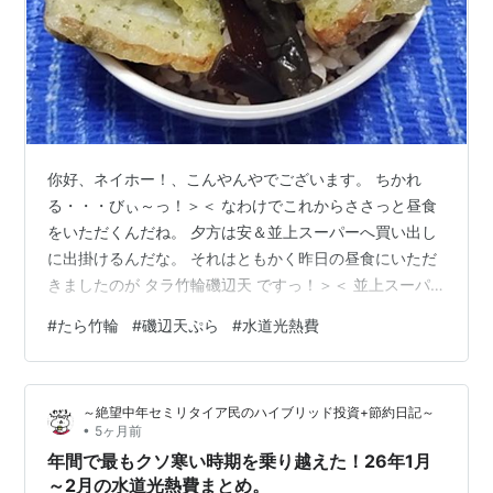
你好、ネイホー！、こんやんやでございます。 ちかれ
る・・・びぃ～っ！＞＜ なわけでこれからささっと昼食
をいただくんだね。 夕方は安＆並上スーパーへ買い出し
に出掛けるんだな。 それはともかく昨日の昼食にいただ
きましたのが タラ竹輪磯辺天 ですっ！＞＜ 並上スーパ
ーのお総菜なんですが とにかくささっと済ませにはこれ
#
たら竹輪
#
磯辺天ぷら
#
水道光熱費
で とっても美味しかったですっ！＞＜ んで、今日はすっ
かり忘れてた水道・光熱費の 名義変更と口座変更をして
いたんだよねぇ。 各講座の入出金内容を整理してる時に
～絶望中年セミリタイア民のハイブリッド投資+節約日記～
変更するのを忘れてたわけのでありまふ。 んぢゃ、とり
•
5ヶ月前
あえず昼食をささっと：P・・・再見っ！＞＜
年間で最もクソ寒い時期を乗り越えた！26年1月
～2月の水道光熱費まとめ。