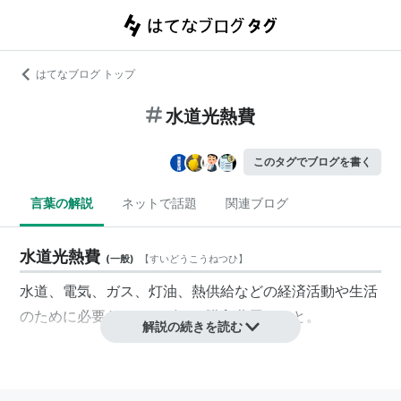
はてなブログ トップ
水道光熱費
このタグでブログを書く
言葉の解説
ネットで話題
関連ブログ
水道光熱費
(
一般
)
【
すいどうこうねつひ
】
水道、電気、ガス、灯油、熱供給などの経済活動や生活
のために必要なエネルギーの購入費用のこと。
解説の続きを読む