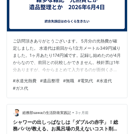
ご訪問頂きありがとうございます。 5月分の光熱費が確
定しました。 水道代は前回から1立方メートル349円減り
ました。1ヶ月あたり174円減です。記録し始めたのが4月
からなので、前回との比較しかできません。検針票は1年
分ありますが、今からまとめて入力するのが面倒くさい
（笑）母が食器を殆ど洗わなくなったので、減ったので
#
水道光熱費
#
遺品整理
#
無職
#
電気代
#
水道代
しょう。母の洗い方は、ジャーっとお湯を大量に流しな
#
ガス代
がらのお湯洗いです。一方の私は、洗剤で洗って、お箸
ぐらいの水量ですすいでいます。その差だと思います。
ガス代は前年から-2.7立方メートル-1,384円です。お風
呂の温度設定を今年は39度にしているので、その分だと
•
総務部sawaの生活防衛実践記
3ヶ月前
思います。ぬるいとお…
シャワーの出しっぱなしは「ダブルの赤字」！総
務パパが教える、お風呂場の見えないコスト削減