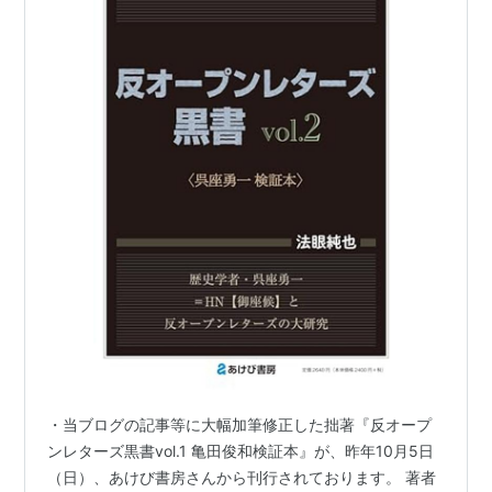
・当ブログの記事等に大幅加筆修正した拙著『反オープ
ンレターズ黒書vol.1 亀田俊和検証本』が、昨年10月5日
（日）、あけび書房さんから刊行されております。 著者