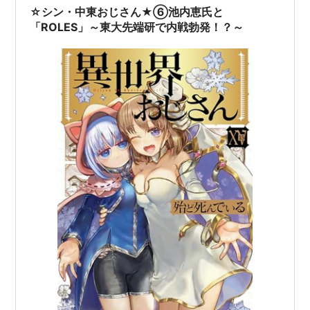
☆シン・中東おじさん★⑥池内恵氏と
「ROLES」～東大先端研で内戦勃発！？～