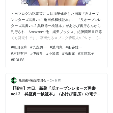
・当ブログの記事等に大幅加筆修正した拙著『反オープ
ンレターズ黒書vol.1 亀田俊和検証本』、 『反オープンレ
ターズ黒書vol.2 呉座勇一検証本』があけび書房さんから
刊行され、Amazonの他、楽天ブックス、紀伊國屋書店等
でも発売中です。 著者たる当ブログ管理人のPNは、【法
眼純也】（Hogen Sumiya）。価格は、vol.1が2,420円。
#
亀田俊和
#
呉座勇一
#
池内恵
#
細谷雄一
続巻のvol.2が2,640円になります。
#
河野有理
#
伊藤剛
#
小泉悠
#
福田充
#
東野篤子
kensyoiinkai.hatenablog.com
#
ROLES
kensyoiinkai.hatenablog.com 因みに、電子書籍版につ
いても、これまたAmazon等で配信を開始しております。
こちらは、vo.…
•
亀田俊和検証委員会
2ヶ月前
【謹告】本日、新著『反オープンレターズ黒書
vol.2 呉座勇一検証本』（あけび書房）の電子書
籍版もAmazon等で配信開始……！！