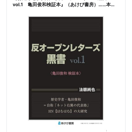
vol.1 亀田俊和検証本』（あけび書房）……本日
（10月5日）、発売開始！！！