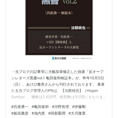
・当ブログの記事等に大幅加筆修正した拙著『反オープ
ンレターズ黒書vol.1 亀田俊和検証本』が、昨年10月5日
（日）、あけび書房さんから刊行されております。 著者
たる当ブログ管理人のPNは、【法眼純也】（Hogen
Sumiya）。価格は2,420円。総頁数は312頁にもなりま
す。 kensyoiinkai.hatenablog.com 反オープンレターズ
#
呉座勇一
#
亀田俊和
#
河野有理
#
伊藤剛
黒書vol.1 亀田俊和検証本 作者:法眼純也 あけび書房
#
板垣勝彦
#
池内恵
#
與那覇潤
#
大月隆寛
Amazon 恐縮ながら、拙著の書籍版は自費出版のため、