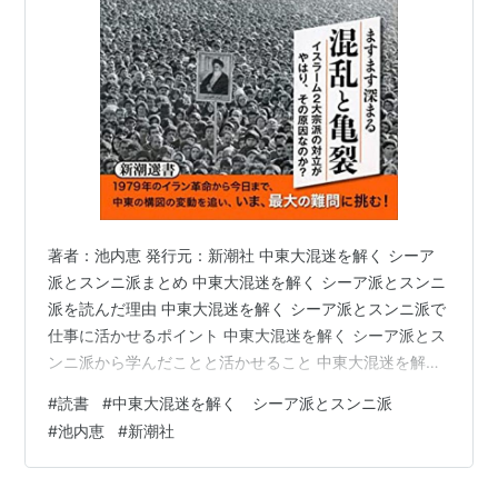
著者：池内恵 発行元：新潮社 中東大混迷を解く シーア
派とスンニ派まとめ 中東大混迷を解く シーア派とスンニ
派を読んだ理由 中東大混迷を解く シーア派とスンニ派で
仕事に活かせるポイント 中東大混迷を解く シーア派とス
ンニ派から学んだことと活かせること 中東大混迷を解く
シーア派とスンニ派の目次 中東大混迷を解く シーア派と
#
読書
#
中東大混迷を解く シーア派とスンニ派
スンニ派の感想 中東大混迷を解く シーア派とスンニ派ま
#
池内恵
#
新潮社
とめ 日本きっての中東研究家、アラブ世界の専門家であ
る池内教授が教えてくれるシーア派とスンニ派。中東の
世界を知るには避けて通れないイスラム教の二大宗派に