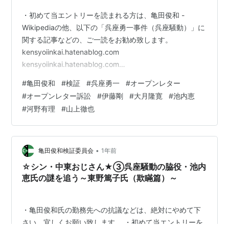
・初めて当エントリーを読まれる方は、亀田俊和 -
Wikipediaの他、以下の「呉座勇一事件（呉座騒動）」に
関する記事などの、ご一読をお勧め致します。
kensyoiinkai.hatenablog.com
kensyoiinkai.hatenablog.com
kensyoiinkai.hatenablog.com
#
亀田俊和
#
検証
#
呉座勇一
#
オープンレター
kensyoiinkai.hatenablog.com
#
オープンレター訴訟
#
伊藤剛
#
大月隆寛
#
池内恵
kensyoiinkai.hatenablog.com ・当ブログへのご意見、
#
河野有理
#
山上徹也
ご感想及び情報提供などにつきましては、下記のメール
アドレスまでご連絡下さい。場合によっては、謝礼等も
前向きに検討致しますので、宜しくお願い申し上…
•
亀田俊和検証委員会
1年前
☆シン・中東おじさん★③呉座騒動の脇役・池内
恵氏の謎を追う～東野篤子氏（欺瞞篇）～