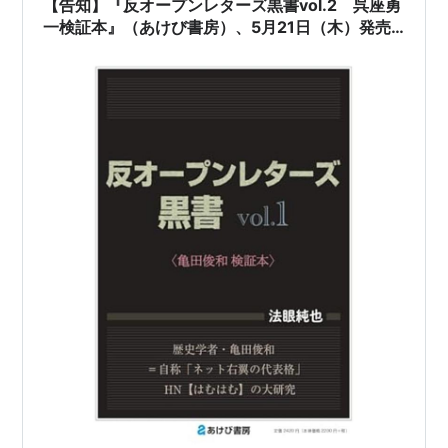
【告知】『反オープンレターズ黒書vol.2 呉座勇
一検証本』（あけび書房）、5月21日（木）発売
決定……！！