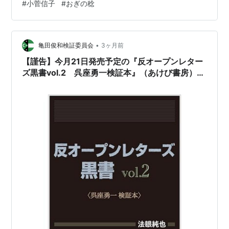
#
小菅信子
#
おぎの稔
少部数であり、ご所望であれば……版元のあけび書房さん
の公式HPの他、Amazon、楽天ブックス、丸善ジュンク
堂書店等でお早めに…
•
亀田俊和検証委員会
3ヶ月前
【謹告】今月21日発売予定の『反オープンレター
ズ黒書vol.2 呉座勇一検証本』（あけび書房）、
Amazonでも予約受付開始へ……！！