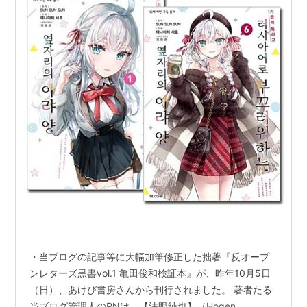
・当ブログの記事等に大幅加筆修正した拙著『反オープ
ンレターズ黒書vol.1 亀田俊和検証本』が、昨年10月5日
（日）、あけび書房さんから刊行されました。 著者たる
当ブログ管理人のPNは、【法眼純也】（Hogen