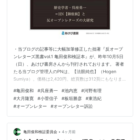
・当ブログの記事等に大幅加筆修正した拙著『反オープ
ンレターズ黒書vol.1 亀田俊和検証本』が、昨年10月5日
（日）、あけび書房さんから刊行されております。 著者
たる当ブログ管理人のPNは、【法眼純也】（Hogen
Sumiya）。価格は2,420円。総頁数は312頁にもなりま
す。 kensyoiinkai.hatenablog.com 反オープンレターズ
#
亀田俊和
#
呉座勇一
#
池内恵
#
河野有理
黒書vol.1 亀田俊和検証本 作者:法眼純也 あけび書房
#
大月隆寛
#
小菅信子
#
板垣勝彦
#
東浩紀
Amazon 恐縮ながら、拙著の書籍版は自費出版のため、
#
オープンレター
#
オープンレター訴訟
少部数であり、ご所望であれば……版元のあけび書房さん
の公式HPの他、Amazon、楽天ブックス、丸善ジュンク
堂書店等でお早めに…
•
亀田俊和検証委員会
4ヶ月前