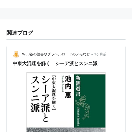
センター助教授。
2008年から東大先端研の准教授に。
専攻はイスラーム政治思想史、中東地域研究。著書に
関連ブログ
『現代アラブの社会思想―終末論とイスラーム主義』
（講談社現代新書、２００２年、大佛次郎論壇賞）な
ど。
•
WEB銭の読書やグラベルロードのメモなど
1ヶ月前
中東大混迷を解く シーア派とスンニ派