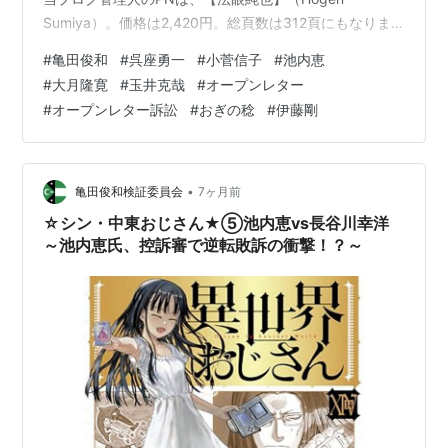
Sumiya）。価格は2,420円。総頁数は312頁にもなりま
す。 kensyoiinkai.hatenablog.com 反オープンレターズ
#
亀田俊和
#
呉座勇一
#
小菅信子
#
池内恵
黒書vol.1 亀田俊和検証本 作者:法眼純也 あけび書房
#
大月隆寛
#
玉井克哉
#
オープンレター
Amazon 自費出版のため、少部数であり、ご所望であれ
#
オープンレター訴訟
#
おぎの稔
#
伊藤剛
ば……版元のあけび書房さんの公式HPの他、Amazon、
楽天ブックス、丸善ジュンク堂書店等でお早めにご購読
頂けると幸いです。 この…
•
亀田俊和検証委員会
7ヶ月前
☆シン・中東おじさん★⑤池内恵vs長谷川幸洋
～池内恵氏、控訴審で逆転敗訴の衝撃！？～