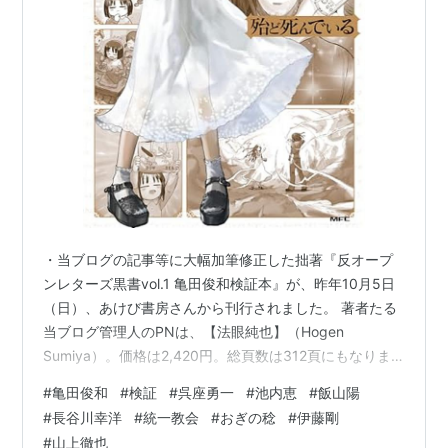
・当ブログの記事等に大幅加筆修正した拙著『反オープ
ンレターズ黒書vol.1 亀田俊和検証本』が、昨年10月5日
（日）、あけび書房さんから刊行されました。 著者たる
当ブログ管理人のPNは、【法眼純也】（Hogen
Sumiya）。価格は2,420円。総頁数は312頁にもなりま
す。 kensyoiinkai.hatenablog.com 反オープンレターズ
#
亀田俊和
#
検証
#
呉座勇一
#
池内恵
#
飯山陽
黒書vol.1 亀田俊和検証本 作者:法眼純也 あけび書房
#
長谷川幸洋
#
統一教会
#
おぎの稔
#
伊藤剛
Amazon 自費出版のため、少部数であり、ご所望であれ
#
山上徹也