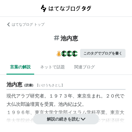
はてなブログ トップ
池内恵
このタグでブログを書く
言葉の解説
ネットで話題
関連ブログ
池内恵
(
読書
)
【
いけうちさとし
】
現代アラブ研究者。１９７３年、東京生まれ。２０代で
大仏次郎論壇賞を受賞。池内紀は父。
１９９６年、東京大学文学部イスラム学科卒業。東京大
解説の続きを読む
学大学院総合文化研究科博士課程修了。アジア経済研究
所研究員を経て、２００４年４月より国際日本文化研究