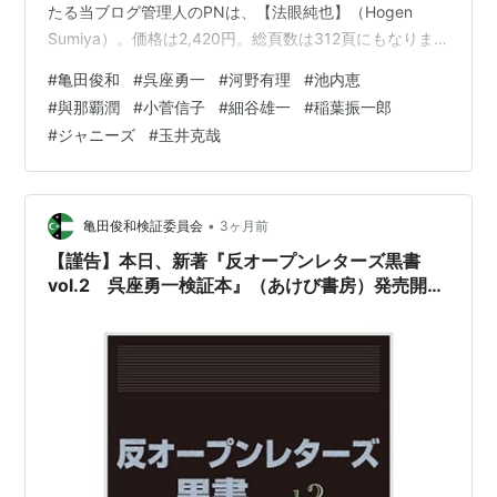
たる当ブログ管理人のPNは、【法眼純也】（Hogen
Sumiya）。価格は2,420円。総頁数は312頁にもなりま
す。 kensyoiinkai.hatenablog.com 反オープンレターズ
#
亀田俊和
#
呉座勇一
#
河野有理
#
池内恵
黒書vol.1 亀田俊和検証本 作者:法眼純也 あけび書房
#
與那覇潤
#
小菅信子
#
細谷雄一
#
稲葉振一郎
Amazon 恐縮ながら、拙著の書籍版は自費出版のため、
#
ジャニーズ
#
玉井克哉
少部数であり、ご所望であれば……版元のあけび書房さん
の公式HPの他、Amazon、楽天ブックス、丸善ジュンク
堂書店等でお早めに…
•
亀田俊和検証委員会
3ヶ月前
【謹告】本日、新著『反オープンレターズ黒書
vol.2 呉座勇一検証本』（あけび書房）発売開
始……！！