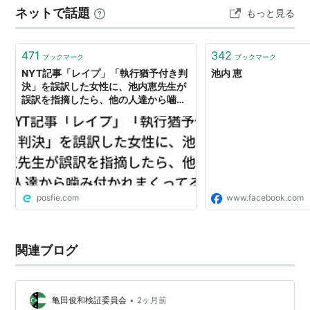
ネットで話題
もっと見る
ついてわかりやすく教えてくれます。にしても、わかり
にくいｗ 共通点があ…
471
342
ブックマーク
ブックマーク
NYT記事「レイプ」「執行猶予付き判
池内 恵
決」を誤訳した女性に、池内恵先生が
誤訳を指摘したら、他の人達から噛み
付かれまくってる
posfie.com
www.facebook.com
関連ブログ
•
亀田俊和検証委員会
2ヶ月前