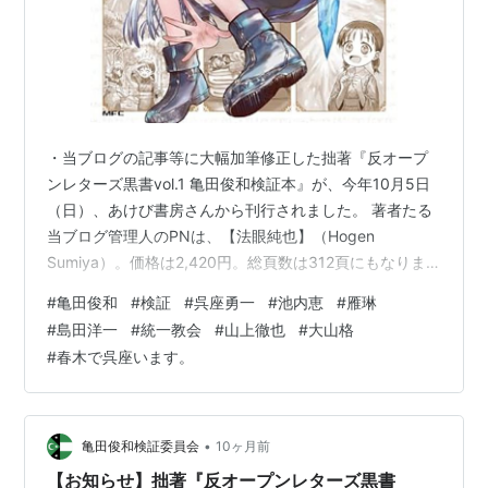
・当ブログの記事等に大幅加筆修正した拙著『反オープ
ンレターズ黒書vol.1 亀田俊和検証本』が、今年10月5日
（日）、あけび書房さんから刊行されました。 著者たる
当ブログ管理人のPNは、【法眼純也】（Hogen
Sumiya）。価格は2,420円。総頁数は312頁にもなりま
す。 kensyoiinkai.hatenablog.com 反オープンレターズ
#
亀田俊和
#
検証
#
呉座勇一
#
池内恵
#
雁琳
黒書vol.1 亀田俊和検証本 作者:法眼純也 あけび書房
#
島田洋一
#
統一教会
#
山上徹也
#
大山格
Amazon 自費出版のため、少部数であり、ご所望であれ
#
春木で呉座います。
ば……版元のあけび書房さんの公式HPの他、Amazon、
楽天ブックス、丸善ジュンク堂書店等でお早めにご購読
頂けると幸いです。 この…
•
亀田俊和検証委員会
10ヶ月前
【お知らせ】拙著『反オープンレターズ黒書