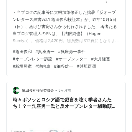
・当ブログの記事等に大幅加筆修正した拙著『反オープ
ンレターズ黒書vol.1 亀田俊和検証本』が、昨年10月5日
（日）、あけび書房さんから刊行されました。 著者たる
当ブログ管理人のPNは、【法眼純也】（Hogen
Sumiya）。価格は2,420円。総頁数は312頁にもなりま
す。 kensyoiinkai.hatenablog.com 反オープンレターズ
#
亀田俊和
#
呉座勇一
#
呉座勇一事件
黒書vol.1 亀田俊和検証本 作者:法眼純也 あけび書房
#
オープンレター訴訟
#
オープンレター
#
大月隆寛
Amazon 恐縮ながら、拙著の書籍版は自費出版のため、
#
板垣勝彦
#
池内恵
#
細谷雄一
#
與那覇潤
少部数であり、ご所望であれば……版元のあけび書房さん
の公式HPの他、Amazon、楽天ブックス、丸善ジュンク
堂書店等でお早めにご購…
•
亀田俊和検証委員会
5ヶ月前
時々ボソッとロシア語で戯言を呟く学者さんた
ち！？ー呉座勇一氏と反オープンレター騒動顛末
記㊹