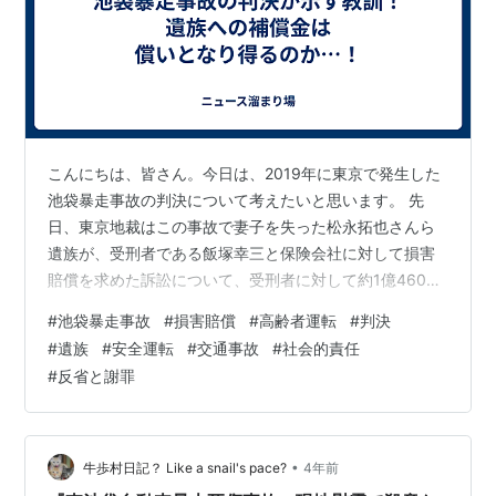
こんにちは、皆さん。今日は、2019年に東京で発生した
池袋暴走事故の判決について考えたいと思います。 先
日、東京地裁はこの事故で妻子を失った松永拓也さんら
遺族が、受刑者である飯塚幸三と保険会社に対して損害
賠償を求めた訴訟について、受刑者に対して約1億4600
万円の支払いを命じる判決を下しました。 この事故は、
#
池袋暴走事故
#
損害賠償
#
高齢者運転
#
判決
飯塚受刑者がブレーキとアクセルのペダルを踏み間違
#
遺族
#
安全運転
#
交通事故
#
社会的責任
え、赤信号の交差点に突入し、10人が重軽傷を負ったも
#
反省と謝罪
のです。この判決に対して私は、複雑な思いに駆られて
います。 まず、遺族への補償金について。この金額は、
失われた家族や幸せを補うものではありません。金銭で
償える損失などないことを私たちは痛感し…
•
牛歩村日記？ Like a snail's pace?
4年前