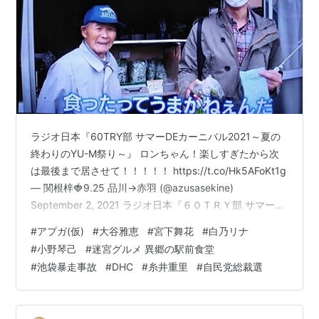
ラジオ日本『60TRY部 サマーDEカーニバル2021～夏の
終わりのYU-M祭り～』 ロンちゃん！楽しすぎたから次
は最後まで居させて！！！！！ https://t.co/Hk5AFoKt1g
— 関根梓🍓9.25 品川→赤羽 (@azusasekine)
September 2, 2021 ラジオ日本『６０ＴＲＹ部 サマーDE
カーニバル２０２１ ～夏の終わりのYU-M祭り～』あり
#
アプガ(仮)
#
大谷雅恵
#
宮下舞花
#
白乃リナ
がとうございました！！！！緊張したああ！！！けど楽
#
小野琴己
#
迷宮グルメ 異郷の駅前食堂
しかったああああ！！！！！！！！！！！！！！とりあ
#
池袋暴走事故
#
DHC
#
糸井重里
#
自民党総裁選
えず靴べら買いに行きます。またよろしくお願いしま
す！！！！🥺🥺🤎#try1422 pic.twitter.com/weX…