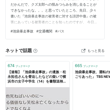
だかんだで、クズ太郎への恨みつらみを消し去ることが
できなかったな。。。と思っていたところ、先日、少々
書いた『池袋暴走事故の被害者に対する誹謗中傷』の被
害にあっている被害者のことを知ったのですが、 今日、
YouTubeで、『加害者が亡くなったことについて、どう
#
池袋暴走事故
#
交通機関
#
バス
思っているのか』という質問がありましてね。 こちら
↓↓↓↓↓↓↓↓↓↓↓↓ www.youtube.com この事故の
被害者の旦那さん、『刑務所で亡くなって心残りだろう
ネットで話題
もっと見る
に。。。』的なことを言っていて、驚きました。 私な
ら、（ざまあみろ！！！）としか思わないのですが、な
んと心の優しい方な…
674
665
ブックマーク
ブックマーク
【速報】「池袋暴走事故」の遺族・松
池袋暴走事故、運転の
永拓也さんを脅迫したなどの疑いで横
ごりあった」 TBS NE
浜市の女子中学生（14）を書類送検
へ 「殺してあげようか」などと送信
警視庁 | TBS NEWS DIG