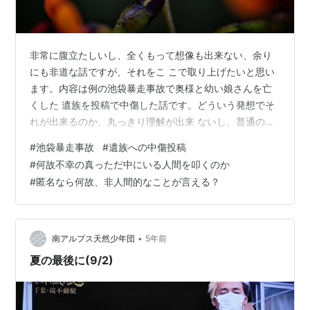
非常に腹立たしいし、全くもって想像も出来ない、余り
にも非道な話ですが、それをこ こで取り上げたいと思い
ます。内容は例の池袋暴走事故で奥様と幼い娘さんを亡
くした 遺族を投稿で中傷した話です。どういう発想でそ
れが出来るのか、丸っきり理解が出来 ないし、普通の感
情を持った人間なら奥様と幼い娘を亡くして途方に暮れ
#
池袋暴走事故
#
遺族への中傷投稿
ている男性を 非難なんて出来るわけがない。もっと突っ
#
何故不幸の真っただ中にいる人間を叩くのか
込んで言えば、そんな弱ってる方を非難等出 来てしまう
#
匿名なら何故、非人間的なことが言える？
人間性が自分はまるっきり理解出来ない。お馬鹿で粗野
な自分は目の前で そんなことやった人間がいたら、絶対
にぶん殴って半殺しにしてますね。だって、絶対 に許せ
ないから。冷静な方は、今の話を聞いて…
•
南アルプス天然少年団
5年前
夏の最後に(9/2)