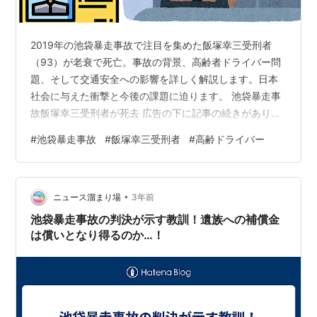
2019年の池袋暴走事故で注目を集めた飯塚幸三受刑者
（93）が老衰で死亡。事故の背景、高齢者ドライバー問
題、そして交通安全への影響を詳しく解説します。日本
社会に与えた衝撃と今後の課題に迫ります。 池袋暴走事
故飯塚幸三受刑者が死去 広告の下に記事の続きがありま
す。ペコリ AmazonPR 【最新型】ドライブレコーダー
#
池袋暴走事故
#
飯塚幸三受刑者
#
高齢ドライバー
小型 前方 WiFi付き スマホ連携 2K 1440P 外付けGPSモ
ジュール対応 超暗視 170°超広角 24時間駐車監視 WDR画
像補正 エンジン連動 自動常時録画 衝撃録画 動体検知 G
•
センサー 1.5インチ液晶画面 360°回転 自由配置 取付簡
ニュース溜まり場
3年前
単 高低温適用 カード対応（…
池袋暴走事故の判決が示す教訓！遺族への補償金
は償いとなり得るのか…！