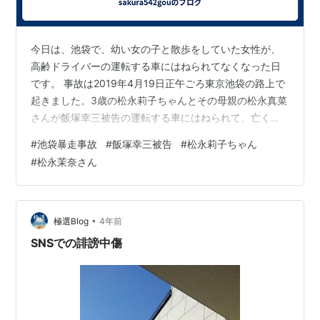
今日は、池袋で、幼い女の子と散歩をしていた女性が、
高齢ドライバーの運転する車にはねられてなくなった日
です。 事故は2019年4月19日正午ごろ東京池袋の路上で
起きました。3歳の松永莉子ちゃんとその母親の松永真菜
さんが飯塚幸三被告の運転する車にはねられて、亡くな
りましたが、飯塚被告は車の故障だとして、ブレーキと
#
池袋暴走事故
#
飯塚幸三被告
#
松永莉子ちゃん
アクセルの不見間違いによる事故だったという実況見分
#
松永茉奈さん
や、数ある証拠や目撃証言とは大きく異なる主張をし
て、裁判でも私はブレーキを踏んでおり、運転操作は間
違えていない・アクセルペダルの故障だと主張してまし
たが、裁判では飯塚被告の主張には無理があるとして退
•
極選Blog
4年前
けられ、禁固刑が確定しました。 あれから3…
SNSでの誹謗中傷