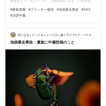
供述をしているようです。 上級国民による、いわゆる池
袋暴走事件ですね。 旧通産省技術工業院の飯塚幸三被告
#
家庭菜園
#
プランター栽培
#
池袋暴走事故
#
SNS
が、池袋でプリウスミサイルにより母子11人が死傷させ
#
誹謗中傷
た事故です。 最後の最後までプリウスの経年劣化による
ブレーキの不具合として言い逃れをしていました。 結局
はブレーキとアクセルの踏み間違いを認めましたけ
ど…。 思い出すだけでも腹立たしい事故、いやいや殺人
•
気になるトピック＆ニュース少し掘り下げブログ
4年前
事件ですι(｀ロ´)ノ この事故…
池袋暴走事故・遺族に中傷投稿のこと