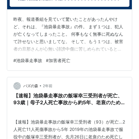
昨夜、報道番組を見ていて驚いたことがあったんやけ
ど、それは、『池袋暴走事故』の件。 まず１つは、犯人
が亡くなってしまったこと。 何事もなく無事に死ぬなん
て許せないと思いましてな。 そして、もう１つは、被害
者の旦那さんが心無い誹謗中傷に苦しめられているとい
う恐ろしい事実。 妻子がもうろくじじいに殺された悲惨
#
池袋暴走事故
#
加害者死亡
な方に、なんでこんなことを言えるの？と聞きたくなる
ようなコメントがたくさん。 なかには『殺すぞ』と殺害
予告まで。 なんでこんなことを言えるのでしょう
•
か？？？ 非難している人たちって、ほんまに人間なん
バズの森
2年前
か？？？ と疑問が。。。 と、色々書きたいことがあるの
【速報】池袋暴走事故の飯塚幸三受刑者が死亡、
ですが、何もしてないのに、なぜか現在明け方…
93歳｜母子2人死亡事故から約5年、老衰のため
服役中に
【速報】池袋暴走事故の飯塚幸三受刑者（93）が死亡...2
人死亡11人死傷事故から5年 2019年の池袋暴走事故で服
役中の飯塚幸三受刑者が、先月26日に老衰のため死亡し