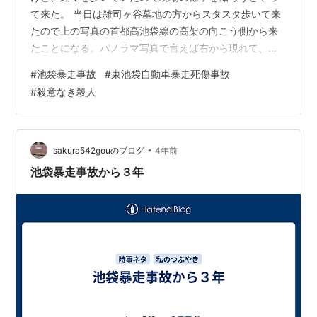
て来た。 当日は雑司ヶ谷墓地の方からスタスタ歩いて来
たので上の写真の首都高池袋線の高架の向こう側から来
たことになる。パノラマ写真で言えば右から現れて、右
の横断歩道を渡っていた母娘を轢いて左から来たパッカ
#
池袋暴走事故
#
東池袋自動車暴走死傷事故
ー車に衝突してCoCo壱の前で赤信号で止まっていたトラ
#
殺意なき殺人
ックに衝突して停止‥。かなりのエネルギーだったことが
判る。 事故当日の報道を見ながらStreetViewで見ていた
のでだいたいは判っていたけど、現地に来ないと流石に
空気感は判らないし、死亡二人に怪我したヒトが五人な
•
sakura542gouのブログ
4年前
のかな？母子ばかりが報…
池袋暴走事故から３年