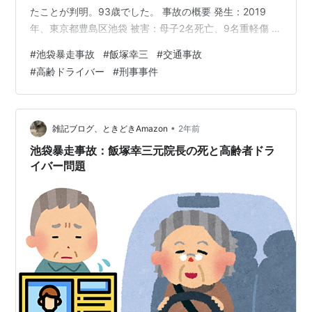
たことが判明。93歳でした。 事故の概要 発生：2019
年、東京都豊島区池袋 被害：母子2名死亡、9名重軽傷 判
決：禁錮5年の実刑 判決確定後、服役中 事故から今日ま
#
池袋暴走事故
#
飯塚幸三
#
交通事故
で 2019年：暴走事故発生 法廷で「車の故障」と主張 禁
#
高齢ドライバー
#
刑事事件
錮5年の実刑判決 2024年1月26日：死亡 事故の被害者 松
永真菜さん（31）死亡 松永莉子ちゃん（3）死亡 その他
9名が重軽傷 ※本記事では、報道された事実関係のみを記
載しています。 ※追記 重要事項 被…
•
雑記ブログ、ときどきAmazon
2年前
池袋暴走事故：飯塚幸三元院長の死と高齢者ドラ
イバー問題