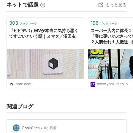
ネットで話題
もっと見る
参ります。 あらすじ(裏表紙から) 中篇連作 動物が見せつ
ける死の迎え方 おわりに あらすじ(裏表紙から) ようやく
授かった子供を流産し、哀…
303
196
ブックマーク
ブックマーク
『ビビデバ』MVが本当に気持ち悪く
スーパー店内に体長１
てすごいという話｜ヌマタ／沼田友
「客に覆いかぶさって
２人襲われ１人搬送…
note.com
www.yomiuri.co.jp
関連ブログ
•
BookCites
6ヶ月前