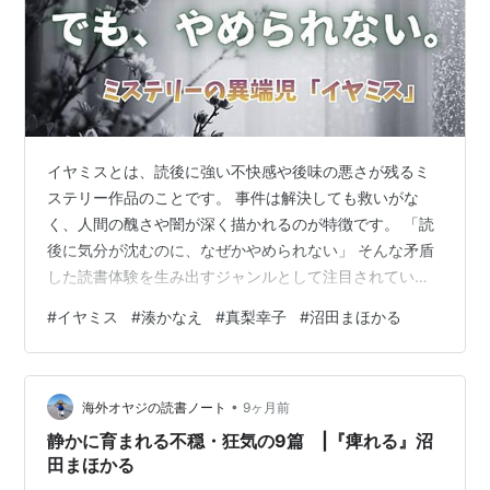
イヤミスとは、読後に強い不快感や後味の悪さが残るミ
ステリー作品のことです。 事件は解決しても救いがな
く、人間の醜さや闇が深く描かれるのが特徴です。 「読
後に気分が沈むのに、なぜかやめられない」 そんな矛盾
した読書体験を生み出すジャンルとして注目されていま
す。 本記事では、イヤミスの意味や魅力、初心者でも読
#
イヤミス
#
湊かなえ
#
真梨幸子
#
沼田まほかる
みやすい代表作までわかりやすく解説します。 👇より多
くのイヤミス作品を知りたい方は、以下の「イヤミスお
すすめ9選」もあわせてご覧ください⇩ novelintro-
•
base.com イヤミスとは？普通のミステリーと違う「後
海外オヤジの読書ノート
9ヶ月前
味最悪ジャンル」の特徴 なぜイヤミス（後味の悪いミス
静かに育まれる不穏・狂気の9篇 |『痺れる』沼
テリー）は不快なのに人…
田まほかる