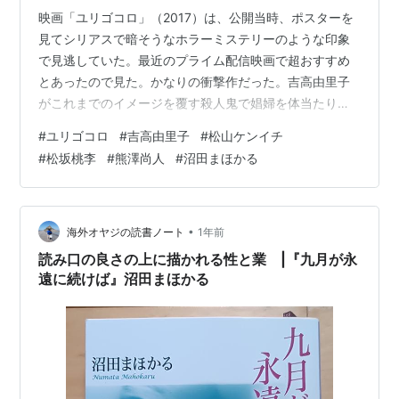
映画「ユリゴコロ」（2017）は、公開当時、ポスターを
見てシリアスで暗そうなホラーミステリーのような印象
で見逃していた。最近のプライム配信映画で超おすすめ
とあったので見た。かなりの衝撃作だった。吉高由里子
がこれまでのイメージを覆す殺人鬼で娼婦を体当たりで
演じていた！ 時代の異なる過去と現在の2つのストーリ
#
ユリゴコロ
#
吉高由里子
#
松山ケンイチ
ーが同時に描かれていくが、やがて結びつくという定番
#
松坂桃李
#
熊澤尚人
#
沼田まほかる
ではあるが、驚きの展開が待っていた…という極上とも
いえるサスペンス映画だった。松坂桃李と松山ケンイチ
が直接絡むシーンはないが自然体で味わい深かった。 原
作は沼田まほかるの「ユリゴコロ」で第14回大藪春彦賞
•
海外オヤジの読書ノート
1年前
を受賞。ほかには映画化された「彼女がその…
読み口の良さの上に描かれる性と業 |『九月が永
遠に続けば』沼田まほかる