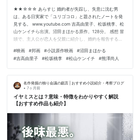
★★☆☆☆ あらすじ 婚約者が失踪し、失意に沈む男
は、ある日実家で「ユリゴコロ」と題されたノートを発
見する。 www.youtube.com 吉高由里子、松坂桃李、松
山ケンイチら出演。沼田まほかる原作。128分。 感想 冒
頭で、主人公が恋人を父親に紹介し、婚約を報告する場
面が描かれる。この短いシークエンスだけでも、煽り運
#
映画
#
邦画
#
小説原作映画
#
沼田まほかる
転や恋人が戸惑う言動などが見られ、主人公のヤバさが
#
吉高由里子
#
松坂桃李
#
松山ケンイチ
#
熊澤尚人
にじみ出ている。 そのため、この後の恋人の失踪は、こ
のサイコパス感が怖くなって逃げたのだろうなと勝手に
納得してしまった。そして主人公もきっと、驚きはした
名作発掘の独り会議の戯言 | おすすめ小説紹介・考察ブログ
もののその事実を受け入れ、あきらめたのだろうと思っ
•
7ヶ月前
ていたので、彼がずっと未練…
イヤミスとは？意味・特徴をわかりやすく解説
【おすすめ作品も紹介】