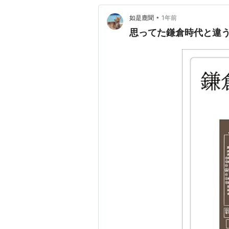
•
如是鹿聞
1年前
思ってた鎌倉時代と違