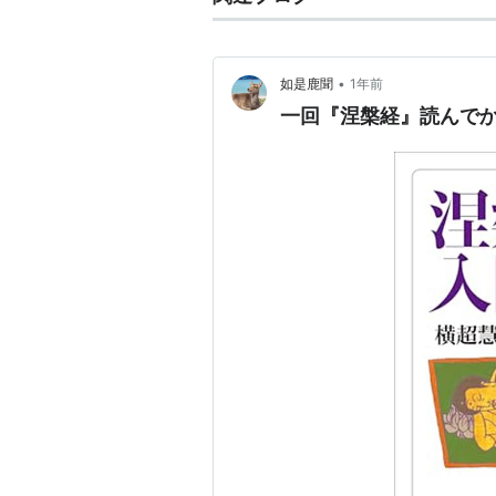
•
如是鹿聞
1年前
一回『涅槃経』読んで