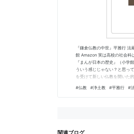
『鎌倉仏教の中世』平雅行 法藏
館 Amazon 実は高校の社
『まんが日本の歴史』（小学館
ういう感じじゃない？と思っ
を受けて新しい仏教を開いた
ているのだけど、なんとなく
#
仏教
#
浄土教
#
平雅行
#
いるのだけど、全然そうではな
るような感じじゃなかったんだ
関連ブログ