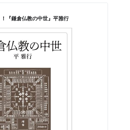
う！『鎌倉仏教の中世』平雅行