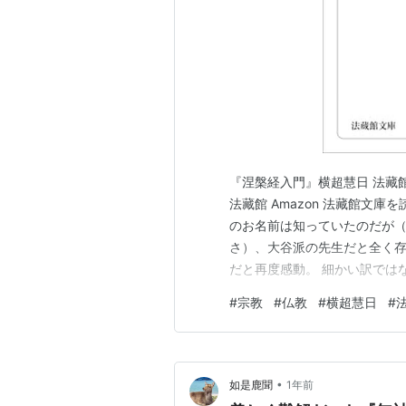
『涅槃経入門』横超慧日 法藏館
法藏館 Amazon 法藏館文
のお名前は知っていたのだが
さ）、大谷派の先生だと全く
だと再度感動。 細かい訳では
い、そして主要な章（品）の概
#
宗教
#
仏教
#
横超慧日
#
について書かれているところ
全体を厳密に見たら矛盾を持っ
•
如是鹿聞
1年前