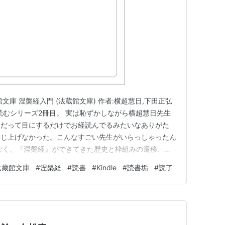
文庫 涅槃経入門 (法蔵館文庫) 作者:横超慧日,下田正弘
庫を読むシリーズ2冊目。 実は恥ずかしながら横超慧日先生
（だって目にするだけでお経読んでるみたいなありがた
存じ上げなかった。こんなすごい先生がいらっしゃったん
なく、『涅槃経』ができてきた歴史と枠組みの遷移、違
略とエピソードが丁寧に書かれている。 一闡提の救い
法藏館文庫
#
涅槃経
#
読書
#
Kindle
#
読書垢
#
読了
はとても面白い。そこもそうなんだけど、『涅槃経』って
ているよ…