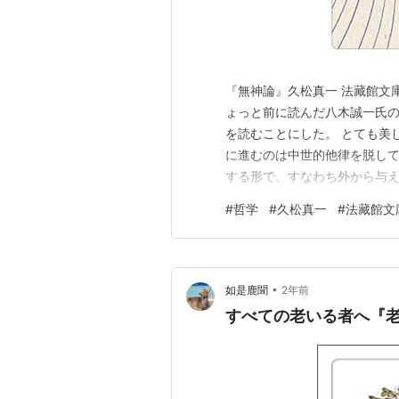
『無神論』久松真一 法藏館文庫 無
ょっと前に読んだ八木誠一氏
を読むことにした。 とても美
に進むのは中世的他律を脱し
する形で、すなわち外から与
ことで、絶対的な自律に至る。
#
哲学
#
久松真一
#
法藏館文
谷大学に縁のある人だった。 
て、まあそういう見方もあるけ
•
如是鹿聞
2年前
すべての老いる者へ『