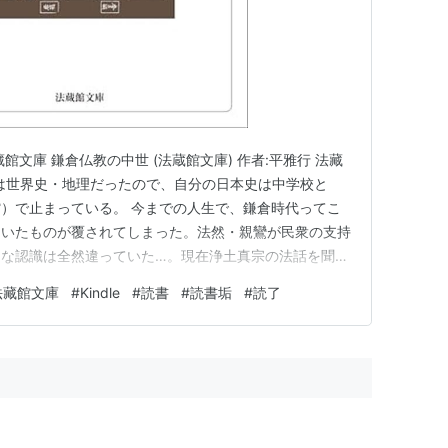
館文庫 鎌倉仏教の中世 (法蔵館文庫) 作者:平雅行 法藏
会科は世界史・地理だったので、自分の日本史は中学校と
）で止まっている。 今までの人生で、鎌倉時代ってこ
ていたものが覆されてしまった。法然・親鸞が民衆の支持
的な認識は全然違っていた…。現在浄土真宗の法話を聞い
全体的に親鸞聖人って最初からすごかった感がただよって
法藏館文庫
#
Kindle
#
読書
#
読書垢
#
読了
かった…。 難行（聖道門）ができないからの易行であ
な。旧仏教対…