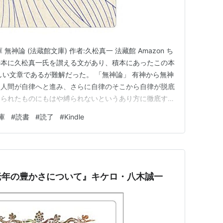
神論 (法蔵館文庫) 作者:久松真一 法藏館 Amazon ち
の本に久松真一氏を讃える文があり、積本にあったこの本
しい文章であるが難解だった。 「無神論」 有神から無神
て人間が自律へと進み、さらに自律のそこから自律が脱底
えられたものにもはや縛られないというあり方に徹底する
 にしても真宗の理解がお西っぽいなあと思ったら、龍
庫
#
読書
#
読了
#
Kindle
「悟りーーーー後近代的人間像」 浄土教の理解に関し
どど…
老年の豊かさについて』キケロ・八木誠一