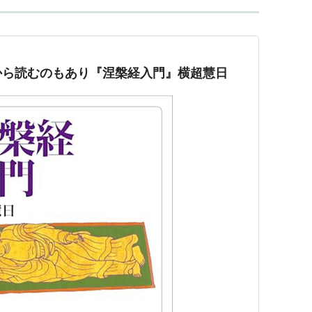
から読むのもあり『涅槃経入門』横超慧日