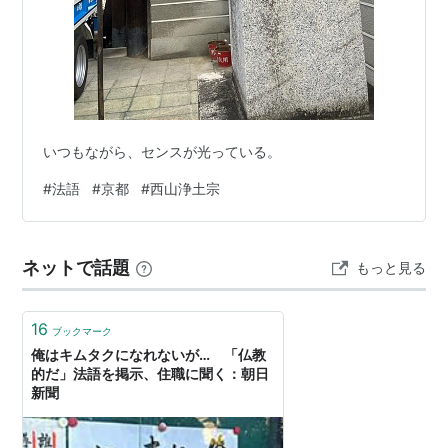
いつもながら、センスが光っている。
#
法語
#
京都
#
西山浄土宗
ネットで話題
もっと見る
16
ブックマーク
俺はキムタクになれないが… 「仏教
的だ」法語を掲示、住職に聞く：朝日
新聞