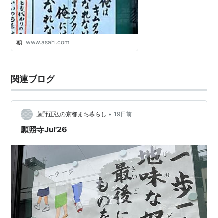
www.asahi.com
関連ブログ
•
藤野正弘の京都まち暮らし
19日前
願照寺Jul'26