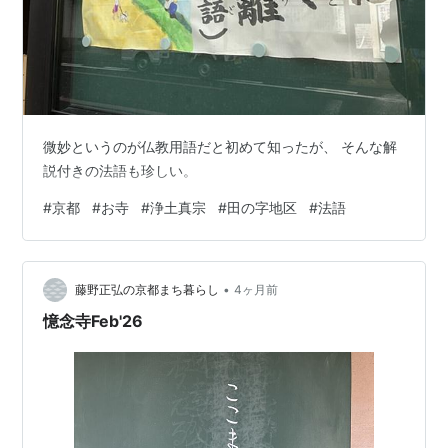
微妙というのが仏教用語だと初めて知ったが、 そんな解
説付きの法語も珍しい。
#
京都
#
お寺
#
浄土真宗
#
田の字地区
#
法語
•
藤野正弘の京都まち暮らし
4ヶ月前
憶念寺Feb'26