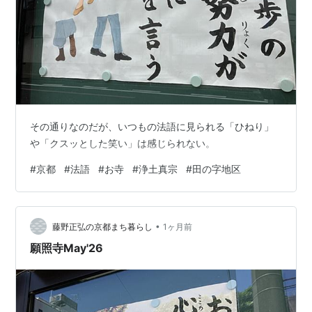
その通りなのだが、いつもの法語に見られる「ひねり」
や「クスッとした笑い」は感じられない。
#
京都
#
法語
#
お寺
#
浄土真宗
#
田の字地区
•
藤野正弘の京都まち暮らし
1ヶ月前
願照寺May'26