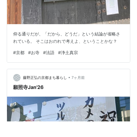
仰る通りだが、「だから、どうだ」という結論が省略さ
れている。 そこはおのれで考えよ、ということかな？
#
京都
#
お寺
#
法語
#
浄土真宗
•
藤野正弘の京都まち暮らし
7ヶ月前
願照寺Jan'26