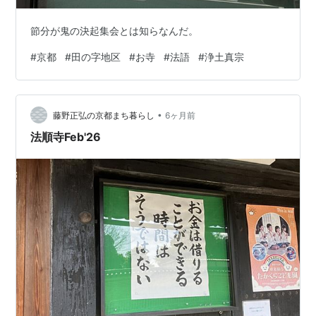
節分が鬼の決起集会とは知らなんだ。
#
京都
#
田の字地区
#
お寺
#
法語
#
浄土真宗
•
藤野正弘の京都まち暮らし
6ヶ月前
法順寺Feb'26