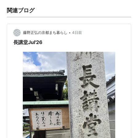
関連ブログ
•
藤野正弘の京都まち暮らし
4日前
長講堂Jul'26