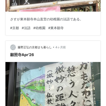
さすが東本願寺本山直営の幼稚園の法語である。
#
京都
#
法語
#
幼稚園
#
東本願寺
•
藤野正弘の京都まち暮らし
4ヶ月前
願照寺Apr'26