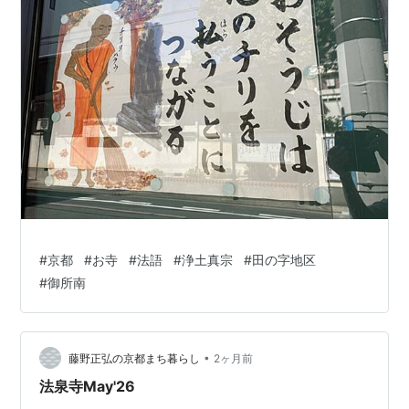
#
京都
#
お寺
#
法語
#
浄土真宗
#
田の字地区
#
御所南
•
藤野正弘の京都まち暮らし
2ヶ月前
法泉寺May'26