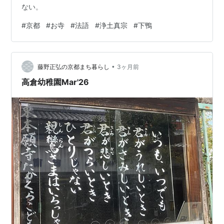
ない。
#
京都
#
お寺
#
法語
#
浄土真宗
#
下鴨
•
藤野正弘の京都まち暮らし
3ヶ月前
高倉幼稚園Mar'26