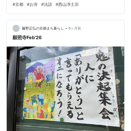
#
京都
#
お寺
#
法語
#
西山浄土宗
•
藤野正弘の京都まち暮らし
6ヶ月前
願照寺Feb'26