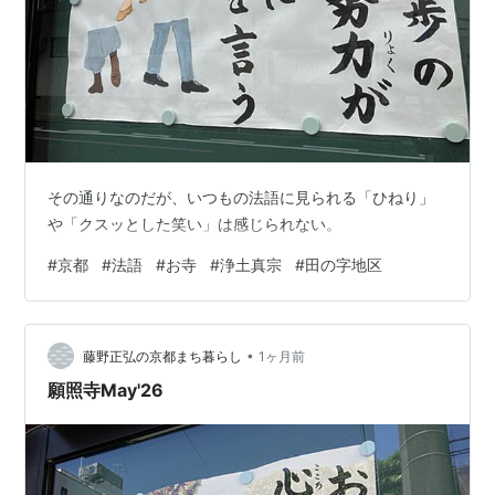
その通りなのだが、いつもの法語に見られる「ひねり」
や「クスッとした笑い」は感じられない。
#
京都
#
法語
#
お寺
#
浄土真宗
#
田の字地区
•
藤野正弘の京都まち暮らし
1ヶ月前
願照寺May'26