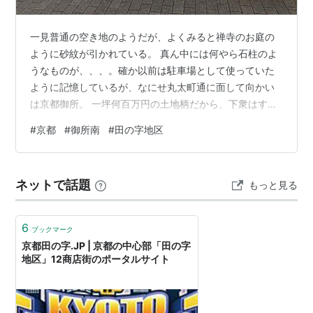
一見普通の空き地のようだが、よくみると禅寺のお庭の
ように砂紋が引かれている。 真ん中には何やら石柱のよ
うなものが、、、。確か以前は駐車場として使っていた
ように記憶しているが、なにせ丸太町通に面して向かい
は京都御所。 一坪何百万円の土地柄だから、下衆はすぐ
に計算をする始末である。
#
京都
#
御所南
#
田の字地区
ネットで話題
もっと見る
6
ブックマーク
京都田の字.JP | 京都の中心部「田の字
地区」12商店街のポータルサイト