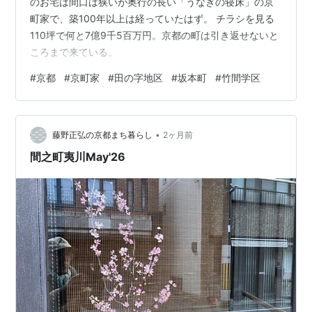
のお宅は間口は狭いが奥行の長い「うなぎの寝床」の京
町家で、築100年以上は経っていたはず。 チラシを見る
110坪で何と7億9千5百万円。京都の町は引き返せないと
ころまで来ている。
#
京都
#
京町家
#
田の字地区
#
坂本町
#
竹間学区
•
藤野正弘の京都まち暮らし
2ヶ月前
間之町夷川May'26