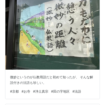
微妙というのが仏教用語だと初めて知ったが、 そんな解
説付きの法語も珍しい。
#
京都
#
お寺
#
浄土真宗
#
田の字地区
#
法語