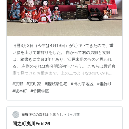
旧暦3月3日（今年は4月19日）が近づいてきたので、重
い腰を上げて雛飾りをした。 向かって右の男雛と女雛
は、箱書きに文政3年とあり、江戸末期のものと思われ
る。 左側のそれは多分明治初年だろう。 こちらは最近倉
庫で見つけたお雛さまで、上の二つよりなお古いかもし
れない。 三人官女がいない、五人囃子が三人しかいない
#
京都
#
京町家
#
藤野家住宅
#
田の字地区
#
雛飾り
など完璧に揃っているわけではないが、箱から出してあ
#
坂本町
#
竹間学区
げると心なしかお顔が喜んでいるように見える。
•
藤野正弘の京都まち暮らし
5ヶ月前
間之町夷川Feb'26