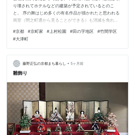
り壊されてホテルなどの建築が予定されているとのこ
と。 序の舞はじめ多くの有名作品が描かれたと思われる
画室（間之町通から見ることができる）も消滅を免れな
いかもしれない。 100年以上前に建てられた立派な京町
#
京都
#
京町家
#
上村松園
#
田の字地区
#
竹間学区
家というだけでなく、歴史的文化的価値のある建造物が
#
大津町
取り壊されるのは個人の力ではどうしようもなく、指を
くわえて見ているしかないのが残念だ。駒井家住宅のよ
うに保存できないか、あるいは壊される前に内部見学な
どできないか、貴重な資料などないか、調度品などレス
•
藤野正弘の京都まち暮らし
5ヶ月前
キュー出来ないかなどと考えてしまう。本来なら…
雛飾り