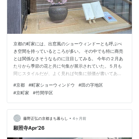
京都の町家には、出窓風のショーウィンドーとも呼ぶべ
き空間を持っているところが多い。 その中でも特に商売
とは関係なさそうなものに注目してみる。 今年の２月あ
たりから季節の花と共に句集が展示されていた。５月も
同じスタイルだが、よく見れば句集に頒価が書いてあっ
た。
#
京都
#
町家ショーウィンドウ
#
田の字地区
#
京町家
#
竹間学区
•
藤野正弘の京都まち暮らし
4ヶ月前
願照寺Apr'26