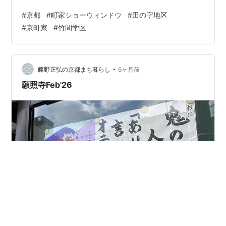
かった。
#
京都
#
町家ショーウィンドウ
#
田の字地区
#
京町家
#
竹間学区
•
藤野正弘の京都まち暮らし
6ヶ月前
願照寺Feb'26