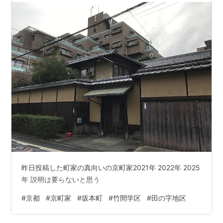
昨日投稿した町家の真向いの京町家2021年 2022年 2025
年 説明は要らないと思う
#
京都
#
京町家
#
坂本町
#
竹間学区
#
田の字地区