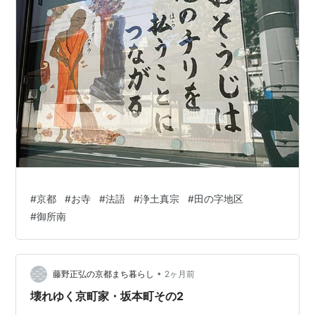
#
京都
#
お寺
#
法語
#
浄土真宗
#
田の字地区
#
御所南
•
藤野正弘の京都まち暮らし
2ヶ月前
壊れゆく京町家・坂本町その2