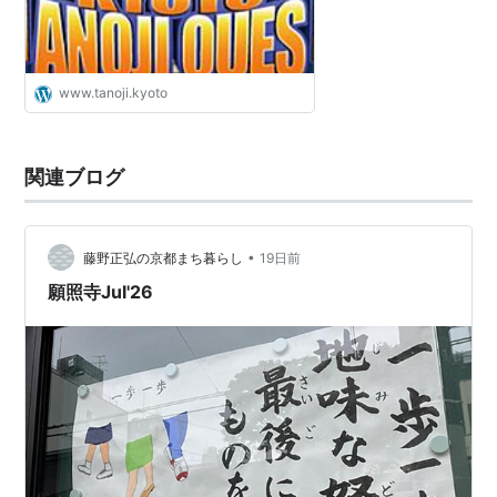
www.tanoji.kyoto
関連ブログ
•
藤野正弘の京都まち暮らし
19日前
願照寺Jul'26