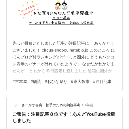
先ほど投稿いたしました記事が注目記事に！ ありがとう
ございました！ circus-shobou.hateblo.jp このところ に
ほんブログ村ランキングがずーっと圏外に どうもパソコ
ン表示のバナーが外れていたようです なぜだかわかりま
せんが… ともかく 昨日設定し直しました 途端に圏外から
脱出できました ほっ(´▽｀) バナーの見え方 当ブログパ
#
古本屋
#
朗読
#
おひな祭り
#
東大阪市
#
注目記事
ソコン版では 左欄に にほんブログ村バナーコーナーが
新たに表示されました クリックすると 全国での各カテゴ
リー別順位が見ることができます ＊ブログとしてのラン
•
キングで注目記事ランキングではございません ついでに
さーかす書房 拍手のための朗読再考
1年前
にほんブログ村のバナー（カテゴリー）…
ご報告：注目記事８位です！あんどYouTube投稿
しました