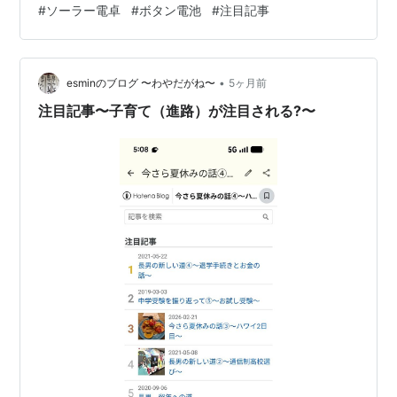
#
ソーラー電卓
#
ボタン電池
#
注目記事
月、もうダメ見たいです。 長らくお疲れさまでした。何
回ＣＡを押しても、「1111…」の表示が出ます。おバカに
なってるの。 １０年以上は使ってますからね。寿命でし
•
ょうね。 こんなどうでもよいことを記事にしたのは、電
esminのブログ 〜わやだがね〜
5ヶ月前
卓の記事が「注目記事ランキング」に入ってるからで
注目記事〜子育て（進路）が注目される?〜
す。 現在、上位争い…