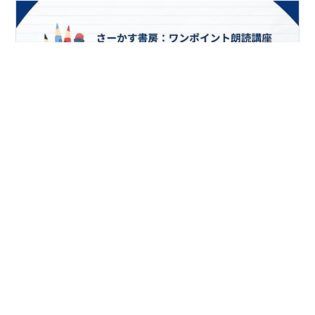
ご報告１ にほんブログ村【本・読書情報部門】 注目記事
８位に選ばれました！ 本日の投稿記事 「アガサシリーズ
ハヤカワミステリ文庫」 皆さま ありがとうございまし
た！ にほんブログ村【本・読書情報部門】第８位 ご報告
２ YouTube 「古本と朗読☆さーかす書房」 新投稿！ シ
リーズ「さーかす書房ワンポイント朗読講座」が始まり
#
朗読講座
#
注目記事
#
プロミネンス
ます！ 第一弾は「プロミネンス」 基本的な朗読表現方法
#
アガサ・クリスティー
のひとつです 朗読に限らず 日常会話でも大いに役立つ工