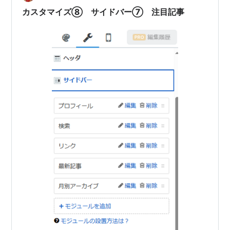
ナーを設置」によると当時、アクセス元の主な内訳は…
カスタマイズ⑧ サイドバー⑦ 注目記事