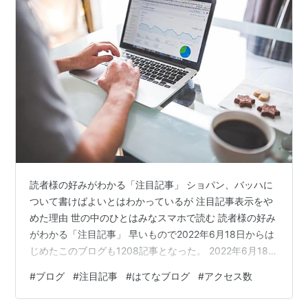
読者様の好みがわかる「注目記事」 ショパン、バッハに
ついて書けばよいとはわかっているが 注目記事表示をや
めた理由 世の中のひとはみなスマホで読む 読者様の好み
がわかる「注目記事」 早いもので2022年6月18日からは
じめたこのブログも1208記事となった。 2022年6月18日
から2025年10月28日までは計何日になるかを計算サイト
#
ブログ
#
注目記事
#
はてなブログ
#
アクセス数
に訊いてみると、1228日となるらしい。 ということは私
のブログ更新率（そんな言葉あるのか！）は98.37%にな