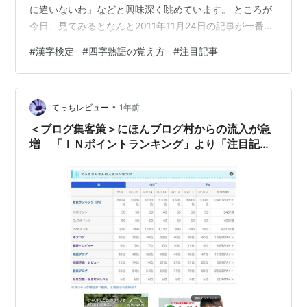
に違いないわ」などと興味深く眺めています。 ところが
今日、見てみるとなんと2011年11月24日の記事が一番上
に！ 14年も前の記事がまさか突然ここに登場するとは…
#
漢字検定
#
四字熟語の覚え方
#
注目記事
自分が一番驚いています。何が起きたんだろう。😶 思い
当たる節は一つ。 「そーだ！記事にタグでもつけてみよ
うか」と昨日の夕方あたりからランダムにつけ始めてい
•
て、その記事にもつけたところでした。(遅っっっっ！)
てっちレビュー
1年前
タグをつけた直後に、たまたま漢字検定に興味のある人
＜ブログ集客策＞にほんブログ村からの流入が急
の目に留まったのでし…
増 「ＩＮポイントランキング」より「注目記事
ランキング」が重要だ