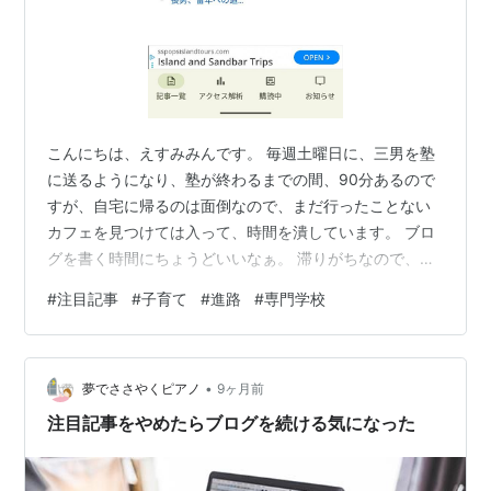
こんにちは、えすみみんです。 毎週土曜日に、三男を塾
に送るようになり、塾が終わるまでの間、90分あるので
すが、自宅に帰るのは面倒なので、まだ行ったことない
カフェを見つけては入って、時間を潰しています。 ブロ
グを書く時間にちょうどいいなぁ。 滞りがちなので、こ
れで定期的更新していけるといいなと、他人事のように
#
注目記事
#
子育て
#
進路
#
専門学校
思ってます😁 夏休みのハワイの話を書き終え、ハワイの
金額の話も書きたいところだけど、他にもまだいろんな
行事ごとがあったのですが、なんとなく気になった注目
•
記事の話。 スマホでブログを見てると、下の方に注目記
夢でささやくピアノ
9ヶ月前
事っていうのが載ってるんですよ。 以前にもアクセス解
注目記事をやめたらブログを続ける気になった
析と注目記事の話を書いたことがあるの…