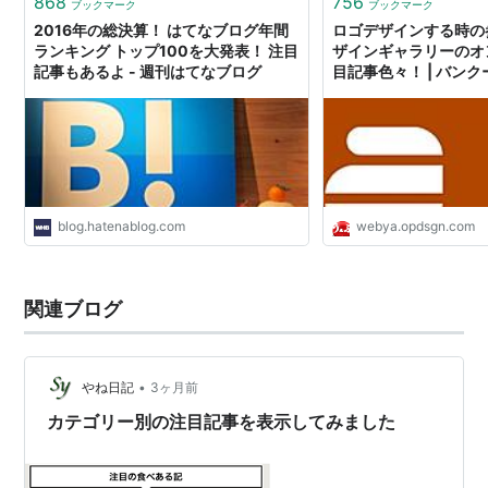
868
756
ブックマーク
ブックマーク
2016年の総決算！ はてなブログ年間
ロゴデザインする時の
ランキング トップ100を大発表！ 注目
ザインギャラリーのオ
記事もあるよ - 週刊はてなブログ
目記事色々！ | バン
屋
blog.hatenablog.com
webya.opdsgn.com
関連ブログ
•
やね日記
3ヶ月前
カテゴリー別の注目記事を表示してみました