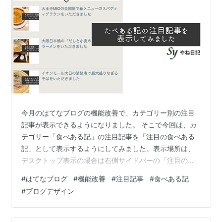
今月のはてなブログの機能改善で、カテゴリー別の注目
記事が表示できるようになりました。 そこで今回は、カ
テゴリー「食べある記」の注目記事を「注目の食べある
記」として表示するようにしてみました。表示場所は、
デスクトップ表示の場合は右側サイドバーの「注目の記
事」の下、スマートフォン表示の場合は記事一覧や個別
#
はてなブログ
#
機能改善
#
注目記事
#
食べある記
記事からさらにスクロールした後の「注目の記事」の下
#
ブログデザイン
になります。 ……いずれにせよ、「注目の記事」の下と
いうことですね。（笑）現時点で記事数は600件近くに
なっているため、どの記事が注目されているのか気にな