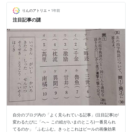
るらしいのだ。 これはひまだから？ たいしたお金にもな
•
らないから、収益のために続けているとはとても思えな
りんのアトリエ
1年前
いけど。 これはやっぱり好きで書いているとしか思…
注目記事の謎
自分のブログ内の「よく見られている記事」(注目記事)が
変わるたびに「へ～ この絵が(いまのところ)一番見られ
てるのか」「ふむふむ。きっとこれはビールの画像効果