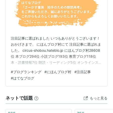
注目記事に選ばれました いつもありがとうございます！
おかげさまで、 にほんブログ村にて 注目記事に選ばれま
した。 circus-shobou.hateblo.jp にほんブログ村28608
位 本ブログ294位 小説ブログ193位 教育ブログ118位
本・読書情報7位 朗読・リーディング5位 オンラインスク
ール・教室2位 あんど 毎週火曜日はランキング報告 （水
#
ブログランキング
#
にほんブログ村
#
注目記事
曜日になっちゃったけどね） はてなブログ内ブログラン
#
はてなブログ
キング う～、残念、 先週も圏外でした 今週もよろしく
お願いいたします。 ランキング参加中【公式】2024年開
設ブログ ランキング参加中はてなブログ【シニア部門】
ネットで話題
もっと見る