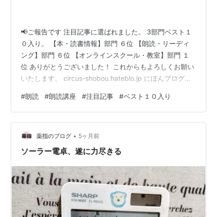
📢ご報告です 注目記事に選ばれました。 3部門ベスト１
０入り。 【本・読書情報】部門 ６位 【朗読・リーディ
ング】部門 ６位 【オンラインスクール・教室】部門 １
位 ありがとうございました！ これからもよろしくお願い
いたします。 circus-shobou.hateblo.jp にほんブログ村
24595位 本ブログ219位 小説ブログ126位 教育ブログ96
#
朗読
#
朗読講座
#
注目記事
#
ベスト１０入り
位 本・読書情報6位 朗読・リーディング6位 オンライン
スクール・教室1位 追記 ブログのランキング⇩ ブログ自
体が注目度UP！嬉しいです、ありがとうございます！ ラ
•
ンキング参加中【公式】2024年開設ブログ ランキング参
薬指のブログ
5ヶ月前
加中はてなブログ【…
ソーラー電卓、遂に力尽きる