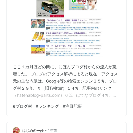
ここ１カ月ほどの間に、にほんブログ村からの流入が急
増した。 ブログのアクセス解析によると現在、アクセス
元の主な内訳は、Google等の検索エンジン３５%、ブロ
グ村２９%、Ｘ（旧Twitter）１４%、記事内のリンク
（hatenablog-parts.com）６%、はてなブログ４%。
Googleアナリティクスによると、直近３０日間の月間ペ
#
ブログ村
#
ランキング
#
注目記事
ージビュー（ＰＶ）は５６００件程度。 アクセス元の主
な内訳（７月１６日時点） 直近３０日間の月間ＰＶ（表
示回数）など（７月１６日時点） ６月１６日の記事「＜
•
ブログ管理メモ＞Amazonアソシエイトのメンバー紹介バ
はじめの一歩
1年前