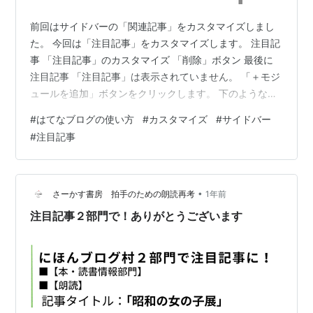
前回はサイドバーの「関連記事」をカスタマイズしまし
た。 今回は「注目記事」をカスタマイズします。 注目記
事 「注目記事」のカスタマイズ 「削除」ボタン 最後に
注目記事 「注目記事」は表示されていません。 「＋モジ
ュールを追加」ボタンをクリックします。 下のような
「モジュールを追加」画面が表示されます。 「注目記
#
はてなブログの使い方
#
カスタマイズ
#
サイドバー
事」のカスタマイズ 左のサイドメニューから「注目記
#
注目記事
事」をクリックすると下のような画面が表示されます。
右側に「注目記事」でカスタマイズできる項目が表示さ
れます。 これをまとめたものが下の一覧表です。 注目記
事 タイトル 集計方法 アクセス・人気・新着 表示件数 5
•
さーかす書房 拍手のための朗読再考
1年前
サムネイル画像を表示す…
注目記事２部門で！ありがとうございます