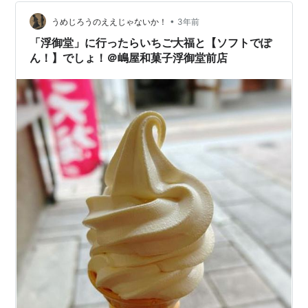
でしょうか･･･？ なんでも水位低下が90cmを超えてくる
と･･ 近畿各地での取水制限が検討され始めるとか･･･。
•
うめじろうのええじゃないか！
3年前
琵…
「浮御堂」に行ったらいちご大福と【ソフトでぽ
ん！】でしょ！＠嶋屋和菓子浮御堂前店