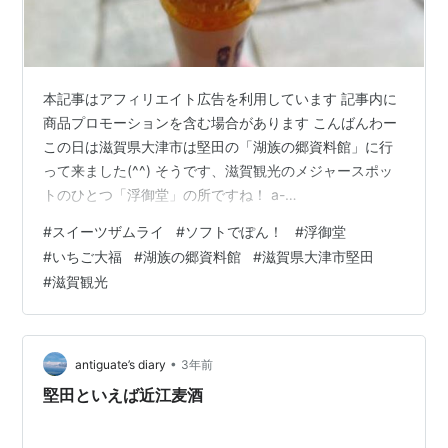
本記事はアフィリエイト広告を利用しています 記事内に
商品プロモーションを含む場合があります こんばんわー
この日は滋賀県大津市は堅田の「湖族の郷資料館」に行
って来ました(^^) そうです、滋賀観光のメジャースポッ
トのひとつ「浮御堂」の所ですね！ a-
jyanaika.hatenablog.com 「浮御堂」には私も滋賀移住
#
スイーツザムライ
#
ソフトでぽん！
#
浮御堂
の2019年、早速訪れたワケですが･･ この時「湖族の郷資
#
いちご大福
#
湖族の郷資料館
#
滋賀県大津市堅田
料館」はお休みでして･･･ 以来ずうっと気になっていたん
#
滋賀観光
ですよね～ 「湖族の郷資料館」は観光案内所にもなって
いるようで、シニアの係りの方が迎えてくださいまし
た。 資料館の前にはレンタサイクルらしき自転車も･･。
入館料…
•
antiguate’s diary
3年前
堅田といえば近江麦酒