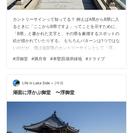
カントリーサインって知ってる？ 例えばA県からB県に入
るときに「ここからB県ですよ」ってことを示すために、
「B県」と書かれた文字と、その県を象徴するスポットの
絵が描かれていたりする。 もちろんパターンは1つではな
いのだが、僕は滋賀県のカントリーサインとして「浮御
堂」がまずは頭に浮かぶ。 滋賀県の象徴は琵琶湖っての
#
浮御堂
#
満月寺
#
本堅田湖岸緑地
#
ドライブ
は大体あなたもそうだろうが、その琵琶湖の象徴と言え
ば浮御堂かなって思うのだ。 琵琶湖へと突き出た橋の先
に建てられたお堂、浮御堂。 僕は今までこの浮御堂を7
•
回ほど訪問している。そのすべてをここで記すのは難し
Life in Lake Side
2年前
いが、好きなスポットなのでその思いをギュギュッと圧
湖面に浮かぶ御堂 〜浮御堂
縮して語りたい。 新たなる一歩を…