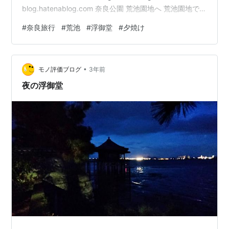
blog.hatenablog.com 奈良公園 荒池園地へ 荒池園地で夕
焼け鑑賞 浮御堂 夜の猿沢池 テバスで地鶏と日本酒の夕
#
奈良旅行
#
荒池
#
浮御堂
#
夕焼け
食 ゲストハウス奈良小町宿泊 奈良公園 荒池園地へ 16時
30分頃、元興寺を後にして、五重塔を眺めながら奈良公
園の方に移動します。 春日大社の一の鳥居。 参道を歩い
•
て荒池に向かいます。 公園を通って行きます。 荒池園地
モノ評価ブログ
3年前
で夕焼け…
夜の浮御堂