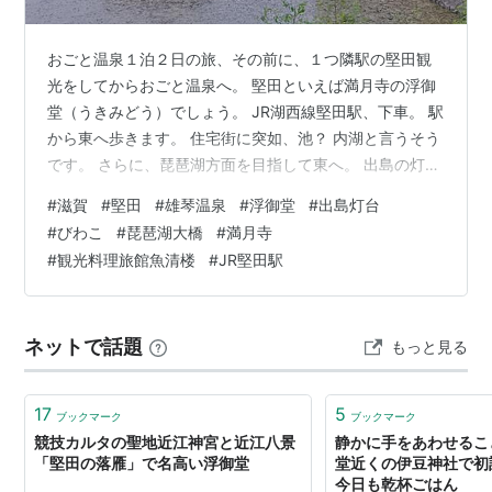
おごと温泉１泊２日の旅、その前に、１つ隣駅の堅田観
光をしてからおごと温泉へ。 堅田といえば満月寺の浮御
堂（うきみどう）でしょう。 JR湖西線堅田駅、下車。 駅
から東へ歩きます。 住宅街に突如、池？ 内湖と言うそう
です。 さらに、琵琶湖方面を目指して東へ。 出島の灯台
（でけじまのとうだい） 木製の珍しい灯台。 灯台北側に
#
滋賀
#
堅田
#
雄琴温泉
#
浮御堂
#
出島灯台
琵琶湖大橋。 灯台南側に杢兵衛造船所。 伊豆神社 灯台
#
びわこ
#
琵琶湖大橋
#
満月寺
から南へ歩くと伊豆神社。 幸福を呼ぶ石があります。 祥
#
観光料理旅館魚清楼
#
JR堅田駅
瑞寺 一休和尚修養地 一休さんが修行した寺。 びわ湖方
面へ。 飲食店等がある路地へ。 ピンクのキムチ屋横から
びわ湖へ。 観光料理旅館魚清楼、滋賀県名物の鴨鍋やモ
ネットで話題
もっと見る
ロコが食べら…
17
5
ブックマーク
ブックマーク
競技カルタの聖地近江神宮と近江八景
静かに手をあわせるこ
「堅田の落雁」で名高い浮御堂
堂近くの伊豆神社で初詣
今日も乾杯ごはん