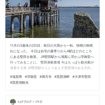
11月の3連休の2日目、前日の大雨から一転、快晴の秋晴
れになった。 今日は自宅の最寄りから4駅ほどのところ
にある堅田を散策。 JR堅田駅から湖面に浮かぶ浮御堂へ
行ってみることに。 堅田港船着場 今はもっぱら観光船が
発着する港 JR堅田駅からとりあえず琵琶湖のある方向に
歩き始め、約15分くらいしたら琵琶湖畔に着く。 昔は対
#
滋賀県
#
浮御堂
#
満月寺
#
琵琶湖畔
#
大津市堅田
岸の守山とを結ぶ渡し船が出ていたと思うが、今は観光
#
琵琶湖観光
船が主に利用する堅田港に着いた。 オープンデッキの遊
覧船が通り過ぎていく。 琵琶湖の観光船というと大津港
（浜大津）から出発するミシガンやビアンカなどが有名
だが、琵琶湖にあるいくつかの港からは中小の観光船
•
たびブログ
2年前