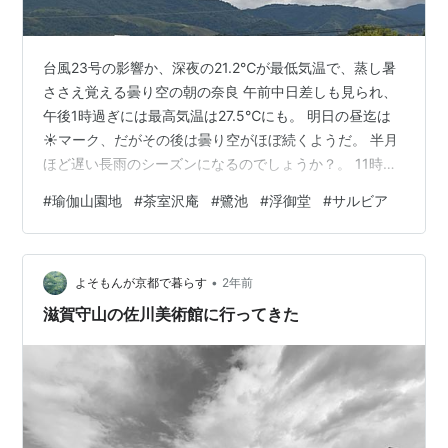
台風23号の影響か、深夜の21.2℃が最低気温で、蒸し暑
ささえ覚える曇り空の朝の奈良 午前中日差しも見られ、
午後1時過ぎには最高気温は27.5℃にも。 明日の昼迄は
☀マーク、だがその後は曇り空がほぼ続くようだ。 半月
ほど遅い長雨のシーズンになるのでしょうか？。 11時、
24.9℃、72％ NHKラジオ深夜便今日の誕生日の花は
#
瑜伽山園地
#
茶室沢庵
#
鷺池
#
浮御堂
#
サルビア
「サルビア」 正式名はサルビア・スプレンデンスとい
い、 夏以降赤い花を咲かせる人気の花です。 ブラジル原
産、シソ科の多年草だが、非耐寒性のため日本では一年
•
草の扱いに。 和名は「ヒゴロモソウ・緋衣草」やスカー
よそもんが京都で暮らす
2年前
レットセージ (scarlet sage) とも呼ばれる。 赤色の花…
滋賀守山の佐川美術館に行ってきた