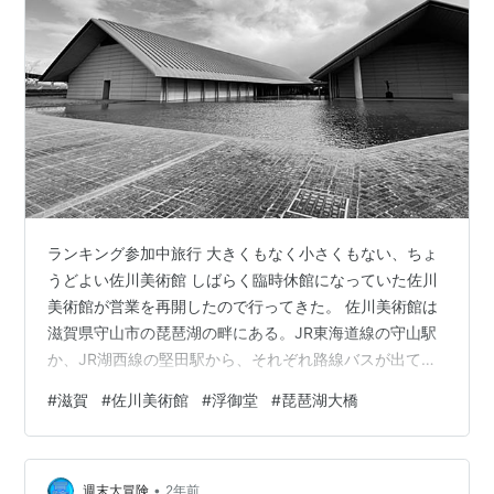
ランキング参加中旅行 大きくもなく小さくもない、ちょ
うどよい佐川美術館 しばらく臨時休館になっていた佐川
美術館が営業を再開したので行ってきた。 佐川美術館は
滋賀県守山市の琵琶湖の畔にある。JR東海道線の守山駅
か、JR湖西線の堅田駅から、それぞれ路線バスが出てい
る。今回は、 琵琶湖大橋を渡る後者のルートを使った。
#
滋賀
#
佐川美術館
#
浮御堂
#
琵琶湖大橋
京都駅から堅田駅までは各停で約25分、堅田駅からはバ
スで約20分で着く。意外と近いが、バスは2時間に1便程
度なので、事前に時間を調べて行った方がよい。 佐川美
•
術館は、設立母体の佐川急便株式会社が、創業40周年記
週末大冒険
2年前