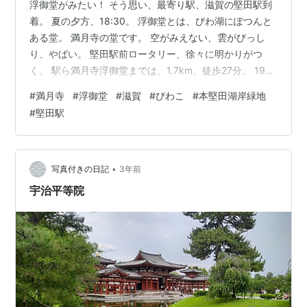
浮御堂がみたい！ そう思い、最寄り駅、滋賀の堅田駅到
着。 夏の夕方、18:30。 浮御堂とは、びわ湖にぽつんと
ある堂。 満月寺の堂です。 空がみえない、雲がびっし
り、やばい。 堅田駅前ロータリー、徐々に明かりがつ
く。 駅ら満月寺浮御堂までは、1.7km、徒歩27分。 19時
前ならギリ明るくて浮御堂みれる？？ 満月寺隣りの観光
#
満月寺
#
浮御堂
#
滋賀
#
びわこ
#
本堅田湖岸緑地
料理旅館魚清楼。 滋賀名物、鴨鍋、モロコ串焼き、鮒ず
#
堅田駅
しが食べられる。 満月寺、門は固く閉ざされています。
夏だけど、天気が悪いこともあって、まっくら。 そもそ
も寺が閉まってんだから浮御堂みれないのでは？？？ 狭
い路地を抜けると公園（本堅田湖岸緑地）があり、そこ
•
写真付きの日記
3年前
から浮御堂がみ…
宇治平等院