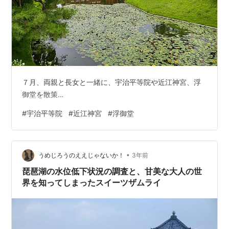
７月、両親と長女と一緒に、宇治平等院や近江神宮、浮
御堂を散策…
#
宇治平等院
#
近江神宮
#
浮御堂
•
うめじろうのええじゃないか！
3年前
琵琶湖の水位低下状況の調査と、甘美な大人の世
界を知ってしまったスイーツザムライ