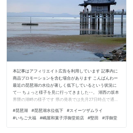
本記事はアフィリエイト広告を利用しています 記事内に
商品プロモーションを含む場合があります こんばんわー
最近の琵琶湖の水位が著しく低下しているという状況に
て･･ ちょっと様子を見に行ってきました･･。 湖西の坂本
界隈の湖畔の様子です 県の発表では先月27日時点で通常
よりマイナス66センチの水位低下ということでしたが･･
#
琵琶湖
#
琵琶湖水位低下
#
スイーツザムライ
普段は白い砂浜の部分にも水が浸っている感じでしょう
#
いちご大福
#
嶋屋和菓子浮御堂前店
#
堅田
#
浮御堂
か･･･ なるほど･･水位が低下している様子が見て取れま
す･･ あの辺りなんかも湖面の砂が顔出しちゃってる感じ