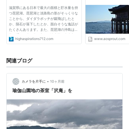
滋賀県にある日本で最大の面積と貯水量を持
つ琵琶湖。琵琶湖と淡路島の形がそっくりな
ことから、ダイダラボッチが蹴飛ばしたと
か、隕石が落下したとか、面白そうな逸話が
たくさんあります。また、琵琶湖の沖島は、
湖に浮かぶ人が住む島で、淡水湖の有人島っ
highaspirations712.com
www.aosprout.com
て日本では沖島だけで、世界でも大変珍しい
そうです。３００人...
関連ブログ
•
カメラを片手に
10ヶ月前
瑜伽山園地の茶室「沢庵」を