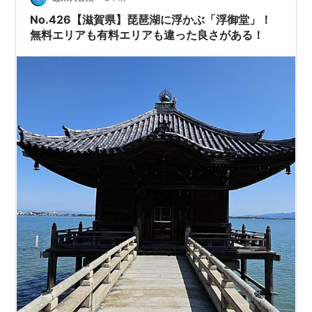
念事業の一環として、1998年3月に開館した。 本館の設
No.426【滋賀県】琵琶湖に浮かぶ「浮御堂」！
計施工は竹中工務店で、…
無料エリアも有料エリアも違った良さがある！